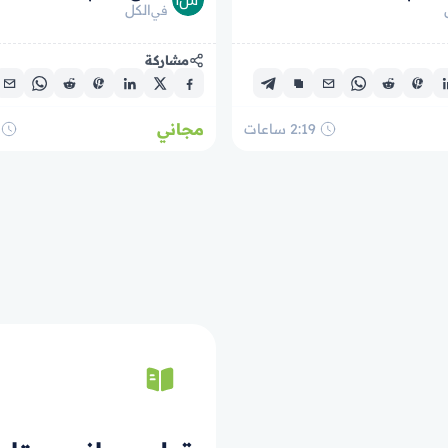
त्येक मुसलमानका लागि एक महत्त्वपूर्ण
الكل
في
सामग्री हो, जुन नयाँ मुसलमान र गैर-
रूका लागि पनि अत्यन्त उपयोगी छ।
مشاركة
यसमा तौ
مجاني
2:19
ساعات