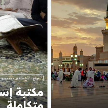
موقع معهد السنة
ابدأ رحل