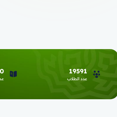
0
19591
عدد الطلاب
عدد