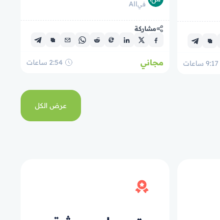
All
प्र
في
पाठ्य
मुसलमानह
مشاركة
مجاني
2:54
ساعات
9:17
ساعات
عرض الكل