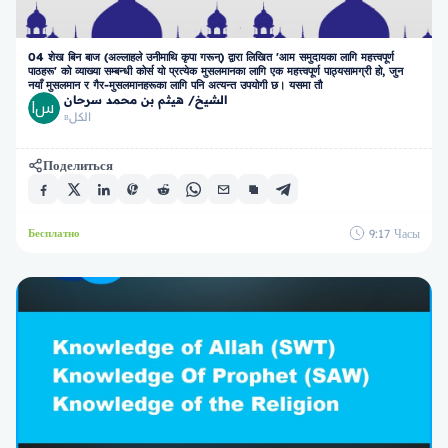
04 शेख बिन बाज (अल्लाहले उनीमाथि कृपा गरून्) द्वारा लिखित 'आम समुदायका लागि महत्त्वपूर्ण
पाठहरू' को व्याख्या सम्बन्धी कोर्स यो प्रत्येक मुसलमानका लागि एक महत्त्वपूर्ण पाठ्यसामग्री हो, जुन
नयाँ मुसलमान र गैर-मुसलमानहरूका लागि पनि अत्यन्त उपयोगी छ। यसमा तौ
الشيخ/ هيثم بن محمد سرحان
الكل
в
Поделиться
9:17
Часы
Бесплатно