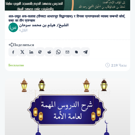
अल-उसूल अस-सलासा (तीनवटा आधारभूत सिद्धान्तहरू) र तिनका प्रमाणहरूको व्याख्या सम्बन्धी कोर्स,
कब्र का तीन प्रश्नहरू
الشيخ/ هيثم بن محمد سرحان
الكل
в
Поделиться
2:19
Часы
Бесплатно