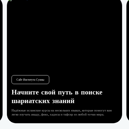
Сайт шейха Хайсама ибн Мухаммада Сархана
Полноценная цифровая
исламская библиотека
Откройте для себя тысячи надёжных исламских книг по акыде, фикху,
хадисам, тафсиру и сире, с прямым скачиванием и удобным
просмотром на нескольких языках, чтобы получать знания легко и
просто.