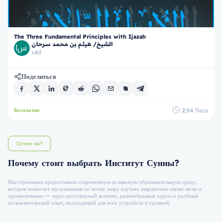
The Three Fundamental Principles with Ijazah
الشيخ/ هيثم بن محمد سرحان
All
в
Поделиться
2:54
Часы
Бесплатно
Почему мы?
Почему стоит выбрать Институт Сунны?
Мы стремимся предоставить современную исламскую образовательную среду,
которая помогает мусульманам по всему миру изучать шариатские науки легко и
организованно — через достоверный контент, разнообразные курсы и удобный
пользовательский опыт, подходящий для всех устройств и уровней.