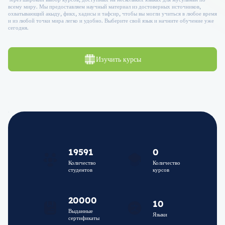
всему миру. Мы предоставляем научный материал из достоверных источников,
охватывающий акыду, фикх, хадисы и тафсир, чтобы вы могли учиться в любое время
и из любой точки мира легко и удобно. Выберите свой язык и начните обучение уже
сегодня.
Изучить курсы
19591
0
Количество
Количество
студентов
курсов
20000
10
Выданные
Языки
сертификаты