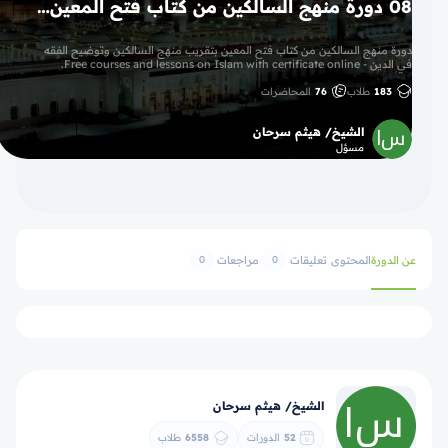
08 دورة منهج السالكين من كتاب فتح المعين بتقريب منهج السالكين وتوضيح الفقه في الدين
دورة منهج السالكين من كتاب فتح المعين بتقريب منهج السالكين وتوضيح الفقه
في الدين - Free courses and lessons on Islam with certificate online.
183
طلاب
76
المحاضرات
الشيخ/ هيثم سرحان
مسؤل
عن الدورة
المحتوى
تعليقات
مراجعات
0
0
الشيخ/ هيثم سرحان
52
الدورات
6558
طلاب