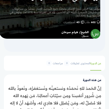
مؤلِّفُ هذا المَتِنِ شَيْخُ الإِسْلَامِ ومُجَدِّدُ دَعْوَةِ التَّوحِيدِ، الإمَامُ: مُحَمَّدُ بنِ عَبْدِالوَهَّابِ
بنِ سُلَيمَانَ التَّمِيمِيُّ، كُنيَتُه: أبُو الحُسَين. وُلِدَ في العُيَيْنَةِ سنة (1115هـ)، وتُوُفِّيَ في
الدِّرعيَّةِ سنة (1206هـ).
602
طلاب
43
المحاضرات
الشيخ/ هيثم سرحان
مسؤل
عن الدورة
المحتوى
تعليقات
مراجعات
0
0
عن هذه الدورة
إنَّ الحَمدَ للهِ نَحمَدُه ونستعينُه ونَستغفرُه، ونَعوذُ بالله
مِن شُرور أنفسِنا ومِن سيِّئاتِ أعمالِنا، مَن يَهدِه الله
فلا مُضلَّ له، ومَن يُضلِل فلا هادِيَ له، وأشهَد أنْ لا إله