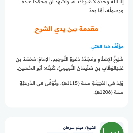
إلَّا الله وحدَه لا شَريك له، وأشهَد أنَّ محمَّدًا عبدُه
ورسولُه، أمَّا بعدُ
مقدمة بين يدي الشرح
مؤلِّفُ هذا المَتِنِ
شَيْخُ الإِسْلَامِ ومُجَدِّدُ دَعْوَةِ التَّوحِيدِ، الإمَامُ: مُحَمَّدُ بنِ
عَبْدِالوَهَّابِ بنِ سُلَيمَانَ التَّمِيمِيُّ، كُنيَتُه: أبُو الحُسَين.
وُلِدَ في العُيَيْنَةِ سنة (1115هـ)، وتُوُفِّيَ في الدِّرعيَّةِ
سنة (1206هـ).
الشيخ/ هيثم سرحان