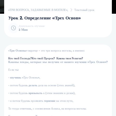
«ТРИ ВОПРОСА, ЗАДАВАЕМЫЕ В МОГИЛЕ»,
Текстовый урок
Урок 2. Определение «Трех Основ»
Длительность обучения
2 Мин
«
Три Основы
» вкратце – это три вопроса могилы, а именно:
Кто твой Господь?
Кто твой Пророк?
Какова твоя Религия?
Каковы плоды, которые мы получим от нашего изучения «Трех Основ»?
Если ты:
-
изучишь
«
Три Основы
»,
- потом будешь
делать
дела на основе (этих знаний),
- потом будешь
призывать
к (этим знаниям и делам),
- и потом будешь проявлять
терпение
на этом пути,
То тогда ответишь, с соизволения Аллаха, на вопросы могилы.