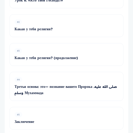
Урок 6. «Кто твой Господь?»
#2
Какая у тебя религия?
#3
Какая у тебя религия? (продолжение)
#4
Третья основа: это— познание вашего Пророка .صلى الله عليه
وسلم Мухаммада
#5
Заключение