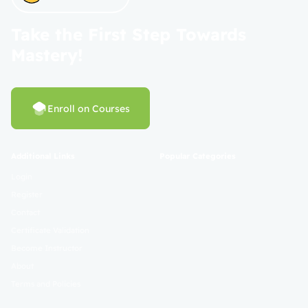
Take the First Step Towards
Mastery!
Enroll on Courses
Additional Links
Popular Categories
Login
Register
Contact
Certificate Validation
Become Instructor
About
Terms and Policies