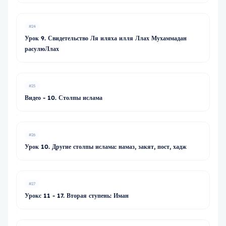
#24
Урок 9. Свидетельство Ля иляха илля Ллах Мухаммадан
расулюЛлах
#25
Видео - 10. Столпы ислама
#26
Урок 10. Другие столпы ислама: намаз, закят, пост, хадж
#27
Урокс 11 - 17. Вторая ступень: Иман