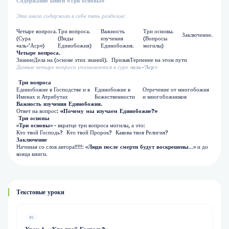
Содержание книги «Три основы»
Эта книга содержит в себе пять разделов:
Четыре вопроса.
Три вопроса.
Важность
Три основы.
Заключение.
(Сура
(Виды
изучения
(Вопросы
«аль-‘Аср»)
Единобожия)
Единобожия.
могилы)
Четыре вопроса.
Знание
Дела на (основе этих знаний).
Призыв
Терпение на этом пути
Данные четыре вопроса упоминаются в суре «
аль-‘Аср
»
Три вопроса
Единобожие в Господстве и в
Единобожие в
Отречение от многобожия
Именах и Атрибутах
Божественности
и многобожников
Важность изучения Единобожия.
Ответ на вопрос
: «Почему мы изучаем Единобожие?»
Три основы
«
Три основы
» - вкратце три вопроса могилы, а это:
Кто твой Господь?
Кто твой Пророк?
Какова твоя Религия?
Заключение
Начиная со слов автора!!!!!: «
Люди после смерти будут воскрешены
...» и до
конца книги.
Текстовые уроки
#1