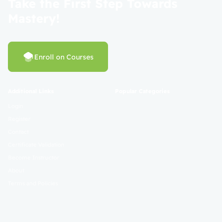
Take the First Step Towards
Mastery!
Enroll on Courses
Additional Links
Popular Categories
Login
Register
Contact
Certificate Validation
Become Instructor
About
Terms and Policies