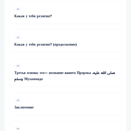
#2
Какая у тебя религия?
#3
Какая у тебя религия? (продолжение)
#4
Третья основа: это— познание вашего Пророка .صلى الله عليه
وسلم Мухаммада
#5
Заключение
#6