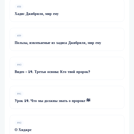
#38
Хадис Джибриля, мир ему
#39
Пользы, извлекаемые из хадиса Джибриля, мир ему
#40
Видео - 19. Третья основа: Кто твой пророк?
#41
Урок 19. Что мы должны знать о пророке ﷺ
#42
О Хиджре