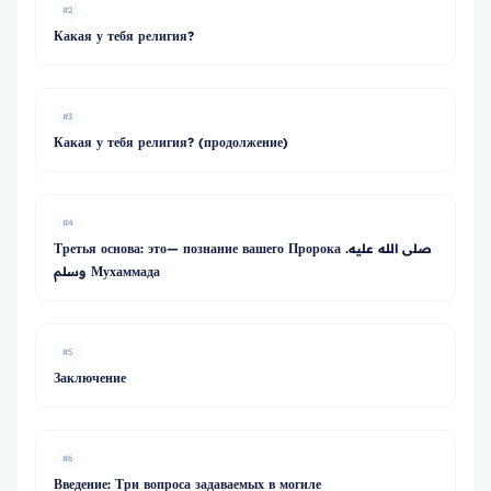
#2
Какая у тебя религия?
#3
Какая у тебя религия? (продолжение)
#4
Третья основа: это— познание вашего Пророка .صلى الله عليه
وسلم Мухаммада
#5
Заключение
#6
Введение: Три вопроса задаваемых в могиле