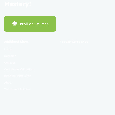
Mastery!
Enroll on Courses
Additional Links
Popular Categories
Login
Register
Contact
Certificate Validation
Become Instructor
About
Terms and Policies