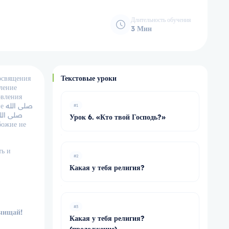
Длительность обучения
3 Мин
освящения
Текстовые уроки
овления
له
#1
Урок 6. «Кто твой Господь?»
#2
Какая у тебя религия?
#3
очищай!
Какая у тебя религия?