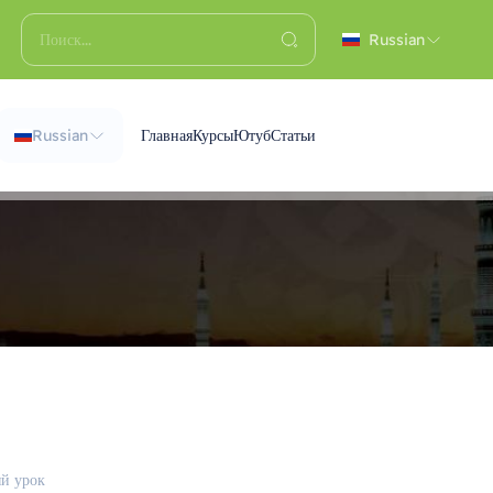
Russian
Russian
Главная
Курсы
Ютуб
Статьи
й урок