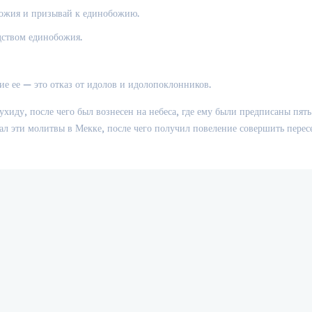
божия и призывай к единобожию.
едством единобожия.
ние ее — это отказ от идолов и идолопоклонников.
ал эти молитвы в Мекке, после чего получил повеление совершить перес