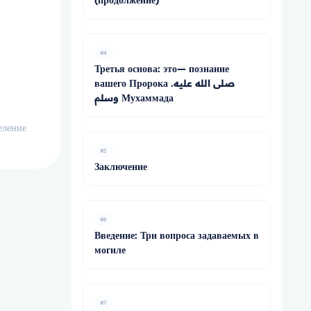
(продолжение)
#4
Третья основа: это— познание
вашего Пророка .صلى الله عليه
وسلم Мухаммада
еление
#5
Заключение
#6
Введение: Три вопроса задаваемых в
могиле
#7