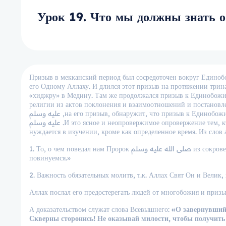
Призыв в мекканский период был сосредоточен вокруг Едино
его Одному Аллаху. И длился этот призыв на протяжении тринадцати лет. Потом ему صلى الله عليه وسل
«хиджру» в Медину. Там же продолжался призыв к Единобожию
религии из актов поклонения и взаимоотношений и постановления 
عليه وسلم ,на его призыв, обнаружит, что призыв к Единобожию непременно сопровождал его до тех пор, пока Аллах не упокоил его صلى الله
عليه وسلم .И это ясное и неопровержимое опровержение тем, кто удерживает людей от изучения Единобожия, и утверждает, что Единобожие не
нуждается в изучении, кроме как определенное время. Из слов а
1. То, о чем поведал нам Пророк صلى الله عليه وسلم из сокровенных знаний, мы говорим: «Мы верим в это, подтверждаем их истинность и
повинуемся.»
2. Важность обязательных молитв, т.к. Аллах Свят Он и Велик, 
Аллах послал его предостерегать людей от многобожия и приз
А доказательством служат слова Всевышнего:
«О завернувшийс
Скверны сторонись! Не оказывай милости, чтобы получить б