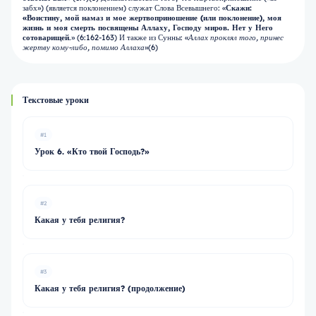
забх») (является поклонением) служат Слова Всевышнего: «
Скажи:
«Воистину, мой намаз и мое жертвоприношение (или поклонение), моя
жизнь и моя смерть посвящены
Аллаху, Господу миров. Нет у Него
сотоварищей
.» (6:162-163) И также из Сунны: «
Аллах проклял того, принес
жертву кому-либо, помимо Аллаха
»(6)
Текстовые уроки
#1
Урок 6. «Кто твой Господь?»
#2
Какая у тебя религия?
#3
Какая у тебя религия? (продолжение)