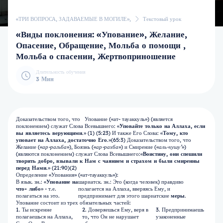
«ТРИ ВОПРОСА, ЗАДАВАЕМЫЕ В МОГИЛЕ»,
Текстовый урок
«Виды поклонения: «Упование», Желание,
Опасение, Обращение, Мольба о помощи ,
Мольба о спасении, Жертвоприношение
Длительность обучения
3 Мин
Доказательством того, что Упование («ат- тауаккуль») (является
поклонением) служат Слова Всевышнего: «
Уповайте только на
Аллаха, если
вы являетесь верующими
.» (1) (5:23) И также Его Слова: «
Тому, кто
уповает на
Аллаха, достаточно Его
.»(65:3) Доказательством того, что
Желание («
ар-рагьба
»), Боязнь («
ар-рахба
») и Смирение («
аль-хушу’
»)
(являются поклонением) служат Слова Всевышнего:«
Воистину, они спешили
творить добро, взывали к Нам с чаянием и страхом и были смиренны
перед Нами
.» (21:90)(2)
Определение «Упования» («ат-тауаккуль»):
В язык. зн.: «
Упование на
шариатск. зн.: Это (когда человек) правдиво
что- либо
» - т.е.
полагается на Аллаха, вверяясь Ему, и
полагаться на это.
предпринимает для этого шариатские
меры
.
Упование состоит из трех обязательных частей:
1. Ты искренне
2. Доверяешься Ему, веря в
3. Предпринимаешь
полагаешься на Аллаха,
то, что Он не нарушает
узаконенные