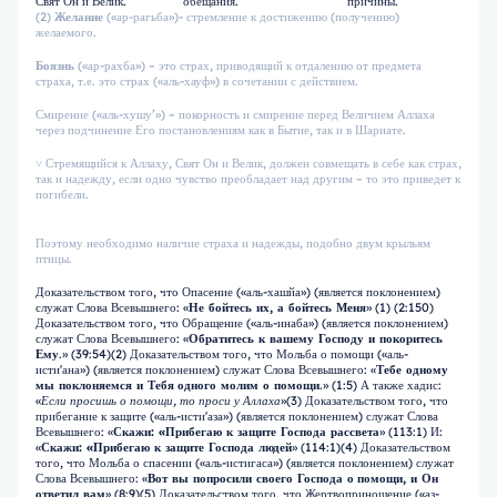
Свят Он и Велик.
обещания.
причины.
(2)
Желание
(«ар-рагьба»)- стремление к достижению (получению)
желаемого.
Боязнь
(«ар-рахба») – это страх, приводящий к отдалению от предмета
страха, т.е. это страх («аль-хауф») в сочетании с действием.
Смирение («аль-хушу’») – покорность и смирение перед Величием Аллаха
через подчинение Его постановлениям как в Бытие, так и в Шариате.
˅ Стремящийся к Аллаху, Свят Он и Велик, должен совмещать в себе как страх,
так и надежду, если одно чувство преобладает над другим – то это приведет к
погибели.
Поэтому необходимо наличие страха и надежды, подобно двум крыльям
птицы.
Доказательством того, что Опасение («аль-хашйа») (является поклонением)
служат Слова Всевышнего: «
Не бойтесь их, а бойтесь Меня
» (1) (2:150)
Доказательством того, что Обращение («аль-инаба») (является поклонением)
служат Слова Всевышнего: «
Обратитесь к вашему Господу и покоритесь
Ему
.» (39:54)(2) Доказательством того, что Мольба о помощи («аль-
исти'ана») (является поклонением) служат Слова Всевышнего: «
Тебе одному
мы поклоняемся и Тебя
одного молим о помощи
.» (1:5) А также хадис:
«
Если просишь о помощи, то проси у Аллаха
»(3) Доказательством того, что
прибегание к защите («аль-исти'аза») (является поклонением) служат Слова
Всевышнего: «
Скажи: «Прибегаю к защите Господа рассвета
» (113:1) И:
«
Скажи: «Прибегаю к защите Господа людей
» (114:1)(4) Доказательством
того, что Мольба о спасении («аль-истигаса») (является поклонением) служат
Слова Всевышнего: «
Вот вы попросили своего Господа о
помощи, и Он
ответил вам
» (8:9)(5) Доказательством того, что Жертвоприношение («аз-