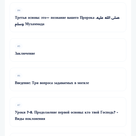
#4
Третья основа: это— познание вашего Пророка .صلى الله عليه
وسلم Мухаммада
#5
Заключение
#6
Введение: Три вопроса задаваемых в могиле
#7
Уроки 7-8. Продолжение первой основы: кто твой Господь? -
Виды поклонения