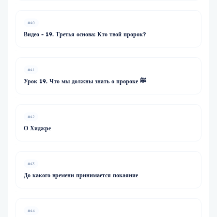
#40
Видео - 19. Третья основа: Кто твой пророк?
#41
Урок 19. Что мы должны знать о пророке ﷺ
#42
О Хиджре
#43
До какого времени принимается покаяние
#44