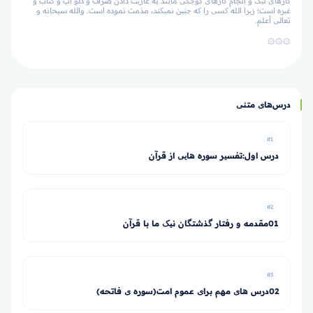
کارهای نیک و انجام کارهای کوچکی مانند به عاریت دادن ضرف و دلو آب و کتاب و
غیره است؛ زیرا الله کسی را که چنین نمی­کند، مذمت نموده است. والله سبحانه و
تعالی أعلم.
۞۞۞
درس‌های متنی
#1
درس اول:تفسیر سوره هایی از قرآن
#2
01مقدمه و رفتار گذشتگان نیک ما با قرآن
#3
02درس های مهم برای عموم امت(سوره ی فاتحه)