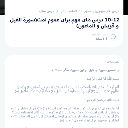
درس های مهم برای عموم امت (آماده است)
درس متنی
10-12 درس های مهم برای عموم امت(سورة الفيل
و قريش و الماعون)
زمان مطالعه
8 دقیقه
متن درس:
{ تفسیر سوره­ ی فیل، و این سوره، مکّی است }
بِسْمِ اللَّـهِ الرَّحْمَـنِ الرَّحِيمِ
أَلَمْ تَرَ كَيْفَ فَعَلَ رَبُّكَ بِأَصْحَابِ الْفِيلِ ﴿١﴾ أَلَمْ يَجْعَلْ كَيْدَهُمْ فِي تَضْلِيلٍ ﴿٢﴾ وَأَرْسَلَ
عَلَيْهِمْ طَيْرًا أَبَابِيلَ ﴿٣﴾ تَرْمِيهِم بِحِجَارَةٍ مِّن سِجِّيلٍ ﴿٤﴾ فَجَعَلَهُمْ كَعَصْفٍ مَّأْكُولٍ ﴿٥﴾
بسم الله الرحمن الرحيم
آیا نشنیده ای که پروردگار تو با فیلداران چه کرده است؟ (۱) مگر نیرنگ ایشان را تباه
و باطل نگردانده است. (۲) و مگر پرندگان را گروه گروه بر سر آنان نفرستاده است؟
(۳) آن پرندگان به سوی فیلداران سنگهای کوچکی از سنگْ گِل را می انداختند. (۴) و
ایشان را همچون برگ آفت زده می کردند. (۵)