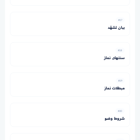
#17
بیان تشهّد
#18
سنت­های نماز
#19
مبطلات نماز
#20
شروط وضو