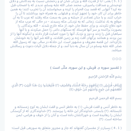
( 1 ــ 5 ) یعنی: آیا از قدرت الله و بزرگی شأن او و رحمتش نسبت به بندگانش و دلایل
توحیدش و صداقت پیامبرش، محمد صلی الله علیه وسلم، ندیدی که با اصحاب فیل
چه کرد؟ آنهایی که قصد بیت الحرام را کرده و می­خواستند آن را تخریب کنند؛ به همین
خاطر برای آن کار، خود را تجهیز کردند و فیل­هایی به همراه خود برداشتند تا آن را
خراب کنند، و با چنان تعدادی از حبشه و یمن به سمت مکه رفتند که عرب تا به آن
موقع به یاد نداشت. زمانی که به نزدیکی مکه رسیدند – در حالی که عرب مکه از
خود دفاع نکردند، و برای حفظ جان خود، از مکه خارج شدند – الله پرندگانی را
بصورت پراکنده بر سر آنها فرستاد که سنگ­های داغی را حمل می­کردند و با آنها
سپاهیان فیل را زدند و دور و نزدیک آنها را مورد اصابت قرار دادند و اینگونه آنها را از
بین بردند و همانند برگ­های آفت زده بر زمین افتادند، و الله شر آنها را به خودشان
بازگرداند. این قصه معروف و مشهور است. این حادثه در سالی بود که رسول الله
صلی الله علیه وسلم در آن سال به دنیا آمد، و از جمله دلایل اثبات دعوت و رسالتش
می­باشد.
۞۞۞
{ تفسیر سوره­ ی قریش، و این سوره، مکّی است }
بِسْمِ اللَّـهِ الرَّحْمَـٰنِ الرَّحِيمِ
لِإِيلَافِ قُرَيْشٍ ﴿١﴾ إِيلَافِهِمْ رِحْلَةَ الشِّتَاءِ وَالصَّيْفِ ﴿٢﴾ فَلْيَعْبُدُوا رَبَّ هَـٰذَا الْبَيْتِ ﴿٣﴾ الَّذِي
أَطْعَمَهُم مِّن جُوعٍ وَآمَنَهُم مِّنْ خَوْفٍ ﴿٤﴾
بسم الله الرحمن الرحيم
به خاطر أنس و الفت قریش. (۱) به خاطر انس و الفت ایشان به کوچ زمستانه و
تابستانه. (۲) بایستی خداوندگار این خانه را بپرستند. (۳) خداوندگاری که از گرسنگی
ایشان را رهانیده است و خوراکشان داده است، و آنان را از خوف و هراس، ایمن
ساخته است. (۴)
( 1 ــ 4 ) بسیاری از مفسران گفته­اند که جار و مجرور متعلق به سوره­ی قبل است؛