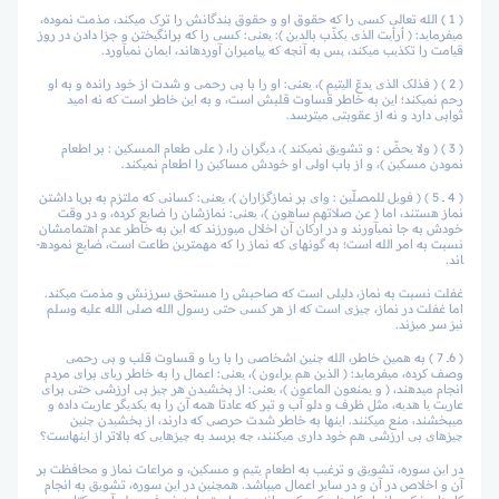
( 1 ) الله تعالی کسی را که حقوق او و حقوق بندگانش را ترک می­کند، مذمت نموده،
می­فرماید: ( أرأیت الذی یکذّب بالدین ): یعنی: کسی را که برانگیختن و جزا دادن در روز
قیامت را تکذیب می­کند، پس به آنچه که پیامبران آورده­اند، ایمان نمی­آورد.
( 2 ) ( فذلک الذی یدعّ الیتیم )، یعنی: او را با بی رحمی و شدت از خود رانده و به او
رحم نمی­کند؛ این به خاطر قساوت قلبش است، و به این خاطر است که نه امید
ثوابی دارد و نه از عقوبتی می­ترسد.
( 3 ) ( ولا یحضّ : و تشویق نمی­کند )، دیگران را، ( علی طعام المسکین : بر اطعام
نمودن مسکین )، و از باب اولی او خودش مساکین را اطعام نمی­کند.
( 4 ــ 5 ) ( فویل للمصلّین : وای بر نمازگزاران )، یعنی: کسانی که ملتزم به برپا داشتن
نماز هستند، اما ( عن صلاتهم ساهون )، یعنی: نمازشان را ضایع کرده، و در وقت
خودش به جا نمی­آورند و در ارکان آن اخلال می­ورزند که این به خاطر عدم اهتمامشان
نسبت به امر الله است؛ به گونه­ای که نماز را که مهم­ترین طاعت است، ضایع نموده­
اند.
غفلت نسبت به نماز، دلیلی است که صاحبش را مستحق سرزنش و مذمت می­کند.
اما غفلت در نماز، چیزی است که از هر کسی حتی رسول الله صلی الله علیه وسلم
نیز سر می­زند.
( 6ــ 7 ) به همین خاطر، الله چنین اشخاصی را با ریا و قساوت قلب و بی رحمی
وصف کرده، می­فرماید: ( الذین هم یراءون )، یعنی: اعمال را به خاطر ریای برای مردم
انجام می­دهند، ( و یمنعون الماعون )، یعنی: از بخشیدن هر چیز بی ارزشی حتی برای
عاریت یا هدیه، مثل ظرف و دلو آب و تبر که عادتا همه آن را به یکدیگر عاریت داده و
می­بخشند، منع می­کنند. اینها به خاطر شدت حرصی که دارند، از بخشیدن چنین
چیزهای بی ارزشی هم خود داری می­کنند، چه برسد به چیزهایی که بالاتر از اینهاست؟
در این سوره، تشویق و ترغیب به اطعام یتیم و مسکین، و مراعات نماز و محافظت بر
آن و اخلاص در آن و در سایر اعمال می­باشد. همچنین در این سوره، تشویق به انجام