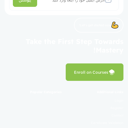
پیوستن
Let’s get started now!
Take the First Step Towards
Mastery!
Enroll on Courses
Popular Categories
Additional Links
Login
Register
Contact
Certificate Validation