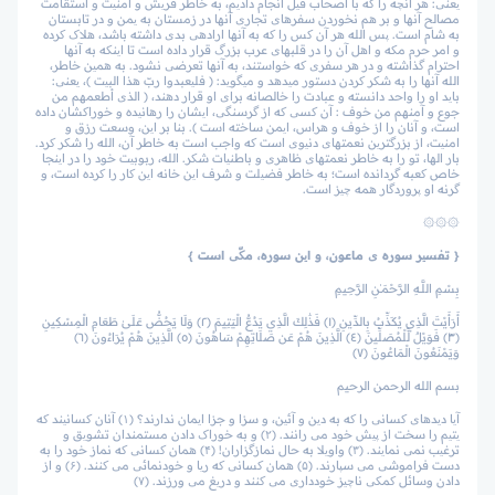
یعنی: هر آنچه را که با اصحاب فیل انجام دادیم، به خاطر قریش و امنیت و استقامت
مصالح آنها و بر هم نخوردن سفرهای تجاری آنها در زمستان به یمن و در تابستان
به شام است. پس الله هر آن کس را که به آنها اراده­ی بدی داشته باشد، هلاک کرده
و امر حرم مکه و اهل آن را در قلب­های عرب بزرگ قرار داده است تا اینکه به آنها
احترام گذاشته و در هر سفری که خواستند، به آنها تعرضی نشود. به همین خاطر،
الله آنها را به شکر کردن دستور می­دهد و می­گوید: ( فلیعبدوا ربّ هذا البیت )، یعنی:
باید او را واحد دانسته و عبادت را خالصانه برای او قرار دهند، ( الذی أطعمهم من
جوع و آمنهم من خوف : آن کسی که از گرسنگی، ایشان را رهانیده و خوراکشان داده
است، و آنان را از خوف و هراس، ایمن ساخته است ). بنا بر این، وسعت رزق و
امنیت، از بزرگ­ترین نعمت­های دنیوی است که واجب است به خاطر آن، الله را شکر کرد.
بار الها، تو را به خاطر نعمت­های ظاهری و باطنی­ات شکر. الله، ربوبیت خود را در اینجا
خاص کعبه گردانده است؛ به خاطر فضیلت و شرف این خانه این کار را کرده است، و
گرنه او پروردگار همه چیز است.
۞۞۞
{ تفسیر سوره ­ی ماعون، و این سوره، مکّی است }
بِسْمِ اللَّـهِ الرَّحْمَـٰنِ الرَّحِيمِ
أَرَأَيْتَ الَّذِي يُكَذِّبُ بِالدِّينِ ﴿١﴾ فَذَٰلِكَ الَّذِي يَدُعُّ الْيَتِيمَ ﴿٢﴾ وَلَا يَحُضُّ عَلَىٰ طَعَامِ الْمِسْكِينِ
﴿٣﴾ فَوَيْلٌ لِّلْمُصَلِّينَ ﴿٤﴾ الَّذِينَ هُمْ عَن صَلَاتِهِمْ سَاهُونَ ﴿٥﴾ الَّذِينَ هُمْ يُرَاءُونَ ﴿٦﴾
وَيَمْنَعُونَ الْمَاعُونَ ﴿٧﴾
بسم الله الرحمن الرحيم
آیا دیده­ای کسانی را که به دین و آئین، و سزا و جزا ایمان ندارند؟ (۱) آنان کسانیند که
یتیم را سخت از پیش خود می رانند. (۲) و به خوراک دادن مستمندان تشویق و
ترغیب نمی نمایند. (۳) واویلا به حال نمازگزاران! (۴) همان کسانی که نماز خود را به
دست فراموشی می سپارند. (۵) همان کسانی که ریا و خودنمائی می کنند. (۶) و از
دادن وسائل کمکی ناچیز خودداری می کنند و دریغ می ورزند. (۷)