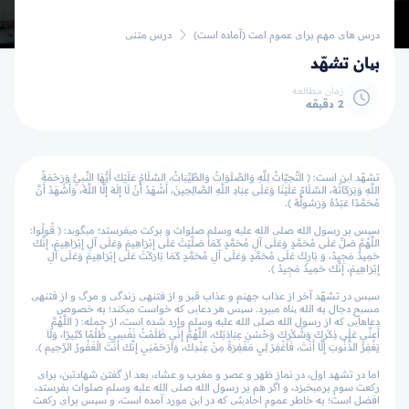
درس های مهم برای عموم امت (آماده است)
درس متنی
بیان تشهّد
زمان مطالعه
2 دقیقه
تشهّد این است: ( التَّحِيَّاتُ لِلَّهِ وَالصَّلَوَاتُ وَالطَّيِّبَاتُ، السَّلَامُ عَلَيْكَ أَيُّهَا النَّبِيُّ وَرَحْمَةُ
اللَّهِ وَبَرَكَاتُهُ، السَّلَامُ عَلَيْنَا وَعَلَى عِبَادِ اللَّهِ الصَّالِحِينَ، أَشْهَدُ أَنْ لَا إِلَهَ إِلَّا اللَّهُ، وَأَشْهَدُ أَنَّ
مُحَمَّدًا عَبْدُهُ وَرَسُولُهُ ).
سپس بر رسول الله صلی الله علیه وسلم صلوات و برکت می­فرستد؛ می­گوید: ( قُولُوا:
اللَّهُمَّ صَلِّ عَلَى مُحَمَّدٍ وَعَلَى آلِ مُحَمَّدٍ كَمَا صَلَّيْتَ عَلَى إِبْرَاهِيمَ وَعَلَى آلِ إِبْرَاهِيمَ، إِنَّكَ
حَمِيدٌ مَجِيدٌ، وَ بَارِكْ عَلَى مُحَمَّدٍ وَعَلَى آلِ مُحَمَّدٍ كَمَا بَارَكْتَ عَلَى إِبْرَاهِيمَ وَعَلَى آلِ
إِبْرَاهِيمَ، إِنَّكَ حَمِيدٌ مَجِيدٌ ).
سپس در تشهّد آخر از عذاب جهنم و عذاب قبر و از فتنه­ی زندگی و مرگ و از فتنه­ی
مسیح دجال به الله پناه می­برد. سپس هر دعایی که خواست می­کند؛ به خصوص
دعاهایی که از رسول الله صلی الله علیه وسلم وارد شده است، از جمله: ( اللَّهُمَّ
أَعِنِّي عَلَى ذِكْرِكَ وَشُكْرِكَ وَحُسْنِ عِبَادَتِكَ، اللَّهُمَّ إِنِّي ظَلَمْتُ نَفْسِي ظُلْمًا كَثِيرًا، وَلَا
يَغْفِرُ الذُّنُوبَ إِلَّا أَنْتَ، فَاغْفِرْ لِي مَغْفِرَةً مِنْ عِنْدِكَ، وَارْحَمْنِي إِنَّكَ أَنْتَ الْغَفُورُ الرَّحِيم ).
اما در تشهد اول، در نماز ظهر و عصر و مغرب و عشاء، بعد از گفتن شهادتین، برای
رکعت سوم برمی­خیزد، و اگر هم بر رسول الله صلی الله علیه وسلم صلوات بفرستد،
افضل است؛ به خاطر عموم احادیثی که در این مورد آمده است، و سپس برای رکعت