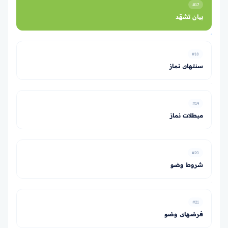
#17
بیان تشهّد
#18
سنت­های نماز
#19
مبطلات نماز
#20
شروط وضو
#21
فرض­های وضو