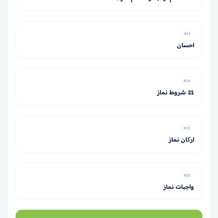
#13
احسان
#14
21 شروط نماز
#15
ارکان نماز
#16
واجبات نماز