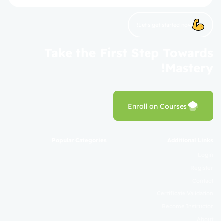
Let’s get started now!
Take the First Step Towards
Mastery!
Enroll on Courses
Popular Categories
Additional Links
Login
Register
Contact
Certificate Validation
Become Instructor
About