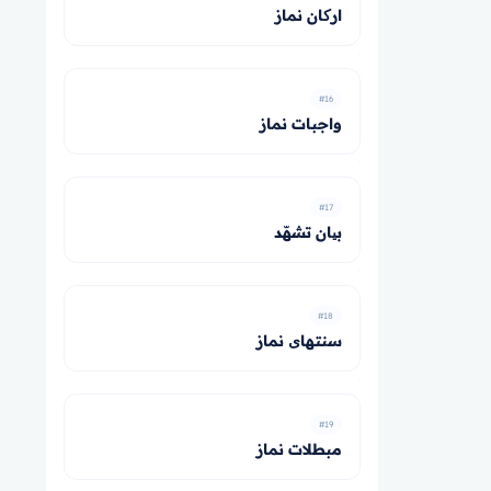
ارکان نماز
#16
واجبات نماز
#17
بیان تشهّد
#18
سنت­های نماز
#19
مبطلات نماز