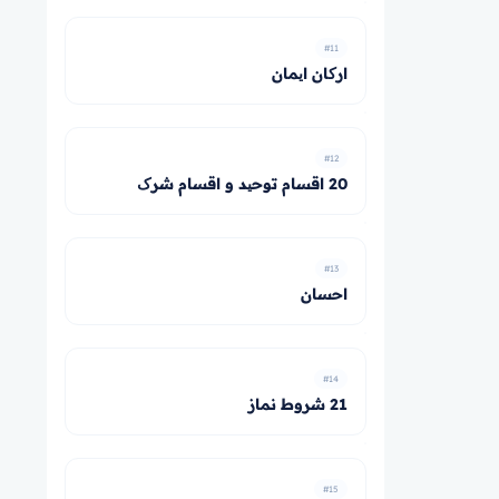
#11
ارکان ایمان
#12
20 اقسام توحید و اقسام شرک
#13
احسان
#14
21 شروط نماز
#15