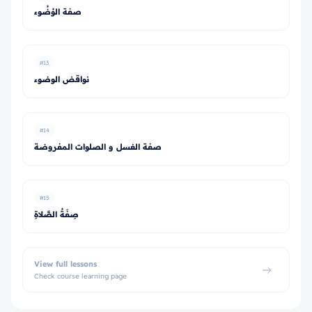
صفة الوُضُوء
#13
نواقض الوضوء
#14
صفة الغسل و الصلوات المفروضة
#15
صِفَةُ الصَّلاةِ
View full lessons
Check course learning page