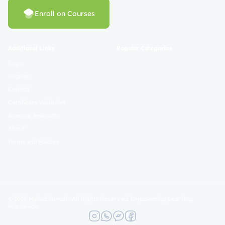
Enroll on Courses
Additional Links
Popular Categories
Login
Register
Contact
Certificate Validation
Become Instructor
About
Terms and Policies
© 2025 Mahad Sunnah. All Rights Reserved. Empowering Learning
Worldwide.