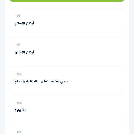
#8
أركان الإسلام
#9
أركان الإيمان
#10
نبيي محمد صلى الله عليه و سلم
#11
الطَّهَارَة
#12