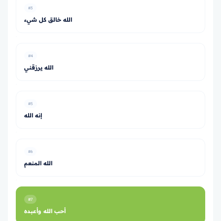
#3
الله خالق كل شيء
#4
الله يرزقني
#5
إنه الله
#6
الله المنعم
#7
أحب الله وأعبده