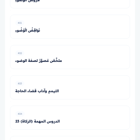
#21
نَوَاقِضُ الْوُضُوءِ
#22
ملخَّصٌ مُصوَّرٌ لصفة الوضوء
#23
التيمم وآداب قضاء الحاجة
#24
23 الدروس المهمة (الزكاة)