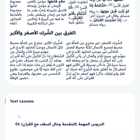
حكم فاعلها:
مؤمنٌ ناقص
معدودةٍ
تتفاوت؛ لقول
لقول النَّبيِّ ﷺ: «
النَّائِحَةُ إِذَا
الإيمان أو مؤمنٌ بإيمانه
لكنَّها
النَّبيِّ ﷺ: «
أَلَا
فاسقٌ بكبيرته.يُحَبُّ بقدر ما
محدودةٌ
لَمْ تَتُبْ قَبْلَ مَوْتِهَا...
» رواه
أُنَبِّئُكُمْ بِأَكْبَرِ
فيه من إيمانٍ ويُبغَض بقدر
بالضَّابط
مسلمٌ، وقال في حديثٍ آخر:
الْكَبَائِرِ...
»
ما فيه من كبيرةٍ.لا يُجالس
المذكور
«
... إِذَا اجْتُنِبَتِ الْكَبَائِرُ...
»
متَّفقٌ عليه.
حال ارتكابه للكبيرة.
أعلاه.
رواه مسلمٌ.
الفرق بين الشَّرك الأصغر والأكبر:
الشِّرك الأصغر: غير مخرجٍ من الملَّة.غير
الشِّرك الأكبر: مخرجٌ من الملَّة.محبطٌ
محبطٍ لجميع الأعمال لكنَّه محبطٌ للعمل
لكلِّ الأعمال.موجبٌ للخلود الأبديِّ في
الخاصِّ.غير موجبٍ للخلود الأبديِّ في
جهنَّم.مبيحٌ للدَّم والمال من
جهنَّم.غير مبيحٍ للدَّم والمال.أن يأتي الدَّليل
السُّلطان.إذا دلَّ الدَّليل على أنَّه أكبر.أن
على أنَّه أصغر.أن يجعل ما لم يجعله الله
يعتقد أنَّ السَّبب له تصرُّفٌ خفيٌّ في
سببًا سببًا.كلُّ ما كان وسيلةً إلى الأكبر فهو
الكون.لا يُغفر إن مات عليه.إذا تاب منه
أصغر.كلُّ ما أطلق عليه الشَّرع أنَّه شركٌ أو
تاب الله عليه إلَّا في موضعين: طلوع
كفرٌ ولم يُعرَّف بـ(أل) فهو أصغر ما لم تدلَّ
الشَّمس من مغربها، والغرغرة وهي
القرائن على أنَّه أكبر.
حضور الوفاة.
Text Lessons
#1
01 الدروس المهمة (المقدمة وحال السلف مع القران)