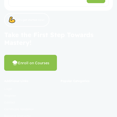
Let’s get started now!
Take the First Step Towards
Mastery!
Enroll on Courses
Additional Links
Popular Categories
Login
Register
Contact
Certificate Validation
Become Instructor