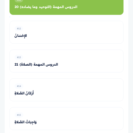
20 الدروس المهمة (التوحيد وما يضاده)
#12
الإِحْسَانُ
#13
21 الدروس المهمة (الصلاة)
#14
أَرْكَانُ الصَّلاةِ
#15
وَاجِبَاتُ الصَّلاةِ