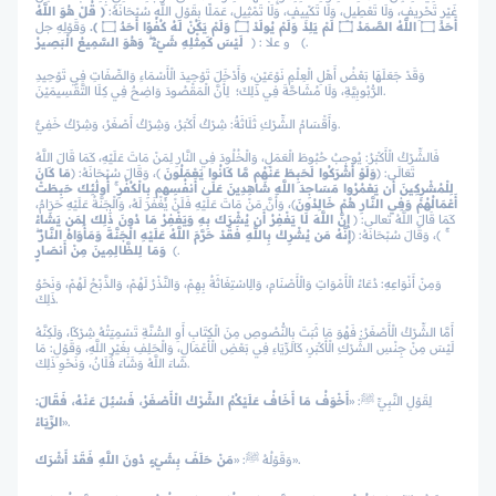
غَيْرِ تَحْرِيفٍ، وَلَا تَعْطِيلٍ، وَلَا تَكْيِيفٍ، وَلَا تَمْثِيلٍ، عَمَلًا بِقَوْلِ اللَّهِ سُبْحَانَهُ:
﴿ قُلْ هُوَ اللَّهُ
أَحَدٌ ۝ اللَّهُ الصَّمَدُ ۝ لَمْ يَلِدْ وَلَمْ يُولَدْ ۝ وَلَمْ يَكُنْ لَهُ كُفُوًا أَحَدٌ ۝ ﴾
.
وَقَوْلِهِ جل
﴾.
لَيْسَ كَمِثْلِهِ شَيْءٌ ۖ وَهُوَ السَّمِيعُ الْبَصِيرُ
و علا :
﴿
وَقَدْ جَعَلَهَا بَعْضُ أَهْلِ الْعِلْمِ نَوْعَيْنِ، وَأَدْخَلَ تَوْحِيدَ الْأَسْمَاءِ وَالصِّفَاتِ فِي تَوْحِيدِ
الرُّبُوبِيَّةِ، وَلَا مُشَاحَّةَ فِي ذَلِكَ؛ لِأَنَّ الْمَقْصُودَ وَاضِحٌ فِي كِلَا التَّقْسِيمَيْنَ.
وَأَقْسَامُ الشِّرْكِ ثَلَاثَةٌ: شِرْكٌ أَكْبَرُ، وَشِرْكٌ أَصْغَرُ، وَشِرْكٌ خَفِيٌّ.
فَالشِّرْكُ الْأَكْبَرُ: يُوجِبُ حُبُوطَ الْعَمَلِ، وَالْخُلُودَ فِي النَّارِ لِمَنْ مَاتَ عَلَيْهِ، كَمَا قَالَ اللَّهُ
تَعَالَى: ﴿
وَلَوْ أَشْرَكُوا لَحَبِطَ عَنْهُم مَّا كَانُوا يَعْمَلُونَ
﴾، وَقَالَ سُبْحَانَهُ: ﴿
مَا كَانَ
لِلْمُشْرِكِينَ أَن يَعْمُرُوا مَسَاجِدَ اللَّهِ شَاهِدِينَ عَلَىٰ أَنفُسِهِم بِالْكُفْرِ ۚ أُولَٰئِكَ حَبِطَتْ
أَعْمَالُهُمْ وَفِي النَّارِ هُمْ خَالِدُونَ
﴾، وَأَنَّ مَنْ مَاتَ عَلَيْهِ فَلَنْ يُغْفَرَ لَهُ، وَالْجَنَّةُ عَلَيْهِ حَرَامٌ،
كَمَا قَالَ اللَّهُ تعالى:
﴿
إِنَّ اللَّهَ لَا يَغْفِرُ أَن يُشْرَكَ بِهِ وَيَغْفِرُ مَا دُونَ ذَٰلِكَ لِمَن يَشَاءُ
ۚ
﴾
، وَقَالَ سُبْحَانَهُ:
﴿
إِنَّهُ مَن يُشْرِكْ بِاللَّهِ فَقَدْ حَرَّمَ اللَّهُ عَلَيْهِ الْجَنَّةَ وَمَأْوَاهُ النَّارُ ۖ
.
﴾
وَمَا لِلظَّالِمِينَ مِنْ أَنصَارٍ
وَمِنْ أَنْوَاعِهِ: دُعَاءُ الْأَمْوَاتِ وَالْأَصْنَامِ، وَالِاسْتِغَاثَةُ بِهِمْ، وَالنَّذْرُ لَهُمْ، وَالذَّبْحُ لَهُمْ، وَنَحْوُ
ذَلِكَ.
أَمَّا الشِّرْكُ الْأَصْغَرُ: فَهُوَ مَا ثَبَتَ بِالنُّصُوصِ مِنَ الْكِتَابِ أَوِ السُّنَّةِ تَسْمِيَتُهُ شِرْكًا، وَلَكِنَّهُ
لَيْسَ مِنْ جِنْسِ الشِّرْكِ الْأَكْبَرِ، كَالرِّيَاءِ فِي بَعْضِ الْأَعْمَالِ، وَالْحَلِفِ بِغَيْرِ اللَّهِ، وَقَوْلِ: مَا
شَاءَ اللَّهُ وَشَاءَ فُلَانٌ، وَنَحْوِ ذَلِكَ.
لِقَوْلِ النَّبِيِّ ﷺ: «
أَخْوَفُ مَا أَخَافُ عَلَيْكُمُ الشِّرْكُ الْأَصْغَرُ، فَسُئِلَ عَنْهُ، فَقَالَ:
».
الرِّيَاءُ
».
وَقَوْلُهُ ﷺ: «
مَنْ حَلَفَ بِشَيْءٍ دُونَ اللَّهِ فَقَدْ أَشْرَكَ