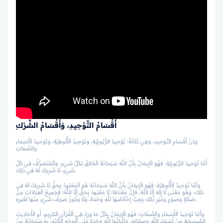
أَقْسَامُ التَّوْحِيدِ، وَأَقْسَامُ الشِّرْكِ
بَيَانُ أَقْسَامِ التَّوْحِيدِ، وَهِيَ ثَلَاثَةٌ: تَوْحِيدُ الرُّبُوبِيَّةِ، وَتَوْحِيدُ الْأُلُوهِيَّةِ، وَتَوْحِيدُ الْأَسْمَاءِ
وَالصِّفَاتِ.
أَمَّا تَوْحِيدُ الرُّبُوبِيَّةِ: فَهُوَ الْإِيمَانُ بِأَنَّ اللَّهَ سُبْحَانَهُ الْخَالِقُ لِكُلِّ شَيْءٍ، وَالْمُتَصَرِّفُ فِي كُلِّ
شَيْءٍ، لَا شَرِيكَ لَهُ فِي ذَلِكَ.
وَأَمَّا تَوْحِيدُ الْأُلُوهِيَّةِ: فَهُوَ الْإِيمَـانُ بِأَنَّ اللَّهَ سُـبْحَانَهُ هُوَ الْمَعْبُودُ بِحَقٍّ لَا شَرِيكَ لَهُ فِي
ذَلِكَ، وَهُوَ مَعْنَى لَا إِلَهَ إِلَّا اللَّهُ. فَإِنَّ مَعْنَاهَا: لَا مَعْبُودَ بِحَقٍّ إِلَّا اللَّهُ؛ فَجَمِيعُ الْعِبَادَاتِ مِنْ
صَلَاةٍ وَصَوْمٍ وَغَيْرِ ذَلِكَ يَجِبُ إِخْلَاصُهَا للَّهِ وَحْدَهُ، وَلَا يَجُوزُ صَرْفُ شَيْءٍ مِنْهَا لِغَيْرِهِ.
وَأَمَّا تَوْحِيدُ الْأَسْمَاءِ وَالصِّفَاتِ: فَهُوَ الْإِيمَانُ بِكُلِّ مَا وَرَدَ فِي الْقُرْآنِ الْكَرِيمِ، أَوِ الْأَحَادِيثِ
الصَّحِيحَةِ مِنْ أَسْمَاءِ اللَّهِ وَصِفَاتِهِ، وَإِثْبَاتُهَا للَّهِ وَحْدَهُ عَلَى الْوَجْهِ اللَّائِقِ بِهِ سُبْحَانَهُ مِنْ