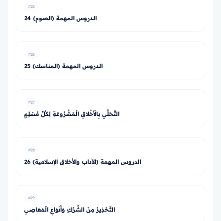
#25
24 الدروس المهمة (الصوم)
#26
25 الدروس المهمة (المناسك)
#27
التَّحَلِّي بِالأَخْلاقِ الْمَشْرُوعَةِ لِكُلِّ مُسْلِمٍ
#28
26 الدروس المهمة (الآداب والأخلاق الإسلامية)
#29
التَّحْذِيرُ مِنَ الشِّرْكِ وَأَنْوَاعِ الْمَعَاصِي