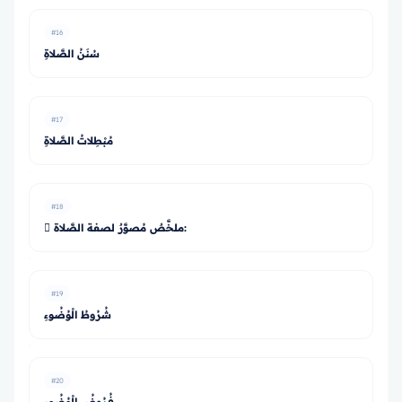
#16
سُنَنُ الصَّلاةِ
#17
مُبْطِلاتُ الصَّلاةِ
#18
 ملخَّصٌ مُصوَّرٌ لصفة الصَّلاة:
#19
شُرُوطُ الْوُضُوءِ
#20
فُرُوضُ الْوُضُوءِ