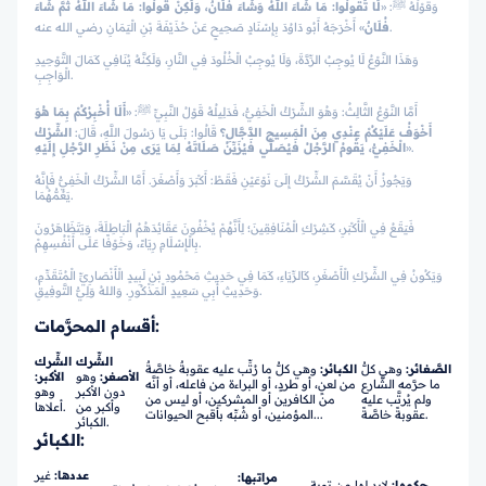
وَقَوْلُهُ ﷺ: «
لَا تَقُولُوا: مَا شَاءَ اللَّهُ وَشَاءَ فُلَانٌ، وَلَكِنْ قُولُوا: مَا شَاءَ اللَّهُ ثُمَّ شَاءَ
» أَخْرَجَهُ أَبُو دَاوُدَ بِإِسْنَادٍ صَحِيحٍ عَنْ حُذَيْفَةَ بْنِ الْيَمَانِ رضي الله عنه.
فُلَانٌ
وَهَذَا النَّوْعُ لَا يُوجِبُ الرِّدَّةَ، وَلَا يُوجِبُ الْخُلُودَ فِي النَّارِ، وَلَكِنَّهُ يُنَافِي كَمَالَ التَّوْحِيدِ
الْوَاجِبِ.
أَمَّا النَّوْعُ الثَّالِثُ: وَهُوَ الشِّرْكُ الْخَفِيُّ، فَدَلِيلُهُ قَوْلُ النَّبِيِّ ﷺ: «
أَلَا أُخْبِرُكُمْ بِمَا هُوَ
أَخْوَفُ عَلَيْكُمْ عِنْدِي مِنَ الْمَسِيحِ الدَّجَّالِ؟
قَالُوا: بَلَى يَا رَسُولَ اللَّهِ، قَالَ:
الشِّرْكُ
».
الْخَفِيُّ، يَقُومُ الرَّجُلُ فَيُصَلِّي فَيُزَيِّنُ صَلَاتَهُ لِمَا يَرَى مِنْ نَظَرِ الرَّجُلِ إِلَيْهِ
وَيَجُوزُ أَنْ يُقَسَّمَ الشِّرْكُ إِلَىَ نَوْعَيْنِ فَقَطْ: أَكْبَرَ وَأَصْغَرَ. أَمَّا الشِّرْكُ الْخَفِيُّ فَإِنَّهُ
يَعُمُّهُمَا.
فَيَقَعُ فِي الْأَكْبَرِ، كَشِرْكِ الْمُنَافِقِينَ؛ لِأَنَّهُمْ يُخْفُونَ عَقَائِدَهُمُ الْبَاطِلَةَ، وَيَتَظَاهَرُونَ
بِالْإِسْلَامِ رِيَاءً، وَخَوْفًا عَلَى أَنْفُسِهِمْ.
وَيَكُونُ فِي الشِّرْكِ الْأَصْغَرِ، كَالرِّيَاءِ، كَمَا فِي حَدِيثِ مَحْمُودِ بْنِ لَبِيدٍ الْأَنْصَارِيِّ الْمُتَقَدِّمِ،
وَحَدِيثِ أَبِي سَعِيدٍ الْمَذْكُورِ. وَاللهُ وَلِيُّ التَّوفِيقِ.
أقسام المحرَّمات:
الشِّرك
الشِّرك
الصَّغائر
:
وهي كلُّ
الكبائر
:
وهي كلُّ ما رُتِّب عليه عقوبةٌ خاصَّةٌ
الأصغر
:
وهو
الأكبر
:
ما حرَّمه الشَّارع
من لعنٍ، أو طردٍ، أو البراءة من فاعله، أو أنَّه
دون الأكبر
وهو
ولم يُرتَّب عليه
من الكافرين أو المشركين، أو ليس من
وأكبر من
أعلاها.
عقوبةً خاصَّةً.
المؤمنين، أو شُبِّه بأقبح الحيوانات...
الكبائر.
:
الكبائر
عددها
:
غير
مراتبها
:
حكمها
:
لابد لها من توبة