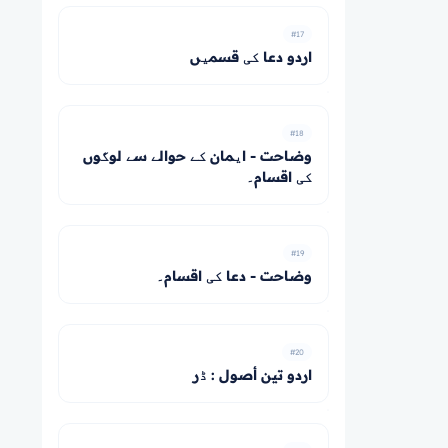
#17
اردو دعا کی قسمیں
#18
وضاحت - ایمان کے حوالے سے لوگوں
کی اقسام۔
#19
وضاحت - دعا کی اقسام۔
#20
اردو تين أصول : ڈر