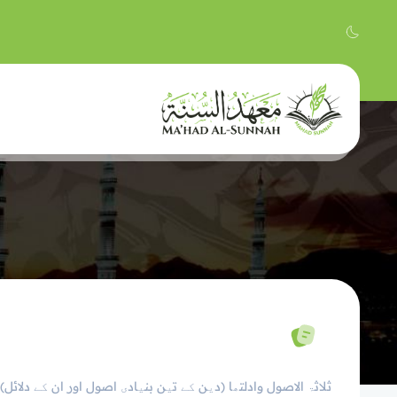
ثلاثۃ الاصول وادلتھا (دین کے تین بنیادی اصول اور ان کے دلائل)