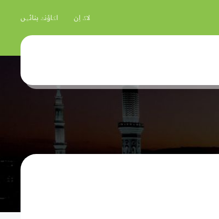
لاگ اِن
اکاؤنٹ بنائیں