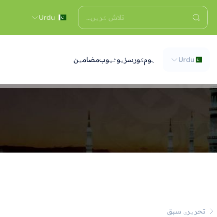
Urdu
Urdu
ہوم
کورسز
یوٹیوب
مضامین
تحریری سبق