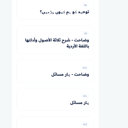
#8
توحید کو ہم کیوں پڑھیں؟
#9
وضاحت - شرح ثلاثة الأصول وأدلتها
باللغة الأردية
#10
وضاحت - چار مسائل
#11
چار مسائل
#12