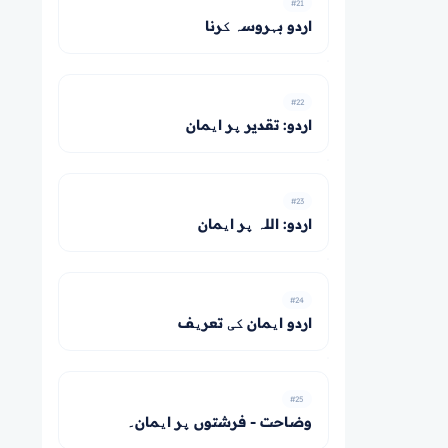
#21
اردو بہروسہ کرنا
#22
اردو: تقدير پر ایمان
#23
اردو: اللہ پر ایمان
#24
اردو ایمان کی تعریف
#25
وضاحت - فرشتوں پر ایمان۔