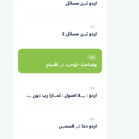
اردو تین مسائل
#13
اردو تین مسائل 2
#14
وضاحت -توحید کی اقسام
#15
اردو : پہلا اصول : تمہارا رب کون ہے
#16
اردو دعا کی قسمیں