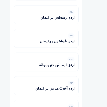
#26
اردو: رسولوں پر ایمان
#27
اردو: فرشتوں پر ایمان
#28
اردو: اپنے نبی کو پہچاننا
#29
اردو آخرت کے دن پر ایمان
#30