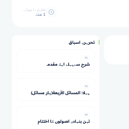
تعلیم کا دورانیہ
1 منٹ
تحریری اسباق
#1
شرح سےپہلے ایک مقدمہ
#2
پہلا: المسائل الأربعة(چار مسائل)
#3
تین بنیادی اصولوں کا اختتام