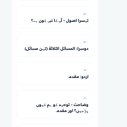
#4
تیسرا اصول - آپ کا نبی کون ہے؟
#5
دوسرا: المسائل الثلاثة (تین مسائل)
#6
اردو: مقدمہ
#7
وضاحت - توحید کو ہم کیوں
پڑھیں؟ اور مقدمہ