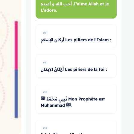
أحب الله و أعبده J’aime Allah et je
L’adore.
#8
أركان الإسلام Les piliers de l’Islam :
#9
أَرْكَانُ الإيمَان Les piliers de la foi :
#10
نَبِيي مُحَمَّدٌ ﷺ Mon Prophète est
Muhammad ﷺ.
#11