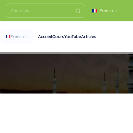
French
French
Accueil
Cours
YouTube
Articles