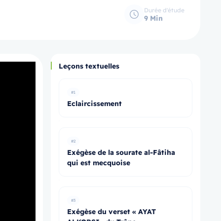
Durée d'étude
9 Min
Leçons textuelles
#1
Eclaircissement
#2
Exégèse de la sourate al-Fâtiha
qui est mecquoise
#3
Exégèse du verset « AYAT