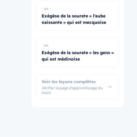
#18
Exégèse de la sourate « l’aube
naissante » qui est mecquoise
#19
Exégèse de la sourate « les gens »
qui est médinoise
Voir les leçons complètes
Vérifier la page d'apprentissage du
cours