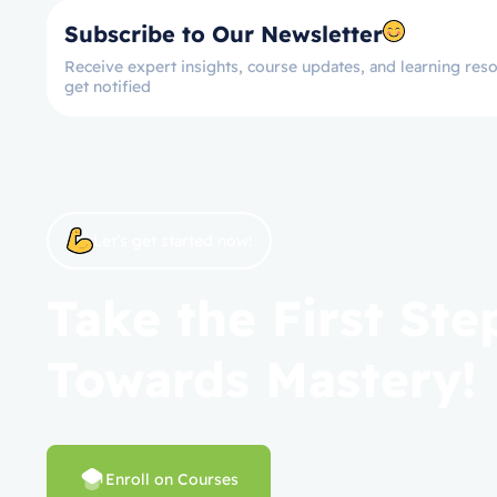
Subscribe to Our Newsletter
Receive expert insights, course updates, and learning reso
get notified
Let’s get started now!
Take the First Ste
Towards Mastery!
Enroll on Courses