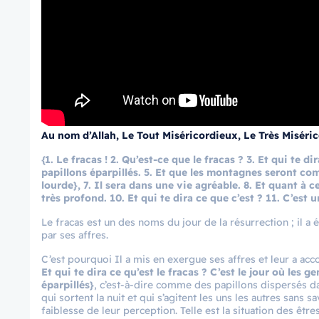
Au nom d’Allah, Le Tout Miséricordieux, Le Très Miséri
{1. Le fracas ! 2. Qu’est-ce que le fracas ? 3. Et qui te d
papillons éparpillés. 5. Et que les montagnes seront com
lourde}, 7. Il sera dans une vie agréable. 8. Et quant à 
très profond. 10. Et qui te dira ce que c’est ? 11. C’est 
Le fracas est un des noms du jour de la résurrection ; il a 
par ses affres.
C’est pourquoi Il a mis en exergue ses affres et leur a ac
Et qui te dira ce qu’est le fracas ? C’est le jour où les g
éparpillés}
, c’est-à-dire comme des papillons dispersés dans
qui sortent la nuit et qui s’agitent les uns les autres sans sa
faiblesse de leur perception. Telle est la situation des êtres