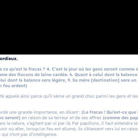
cordieux.
ira ce qu’est le fracas ? 4. C’est le jour où les gens seront comme 
me des flocons de laine cardée. 6. Quant à celui dont la balance
celui dont la balance sera légère, 9. Sa mère [destination] sera u
un feu ardent}
été appelé ainsi parce qu’il sème un grand choc parmi les gens et les
cordé une grande importance, en disant :
{Le fracas ! Qu’est-ce que 
ens seront}
en raison de sa terreur et de ses affres
{comme des papi
 la nature, s’agitant par-ci par-là. Par papillons, il faut entendre le
voir où aller, lorsqu’un feu est allumé, ils s’élancent vers lui en raiso
 qui n’ont pas d’intelligence.