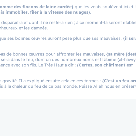
omme des flocons de laine cardée}
que les vents soulèvent ici et l
is immobiles, filer à la vitesse des nuages}
.
isparaîtra et dont il ne restera rien ; à ce moment-là seront établie
enheureux et les damnés.
e que ses bonnes œuvres auront pesé plus que ses mauvaises,
{il se
 pas de bonnes œuvres pour affronter les mauvaises,
{sa mère [des
 sera dans le feu, dont un des nombreux noms est l’abîme (al-hâwiya
ence avec son fils. Le Très Haut a dit :
{Certes, son châtiment est
a gravité. Il a expliqué ensuite cela en ces termes :
{C’est un feu ar
is à la chaleur du feu de ce bas monde. Puisse Allah nous en préserv