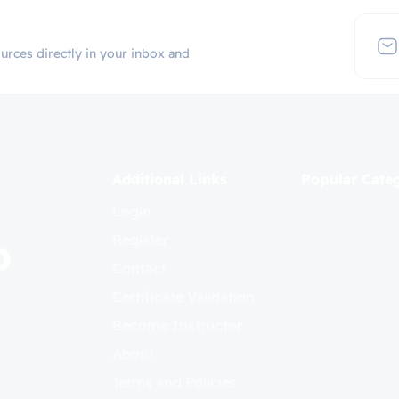
urces directly in your inbox and
Additional Links
Popular Cate
Login
p
Register
Contact
Certificate Validation
Become Instructor
About
Terms and Policies