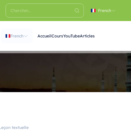
French
French
Accueil
Cours
YouTube
Articles
Leçon textuelle