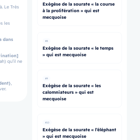
Exégèse de la sourate « la course
à. Le Très
à la prolifération » qui est
mecquoise
s les
ra dans
#8
Exégèse de la sourate « le temps
» qui est mecquoise
tination]
h) qu’il ne
#9
dent}
,
Exégèse de la sourate « les
er.
calomniateurs » qui est
mecquoise
#10
Exégèse de la sourate « l’éléphant
» qui est mecquoise