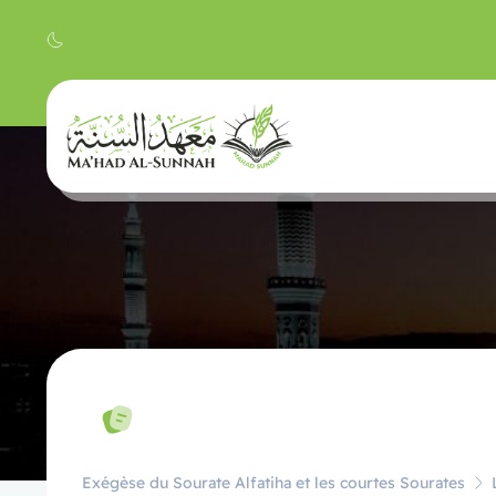
Exégèse du Sourate Alfatiha et les courtes Sourates