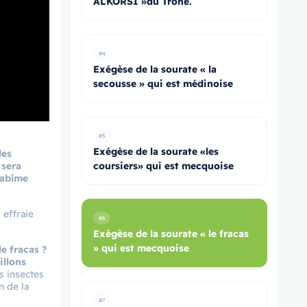
ALKORSI »du Trône.
#4
Exégèse de la sourate « la
secousse » qui est médinoise
#5
Exégèse de la sourate «les
des
 sera
coursiers» qui est mecquoise
n abîme
 effraie
#6
Exégèse de la sourate « le fracas
» qui est mecquoise
le fracas ?
llons
s insectes
n de la
#7