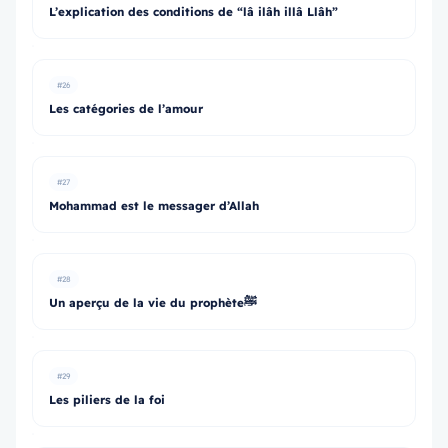
L’explication des conditions de “lâ ilâh illâ Llâh”
#26
Les catégories de l’amour
#27
Mohammad est le messager d’Allah
#28
Un aperçu de la vie du prophèteﷺ
#29
Les piliers de la foi