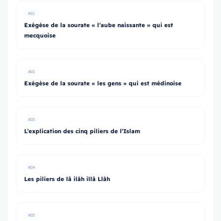
#21
Exégèse de la sourate « l’aube naissante » qui est
mecquoise
#22
Exégèse de la sourate « les gens » qui est médinoise
#23
L’explication des cinq piliers de l’Islam
#24
Les piliers de lâ ilâh illâ Llâh
#25