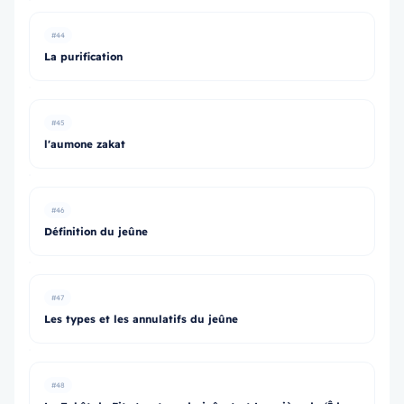
#44
La purification
#45
l'aumone zakat
#46
Définition du jeûne
#47
Les types et les annulatifs du jeûne
#48