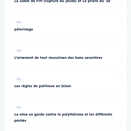
La Zakât de Fitr (rupture du jeûne) et La prière du ‘Îd
#49
pèlerinage
#50
L’ornement de tout musulman des bons caractères
#51
Les règles de politesse en Islam
#52
La mise en garde contre le polythéisme et les différents
péchés