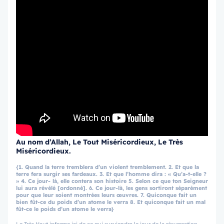
Au nom d’Allah, Le Tout Miséricordieux, Le Très
Miséricordieux.
{1. Quand la terre tremblera d’un violent tremblement. 2. Et que la
terre fera surgir ses fardeaux. 3. Et que l’homme dira : « Qu’a-t-elle ?
» 4. Ce jour- là, elle contera son histoire 5. Selon ce que ton Seigneur
lui aura révélé [ordonné]. 6. Ce jour-là, les gens sortiront séparément
pour que leur soient montrées leurs œuvres. 7. Quiconque fait un
bien fût-ce du poids d’un atome le verra 8. Et quiconque fait un mal
fût-ce le poids d’un atome le verra}