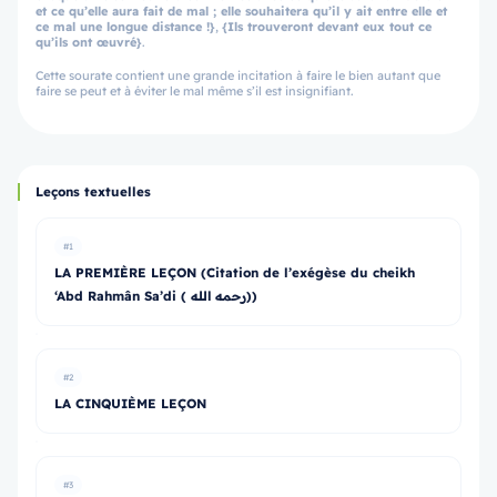
et ce qu’elle aura fait de mal ; elle souhaitera qu’il y ait entre elle et
ce mal une longue distance !}
,
{Ils trouveront devant eux tout ce
qu’ils ont œuvré}
.
Cette sourate contient une grande incitation à faire le bien autant que
faire se peut et à éviter le mal même s’il est insignifiant.
Leçons textuelles
#1
LA PREMIÈRE LEÇON (Citation de l’exégèse du cheikh
‘Abd Rahmân Sa’di ( رحمه الله))
#2
LA CINQUIÈME LEÇON
#3