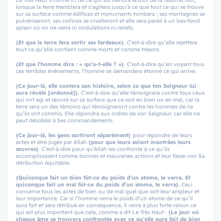
Le Très Haut informe ici de ce qui surviendra le jour de la résurrection,
lorsque la terre tremblera et s’agitera jusqu’à ce que tout ce qui se trouve
sur sa surface comme édifices et monuments tombera ; ses montagnes se
pulvériseront, ses collines se nivelleront et elle sera pareil à un bas-fond
aplani où on ne verra ni ondulations ni reliefs.
{Et que la terre fera sortir ses fardeaux}
. C’est-à-dire qu’elle rejettera
tout ce qu’elle contient comme morts et comme trésors.
{Et que l’homme dira : « qu’a-t-elle ? »}
. C’est-à-dire qu’en voyant tous
ces terribles évènements, l’homme se demandera étonné ce qui arrive.
{Ce jour-là, elle contera son histoire, selon ce que ton Seigneur lui
aura révélé [ordonné]}
. C’est-à-dire qu’elle témoignera contre tous ceux
qui ont agi et œuvré sur sa surface que ce soit en bien ou en mal, car la
terre sera un des témoins qui témoigneront contre les hommes de ce
qu’ils ont commis. Elle répondra aux ordres de son Seigneur, car elle ne
peut désobéir à Ses commandements.
{Ce jour-là, les gens sortiront séparément}
pour répondre de leurs
actes et être jugés par Allah
{pour que leurs soient montrées leurs
œuvres}
. C’est-à-dire pour qu’Allah les confronte à ce qu’ils
accomplissaient comme bonnes et mauvaises actions et leur fasse voir Sa
rétribution équitable.
{Quiconque fait un bien fût-ce du poids d’un atome, le verra. Et
quiconque fait un mal fût-ce du poids d’un atome, le verra}
. Ceci
concerne tous les actes de bien ou de mal quel que soit leur ampleur et
leur importance. Car si l’homme verra le poids d’un atome de ce qu’il
aura fait et sera rétribué en conséquence, il verra à plus forte raison ce
qui est plus important que cela, comme a dit Le Très Haut :
{Le jour où
chaque âme se trouvera confrontée avec ce qu’elle aura fait de bien