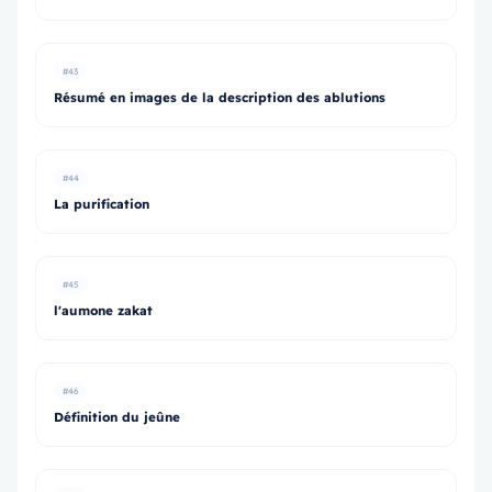
#43
Résumé en images de la description des ablutions
#44
La purification
#45
l'aumone zakat
#46
Définition du jeûne