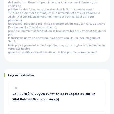
de l'antéchrist. Ensuite il peut invoquer Allah comme il l'entend, ou
choisir de
préférence des formules rapportées dans la Sunna, notamment :
"O Allah ! Aide-moi à T'invoquer, à Te remercier et à mieux T'adorer. O
Allah ! J'ai été injuste envers moi-même et c'est Toi Seul qui peut
pardonner
les péchés ; pardonne-moi et sois clément envers moi, car Tu es Le Grand
Pardonneur, Le Très-Miséricordieux".
Quant au premier tachahhud, on se lève après les deux attestations de foi
pour
la troisième unité de prière pour les prières du Dhuhr, ‘Asr, Maghrib et
‘Ichâ.
Mais prier également sur le Prophète صلى الله عليه وسلم est préférable en
vertu des hadith
généraux relatifs à cela et ensuite on se lève pour la troisième unité.
Leçons textuelles
#1
LA PREMIÈRE LEÇON (Citation de l’exégèse du cheikh
‘Abd Rahmân Sa’di ( رحمه الله))