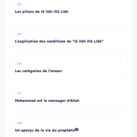
#24
Les piliers de lâ ilâh illâ Llâh
#25
L’explication des conditions de “lâ ilâh illâ Llâh”
#26
Les catégories de l’amour
#27
Mohammad est le messager d’Allah
#28
Un aperçu de la vie du prophèteﷺ