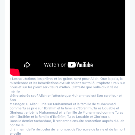
« Les salutations, les prières et les grâces sont pour Allah. Que la paix, la
miséricorde et les bénédictions d'Allah soient sur toi ô Prophète ! Paix sur
nous et sur les pieux serviteurs d'Allah. J'atteste que nulle divinité ne
mérite
d'être adorée sauf Allah et j'atteste que Muhammad est Son serviteur et
Son
Messager. O Allah ! Prie sur Muhammad et la famille de Muhammad
comme Tu as prié sur Ibrâhîm et la famille d'Ibrâhîm, Tu es Louable et
Glorieux ; et bénis Muhammad et la famille de Muhammad comme Tu as
béni Ibrâhîm et la famille d'Ibrâhîm, Tu es Louable et Glorieux ».
Dans le dernier tachahhud, il recherche ensuite protection auprès d'Allah
contre le
châtiment de l'enfer, celui de la tombe, de l'épreuve de la vie et de la mort
et celle