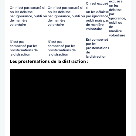
excusé si
On est excusé
on les
On n’est pas excusé si
On n’est pas excusé si
si
délaisse
on les délaisse
on les délaisse
on les délaisse
par
par ignorance, oubli ou
par ignorance, oubli ou
par ignorance,
ignorance,
de manière
de manière
oubli mais pas
oubli ou
volontaire
volontaire
de manière
de
volontaire
manière
volontaire
Est compensé
N’est pas
N’est pas
par les
compensé par les
compensé par les
prosternations
prosternations de
prosternations de
de
la distraction
la distraction
la distraction
Les prosternations de la distraction :