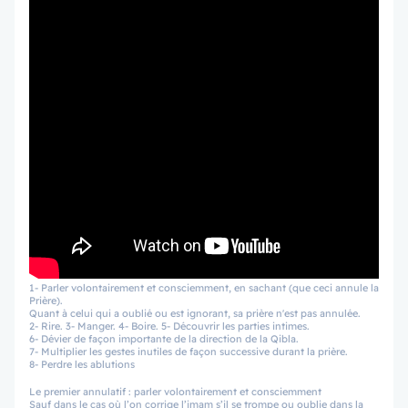
1- Parler volontairement et consciemment, en sachant (que ceci annule la
Prière).
Quant à celui qui a oublié ou est ignorant, sa prière n'est pas annulée.
2- Rire. 3- Manger. 4- Boire. 5- Découvrir les parties intimes.
6- Dévier de façon importante de la direction de la Qibla.
7- Multiplier les gestes inutiles de façon successive durant la prière.
8- Perdre les ablutions
Le premier annulatif : parler volontairement et consciemment
Sauf dans le cas où l’on corrige l’imam s’il se trompe ou oublie dans la