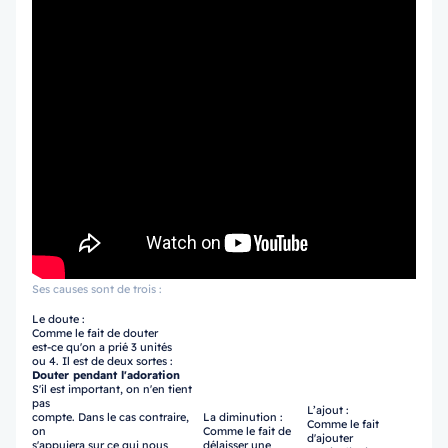
Ses causes sont de trois :
Le doute :
Comme le fait de douter
est-ce qu'on a prié 3 unités
ou 4. Il est de deux sortes :
Douter pendant l'adoration
S'il est important, on n'en tient
pas
L’ajout :
compte. Dans le cas contraire,
La diminution :
Comme le fait
on
Comme le fait de
d'ajouter
s'appuiera sur ce qui nous
délaisser une