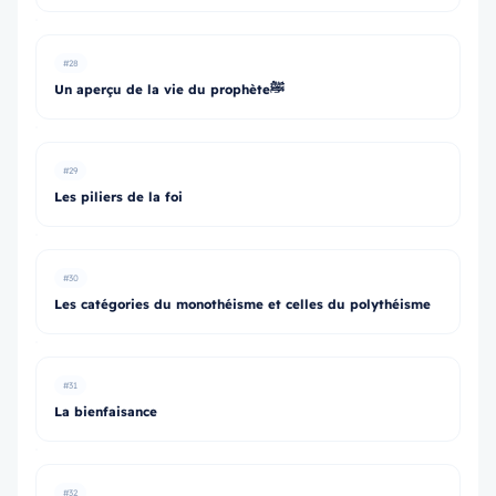
#28
Un aperçu de la vie du prophèteﷺ
#29
Les piliers de la foi
#30
Les catégories du monothéisme et celles du polythéisme
#31
La bienfaisance
#32