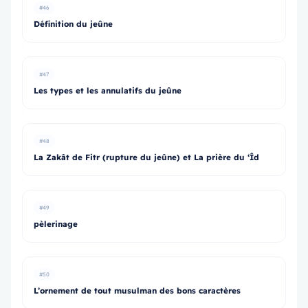
#46
Définition du jeûne
#47
Les types et les annulatifs du jeûne
#48
La Zakât de Fitr (rupture du jeûne) et La prière du ‘Îd
#49
pèlerinage
#50
L’ornement de tout musulman des bons caractères