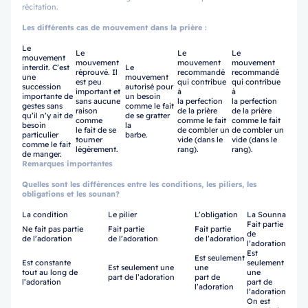
récitation.
Les différents cas de mouvement dans la prière :
Le
Le
Le
Le
mouvement
mouvement
mouvement
mouvement
interdit. C’est
Le
réprouvé. Il
recommandé
recommandé
une
mouvement
est peu
qui contribue
qui contribue
succession
autorisé pour
important et
à
à
importante de
un besoin
sans aucune
la perfection
la perfection
gestes sans
comme le fait
raison
de la prière
de la prière
qu’il n’y ait de
de se gratter
comme
comme le fait
comme le fait
besoin
la
le fait de se
de combler un
de combler un
particulier
barbe.
tourner
vide (dans le
vide (dans le
comme le fait
légèrement.
rang).
rang).
de manger.
Remarques importantes
Quelles sont les différences entre les conditions, les piliers, les
obligations et les sounan?
La condition
Le pilier
L’obligation
La Sounna
Fait partie
Ne fait pas partie
Fait partie
Fait partie
de
de l’adoration
de l’adoration
de l’adoration
l’adoration
Est
Est seulement
Est constante
seulement
Est seulement une
une
tout au long de
une
part de l’adoration
part de
l’adoration
part de
l’adoration
l’adoration
On est