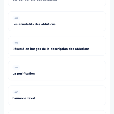
#42
Les annulatifs des ablutions
#43
Résumé en images de la description des ablutions
#44
La purification
#45
l'aumone zakat