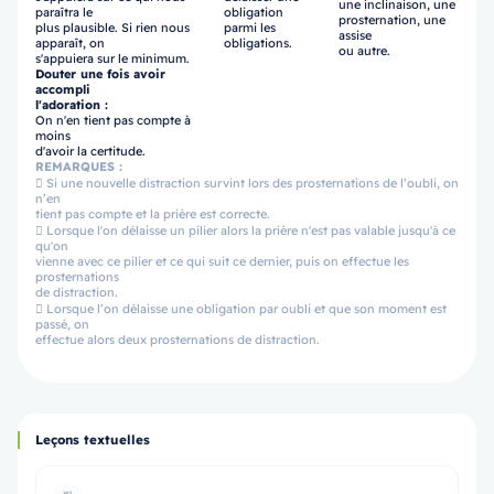
une inclinaison, une
paraîtra le
obligation
prosternation, une
plus plausible. Si rien nous
parmi les
assise
apparaît, on
obligations.
ou autre.
s'appuiera sur le minimum.
Douter une fois avoir
accompli
l'adoration :
On n'en tient pas compte à
moins
d'avoir la certitude.
REMARQUES :
 Si une nouvelle distraction survint lors des prosternations de l’oubli, on
n’en
tient pas compte et la prière est correcte.
 Lorsque l'on délaisse un pilier alors la prière n'est pas valable jusqu'à ce
qu'on
vienne avec ce pilier et ce qui suit ce dernier, puis on effectue les
prosternations
de distraction.
 Lorsque l’on délaisse une obligation par oubli et que son moment est
passé, on
effectue alors deux prosternations de distraction.
Leçons textuelles