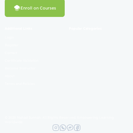
Enroll on Courses
Additional Links
Popular Categories
Login
Register
Contact
Certificate Validation
Become Instructor
About
Terms and Policies
© 2025 Mahad Sunnah. All Rights Reserved. Empowering Learning
Worldwide.