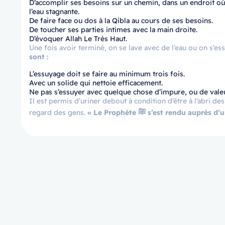
D’accomplir ses besoins sur un chemin, dans un endroit où le
l’eau stagnante.
De faire face ou dos à la Qibla au cours de ses besoins.
De toucher ses parties intimes avec la main droite.
D’évoquer Allah Le Très Haut.
Une fois avoir terminé, on se lave avec de l’eau ou on s’ess
sont :
L’essuyage doit se faire au minimum trois fois.
Avec un solide qui nettoie efficacement.
Ne pas s’essuyer avec quelque chose d’impure, ou de valeur
Il est permis d’uriner debout à condition d’être à l’abri de
regard des gens.
« Le Prophète ﷺ s’est rendu 