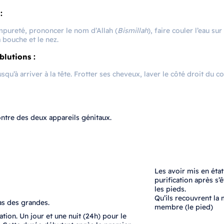
:
 impureté, prononcer le nom d’Allah (
Bismillah
), faire couler l’eau su
a bouche et le nez.
lutions :
usqu’à arriver à la tête. Frotter ses cheveux, laver le côté droit du c
contre des deux appareils génitaux.
Les avoir mis en état
purification après s’ê
les pieds.
Qu’ils recouvrent la 
as des grandes.
membre (le pied)
ation. Un jour et une nuit (24h) pour le