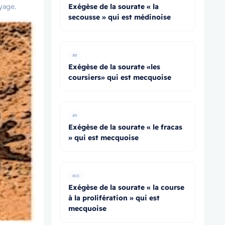
yage.
Exégèse de la sourate « la
secousse » qui est médinoise
#8
Exégèse de la sourate «les
coursiers» qui est mecquoise
#9
Exégèse de la sourate « le fracas
» qui est mecquoise
#10
Exégèse de la sourate « la course
à la prolifération » qui est
mecquoise