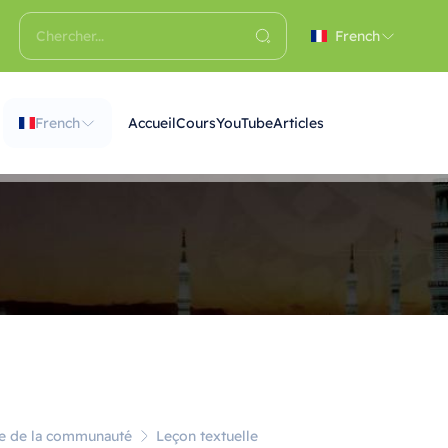
French
French
Accueil
Cours
YouTube
Articles
ble de la communauté
Leçon textuelle