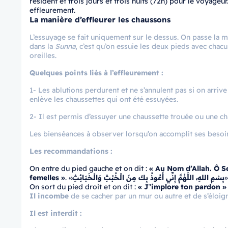
résident et trois jours et trois nuits (72h) pour le voyage
effleurement.
La manière d’effleurer les chaussons
L’essuyage se fait uniquement sur le dessus. On passe la ma
dans la
Sunna
, c’est qu’on essuie les deux pieds avec ch
oreilles.
Quelques points liés à l’effleurement :
1- Les ablutions perdurent et ne s’annulent pas si on arrive
enlève les chaussettes qui ont été essuyées.
2- Il est permis d’essuyer une chaussette trouée ou une cha
Les bienséances à observer lorsqu’on accomplit ses besoin
Les recommandations :
On entre du pied gauche et on dit :
« Au Nom d’Allah. Ô S
femelles »
. «
بِسْمِ اللهِ، اللَّهُمَّ إِنِّي أَعُوذُ بِكَ مِنَ الْخُبْثِ وَالْخَبَائِثِ
»
On sort du pied droit et on dit :
« J’implore ton pardon »
Il incombe
de se cacher par un mur ou autre et de s’éloigne
Il est interdit :