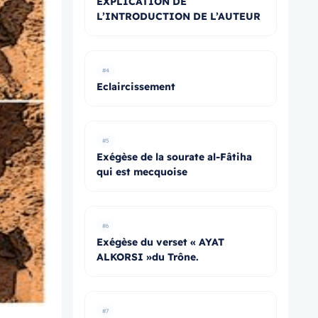
EXPLICATION DE
L’INTRODUCTION DE L’AUTEUR
#4
Eclaircissement
#5
Exégèse de la sourate al-Fâtiha
qui est mecquoise
#6
Exégèse du verset « AYAT
ALKORSI »du Trône.
#7