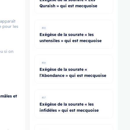
Quraish » qui est mecquoise
 apparaît
e pour les
#15
Exégèse de la sourate « les
ustensiles » qui est mecquoise
ou si on
#16
Exégèse de la sourate «
l’Abondance » qui est mecquoise
 mâles et
#17
Exégèse de la sourate « les
infidèles » qui est mecquoise