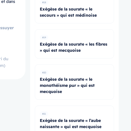
 et dans
#18
Exégèse de la sourate « le
secours » qui est médinoise
essuyer
#19
Exégèse de la sourate « les fibres
» qui est mecquoise
ri du
im)
#20
Exégèse de la sourate « le
monothéisme pur » qui est
mecquoise
#21
Exégèse de la sourate « l’aube
naissante » qui est mecquoise