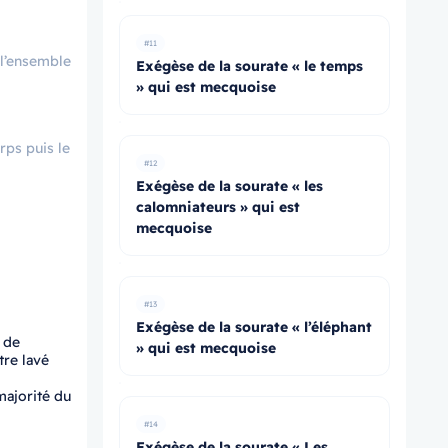
#11
r l’ensemble
Exégèse de la sourate « le temps
» qui est mecquoise
orps puis le
#12
Exégèse de la sourate « les
calomniateurs » qui est
mecquoise
#13
Exégèse de la sourate « l’éléphant
 de
» qui est mecquoise
tre lavé
majorité du
#14
Exégèse de la sourate « Les