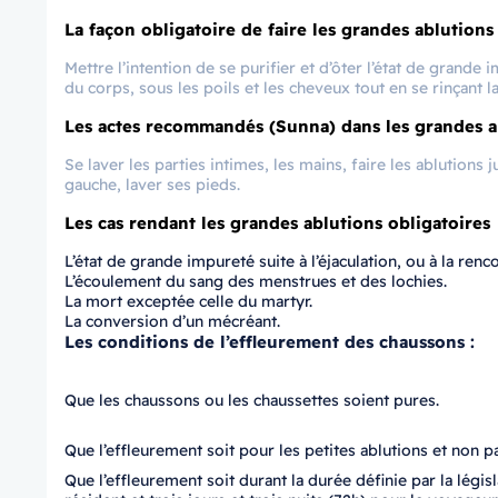
La façon obligatoire de faire les grandes ablutions 
Mettre l’intention de se purifier et d’ôter l’état de grande
du corps, sous les poils et les cheveux tout en se rinçant l
Les actes recommandés (Sunna) dans les grandes ab
Se laver les parties intimes, les mains, faire les ablutions j
gauche, laver ses pieds.
Les cas rendant les grandes ablutions obligatoires
L’état de grande impureté suite à l’éjaculation, ou à la ren
L’écoulement du sang des menstrues et des lochies.
La mort exceptée celle du martyr.
La conversion d’un mécréant.
Les conditions de l’effleurement des chaussons :
Que les chaussons ou les chaussettes soient pures.
Que l’effleurement soit pour les petites ablutions et non p
Que l’effleurement soit durant la durée définie par la législ