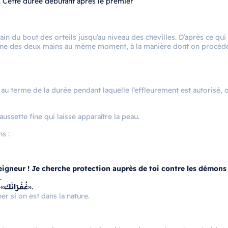
ur. Cette durée débutant après le premier
in du bout des orteils jusqu’au niveau des chevilles. D’après ce qui
acune des deux mains au même moment, à la manière dont on procèd
 au terme de la durée pendant laquelle l’effleurement est autorisé, 
ussette fine qui laisse apparaître la peau.
s :
eigneur ! Je cherche protection auprès de toi contre les démons
.
«
غُفْرَانَكَ
».
r si on est dans la nature.