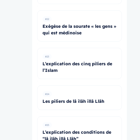
#22
Exégèse de la sourate « les gens »
qui est médinoise
#23
L’explication des cinq piliers de
l’Islam
#24
Les piliers de lâ ilâh illâ Llâh
#25
L’explication des conditions de
“lâ ilâh illâ Llâh”