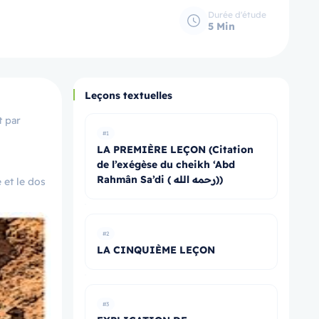
Durée d'étude
5 Min
Leçons textuelles
t par
#1
LA PREMIÈRE LEÇON (Citation
de l’exégèse du cheikh ‘Abd
Rahmân Sa’di ( رحمه الله))
 et le dos
#2
LA CINQUIÈME LEÇON
#3