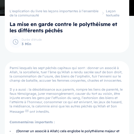
L'explication du livre les leçons importantes à l’ensemble
Leçon
de la communauté
textuelle
La mise en garde contre le polythéisme et
les différents péchés
Durée d'étude
3 Min
Parmi lesquels les sept péchés capitaux qui sont : donner un associé à
Allah, la sorcellerie, tuer l’âme qu’Allah a rendu sacrée sauf de bon droit,
la consommation de l’usure, des biens de l’orphelin, fuir l’ennemi sur le
champ de bataille, accuser les femmes croyantes, chastes et innocentes.
Il y a aussi : la désobéissance aux parents, rompre les liens de parenté, le
faux témoignage, jurer mensongèrement, causer du tort au voisin, être
injuste envers les gens par l’effusion du sang, l’extorsion des biens et
l’atteinte à l’honneur, consommer ce qui est enivrant, les jeux de hasard,
la médisance, la calomnie ainsi que les autres péchés qu’Allah et Son
Messager ﷺ ont interdits.
Commentaires importants :
- (Donner un associé à Allah) cela englobe le polythéisme majeur et