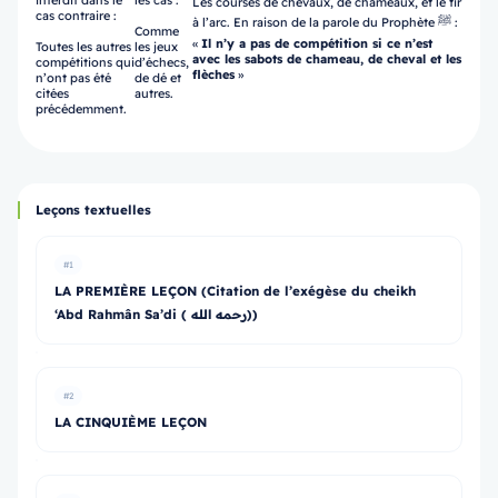
interdit dans le
les cas :
Les courses de chevaux, de chameaux, et le tir
cas contraire :
à l’arc. En raison de la parole du Prophète ﷺ :
Comme
«
Il n’y a pas de compétition si ce n’est
Toutes les autres
les jeux
avec les sabots de chameau, de cheval et les
compétitions qui
d’échecs,
flèches
»
n’ont pas été
de dé et
citées
autres.
précédemment.
Leçons textuelles
#1
LA PREMIÈRE LEÇON (Citation de l’exégèse du cheikh
‘Abd Rahmân Sa’di ( رحمه الله))
#2
LA CINQUIÈME LEÇON