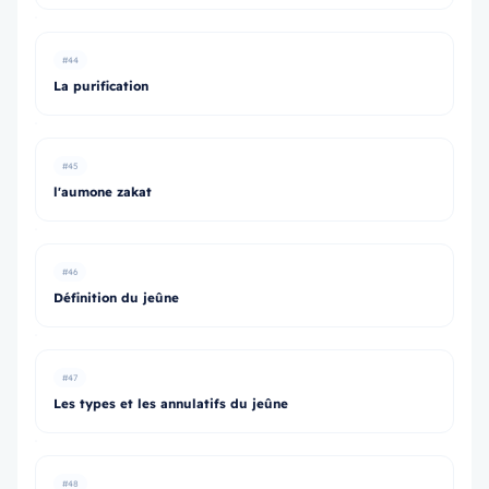
#44
La purification
#45
l'aumone zakat
#46
Définition du jeûne
#47
Les types et les annulatifs du jeûne
#48