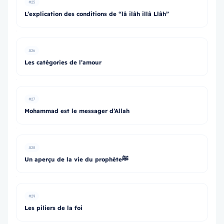
#25
L’explication des conditions de “lâ ilâh illâ Llâh”
#26
Les catégories de l’amour
#27
Mohammad est le messager d’Allah
#28
Un aperçu de la vie du prophèteﷺ
#29
Les piliers de la foi