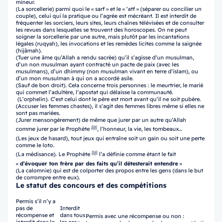
mineur.
(La sorcellerie) parmi quoi le « sarf » et le « ‘atf » (séparer ou concilier un
couple), celui qui la pratique ou l’agrée est mécréant. Il est interdit de
fréquenter les sorciers, leurs sites, leurs chaînes télévisées et de consulter
les revues dans lesquelles se trouvent des horoscopes. On ne peut
soigner la sorcellerie par une autre, mais plutôt par les incantations
légales (ruqyah), les invocations et les remèdes licites comme la saignée
(hijâmah).
(Tuer une âme qu’Allah a rendu sacrée) qu’il s’agisse d’un musulman,
d’un non musulman ayant contracté un pacte de paix (avec les
musulmans), d’un dhimmy (non musulman vivant en terre d’islam), ou
d’un mon musulman à qui on a accordé asile.
(Sauf de bon droit). Cela concerne trois personnes : le meurtrier, le marié
qui commet l’adultère, l’apostat qui délaisse la communauté.
(L’orphelin). C’est celui dont le père est mort avant qu’il ne soit pubère.
(Accuser les femmes chastes), il s’agit des femmes libres même si elles ne
sont pas mariées.
(Jurer mensongèrement) de même que jurer par un autre qu’Allah
comme jurer par le Prophète ﷺ, l’honneur, la vie, les tombeaux…
(Les jeux de hasard), tout jeux qui entraîne soit un gain ou soit une perte
comme le loto.
(La médisance). Le Prophète ﷺ l’a définie comme étant le fait
«
d’évoquer ton frère par des faits qu’il détesterait entendre
»
(La calomnie) qui est de colporter des propos entre les gens (dans le but
de corrompre entre eux).
Le statut des concours et des compétitions
Permis s’il n’y a
pas de
Interdit
récompense et
dans tous
Permis avec une récompense ou non :