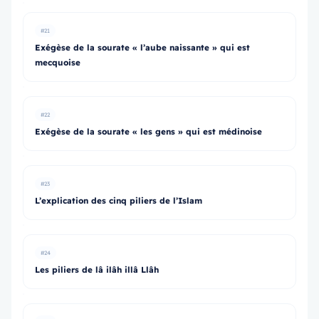
#21
Exégèse de la sourate « l’aube naissante » qui est
mecquoise
#22
Exégèse de la sourate « les gens » qui est médinoise
#23
L’explication des cinq piliers de l’Islam
#24
Les piliers de lâ ilâh illâ Llâh