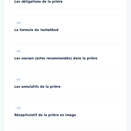
Les obligations de la prière
#35
La formule du tachahhud
#36
Les sounan (actes recommandés) dans la prière
#37
Les annulatifs de la prière
#38
Récapitulatif de la prière en image