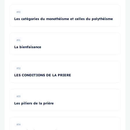
#30
Les catégories du monothéisme et celles du polythéisme
#31
La bienfaisance
#32
LES CONDITIONS DE LA PRIERE
#33
Les piliers de la prière
#34