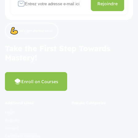
Rejoindre
Let’s get started now!
Take the First Step Towards
Mastery!
Enroll on Courses
Additional Links
Popular Categories
Login
Register
Contact
Certificate Validation