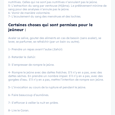
nutritives. Celles qui ne sont pas nutritives n’annulent pas le jeûne.
5- L’extraction du sang par ventouse (Hijâma). Le prélèvement minime de
sang pour des analyses n’annule pas le jeûne.
6- Vomir de manière volontaire.
7- L’écoulement du sang des menstrues et des lochies.
Certaines choses qui sont permises pour le
jeûneur :
Avaler sa salive, gouter des aliments en cas de besoin (sans avaler), se
laver, se parfumer, se rafraîchir (par un bain ou autre).
1- Prendre un repas avant l’aube (
Sahûr
)
2- Retarder le
Sahûr
.
3- S’empresser de rompre le jeûne.
4- Rompre le jeûne avec des dattes fraîches. S’il n’y en a pas, avec des
dattes sèches. En prendre un nombre impair. S’il n’y en a pas, avec des
gorgées d’eau. S’il n’y en a pas, mettre l’intention de rompre son jeûne.
5- L’invocation au cours de la rupture et pendant le jeûne.
6- Faire beaucoup d’aumônes.
7- S’efforcer à veiller la nuit en prière.
8- Lire le Coran.