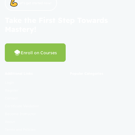
Let’s get started now!
Take the First Step Towards
Mastery!
Enroll on Courses
Additional Links
Popular Categories
Login
Register
Contact
Certificate Validation
Become Instructor
About
Terms and Policies