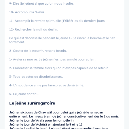
9- Dire (je jeûne) si quelqu’un nous insulte.
10- Accomplir la
‘Umra
.
11- Accomplir la retraite spirituelle (I’tikâf) les dix derniers jours.
12- Rechercher la nuit du destin.
Ce qui est déconseillé pendant le jeûne 1- Se rincer la bouche et le nez
fortement.
2- Gouter de la nourriture sans besoin.
1- Avaler sa morve. Le jeûne n’est pas annulé pour autant.
2- Embrasser sa femme alors qu’on n’est pas capable de se retenir.
3- Tous les actes de désobéissances.
4- L’impudence et ne pas faire preuve de sérénité.
5- Le jeune continu.
Le jeûne surérogatoire
Jeûner six jours de Chawwâl pour celui qui a jeûné le ramadan
entièrement. Le mieux étant de jeûner consécutivement dès le 2 du mois.
Jeûner le jour de ‘Arafa pour le non pèlerin.
Jeûner le jour de ‘Achûrâ en ajoutant le 9 et le 11.
Jeûner le lundi et le jeudi. Le lundi étant recommandé d’avantage.