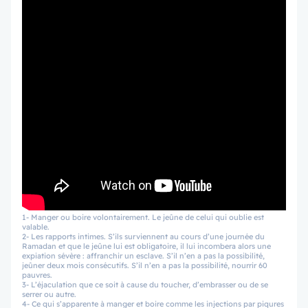
1- Manger ou boire volontairement. Le jeûne de celui qui oublie est
valable.
2- Les rapports intimes. S’ils surviennent au cours d’une journée du
Ramadan et que le jeûne lui est obligatoire, il lui incombera alors une
expiation sévère : affranchir un esclave. S’il n’en a pas la possibilité,
jeûner deux mois consécutifs. S’il n’en a pas la possibilité, nourrir 60
pauvres.
3- L’éjaculation que ce soit à cause du toucher, d’embrasser ou de se
serrer ou autre.
4- Ce qui s’apparente à manger et boire comme les injections par piqures