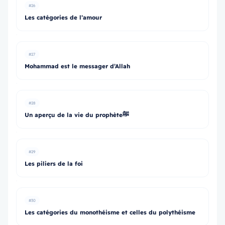
#26
Les catégories de l’amour
#27
Mohammad est le messager d’Allah
#28
Un aperçu de la vie du prophèteﷺ
#29
Les piliers de la foi
#30
Les catégories du monothéisme et celles du polythéisme