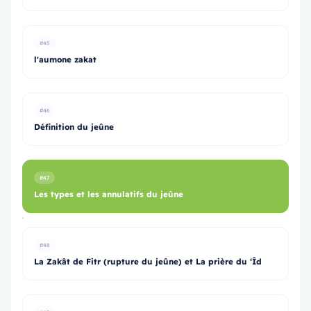
#45
l'aumone zakat
#46
Définition du jeûne
#47
Les types et les annulatifs du jeûne
#48
La Zakât de Fitr (rupture du jeûne) et La prière du ‘Îd