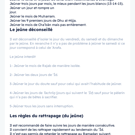
Jeûner trois jours par mois, le mieux pendant les jours blancs (13-14-15).
Jeûner un jour et rompre un
jour.
Jeûner le mois de Muharram.
Jeûner les 9 premiers jours de Dhu al-Hijja.
Jeûner le mois de Cha’bân mais pas entièrement.
Le jeûne déconseillé
Il est déconseillé d’isoler le jour du vendredi, du samedi et du dimanche
par le jeûne. En revanche il n’y a pas de problème à jeûner le samedi si ce
jour correspond à celui de ‘Arafa.
Le jeûne interdit
1- Jeûner le mois de Rajab de manière isolée.
2- Jeûner les deux jours de ‘Îd.
3-Jeûner le jour du doute sauf pour celui qui avait l’habitude de jeûner.
4-Jeûner les jours de
Tachrîq
(jours qui suivent le
’Îd
) sauf pour le pèlerin
qui n’a pas de bêtes à sacrifier.
5-Jeûner tous les jours sans interruption.
Les règles du rattrapage (du jeûne)
Il est recommandé de faire suivre les jours de manière consécutive.
Il convient de les rattraper rapidement au lendemain du ‘Îd.
Il n’est pas permis de retarder le rattrapage au Ramadan suivant.