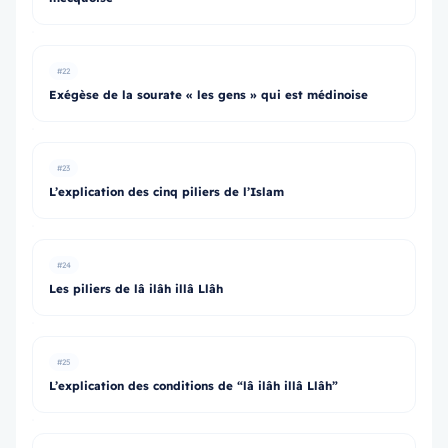
#22
Exégèse de la sourate « les gens » qui est médinoise
#23
L’explication des cinq piliers de l’Islam
#24
Les piliers de lâ ilâh illâ Llâh
#25
L’explication des conditions de “lâ ilâh illâ Llâh”