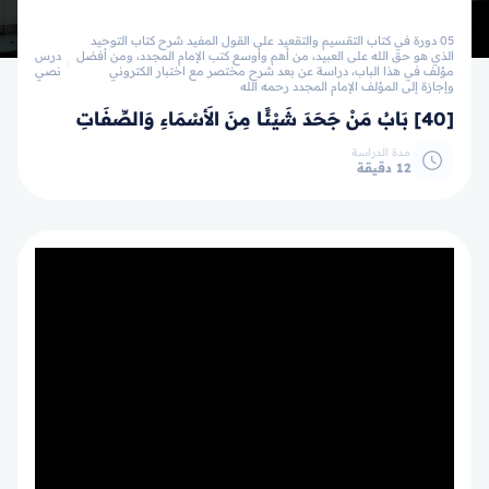
05 دورة في كتاب التقسيم والتقعيد على القول المفيد شرح كتاب التوحيد
الذي هو حق الله على العبيد، من أهم وأوسع كتب الإمام المجدد، ومن أفضل
درس
مؤلف في هذا الباب، دراسة عن بعد شرح مختصر مع اختبار الكتروني
نصي
وإجازة إلى المؤلف الإمام المجدد رحمه الله
[40] بَابُ مَنْ جَحَدَ شَيْئًا مِنَ الأَسْمَاءِ وَالصِّفَاتِ
مدة الدراسة
12 دقيقة