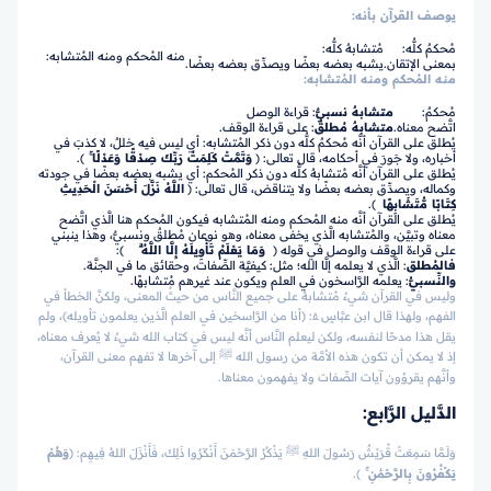
يوصف القرآن بأنه:
مُحكمٌ كلُّه:
مُتشابهٌ كلُّه:
منه المُحكم ومنه المُتشابه:
بمعنى الإتقان.
يشبه بعضه بعضًا ويصدِّق بعضه بعضًا.
منه المُحكم ومنه المُتشابه:
مُحكمٌ:
متشابهٌ نسبيٌّ
: قراءة الوصل
اتَّضح معناه.
متشابهٌ مُطلقٌ
: على قراءة الوقف.
يُطلق على القرآن أنَّه مُحكمٌ كلُّه دون ذكر المُتشابه: أي ليس فيه خللٌ، لا كذبَ في
أخباره، ولا جَورَ في أحكامه، قال تعالى: ﴿
وَتَمَّتْ كَلِمَتُ رَبِّكَ صِدْقًا وَعَدْلًا
ۚ
﴾.
يُطلق على القرآن أنَّه مُتشابهٌ كلُّه دون ذكر المُحكم: أي يشبه بعضه بعضًا في جودته
وكماله، ويصدِّق بعضه بعضًا ولا يتناقض، قال تعالى: ﴿
اللَّهُ نَزَّلَ أَحْسَنَ الْحَدِيثِ
كِتَابًا مُّتَشَابِهًا
﴾.
يُطلق على القرآن أنَّه منه المُحكم ومنه المُتشابه فيكون المُحكم هنا الَّذي اتَّضح
معناه وتبيَّن، والمُتشابه الَّذي يخفى معناه، وهو نوعان مُطلقٌ ونسبيٌّ، وهذا ينبني
على قراءة الوقف والوصل في قوله ﴿
وَمَا يَعْلَمُ تَأْوِيلَهُ إِلَّا اللَّهُ
ۗ
﴾:
فالمُطلق
: الَّذي لا يعلمه إلَّا الله؛ مثل: كيفيَّة الصِّفات، وحقائق ما في الجنَّة.
والنِّسبيُّ
: يعلمه الرَّاسخون في العلم ويكون عند غيرهم مُتشابهًا.
وليس في القرآن شيءٌ مُتشابهٌ على جميع النَّاس من حيثُ المعنى، ولكنَّ الخطأ في
الفهم، ولهذا قال ابن عبَّاسٍ ﭭ: (أنا من الرَّاسخين في العلم الَّذين يعلمون تأويله)، ولم
يقل هذا مدحًا لنفسه، ولكن ليعلم النَّاس أنَّه ليس في كتاب الله شيءٌ لا يُعرف معناه،
إذ لا يمكن أن تكون هذه الأمَّة من رسول الله ﷺ إلى آخرها لا تفهم معنى القرآن،
وأنَّهم يقرؤون آيات الصِّفات ولا يفهمون معناها.
الدَّليل الرَّابع:
وَلَـمَّا سَمِعَتْ قُرَيْشٌ رَسُولَ اللهِ ﷺ يَذْكُرُ الرَّحْمَنَ أَنْكَرُوا ذَلِكَ، فَأَنْزَلَ اللهُ فِيهِم:
﴿
وَهُمْ
يَكْفُرُونَ بِالرَّحْمَٰنِ ۚ
﴾.