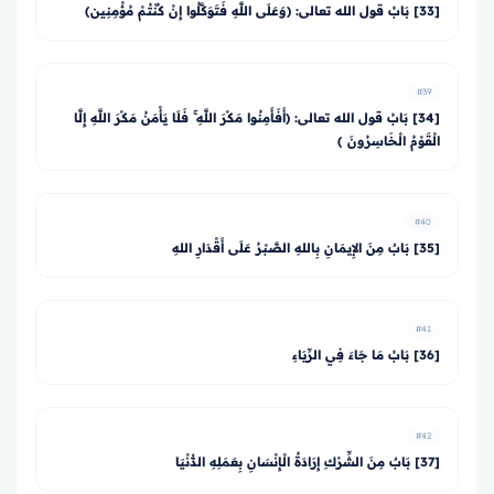
[33] بَابُ قول الله تعالى: ﴿وَعَلَى اللَّهِ فَتَوَكَّلُوا إِنْ كُنْتُمْ مُؤْمِنِين﴾
#39
[34] بَابُ قول الله تعالى: ﴿أَفَأَمِنُوا مَكْرَ اللَّهِ ۚ فَلَا يَأْمَنُ مَكْرَ اللَّهِ إِلَّا
الْقَوْمُ الْخَاسِرُونَ ﴾
#40
[35] بَابٌ مِنَ الإِيمَانِ بِاللهِ الصَّبْرُ عَلَى أَقْدَارِ اللهِ
#41
[36] بَابُ مَا جَاءَ فِي الرِّيَاءِ
#42
[37] بَابٌ مِنَ الشِّرْكِ إِرَادَةُ الْإِنْسَانِ بِعَمَلِهِ الدُّنْيَا