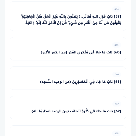
#64
[59] بَابُ قَوْلِ اللهِ تَعَالَى: ﴿ يَظُنُّونَ بِاللَّهِ غَيْرَ الْحَقِّ ظَنَّ الْجَاهِلِيَّةِ ۖ
يَقُولُونَ هَل لَّنَا مِنَ الْأَمْرِ مِن شَيْءٍ ۗ قُلْ إِنَّ الْأَمْرَ كُلَّهُ لِلَّهِ ۗ ﴾ الآيَةَ
#65
[60] بَابُ مَا جَاءَ فِي مُنْكِرِي القَدَرِ [من الكفر الأكبر]
#66
[61] بَابُ مَا جَاءَ فِي الْـمُصَوِّرِينَ (من الوعيد الشَّديد)
#67
[62] بَابُ مَا جَاءَ فِي كَثْرَةِ الْـحَلِفِ (من الوعيد تعظيمًا لله)
#68