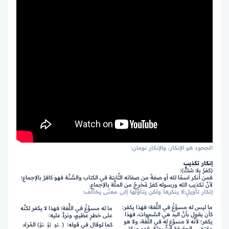
الجحود هو الإنكار، والإنكار نوعان:
إنكار تكذيبٍ
(كفرٌ بلا شكٍّ):
فمن أنكر اسمًا لله أو صفةً من صفاته الثَّابتة في الكتاب والسُّنَّة فهو كافرٌ بالإجماع؛
لأنَّ تكذيب الله ورسوله كفرٌ مُخرِجٌ من الملَّة بالإجماع.
إنكار تأويلٍ:لا ينكرها ولكن يتأوَّلها إلى معنًى يخالف:
ما ليس له مسوِّغٌ في اللُّغة؛ فهذا يكفر:
ما له مسوِّغٌ في اللُّغة؛ فهذا لا يكفر لكنَّه
كأن يقول بأنَّ اليد هي السَّموات، فهذا
على خطرٍ عظيمٍ، ونردُّ عليه:
يكفر؛ لأنَّه لا مسوِّغ له في اللُّغة، ولا هو
كما لوقال في قوله: ﴿ ﯯ ﯰ ﯱ﴾ المُراد
مقتضى الحقيقة الشَّرعيَّة، فهو منكرٌ