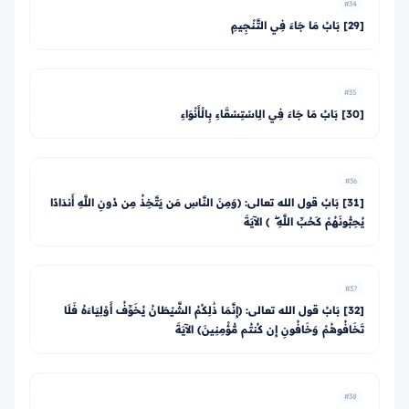
#34
[29] بَابُ مَا جَاءَ فِي التَّنْجِيمِ
#35
[30] بَابُ مَا جَاءَ فِي الِاسْتِسْقَاءِ بِالْأَنْوَاءِ
#36
[31] بَابُ قول الله تعالى: ﴿وَمِنَ النَّاسِ مَن يَتَّخِذُ مِن دُونِ اللَّهِ أَندَادًا
يُحِبُّونَهُمْ كَحُبِّ اللَّهِ ۖ ﴾ الآيَةَ
#37
[32] بَابُ قول الله تعالى: ﴿إِنَّمَا ذَٰلِكُمُ الشَّيْطَانُ يُخَوِّفُ أَوْلِيَاءَهُ فَلَا
تَخَافُوهُمْ وَخَافُونِ إِن كُنتُم مُّؤْمِنِينَ﴾ الآيَةَ
#38