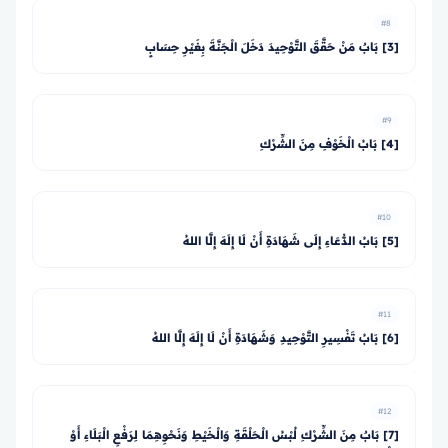
#8
[3] بَابٌ مَنْ حَقَّقَ التَّوْحِيدَ دَخَلَ الْجَنَّةَ بِغَيْرِ حِسَابٍ
#9
[4] بَابُ الْخَوْفِ مِنَ الشِّرْكِ
#10
[5] بَابُ الدُّعَاءِ إِلَى شَهَادَةِ أَنْ لَا إِلَهَ إِلَّا اللهُ
#11
[6] بَابُ تَفْسِيرِ التَّوْحِيدِ وَشَهَادَةِ أَنْ لَا إِلَهَ إِلَّا اللهُ
#12
[7] بَابٌ مِنَ الشِّرْكِ لُبْسُ الْحَلْقَةِ وَالْخَيْطِ وَنَحْوِهِمَا لِرَفْعِ الْبَلَاءِ أَوْ