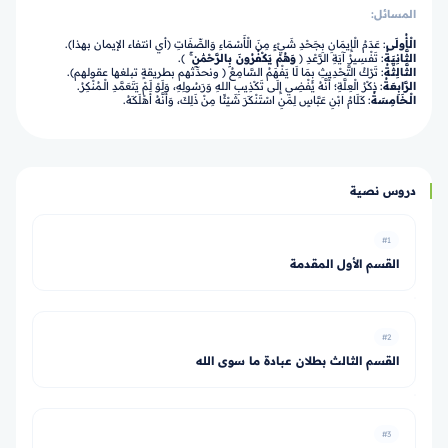
المسائل:
الْأُولَى
: عَدَمُ الْإِيمَانِ بِجَحْدِ شَيْءٍ مِنَ الْأَسْمَاءِ وَالصِّفَاتِ (أي انتفاء الإيمان بهذا).
الثَّانِيَةُ
: تَفْسِيرُ آيَةِ الرَّعْدِ
﴿
وَهُمْ يَكْفُرُونَ بِالرَّحْمَٰنِ ۚ
﴾.
الثَّالِثَةُ
: تَرْكُ التَّحْدِيثِ بِمَا لَا يَفْهَمُ السَّامِعُ ( ونحدِّثهم بطريقةٍ تبلغها عقولهم).
الرَّابِعَةُ
: ذِكْرُ الْعِلَّةِ؛ أَنَّهُ يُفْضِي إِلَى تَكْذِيبِ اللهِ وَرَسُولِهِ، وَلَوْ لَمْ يَتَعَمَّدِ الْـمُنْكِرُ.
الْـخَامِسَةُ
: كَلَامُ ابْنِ عَبَّاسٍ لِمَنِ اسْتَنْكَرَ شَيْئًا مِنْ ذَلِكَ، وَأَنَّهُ أَهْلَكَهُ.
دروس نصية
#1
القسم الأول المقدمة
#2
القسم الثالث بطلان عبادة ما سوى الله
#3