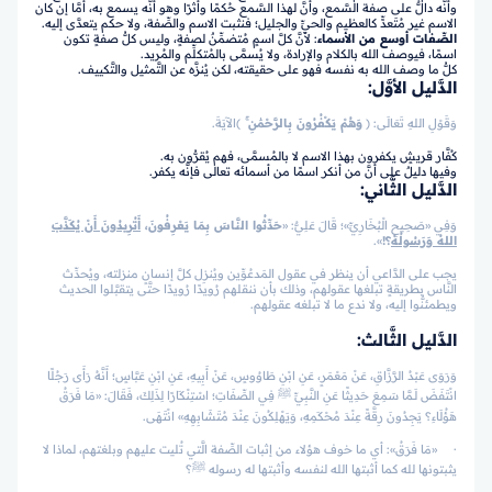
وأنَّه دالٌّ على صفة السَّمع، وأنَّ لهذا السَّمع حُكمًا وأثرًا وهو أنَّه يسمع به، أمَّا إن كان
الاسم غير مُتَعدٍّ كالعظيم والحيِّ والجليل؛ فنثبت الاسم والصِّفة، ولا حكم يتعدَّى إليه.
الصِّفات أوسع من الأسماء
: لأنَّ كلَّ اسمٍ مُتضمِّنٌ لصفةٍ، وليس كلُّ صفةٍ تكون
اسمًا، فيوصف الله بالكلام والإرادة، ولا يُسمَّى بالمُتكلِّم والمُريد.
كلُّ ما وصف الله به نفسه فهو على حقيقته، لكن يُنزَّه عن التَّمثيل والتَّكييف.
الدَّليل الأوَّل:
وَقَوْلِ اللهِ تَعَالَى:
﴿
وَهُمْ يَكْفُرُونَ بِالرَّحْمَٰنِ ۚ
﴾
الآيَةَ.
كُفَّار قريشٍ يكفرون بهذا الاسم لا بالمُسمَّى، فهم يُقرُّون به.
وفيها دليلٌ على أنَّ من أنكر اسمًا من أسمائه تعالى فإنَّه يكفر.
الدَّليل الثَّاني:
وَفِي «صَحِيحِ الْبُخَارِيِّ»؛ قَالَ عَلِيٌّ: «
حَدِّثُوا النَّاسَ بِمَا يَعْرِفُونَ،
أَتُرِيدُونَ أَنْ يُكَذَّبَ
اللهُ وَرَسُولُهُ
؟!
».
يجب على الدَّاعي أن ينظر في عقول المَدعُوِّين ويُنزِل كلَّ إنسانٍ منزلته، ويُحدِّث
النَّاس بطريقةٍ تبلغها عقولهم، وذلك بأن ننقلهم رُويدًا رُويدًا حتَّى يتقبَّلوا الحديث
ويطمئنُّوا إليه، ولا ندع ما لا تبلغه عقولهم.
الدَّليل الثَّالث:
وَرَوَى عَبْدُ الرَّزَّاقِ، عَنْ مَعْمَرٍ، عَنِ ابْنِ طَاوُوسٍ، عَنْ أَبِيهِ، عَنِ ابْنِ عَبَّاسٍ؛ أَنَّهُ رَأَى رَجُلًا
انْتَفَضَ لَـمَّا سَمِعَ حَدِيثًا عَنِ النَّبِيِّ ﷺ فِي الصِّفَاتِ؛ اسْتِنْكَارًا لِذَلِكَ، فَقَالَ: «مَا فَرَقُ
هَؤُلَاءِ؟ يَجِدُونَ رِقَّةً عِنْدَ مُحْكَمِهِ، وَيَهْلِكُونَ عِنْدَ مُتَشَابِهِهِ» انْتَهَى.
· «مَا فَرَقُ»: أي ما خوف هؤلاء من إثبات الصِّفة الَّتي تُليت عليهم وبلغتهم، لماذا لا
يثبتونها لله كما أثبتها الله لنفسه وأثبتها له رسوله ﷺ؟