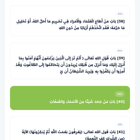
#43
[38] بَابٌ مَنْ أَطَاعَ الْعُلَمَاءَ وَالأُمَرَاءَ فِي تَحْــرِيمِ مَا أَحَلَّ اللهُ، أَوْ تَحْلِيلِ
مَا حَرَّمَهُ؛ فَقَدِ اتَّخَذَهُمْ أَرْبَابًا مِنْ دُونِ اللهِ
#44
[39] بَابُ قَوْلِ اللهِ تَعَالَى ﴿ أَلَمْ تَرَ إِلَى الَّذِينَ يَزْعُمُونَ أَنَّهُمْ آمَنُوا بِمَا
أُنزِلَ إِلَيْكَ وَمَا أُنزِلَ مِن قَبْلِكَ يُرِيدُونَ أَن يَتَحَاكَمُوا إِلَى الطَّاغُوتِ وَقَدْ
أُمِرُوا أَن يَكْفُرُوا بِهِ وَيُرِيدُ الشَّيْطَانُ أَن يُ
#45
[40] بَابُ مَنْ جَحَدَ شَيْئًا مِنَ الأَسْمَاءِ وَالصِّفَاتِ
#46
[41] بَابُ قول الله تعالى: ﴿يَعْرِفُونَ نِعْمَتَ اللَّهِ ثُمَّ يُنكِرُونَهَا﴾ الآيَةَ
(من الشِّرك كفر النِّعمة)