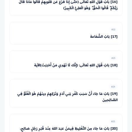
[16] بَابُ قَوْلِ اللهِ تَعَالَى ﴿حَتَّىٰ إِذَا فُزِّعَ عَن قُلُوبِهِمْ قَالُوا مَاذَا قَالَ
رَبُّكُمْ ۖ قَالُوا الْحَقَّ ۖ وَهُوَ الْعَلِيُّ الْكَبِيرُ﴾
#22
[17] بَابُ الشَّفاعة
#23
[18] بَابُ قَوْلِ اللهِ تَعَالَى: ﴿إِنَّكَ لَا تَهْدِي مَنْ أَحْبَبْتَ﴾الآية
#24
[19] بَابُ مَا جَاءَ أَنَّ سَبَبَ كُفْرِ بَنِي آدَمَ وَتَرْكِهِمْ دِينَهُمْ هُوَ الْغُلُوُّ فِي
الصَّالِحِينَ
#25
[20] بَابُ مَا جَاءَ مِنَ التَّغْلِيظِ فِيمَنْ عَبَدَ اللهَ عِنْدَ قَبْرِ رَجُلٍ صَالِحٍ،