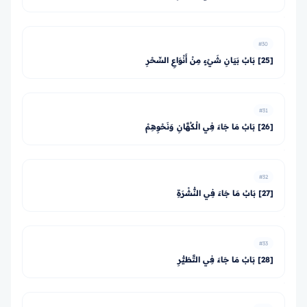
#30
[25] بَابُ بَيَانِ شَيْءٍ مِنْ أَنْوَاعِ السِّحْرِ
#31
[26] بَابُ مَا جَاءَ فِي الْكُهَّانِ وَنَحْوِهِمْ
#32
[27] بَابُ مَا جَاءَ فِي النُّشْرَةِ
#33
[28] بَابُ مَا جَاءَ فِي التَّطَيُّرِ