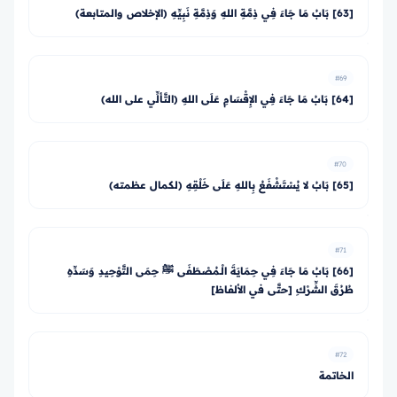
[63] بَابُ مَا جَاءَ فِي ذِمَّةِ اللهِ وَذِمَّةِ نَبِيِّهِ (الإخلاص والمتابعة)
#69
[64] بَابُ مَا جَاءَ فِي الإِقْسَامِ عَلَى اللهِ (التَّألِّي على الله)
#70
[65] بَابُ لا يُسْتَشْفَعُ بِاللهِ عَلَى خَلْقِهِ (لكمال عظمته)
#71
[66] بَابُ مَا جَاءَ فِي حِمَايَةَ الْـمُصْطَفَى ﷺ حِمَى التَّوْحِيدِ وَسَدِّهِ
طُرُقَ الشِّرْكِ [حتَّى في الألفاظ]
#72
الخاتمة