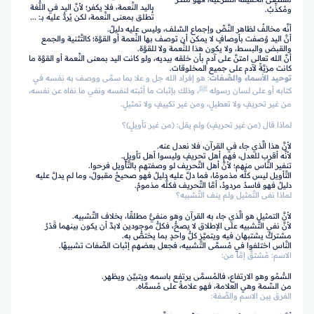
باليد النِّعمة، فلا يكفر؛ لأنَّ اليد في اللُّغة
ومُكذِّبٌ.
تُطلق بمعنى النِّعمة، لكن يُردُّ عليه بـ: ...
أنَّه مخالفٌ لظاهر النَّصِّ وإجماع السَّلف، وليس عليه دليلٌ.
أنَّ اليد وُصفت بأوصافٍ لا يمكن أن توصف بها النِّعمة أو القوَّة؛ كالتَّثنية والجمع
والقبض والبسط، ولا يكون هذا للنِّعمة ولا للقوَّة.
أنَّ الله تعالى امتنَّ على آدم بأن خلقه بيديه، ولو كانت اليد بمعنى النِّعمة أو القوَّة ما
كانت مزيَّةً لآدم على جميع المخلوقات.
توحيد الأسماء والصِّفات
: هو إفراد الله جل و علا بما سمَّى ووصف به نفسه في
كتابه أو على لسان رسوله ﷺ، وذلك بإثبات ما أثبته لنفسه ونفي ما نفاه عن نفسه،
من غير تحريفٍ ولا تعطيلٍ، ومن غير تكييفٍ ولا تمثيلٍ.
لماذا قال (من غير تحريفٍ) ولم يقل: (من غير تأويلٍ)؟
لأنَّ هذا الَّذي جاء في القرآن، فلا نعدل عنه.
لأنَّه أقرب للعدل، فهم أهل تحريفٍ وليسوا أهل تأويلٍ.
تنفير النَّاس منهم؛ لأنَّ أهل التَّحريف لو وصفتهم بالتَّأويل فرحوا.
التَّأويل ليس كلُّه مذمومًا، فما دلَّ عليه دليلٌ فهو صحيحٌ مقبولٌ، وما لم يدلَّ عليه
دليلٌ فهو فاسدٌ مردودٌ، أمَّا التَّحريف فكلُّه مذمومٌ.
لماذا نفى التَّمثيل ولم ينف التَّشبيه؟
لأنَّ التمثيل هو الَّذي جاء به القرآن وهو منفيٌّ مطلقًا، بخلاف التَّشبيه.
لأنَّ نفي التَّشبيه على الإطلاق لا يصحُّ، فكلُّ موجودين لابدَّ أن يكون بينهما قَدْرٌ
مشتركٌ يشتبهان فيه ويتميَّز كلُّ واحدٍ بما يختصُّ به.
النَّاس اختلفوا في مُسمَّى التَّشبيه، فجعل بعضهم إثبات الصِّفات تشبيهًا.
الاسم: مُشتقٌّ إمَّا من:
السُّمُو وهو الارتفاع، فالمُسمَّى يرتفع باسمه ويتبيَّن ويظهر.
من السِّمة وهي العلامة، فهو علامةٌ على مُسمَّاه.
الفرق بين الاسم والصِّفة: