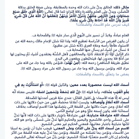
مثال ذلك
: الخالق يدلُّ على ذات الله وحده بالمطابقة، وعلى صفة الخلق بدلالة
التَّضمُّن، ويدلُّ على العلم والقدرة دلالة التزامٍ؛ كما قال تعالى:
﴿
اللَّهُ الَّذِي خَلَقَ سَبْعَ
سَمَاوَاتٍ وَمِنَ الْأَرْضِ مِثْلَهُنَّ يَتَنَزَّلُ الْأَمْرُ بَيْنَهُنَّ لِتَعْلَمُوا أَنَّ اللَّهَ عَلَىٰ كُلِّ شَيْءٍ
قَدِيرٌ وَأَنَّ اللَّهَ قَدْ أَحَاطَ بِكُلِّ شَيْءٍ عِلْمًا
﴾.
كيف ندرس علم الأسماء والصِّفات؟
العلم عبادةٌ، ولابدَّ أن نسير على النَّهج الَّذي سار عليه ﷺ والصَّحابة ﭫ.
أن يكون الغرض من الدِّراسة تعظيم الله؛ ولذا لمَّا سُئل الإمام مالكٌ رحمه الله عن
الاستواء طأطأ رأسه وعلاه العرق (لأنَّه سُئل عن عظيمٍ).
لا نسأل عن أشياء لم يسأل عنها الصَّحابة ﭫ.
ذكر الدَّليل أوَّلًا ثمَّ الاعتقاد ثانيًا، والمخالفون لأهل السُّنَّة يعتقدون أشياء ثمَّ يبحثون لها
عن أدلَّةٍ فلا يجدون لها، فيتخبَّطون ويقعون في البدع.
نطبِّق طريقة الشَّافعيِّ رحمه الله: (
آمِنْ تَهْتَدِ
)، فتؤمن بالله وما جاء عن الله على
مراد الله، وتؤمن برسول الله وما جاء عن رسول الله على مراد رسول الله ﷺ.
بعض ما يتعلَّق بالأسماء والصِّفات:
أسماء الله
ليست محصورة بعدد معين
: والدَّليل قوله ﷺ: «
أَوِ اسْتَأْثَرْتَ بِهِ فِي
عِلْمِ الْغَيْبِ عِنْدَكَ
»، وأما قوله ﷺ «
إِنَّ للهِ تِسْعَةً وَتِسْعِينَ اسْمًا
» فليس معناه أنَّه
ليس له إلَّا هذه الأسماء؛ بل كقول القائل: عندي مئة فرسٍ أعددتها للصَّدقة.
أسماء الله
أعلامٌ وأوصافٌ
: وليست أعلامًا محضةً، فهي من حيث دلالتها على ذات
الله أعلامٌ، ومن حيث دلالتها على الصِّفة التي يتضمَّنها هذا الاسم أوصافٌ، بخلاف
أسمائنا؛ فقد يكون اسمه عليًّا وهو من أوضع النَّاس.
أسماء الله مترادفةٌ متباينةٌ
: فهي مترادفةٌ باعتبار دلالتها على ذات الله؛ لأنَّها تدلُّ
على مُسمًّى واحدٍ، فالسَّميع والبصير والحكيم كلُّها تدلُّ على مُسمًّى واحدٍ هو الله،
لكنَّها متباينةٌ باعتبار معانيها، فمعنى الحكيم غير معنى السَّميع.
الاسم من أسماء الله يدلُّ على الذَّات وعلى المعنى:
فيجب علينا أن نؤمن به اسمًا
من الأسماء، ونؤمن بما تضمَّنه من الصِّفة، ونؤمن بما تدلُّ عليه هذه الصِّفة من الأثر
والحكم إن كان الاسم متعدِّيًا؛ فمثلًا: السَّميع: نؤمن بأنَّ من أسمائه تعالى السَّميع،