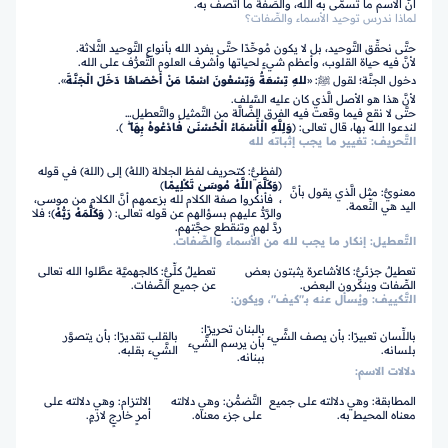
أنَّ الاسم ما تسمَّى به الله، والصِّفة ما اتَّصف به.
لماذا ندرس توحيد الأسماء والصِّفات؟
حتَّى نحقِّق التَّوحيد، بل لا يكون مُوحِّدًا حتَّى يفرد الله بأنواع التَّوحيد الثَّلاثة.
لأنَّ فيه حياة القلوب، وأعظم شيءٍ لحياتها وأشرف العلوم التَّعرُّف على الله.
دخول الجنَّة؛ لقول ﷺ: «
للهِ تِسْعَةٌ وَتِسْعُونَ اسْمًا مَنْ أَحْصَاهَا دَخَلَ الْجَنَّةَ
».
لأنَّ هذا هو الأصل الَّذي كان عليه السَّلف.
حتَّى لا نقع فيما وقعت فيه الفرق الضَّالَّة من التَّمثيل والتَّعطيل…
لندعوا الله بها، قال تعالى:
﴿
وَلِلَّهِ الْأَسْمَاءُ الْحُسْنَىٰ فَادْعُوهُ بِهَا ۖ
﴾.
التَّحريف: تغيير ما يجب إثباته لله
(لفظيٌّ: كتحريف لفظ الجلالة (اللهُ) إلى (اللهَ) في قوله
(
وَكَلَّمَ اللَّهُ مُوسَىٰ تَكْلِيمًا
﴾
معنويٌّ: مثل الَّذي يقول بأنَّ
، فأنكروا صفة الكلام لله بزعمهم أنَّ الكلام من موسى،
اليد هي النِّعمة.
والرَّدُّ عليهم بسؤالهم عن قوله تعالى: ﴿
وَكَلَّمَهُ رَبُّهُ
﴾؛ فلا
ردَّ لهم وتنقطع حجَّتهم.
التَّعطيل: إنكار ما يجب لله من الأسماء والصِّفات.
تعطيلٌ جزئيٌّ: كالأشاعرة يثبتون بعض
تعطيلٌ كلِّيٌّ: كالجهميَّة عطَّلوا الله تعالى
الصِّفات وينكرون البعض.
عن جميع الصِّفات.
التَّكييف: ويُسأل عنه بـ"كيف"، ويكون:
بالبنان تحريرًا:
باللِّسان تعبيرًا: بأن يصف الشَّيء
بالقلب تقديرًا: بأن يتصوَّر
بأن يرسم الشَّيء
بلسانه.
الشَّيء بقلبه.
ببنانه.
دلالات الاسم:
المطابقة: وهي دلالته على جميع
التَّضمُّن: وهي دلالته
الالتزام: وهي دلالته على
معناه المحيط به.
على جزء معناه.
أمرٍ خارجٍ لازمٍ.