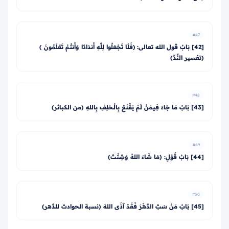
#47
[42] بَابُ قول الله تعالى: ﴿فَلَا تَجْعَلُوا لِلَّهِ أَندَادًا وَأَنتُمْ تَعْلَمُونَ ﴾
(تفسير النِّدِّ)
#48
[43] بَابُ مَا جَاءَ فِيمَنْ لَمْ يَقْنَعْ بِالْـحَلِفِ بِاللهِ (من الكبائر)
#49
[44] بَابُ قَوْلِ: (مَا شَاءَ اللهُ وَشِئْتَ)
#50
[45] بَابُ مَنْ سَبَّ الدَّهْرَ فَقَدْ آذَى اللهَ (نسبة الحوادث للدَّهر)