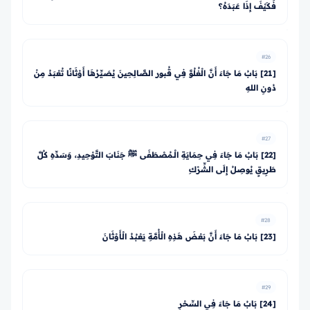
فَكَيْفَ إِذَا عَبَدَهُ؟
#26
[21] بَابُ مَا جَاءَ أَنَّ الْغُلُوَّ فِي قُبور الصَّالِحِينَ يُصَيِّرُهَا أَوْثَانًا تُعْبَدُ مِنْ
دُونِ اللهِ
#27
[22] بَابُ مَا جَاءَ فِي حِمَايَةِ الْـمُصْطَفَى ﷺ جَنَابَ التَّوْحِيدِ، وَسَدِّهِ كُلَّ
طَرِيقٍ يُوصِلُ إِلَى الشِّرْكِ
#28
[23] بَابُ مَا جَاءَ أَنَّ بَعْضَ هَذِهِ الْأُمَّةِ يَعْبُدُ الْأَوْثَانَ
#29
[24] بَابُ مَا جَاءَ فِي السِّحْرِ