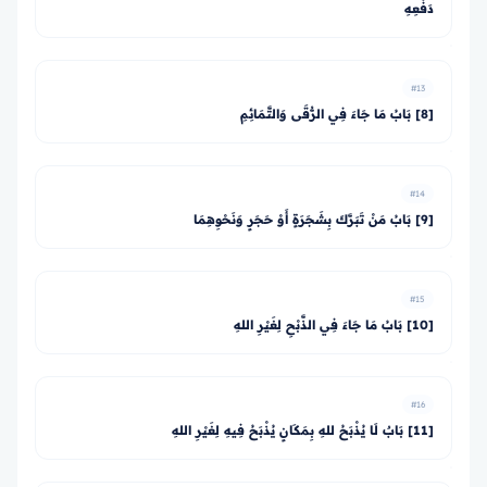
دَفْعِهِ
#13
[8] بَابُ مَا جَاءَ فِي الرُّقَى وَالتَّمَائِمِ
#14
[9] بَابُ مَنْ تَبَرَّكَ بِشَجَرَةٍ أَوْ حَجَرٍ وَنَحْوِهِمَا
#15
[10] بَابُ مَا جَاءَ فِي الذَّبْحِ لِغَيْرِ اللهِ
#16
[11] بَابٌ لَا يُذْبَحُ للهِ بِمَكَانٍ يُذْبَحُ فِيهِ لِغَيْرِ اللهِ