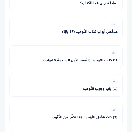
لماذا ندرس هذا الكتاب؟
#4
ملخَّص أبواب كتاب التَّوحيد (67 بابًا)
#5
01 كتاب التوحيد (القسم الأول المقدمة 5 ابواب)
#6
[1] باب وجوب التَّوحيد
#7
[2] بَابُ فَضْلِ التَّوْحِيدِ وَمَا يُكَفِّرُ مِنَ الذُّنُوبِ