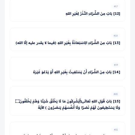
#17
[12] بَابٌ مِنَ الشِّرْكِ النَّذْرُ لِغَيْرِ اللهِ
#18
[13] بَابٌ مِنَ الشِّرْكِ الِاسْتِعَاذَةُ بِغَيْرِ اللهِ (فيما لا يقدر عليه إلّا الله)
#19
[14] بَابٌ مِنَ الشِّرْكِ أَنْ يَسْتَغِيثَ بِغَيْرِ اللهِ أَوْ يَدْعُوَ غَيْرَهُ
#20
[15] بَابُ قَوْلِ اللهِ تَعَالَى﴿أَيُشْرِكُونَ مَا لَا يَخْلُقُ شَيْئًا وَهُمْ يُخْلَقُونَ۝
وَلَا يَسْتَطِيعُونَ لَهُمْ نَصْرًا وَلَا أَنفُسَهُمْ يَنصُرُونَ ﴾ الآيَةَ
#21