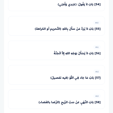
[54] بَابٌ لاَ يَقُولُ: (عَبْدِي وَأَمَتِي)
#60
[55] بَابٌ لاَ يُرَدُّ مَنْ سَأَلَ بِاللهِ (التَّحريم أو الكراهة)
#61
[56] بَابٌ لاَ يُسْأَلُ بَوَجْهِ اللهِ إِلاَّ الْـجَنَّةُ
#62
[57] بَابُ مَا جَاءَ فِي اللَّوْ (فيه تفصيلٌ)
#63
[58] بَابُ النَّهْيِ عَنْ سَبِّ الرِّيحِ (الرِّضا بالقضاء)