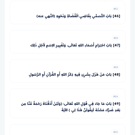
#51
[46] بَابُ التَّسَمِّي بِقَاضِي الْقُضَاةِ وَنَحْوِهِ (النَّهي عنه)
#52
[47] بَابُ احْتِرَامِ أَسْمَاءِ اللهِ تَعَالَى، وَتَغْيِيرِ الاِسْمِ لأَجْلِ ذَلِكَ
#53
[48] بَابُ مَنْ هَزَلَ بِشَيْءٍ فِيهِ ذِكْرُ اللهِ أَوِ القُرْآنِ أَوِ الرَّسُولِ
#54
[49] بَابُ مَا جَاءَ فِي قَوْلِ اللهِ تَعَالَى: ﴿وَلَئِنْ أَذَقْنَاهُ رَحْمَةً مِّنَّا مِن
بَعْدِ ضَرَّاءَ مَسَّتْهُ لَيَقُولَنَّ هَٰذَا لِي ﴾ الآيَةَ
#55