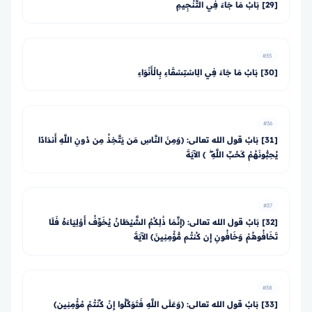
[29] بَابُ مَا جَاءَ فِي التَّنْجِيمِ
#35
[30] بَابُ مَا جَاءَ فِي الِاسْتِسْقَاءِ بِالْأَنْوَاءِ
#36
[31] بَابُ قول الله تعالى: ﴿وَمِنَ النَّاسِ مَن يَتَّخِذُ مِن دُونِ اللَّهِ أَندَادًا
يُحِبُّونَهُمْ كَحُبِّ اللَّهِ ۖ ﴾ الآيَةَ
#37
[32] بَابُ قول الله تعالى: ﴿إِنَّمَا ذَٰلِكُمُ الشَّيْطَانُ يُخَوِّفُ أَوْلِيَاءَهُ فَلَا
تَخَافُوهُمْ وَخَافُونِ إِن كُنتُم مُّؤْمِنِينَ﴾ الآيَةَ
#38
[33] بَابُ قول الله تعالى: ﴿وَعَلَى اللَّهِ فَتَوَكَّلُوا إِنْ كُنْتُمْ مُؤْمِنِين﴾