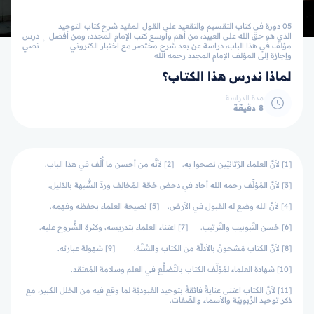
05 دورة في كتاب التقسيم والتقعيد على القول المفيد شرح كتاب التوحيد
الذي هو حق الله على العبيد، من أهم وأوسع كتب الإمام المجدد، ومن أفضل
درس
مؤلف في هذا الباب، دراسة عن بعد شرح مختصر مع اختبار الكتروني
نصي
وإجازة إلى المؤلف الإمام المجدد رحمه الله
لماذا ندرس هذا الكتاب؟
مدة الدراسة
8 دقيقة
[1] لأنَّ العلماء الرَّبَّانيِّين نصحوا به. [2] لأنَّه من أحسن ما أُلِّف في هذا الباب.
[3] لأنَّ المُؤلِّف رحمه الله أجاد في دحض حُجَّة المُخالِف وردِّ الشُّبهة بالدَّليل.
[4] لأنَّ الله وضع له القبول في الأرض. [5] نصيحة العلماء بحفظه وفهمه.
[6] حُسن التَّبوبيب والتَّرتيب. [7] اعتناء العلماء بتدريسه، وكثرة الشُّروح عليه.
[8] لأنَّ الكتاب مَشحونٌ بالأدلَّة من الكتاب والسُّنَّة. [9] سُهولة عبارته.
[10] شهادة العلماء لمُؤلِّف الكتاب بالتَّضلُّع في العلم وسلامة المُعتَقد.
[11] لأنَّ الكتاب اعتنى عنايةً فائقةً بتوحيد العُبوديَّة لما وقع فيه من الخلل الكبير، مع
ذكر توحيد الرُّبوبيَّة والأسماء والصِّفات.