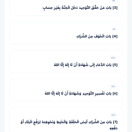
#8
[3] بَابٌ مَنْ حَقَّقَ التَّوْحِيدَ دَخَلَ الْجَنَّةَ بِغَيْرِ حِسَابٍ
#9
[4] بَابُ الْخَوْفِ مِنَ الشِّرْكِ
#10
[5] بَابُ الدُّعَاءِ إِلَى شَهَادَةِ أَنْ لَا إِلَهَ إِلَّا اللهُ
#11
[6] بَابُ تَفْسِيرِ التَّوْحِيدِ وَشَهَادَةِ أَنْ لَا إِلَهَ إِلَّا اللهُ
#12
[7] بَابٌ مِنَ الشِّرْكِ لُبْسُ الْحَلْقَةِ وَالْخَيْطِ وَنَحْوِهِمَا لِرَفْعِ الْبَلَاءِ أَوْ
دَفْعِهِ