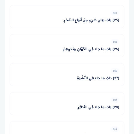
#30
[25] بَابُ بَيَانِ شَيْءٍ مِنْ أَنْوَاعِ السِّحْرِ
#31
[26] بَابُ مَا جَاءَ فِي الْكُهَّانِ وَنَحْوِهِمْ
#32
[27] بَابُ مَا جَاءَ فِي النُّشْرَةِ
#33
[28] بَابُ مَا جَاءَ فِي التَّطَيُّرِ
#34