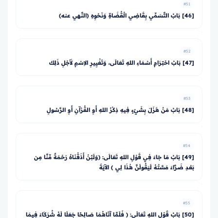
#51
[46] بَابُ التَّسَمِّي بِقَاضِي الْقُضَاةِ وَنَحْوِهِ (النَّهي عنه)
#52
[47] بَابُ احْتِرَامِ أَسْمَاءِ اللهِ تَعَالَى، وَتَغْيِيرِ الاِسْمِ لأَجْلِ ذَلِكَ
#53
[48] بَابُ مَنْ هَزَلَ بِشَيْءٍ فِيهِ ذِكْرُ اللهِ أَوِ القُرْآنِ أَوِ الرَّسُولِ
#54
[49] بَابُ مَا جَاءَ فِي قَوْلِ اللهِ تَعَالَى: ﴿وَلَئِنْ أَذَقْنَاهُ رَحْمَةً مِّنَّا مِن
بَعْدِ ضَرَّاءَ مَسَّتْهُ لَيَقُولَنَّ هَٰذَا لِي ﴾ الآيَةَ
#55
[50] بَابُ قَوْلِ اللهِ تَعَالَى: ﴿ فَلَمَّا آتَاهُمَا صَالِحًا جَعَلَا لَهُ شُرَكَاءَ فِيمَا