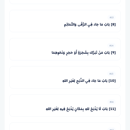
#13
[8] بَابُ مَا جَاءَ فِي الرُّقَى وَالتَّمَائِمِ
#14
[9] بَابُ مَنْ تَبَرَّكَ بِشَجَرَةٍ أَوْ حَجَرٍ وَنَحْوِهِمَا
#15
[10] بَابُ مَا جَاءَ فِي الذَّبْحِ لِغَيْرِ اللهِ
#16
[11] بَابٌ لَا يُذْبَحُ للهِ بِمَكَانٍ يُذْبَحُ فِيهِ لِغَيْرِ اللهِ