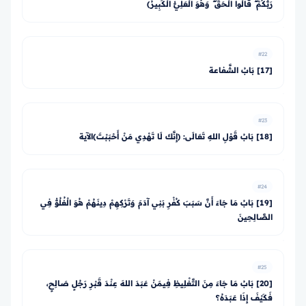
رَبُّكُمْ ۖ قَالُوا الْحَقَّ ۖ وَهُوَ الْعَلِيُّ الْكَبِيرُ﴾
#22
[17] بَابُ الشَّفاعة
#23
[18] بَابُ قَوْلِ اللهِ تَعَالَى: ﴿إِنَّكَ لَا تَهْدِي مَنْ أَحْبَبْتَ﴾الآية
#24
[19] بَابُ مَا جَاءَ أَنَّ سَبَبَ كُفْرِ بَنِي آدَمَ وَتَرْكِهِمْ دِينَهُمْ هُوَ الْغُلُوُّ فِي
الصَّالِحِينَ
#25
[20] بَابُ مَا جَاءَ مِنَ التَّغْلِيظِ فِيمَنْ عَبَدَ اللهَ عِنْدَ قَبْرِ رَجُلٍ صَالِحٍ،
فَكَيْفَ إِذَا عَبَدَهُ؟