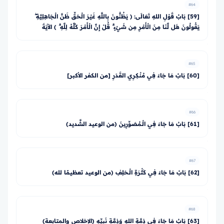
#64
[59] بَابُ قَوْلِ اللهِ تَعَالَى: ﴿ يَظُنُّونَ بِاللَّهِ غَيْرَ الْحَقِّ ظَنَّ الْجَاهِلِيَّةِ ۖ
يَقُولُونَ هَل لَّنَا مِنَ الْأَمْرِ مِن شَيْءٍ ۗ قُلْ إِنَّ الْأَمْرَ كُلَّهُ لِلَّهِ ۗ ﴾ الآيَةَ
#65
[60] بَابُ مَا جَاءَ فِي مُنْكِرِي القَدَرِ [من الكفر الأكبر]
#66
[61] بَابُ مَا جَاءَ فِي الْـمُصَوِّرِينَ (من الوعيد الشَّديد)
#67
[62] بَابُ مَا جَاءَ فِي كَثْرَةِ الْـحَلِفِ (من الوعيد تعظيمًا لله)
#68
[63] بَابُ مَا جَاءَ فِي ذِمَّةِ اللهِ وَذِمَّةِ نَبِيِّهِ (الإخلاص والمتابعة)