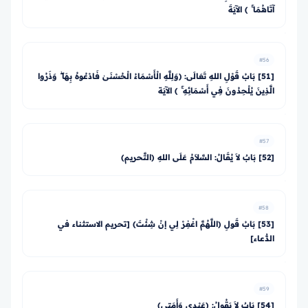
آتَاهُمَا ۚ ﴾ الآيَةَ
#56
[51] بَابُ قَوْلِ اللهِ تَعَالَى: ﴿وَلِلَّهِ الْأَسْمَاءُ الْحُسْنَىٰ فَادْعُوهُ بِهَا ۖ وَذَرُوا
الَّذِينَ يُلْحِدُونَ فِي أَسْمَائِهِ ۚ ﴾ الآيَة
#57
[52] بَابٌ لاَ يُقَالُ: السَّلاَمُ عَلَى اللهِ (التَّحريم)
#58
[53] بَابُ قَولِ (اللَّهُمَّ اغْفِرْ لِي إنْ شِئْتَ) [تحريم الاستثناء في
الدُّعاء]
#59
[54] بَابٌ لاَ يَقُولُ: (عَبْدِي وَأَمَتِي)