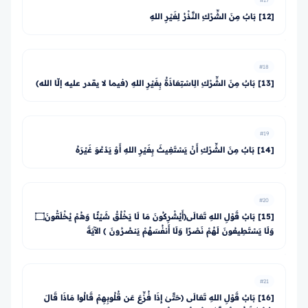
#17
[12] بَابٌ مِنَ الشِّرْكِ النَّذْرُ لِغَيْرِ اللهِ
#18
[13] بَابٌ مِنَ الشِّرْكِ الِاسْتِعَاذَةُ بِغَيْرِ اللهِ (فيما لا يقدر عليه إلّا الله)
#19
[14] بَابٌ مِنَ الشِّرْكِ أَنْ يَسْتَغِيثَ بِغَيْرِ اللهِ أَوْ يَدْعُوَ غَيْرَهُ
#20
[15] بَابُ قَوْلِ اللهِ تَعَالَى﴿أَيُشْرِكُونَ مَا لَا يَخْلُقُ شَيْئًا وَهُمْ يُخْلَقُونَ۝
وَلَا يَسْتَطِيعُونَ لَهُمْ نَصْرًا وَلَا أَنفُسَهُمْ يَنصُرُونَ ﴾ الآيَةَ
#21
[16] بَابُ قَوْلِ اللهِ تَعَالَى ﴿حَتَّىٰ إِذَا فُزِّعَ عَن قُلُوبِهِمْ قَالُوا مَاذَا قَالَ