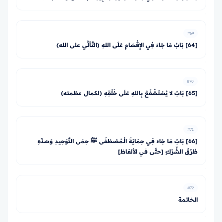
#69
[64] بَابُ مَا جَاءَ فِي الإِقْسَامِ عَلَى اللهِ (التَّألِّي على الله)
#70
[65] بَابُ لا يُسْتَشْفَعُ بِاللهِ عَلَى خَلْقِهِ (لكمال عظمته)
#71
[66] بَابُ مَا جَاءَ فِي حِمَايَةَ الْـمُصْطَفَى ﷺ حِمَى التَّوْحِيدِ وَسَدِّهِ
طُرُقَ الشِّرْكِ [حتَّى في الألفاظ]
#72
الخاتمة