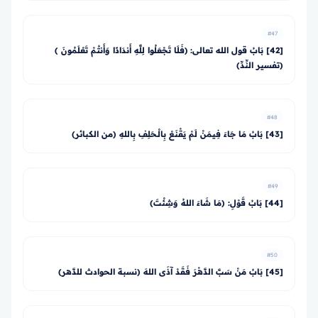
#47
[42] بَابُ قول الله تعالى: ﴿فَلَا تَجْعَلُوا لِلَّهِ أَندَادًا وَأَنتُمْ تَعْلَمُونَ ﴾
(تفسير النِّدِّ)
#48
[43] بَابُ مَا جَاءَ فِيمَنْ لَمْ يَقْنَعْ بِالْـحَلِفِ بِاللهِ (من الكبائر)
#49
[44] بَابُ قَوْلِ: (مَا شَاءَ اللهُ وَشِئْتَ)
#50
[45] بَابُ مَنْ سَبَّ الدَّهْرَ فَقَدْ آذَى اللهَ (نسبة الحوادث للدَّهر)