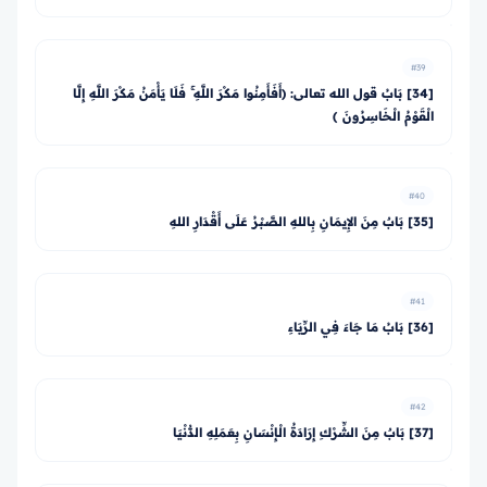
#39
[34] بَابُ قول الله تعالى: ﴿أَفَأَمِنُوا مَكْرَ اللَّهِ ۚ فَلَا يَأْمَنُ مَكْرَ اللَّهِ إِلَّا
الْقَوْمُ الْخَاسِرُونَ ﴾
#40
[35] بَابٌ مِنَ الإِيمَانِ بِاللهِ الصَّبْرُ عَلَى أَقْدَارِ اللهِ
#41
[36] بَابُ مَا جَاءَ فِي الرِّيَاءِ
#42
[37] بَابٌ مِنَ الشِّرْكِ إِرَادَةُ الْإِنْسَانِ بِعَمَلِهِ الدُّنْيَا