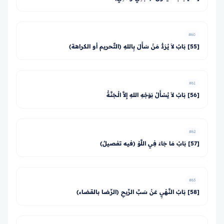
#60
[55] بَابٌ لاَ يُرَدُّ مَنْ سَأَلَ بِاللهِ (التَّحريم أو الكراهة)
#61
[56] بَابٌ لاَ يُسْأَلُ بَوَجْهِ اللهِ إِلاَّ الْـجَنَّةُ
#62
[57] بَابُ مَا جَاءَ فِي اللَّوْ (فيه تفصيلٌ)
#63
[58] بَابُ النَّهْيِ عَنْ سَبِّ الرِّيحِ (الرِّضا بالقضاء)