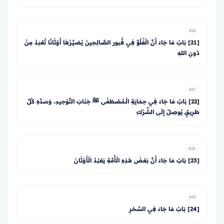
#26
[21] بَابُ مَا جَاءَ أَنَّ الْغُلُوَّ فِي قُبور الصَّالِحِينَ يُصَيِّرُهَا أَوْثَانًا تُعْبَدُ مِنْ
دُونِ اللهِ
#27
[22] بَابُ مَا جَاءَ فِي حِمَايَةِ الْـمُصْطَفَى ﷺ جَنَابَ التَّوْحِيدِ، وَسَدِّهِ كُلَّ
طَرِيقٍ يُوصِلُ إِلَى الشِّرْكِ
#28
[23] بَابُ مَا جَاءَ أَنَّ بَعْضَ هَذِهِ الْأُمَّةِ يَعْبُدُ الْأَوْثَانَ
#29
[24] بَابُ مَا جَاءَ فِي السِّحْرِ