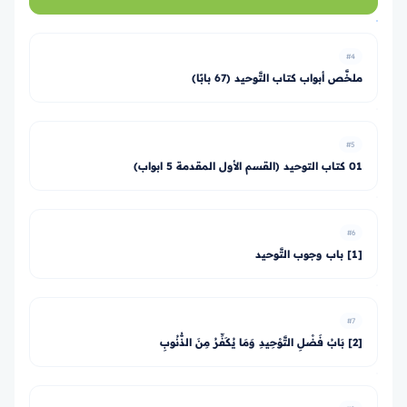
#4
ملخَّص أبواب كتاب التَّوحيد (67 بابًا)
#5
01 كتاب التوحيد (القسم الأول المقدمة 5 ابواب)
#6
[1] باب وجوب التَّوحيد
#7
[2] بَابُ فَضْلِ التَّوْحِيدِ وَمَا يُكَفِّرُ مِنَ الذُّنُوبِ