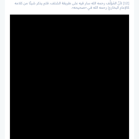
[12] لأنَّ المُؤلِّف رحمه الله سار فيه على طريقة السَّلف، فلم يذكر شيئًا من كلامه
كالإمام البخاريِّ رحمه الله في «صحيحه».