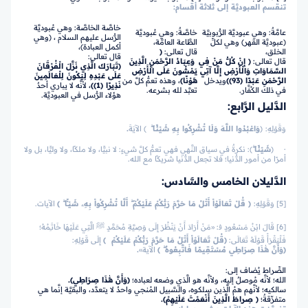
تنقسم العبوديَّة إلى ثلاثة أقسام:
خاصَّة الخاصَّة: وهي عُبوديَّة
عامَّةٌ: وهي عبوديَّة الرُّبوبيَّة
خاصَّةٌ: وهي عُبوديَّة
الرُّسل عليهم السلام ، (وهي
(عبوديَّة القهر) وهي لكلِّ
الطَّاعة العامَّة،
أكمل العبادة)،
الخلق،
قال تعالى:
﴿
قال تعالى:
قال تعالى:
﴿
إِنْ كُلُّ مَنْ فِي
وَعِبَادُ الرَّحْمَنِ الَّذِينَ
﴿
تَبَارَكَ الَّذِي نَزَّلَ الْفُرْقَانَ
السَّمَاوَاتِ وَالْأَرْضِ إِلَّا آتِي
يَمْشُونَ عَلَى الْأَرْضِ
عَلَى عَبْدِهِ لِيَكُونَ لِلْعَالَمِينَ
الرَّحْمَنِ عَبْدًا (93)
)
ويدخل
هَوْنًا﴾
، وهذه تعمُّ كلَّ من
نَذِيرًا (1)
﴾
، لأنَّه لا يباري أحدٌ
في ذلك الكُفَّار.
تعبَّد لله بشرعه.
هؤلاء الرُّسل في العبوديَّة.
الدَّليل الرَّابع:
وَقَوْلِهِ:
﴿
وَاعْبُدُوا اللَّهَ وَلَا تُشْرِكُوا بِهِ شَيْئًا ۖ
﴾
الآيَةَ
.
· ﴿
شَيْئًا ۖ
﴾: نكرةٌ في سياق النَّهي فهي تعمُّ كلَّ شيءٍ: لا نبيًّا، ولا ملكًا، ولا وليًّا، بل ولا
أمرًا من أمور الدُّنيا؛ فلا تجعل الدُّنيا شريكًا مع الله.
الدَّليلان الخامس والسَّادس:
[5] وَقَوْلِهِ:
﴿ قُلْ تَعَالَوْاْ أَتْلُ مَا حَرَّمَ رَبُّكُمْ عَلَيْكُمْ ۖ أَلَّا تُشْرِكُواْ بِهِۦ شَيْـًٔا ۖ ﴾
الآيات.
[6] قَالَ ابْنُ مَسْعُودٍ ﭬ: «مَنْ أَرَادَ أَنْ يَنْظُرَ إِلَى وَصِيَّةِ مُحَمَّدٍ ﷺ الَّتِي عَلَيْهَا خَاتَـِمُهُ؛
فَلْيَقْرَأْ قَوْلَهُ تَعَالَى:
﴿قُلْ تَعَالَوْاْ أَتْلُ مَا حَرَّمَ رَبُّكُمْ عَلَيْكُمْ ﴾
إِلَى قَوْلِهِ:
﴿وَأَنَّ هَٰذَا صِرَاطِي مُسْتَقِيمًا فَاتَّبِعُوهُ ۖ ﴾
الآية»
.
الصِّراط يُضاف إلى:
الله؛ لأنَّه مُوصلٌ إليه، ولأنَّه هو الَّذي وضعه لعباده؛
﴿وَأَنَّ هَٰذَا صِرَاطِي﴾.
سالكيه؛ لأنَّهم همُ الَّذين سلكوه، والسَّبيل المُنجي واحدٌ لا يتعدَّد، والبقيَّة إنَّما هي
متفرِّقةٌ؛
﴿ صِراطَ الَّذِينَ أَنْعَمْتَ عَلَيْهِمْ﴾.