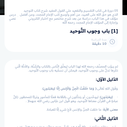
05 دورة في كتاب التقسيم والتقعيد على القول المفيد شرح كتاب التوحيد
الذي هو حق الله على العبيد، من أهم وأوسع كتب الإمام المجدد، ومن أفضل
درس
مؤلف في هذا الباب، دراسة عن بعد شرح مختصر مع اختبار الكتروني
نصي
وإجازة إلى المؤلف الإمام المجدد رحمه الله
[1] باب وجوب التَّوحيد
مدة الدراسة
10 دقيقة
لم يبوِّب المصنِّف رحمه الله لهذا الباب ليعلِّق النَّاس بالكتاب والسُّنَّة، والأدلَّة الَّتي
ذكرها تدلُّ على وجوب التَّوحيد، فيمكن أن نسمِّيه باب وجوب التَّوحيد.
الدَّليل الأوَّل:
وَقَوْلِ اللهِ تَعَالَى:
﴿ وَمَا خَلَقْتُ الْجِنَّ وَالْإِنسَ إِلَّا لِيَعْبُدُونِ﴾
.
·
لِيَعْبُدُونِ﴾
: ليوحِّدون، أو يتذلَّلون لي بالطَّاعة فعلًا للمأمور وتركًا للمحظور. (كلُّ
عبادةٍ في القرآن معناها التَّوحيد، وهو قول ابن عبَّاسٍ رضي الله عنهما
﴿
.
معنى الآية
: ما خلقت الجنَّ والإنس لأيِّ شيءٍ إلَّا للعبادة.
الدَّليل الثَّاني: