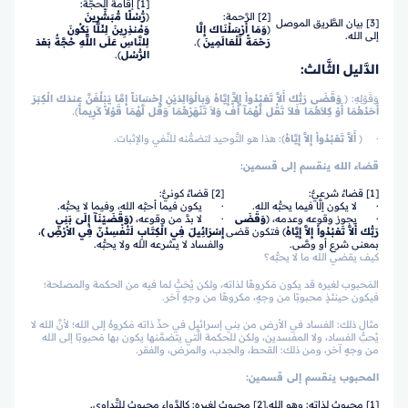
[1] إقامة الحجَّة:
[2] الرَّحمة:
﴿
رُّسُلًا مُّبَشِّرِينَ
[3] بيان الطَّريق الموصل
﴿
وَمَا أَرْسَلْنَاكَ إِلَّا
وَمُنذِرِينَ لِئَلَّا يَكُونَ
إلى الله.
رَحْمَةً لِّلْعَالَمِينَ
﴾.
لِلنَّاسِ عَلَى اللَّهِ حُجَّةٌ بَعْدَ
الرُّسُل
﴾.
الدَّليل الثَّالث:
وَقَوْلِهِ:
﴿
وَقَضَى رَبُّكَ أَلاَّ تَعْبُدُواْ إِلاَّ إِيَّاهُ وَبِالْوَالِدَيْنِ إِحْسَاناً إِمَّا يَبْلُغَنَّ عِندَكَ الْكِبَرَ
أَحَدُهُمَا أَوْ كِلاَهُمَا فَلاَ تَقُل لَّهُمَآ أُفٍّ وَلاَ تَنْهَرْهُمَا وَقُل لَّهُمَا قَوْلاً كَرِيماً
﴾.
· ﴿
أَلاَّ تَعْبُدُواْ إِلاَّ إِيَّاهُ
﴾: هذا هو التَّوحيد لتضمُّنه للنَّفي والإثبات.
قضاء الله ينقسم إلى قسمين:
[1] قضاءٌ شرعيٌّ:
[2] قضاءٌ كونيٌّ:
· لا يكون إلَّا فيما يحبُّه الله.
· يكون فيما أحبَّه الله، وفيما لا يحبُّه.
· يجوز وقوعه وعدمه،
﴿
وَقَضَى
· لا بدَّ من وقوعه،
﴿
وَقَضَيْنَآ إِلَىَ بَنِي
رَبُّكَ أَلاَّ تَعْبُدُواْ إِلاَّ إِيَّاهُ
﴾
فتكون قضى
إِسْرَائِيلَ فِي الْكِتَابِ لَتُفْسِدُنّ فِي الأرْضِ
﴾
،
بمعنى شرع أو وصَّى.
والفساد لا يشرعه الله ولا يحبُّه.
كيف يقضي الله ما لا يحبُّه؟
المَحبوب لغيره قد يكون مَكروهًا لذاته، ولكن يُحَبُّ لما فيه من الحكمة والمصلحة؛
فيكون حينئذٍ محبوبًا من وجهٍ، مكروهًا من وجهٍ آخر.
مثال ذلك: الفساد في الأرض من بني إسرائيل في حدِّ ذاته مَكروهٌ إلى الله؛ لأنَّ الله لا
يُحبُّ الفساد، ولا المفسدين، ولكن للحكمة الَّتي يتضمَّنها يكون بها مَحبوبًا إلى الله
من وجهٍ آخر، ومن ذلك: القحط، والجدب، والمرض، والفقر.
المحبوب ينقسم إلى قسمين:
[1] محبوبٌ لذاته: وهو الله.
[2] محبوبٌ لغيره: كالدَّواء محبوبٌ للتَّداوي.