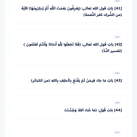
#46
[41] بَابُ قول الله تعالى: ﴿يَعْرِفُونَ نِعْمَتَ اللَّهِ ثُمَّ يُنكِرُونَهَا﴾ الآيَةَ
(من الشِّرك كفر النِّعمة)
#47
[42] بَابُ قول الله تعالى: ﴿فَلَا تَجْعَلُوا لِلَّهِ أَندَادًا وَأَنتُمْ تَعْلَمُونَ ﴾
(تفسير النِّدِّ)
#48
[43] بَابُ مَا جَاءَ فِيمَنْ لَمْ يَقْنَعْ بِالْـحَلِفِ بِاللهِ (من الكبائر)
#49
[44] بَابُ قَوْلِ: (مَا شَاءَ اللهُ وَشِئْتَ)
#50