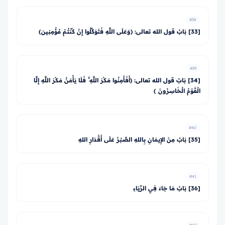
#38
[33] بَابُ قول الله تعالى: ﴿وَعَلَى اللَّهِ فَتَوَكَّلُوا إِنْ كُنْتُمْ مُؤْمِنِين﴾
#39
[34] بَابُ قول الله تعالى: ﴿أَفَأَمِنُوا مَكْرَ اللَّهِ ۚ فَلَا يَأْمَنُ مَكْرَ اللَّهِ إِلَّا
الْقَوْمُ الْخَاسِرُونَ ﴾
#40
[35] بَابٌ مِنَ الإِيمَانِ بِاللهِ الصَّبْرُ عَلَى أَقْدَارِ اللهِ
#41
[36] بَابُ مَا جَاءَ فِي الرِّيَاءِ