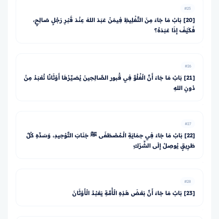
#25
[20] بَابُ مَا جَاءَ مِنَ التَّغْلِيظِ فِيمَنْ عَبَدَ اللهَ عِنْدَ قَبْرِ رَجُلٍ صَالِحٍ،
فَكَيْفَ إِذَا عَبَدَهُ؟
#26
[21] بَابُ مَا جَاءَ أَنَّ الْغُلُوَّ فِي قُبور الصَّالِحِينَ يُصَيِّرُهَا أَوْثَانًا تُعْبَدُ مِنْ
دُونِ اللهِ
#27
[22] بَابُ مَا جَاءَ فِي حِمَايَةِ الْـمُصْطَفَى ﷺ جَنَابَ التَّوْحِيدِ، وَسَدِّهِ كُلَّ
طَرِيقٍ يُوصِلُ إِلَى الشِّرْكِ
#28
[23] بَابُ مَا جَاءَ أَنَّ بَعْضَ هَذِهِ الْأُمَّةِ يَعْبُدُ الْأَوْثَانَ