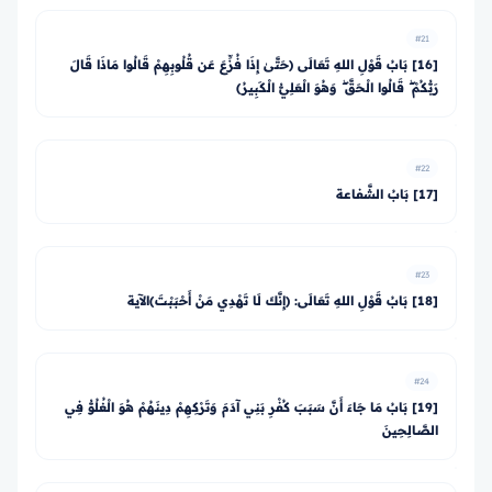
#21
[16] بَابُ قَوْلِ اللهِ تَعَالَى ﴿حَتَّىٰ إِذَا فُزِّعَ عَن قُلُوبِهِمْ قَالُوا مَاذَا قَالَ
رَبُّكُمْ ۖ قَالُوا الْحَقَّ ۖ وَهُوَ الْعَلِيُّ الْكَبِيرُ﴾
#22
[17] بَابُ الشَّفاعة
#23
[18] بَابُ قَوْلِ اللهِ تَعَالَى: ﴿إِنَّكَ لَا تَهْدِي مَنْ أَحْبَبْتَ﴾الآية
#24
[19] بَابُ مَا جَاءَ أَنَّ سَبَبَ كُفْرِ بَنِي آدَمَ وَتَرْكِهِمْ دِينَهُمْ هُوَ الْغُلُوُّ فِي
الصَّالِحِينَ