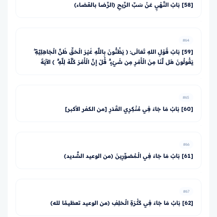
[58] بَابُ النَّهْيِ عَنْ سَبِّ الرِّيحِ (الرِّضا بالقضاء)
#64
[59] بَابُ قَوْلِ اللهِ تَعَالَى: ﴿ يَظُنُّونَ بِاللَّهِ غَيْرَ الْحَقِّ ظَنَّ الْجَاهِلِيَّةِ ۖ
يَقُولُونَ هَل لَّنَا مِنَ الْأَمْرِ مِن شَيْءٍ ۗ قُلْ إِنَّ الْأَمْرَ كُلَّهُ لِلَّهِ ۗ ﴾ الآيَةَ
#65
[60] بَابُ مَا جَاءَ فِي مُنْكِرِي القَدَرِ [من الكفر الأكبر]
#66
[61] بَابُ مَا جَاءَ فِي الْـمُصَوِّرِينَ (من الوعيد الشَّديد)
#67
[62] بَابُ مَا جَاءَ فِي كَثْرَةِ الْـحَلِفِ (من الوعيد تعظيمًا لله)