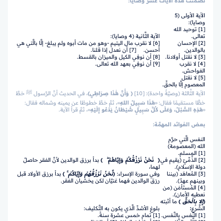
تضمَّنت هذه الآيات عشر وصايا:
الآية الأولى (5
وصايا):
[1] توحيد الله
تعالى.
الآية الثَّانية (4 وصايا):
[2] الإحسان
[6] لا نقرب مال اليتيم -وهو من مات أبوه ولم يبلغ- إلَّا بالَّتي هي
بالوالدين.
أحسن. [7] أن نعدل إذا قلنا.
[3] لا نقتل أولادنا.
[8] أن نوفِي الكيل والميزان بالقسط.
[4] لا نقرب
[9] أن نوفِي بعهد الله تعالى.
الفواحش.
[5] لا نقتل
المعصوم إلَّا بالحقِّ.
الآية الثَّالثة (وصيَّةٌ واحدة): [10]
﴿ وَأَنَّ هَٰذَا صِرَاطِي﴾
، في الحديث أنَّ الرَّسول ﷺ خطَّ
خطًّا مستقيمًا فقال: «
هَذَا سَبِيلُ اللهِ
»، ثمَّ خطَّ خطوطًا عن يمينه وشماله فقال:
«
هَذِهِ السُّبُلُ، وَعَلَى كُلِّ سَبِيلٍ شَيْطَانٌ يَدْعُو إِلَيْهِ
»، ثمَّ قرأ الآية.
بعض الفوائد المهمَّة:
النفس الَّتي حرَّم
الله (المعصومة)
[1] المسلم.
[2] الذِّمِّيّ (يقيم في
﴿ نَحْنُ نَرْزُقُكُمْ وَإِيَّاهُمْ ۖ ﴾
بدأ برزق الوالدين لأنَّ الفقر حاصلٌ
دولة الإسلام).
لهما،
[3] المُعاهَد (بيننا
وفي سورة الإسراء:
﴿
نَّحْنُ نَرْزُقُهُمْ وَإِيَّاكُمْ
ۚ ﴾
بدأ برزق الأولاد قبل
وبينهم عهدٌ).
رزق الوالدين فهما غنيَّان لكن يخشيان الفقر.
[4] المُستَأمَن (من
نعطيه الأمان).
﴿
إِلا بِالْحَقِّ
﴾
ما أثبته
الشَّرع
:
بلوغ الأشدِّ الَّذي يكون به التَّكليف:
[1] النَّفس بالنَّفس.
[1] تمام خمس عشرة سنةً.