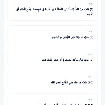
#12
[7] بَابٌ مِنَ الشِّرْكِ لُبْسُ الْحَلْقَةِ وَالْخَيْطِ وَنَحْوِهِمَا لِرَفْعِ الْبَلَاءِ أَوْ
دَفْعِهِ
#13
[8] بَابُ مَا جَاءَ فِي الرُّقَى وَالتَّمَائِمِ
#14
[9] بَابُ مَنْ تَبَرَّكَ بِشَجَرَةٍ أَوْ حَجَرٍ وَنَحْوِهِمَا
#15
[10] بَابُ مَا جَاءَ فِي الذَّبْحِ لِغَيْرِ اللهِ
#16