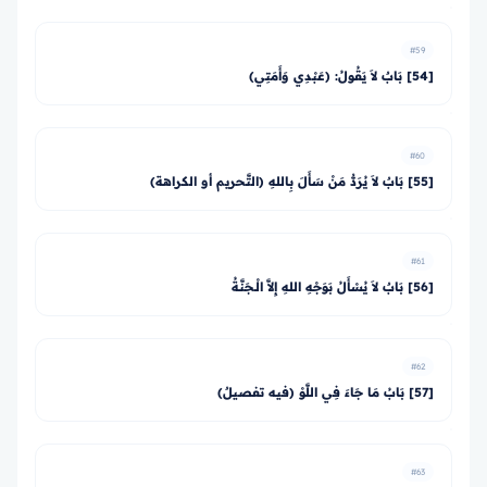
#59
[54] بَابٌ لاَ يَقُولُ: (عَبْدِي وَأَمَتِي)
#60
[55] بَابٌ لاَ يُرَدُّ مَنْ سَأَلَ بِاللهِ (التَّحريم أو الكراهة)
#61
[56] بَابٌ لاَ يُسْأَلُ بَوَجْهِ اللهِ إِلاَّ الْـجَنَّةُ
#62
[57] بَابُ مَا جَاءَ فِي اللَّوْ (فيه تفصيلٌ)
#63