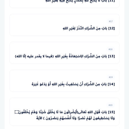
[11] بَابٌ لَا يُذْبَحُ للهِ بِمَكَانٍ يُذْبَحُ فِيهِ لِغَيْرِ اللهِ
#17
[12] بَابٌ مِنَ الشِّرْكِ النَّذْرُ لِغَيْرِ اللهِ
#18
[13] بَابٌ مِنَ الشِّرْكِ الِاسْتِعَاذَةُ بِغَيْرِ اللهِ (فيما لا يقدر عليه إلّا الله)
#19
[14] بَابٌ مِنَ الشِّرْكِ أَنْ يَسْتَغِيثَ بِغَيْرِ اللهِ أَوْ يَدْعُوَ غَيْرَهُ
#20
[15] بَابُ قَوْلِ اللهِ تَعَالَى﴿أَيُشْرِكُونَ مَا لَا يَخْلُقُ شَيْئًا وَهُمْ يُخْلَقُونَ۝
وَلَا يَسْتَطِيعُونَ لَهُمْ نَصْرًا وَلَا أَنفُسَهُمْ يَنصُرُونَ ﴾ الآيَةَ