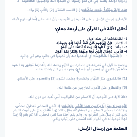
وَقَوْلِهِ:
﴿
وَلَقَدْ بَعَثْنَا فِي كُلِّ أُمَّةٍ رَّسُولًا أَنِ اعْبُدُوا اللَّهَ وَاجْتَنِبُوا الطَّاغُوتَ
ۖ
﴾
.
هذه الآية مؤكَّدةٌ بثلاث مؤكِّداتٍ
: [1] القسم المُقدَّر، [2] واللَّام، [3] وقد.
الآية فيها إجماع الرُّسل ۏ على الدَّعوة إلى التَّوحيد، وأنَّ الله تعالى إنَّما أرسلهم لأجله
تُطلق الأمَّة في القرآن على أربعة معانٍ:
1- الطَّائفة:
كما في هذه الآية.
2- الإمام:
﴿إِنَّ إِبْرَاهِيمَ كَانَ أُمَّةً قَانِتاً لِلَّهِ حَنِيفاً﴾.
3- الملَّة:
)بَلْ قَالُوا إِنَّا وَجَدْنَا آبَاءَنَا عَلَىٰ أُمَّةٍ(.
4- الزَّمن:
)وَقَالَ الَّذِي نَجَا مِنْهُمَا وَادَّكَرَ بَعْدَ أُمَّةٍ(.
· ﴿
اجْتَنَبُوا الطَّاغُوتَ
﴾: أي: ابتعدوا عنه بأن تكونوا في جانبٍ وهو في جانبٍ.
وأجمع ما قيل في تعريفه هو ما ذكره ابن القيِّم رحمه الله بأنَّه: (
ما تجاوز به العبد
حدَّه
من
مَتبوعٍ أو مَعبودٍ أو مُطاعٍ
)، ومُراده من كان راضيًا بذلك.
[1]
فالمَتبوع
: مثل الكُهَّان والسَّحرة وعلماء السُّوء، [2]
والمَعبود
: مثل الأصنام.
[3]
والمُطاع
: مثل الأُمراء الخارجين عن طاعة الله.
دلالة الآية على التَّوحيد أنَّ الأصنام من الطَّواغيت الَّتي تُعبد من دون الله.
التَّوحيد لا يتمُّ إلَّا برُكنين هما النَّفي والإثبات
: إذ النَّفي المَحض تعطيلٌ مَحضٌ،
والإثبات المحض لا يمنع من المشاركة، مثال ذلك: (زيدٌ قائمٌ) يدلُّ على ثبوت القيام
لزيدٍ، لكن لا يدلُّ على انفراده به، و(لم يقم أحدٌ) هذا نفيٌ مَحضٌ، أمَّا (لم يقم إلَّا زيدٌ)
فهذا توحيدٌ له في القيام؛ لأنَّه اشتمل على إثباتٍ ونفيٍ.
الحكمة من إرسال الرُّسل: