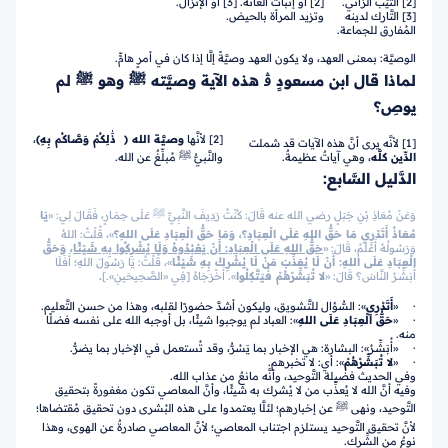
[2] الثَّيِّب الزَّاني.
[2] أو إنبات العانة. [3] أو الإنزال.
[3] التَّارك لدينه
وتزيد المرأة بالحيض.
المُفارق للجماعة.
الوصيَّة: بمعنى العهد، ولا يكون العهد وصيَّةً إلَّا إذا كان في أمرٍ هامٍّ.
لماذا قال ابن مسعودٍ ﭬ هذه الآية وصيَّته ﷺ وهو ﷺ لم
يوصِ؟
[2] لأنَّها
وصيَّة الله
﴿ ذَٰلِكُمْ وَصَّاكُم بِهِ﴾
،
[1] لأنَّه يرى أنَّ هذه الآيات قد شملت
الدِّين كلَّه
، وهي آياتٌ عظيمةٌ.
والنَّبيُّ ﷺ مُبلِّغٌ عن الله.
الدَّليل السَّابع:
وَعَنْ مُعَاذِ بْنِ جَبَلٍ رضي الله عنه قَالَ: كُنْتُ رَدِيفَ النَّبِيِّ ﷺ عَلَى حِمَـارٍ، فَقَـالَ لِي: «
يَا
مُعَاذُ أَتَدْرِي مَا حَقُّ اللهِ عَلَى الْعِبَادِ؟، وَمَا حَقُّ الْعِبَادِ عَلَى اللهِ؟
»، قُلْتُ: اللهُ
وَرَسُولُهُ أَعْلَمُ، قَالَ: «
حَقُّ اللهِ عَلَى الْعِبَادِ: أَنْ يَعْبُدُوهُ وَلَا يُشْرِكُوا بِهِ شَيْئًا
، وَحَقُّ
الْعِبَادِ عَلَى اللهِ: أَنْ لَا يُعَذِّبَ مَنْ لَا يُشْرِكُ بِهِ شَيْئًا
»، قُلْتُ: يَا رَسُولَ اللهِ؛ أَفَلَا
أُبَشِّـرُ النَّاسَ؟ قَالَ: «
لا تُبَشِّرْهُمْ فَيَتَّكِلُوا
». أَخْرَجَاهُ [فِي «الصَّحِيحَينِ».]
.
· «
أَتَدْرِي
»: السُّؤال للتَّشويق، وليكون أشدَّ حضورًا لقلبه، وهذا من حسن التَّعليم.
· «
حَقُّ الْعِبَادِ عَلَى اللهِ
»: العباد لم يوجبوا شيئًا، بل أوجبه الله على نفسه فضلًا
منه.
· «أُبَشِّـرُ»: البشارة: هي الإخبار بما يَسُرُّ، وقد تُستعمل في الإخبار بما يضرُّ.
· «
لا تُبَشِّرْهُمْ
»: أي: لا تخبرهم.
وفي الحديث فضيلة التَّوحيد، وأنَّه مانعٌ من عذاب الله.
وفيه أنَّ الله لا يُعذِّب من لا يُشرك به شيئًا، وأنَّ المعاصي تكون مغفورةً بتحقيق
التَّوحيد، ونهى ﷺ عن إخبارهم؛ لئلَّا يعتمدوا على هذه البُشرى دون تحقيق مُقتضاها؛
لأنَّ تحقيق التَّوحيد يستلزم اجتناب المعاصي؛ لأنَّ المعاصي صادرةٌ عن الهوى، وهذا
نوعٌ من الشِّرك.