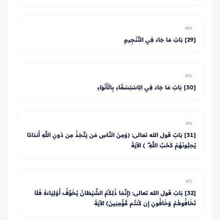
#34
[29] بَابُ مَا جَاءَ فِي التَّنْجِيمِ
#35
[30] بَابُ مَا جَاءَ فِي الِاسْتِسْقَاءِ بِالْأَنْوَاءِ
#36
[31] بَابُ قول الله تعالى: ﴿وَمِنَ النَّاسِ مَن يَتَّخِذُ مِن دُونِ اللَّهِ أَندَادًا
يُحِبُّونَهُمْ كَحُبِّ اللَّهِ ۖ ﴾ الآيَةَ
#37
[32] بَابُ قول الله تعالى: ﴿إِنَّمَا ذَٰلِكُمُ الشَّيْطَانُ يُخَوِّفُ أَوْلِيَاءَهُ فَلَا
تَخَافُوهُمْ وَخَافُونِ إِن كُنتُم مُّؤْمِنِينَ﴾ الآيَةَ