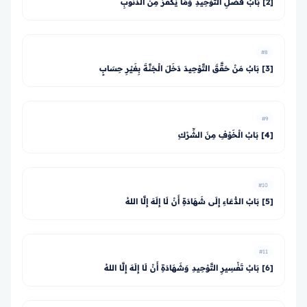
[2] بَابُ فَضْلِ التَّوْحِيدِ وَمَا يُكَفِّرُ مِنَ الذُّنُوبِ
#8
[3] بَابٌ مَنْ حَقَّقَ التَّوْحِيدَ دَخَلَ الْجَنَّةَ بِغَيْرِ حِسَابٍ
#9
[4] بَابُ الْخَوْفِ مِنَ الشِّرْكِ
#10
[5] بَابُ الدُّعَاءِ إِلَى شَهَادَةِ أَنْ لَا إِلَهَ إِلَّا اللهُ
#11
[6] بَابُ تَفْسِيرِ التَّوْحِيدِ وَشَهَادَةِ أَنْ لَا إِلَهَ إِلَّا اللهُ