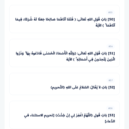
#55
[50] بَابُ قَوْلِ اللهِ تَعَالَى: ﴿ فَلَمَّا آتَاهُمَا صَالِحًا جَعَلَا لَهُ شُرَكَاءَ فِيمَا
آتَاهُمَا ۚ ﴾ الآيَةَ
#56
[51] بَابُ قَوْلِ اللهِ تَعَالَى: ﴿وَلِلَّهِ الْأَسْمَاءُ الْحُسْنَىٰ فَادْعُوهُ بِهَا ۖ وَذَرُوا
الَّذِينَ يُلْحِدُونَ فِي أَسْمَائِهِ ۚ ﴾ الآيَة
#57
[52] بَابٌ لاَ يُقَالُ: السَّلاَمُ عَلَى اللهِ (التَّحريم)
#58
[53] بَابُ قَولِ (اللَّهُمَّ اغْفِرْ لِي إنْ شِئْتَ) [تحريم الاستثناء في
الدُّعاء]