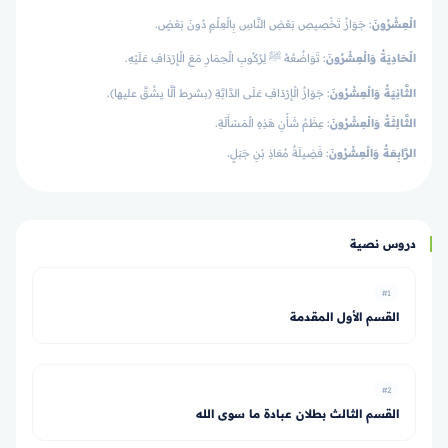
الْعِشْرُونَ
: جَوَازُ تَخْصِيصِ بَعْضِ النَّاسِ بِالْعِلْمِ دُونَ بَعْضٍ.
الْحَادِيَةُ وَالْعِشْرُونَ
: تَوَاضُعُهُ ﷺ لِرُكُوبِ الْحِمَارِ مَعَ الْإِرْدَافِ عَلَيْهِ.
الثَّانِيَةُ وَالْعِشْرُونَ
: جَوَازُ الْإِرْدَافِ عَلَى الدَّابَّةِ (بشرط ألَّا يشُقَّ عليها).
الثَّالِثَةُ وَالْعِشْرُونَ
: عِظَمُ شَأْنِ هَذِهِ الْمَسْأَلَةِ.
الرَّابِعَةُ وَالْعِشْرُونَ
: فَضِيلَةُ مُعَاذِ بْنِ جَبَلٍ.
دروس نصية
#1
القسم الأول المقدمة
#2
القسم الثالث بطلان عبادة ما سوى الله