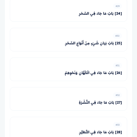
#29
[24] بَابُ مَا جَاءَ فِي السِّحْرِ
#30
[25] بَابُ بَيَانِ شَيْءٍ مِنْ أَنْوَاعِ السِّحْرِ
#31
[26] بَابُ مَا جَاءَ فِي الْكُهَّانِ وَنَحْوِهِمْ
#32
[27] بَابُ مَا جَاءَ فِي النُّشْرَةِ
#33
[28] بَابُ مَا جَاءَ فِي التَّطَيُّرِ