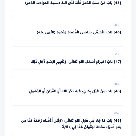
[45] بَابُ مَنْ سَبَّ الدَّهْرَ فَقَدْ آذَى اللهَ (نسبة الحوادث للدَّهر)
#51
[46] بَابُ التَّسَمِّي بِقَاضِي الْقُضَاةِ وَنَحْوِهِ (النَّهي عنه)
#52
[47] بَابُ احْتِرَامِ أَسْمَاءِ اللهِ تَعَالَى، وَتَغْيِيرِ الاِسْمِ لأَجْلِ ذَلِكَ
#53
[48] بَابُ مَنْ هَزَلَ بِشَيْءٍ فِيهِ ذِكْرُ اللهِ أَوِ القُرْآنِ أَوِ الرَّسُولِ
#54
[49] بَابُ مَا جَاءَ فِي قَوْلِ اللهِ تَعَالَى: ﴿وَلَئِنْ أَذَقْنَاهُ رَحْمَةً مِّنَّا مِن
بَعْدِ ضَرَّاءَ مَسَّتْهُ لَيَقُولَنَّ هَٰذَا لِي ﴾ الآيَةَ