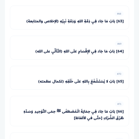
#68
[63] بَابُ مَا جَاءَ فِي ذِمَّةِ اللهِ وَذِمَّةِ نَبِيِّهِ (الإخلاص والمتابعة)
#69
[64] بَابُ مَا جَاءَ فِي الإِقْسَامِ عَلَى اللهِ (التَّألِّي على الله)
#70
[65] بَابُ لا يُسْتَشْفَعُ بِاللهِ عَلَى خَلْقِهِ (لكمال عظمته)
#71
[66] بَابُ مَا جَاءَ فِي حِمَايَةَ الْـمُصْطَفَى ﷺ حِمَى التَّوْحِيدِ وَسَدِّهِ
طُرُقَ الشِّرْكِ [حتَّى في الألفاظ]