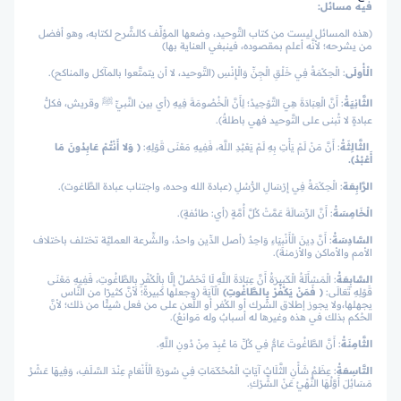
فيه مسائل:
(هذه المسائل ليست من كتاب التَّوحيد، وضعها المؤلِّف كالشَّرح لكتابه، وهو أفضل
من يشرحه؛ لأنَّه أعلم بمقصوده، فينبغي العناية بها)
الْأُولَى
: الْحِكْمَةُ فِي خَلْقِ الْجِنِّ وَالْإِنْسِ (التَّوحيد، لا أن يتمتَّعوا بالمآكل والمناكح).
الثَّانِيَةُ
: أَنَّ الْعِبَادَةَ هِيَ التَّوْحِيدُ؛ لِأَنَّ الْخُصُومَةَ فِيهِ (أي بين النَّبيِّ ﷺ وقريش، فكلُّ
عبادةٍ لا تُبنى على التَّوحيد فهي باطلةٌ).
الثَّالِثَةُ
: أَنَّ مَنْ لَمْ يَأْتِ بِهِ لَمْ يَعْبُدِ اللَّهَ، فَفِيهِ مَعْنَى قَوْلِهِ:
﴿ وَلا أَنْتُمْ عَابِدُونَ مَا
أَعْبُدُ﴾.
الرَّابِعَة
: الْحِكْمَةُ فِي إِرْسَالِ الرُّسُلِ (عبادة الله وحده، واجتناب عبادة الطَّاغوت).
الْخَامِسَةُ
: أَنَّ الرِّسَالَةَ عَمَّتْ كُلَّ أُمَّةٍ (أي: طائفةٍ).
السَّادِسَةُ
: أَنَّ دِينَ الْأَنْبِيَاءِ وَاحِدٌ (أصل الدِّين واحدٌ، والشِّرعة العمليَّة تختلف باختلاف
الأمم والأماكن والأزمنة).
السَّابِعَةُ
: الْمَسْأَلَةُ الْكَبِيرَةُ أَنَّ عِبَادَةَ اللَّهِ لَا تَحْصُلُ إِلَّا بِالْكُفْرِ بِالطَّاغُوتِ، فَفِيهِ مَعْنَى
قَوْلِهِ تَعَالَى:
﴿ فَمَنْ يَكْفُرْ بِالطَّاغُوتِ﴾
الْآيَةَ (وجعلها كبيرةً؛ لأنَّ كثيرًا من النَّاس
يجهلها،ولا يجوز إطلاق الشِّرك أو الكُفر أو اللَّعن على من فعل شيئًا من ذلك؛ لأنَّ
الحُكم بذلك في هذه وغيرها له أسبابٌ وله مَوانعُ).
الثَّامِنَةُ
: أَنَّ الطَّاغُوتَ عَامٌّ فِي كُلِّ مَا عُبِدَ مِنْ دُونِ اللَّهِ.
التَّاسِعَةُ
: عِظَمُ شَأْنِ الثَّلَاثِ آيَاتٍ الْمُحْكَمَاتِ فِي سُورَةِ الْأَنْعَامِ عِنْدَ السَّلَفِ، وَفِيهَا عَشْرُ
مَسَائِلَ أَوَّلُهَا النَّهْيُ عَنْ الشِّرْكِ.