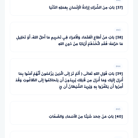
#42
[37] بَابٌ مِنَ الشِّرْكِ إِرَادَةُ الْإِنْسَانِ بِعَمَلِهِ الدُّنْيَا
#43
[38] بَابٌ مَنْ أَطَاعَ الْعُلَمَاءَ وَالأُمَرَاءَ فِي تَحْــرِيمِ مَا أَحَلَّ اللهُ، أَوْ تَحْلِيلِ
مَا حَرَّمَهُ؛ فَقَدِ اتَّخَذَهُمْ أَرْبَابًا مِنْ دُونِ اللهِ
#44
[39] بَابُ قَوْلِ اللهِ تَعَالَى ﴿ أَلَمْ تَرَ إِلَى الَّذِينَ يَزْعُمُونَ أَنَّهُمْ آمَنُوا بِمَا
أُنزِلَ إِلَيْكَ وَمَا أُنزِلَ مِن قَبْلِكَ يُرِيدُونَ أَن يَتَحَاكَمُوا إِلَى الطَّاغُوتِ وَقَدْ
أُمِرُوا أَن يَكْفُرُوا بِهِ وَيُرِيدُ الشَّيْطَانُ أَن يُ
#45
[40] بَابُ مَنْ جَحَدَ شَيْئًا مِنَ الأَسْمَاءِ وَالصِّفَاتِ