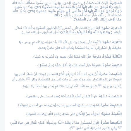
الْعَاشِرَةُ
: الْآيَاتُ الْمُحْكَمَاتُ فِي سُورَةِ الْإِسْرَاءِ، وَفِيهَا ثَمَانِي عَشْرَةَ مَسْأَلَةً، بَدَأَهَا اللَّهُ
بِقَوْلِهِ:
﴿لَا تَجْعَلْ مَعَ اللَّهِ إِلَٰهًا آخَرَ فَتَقْعُدَ مَذْمُومًا مَخْذُولًا ﴿٢٢﴾﴾
، وَخَتَمَهَا بِقَوْلِهِ:
﴿ وَلَا تَجْعَلْ مَعَ اللَّهِ إِلَٰهًا آخَرَ فَتُلْقَىٰ فِي جَهَنَّمَ مَلُومًا مَدْحُورًا ﴿٣٩﴾﴾
وَنَبَّهَنَا اللَّهُ
سُبْحَانَهُ عَلَى عِظَمِ شَأْنِ هَذِهِ الْمَسَائِلِ بِقَوْلِهِ:
﴿ ذَٰلِكَ
مِمَّا أَوْحَىٰ إِلَيْكَ رَبُّكَ مِنَ الْحِكْمَةِ ۗ﴾.
الْحَادِيَةَ عَشْرَةَ
: آيَةُ سُورَةِ النِّسَاءِ الَّتِي تُسَمَّى آيَةَ الْحُقُوقِ الْعَشْرَةِ بَدَأَهَا اللَّهُ تَعَالَى
بِقَوْلِهِ:
﴿ وَاعْبُدُوا اللَّهَ وَلَا تُشْرِكُوا بِهِ شَيْئًا ۖ﴾
(فأحقُّ الحقوق حقُّ الله تعالى).
الثَّانِيَةَ عَشْرَةَ
: التَّنْبِيهُ عَلَى وَصِيَّةِ رَسُولِ اللَّهِ ﷺ عِنْدَ مَوْتِهِ (ولكنَّه لم يوص بها
حقيقةً، بل أشار إلى أنَّنا إذا تمسَّكنا بكتاب الله فلن نضلَّ بعده).
الثَّالِثَةَ عَشْرَةَ
: مَعْرِفَةُ حَقِّ اللَّهِ عَلَيْنَا (بأن نعبده ولا نُشرك به شيئًا).
الرَّابِعَةَ عَشْرَةَ
: مَعْرِفَةُ حَقِّ الْعِبَادِ عَلَيْهِ إِذَا أَدَّوْا حَقَّهُ (حقَّ تفضُّلٍ).
الْخَامِسَةَ عَشْرَةَ
: أَنَّ هَذِهِ الْمَسْأَلَةَ لَا يَعْرِفُهَا أَكْثَرُ الصَّحَابَةِ (وذلك أنَّ مُعاذًا أخبر بها
خروجًا من إثم الكتمان عند موته بعد أن مات كثيرٌ من الصَّحابة، وكان ﷺ يخشى أن
يتَّكلوا، ولم يُرد ﷺ كتمها مُطلقًا؛ لأنَّه لو أراد ذلك لم يُخبر بها مُعاذًا ولا غيرَه).
السَّادِسَةَ عَشْرَةَ
: جَوَازُ كِتْمَانِ الْعِلْمِ لِلْمَصْلَحَةِ (هذه ليست على إطلاقها).
السَّابِعَةَ عَشْرَةَ
: اسْتِحْبَابُ بِشَارَةِ الْمُسْلِمِ بِمَا يَسُرُّهُ (وهذه من أحسن الفوائد).
الثَّامِنَةَ عَشْرَةَ
: الْخَوْفُ مِنْ الِاتِّكَالِ عَلَى سَعَةِ رَحْمَةِ اللَّهِ (وكذلك القُنوط).
التَّاسِعَةَ عَشْرَةَ
: قَوْلُ الْمَسْئُولِ عَمَّا لَا يَعْلَمُ «اللَّهُ وَرَسُولُهُ أَعْلَمُ» (تُقال في حياة النَّبيِّ
ﷺ وفي الأمور الشَّرعيَّة الَّتي علمها ﷺ).