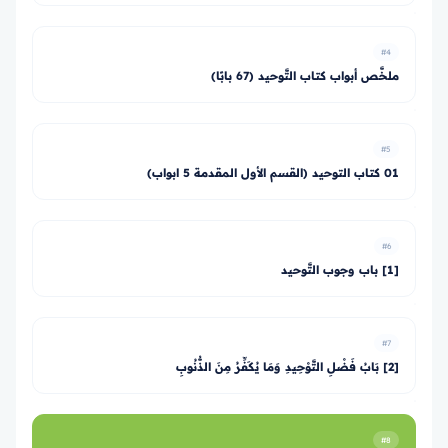
#4
ملخَّص أبواب كتاب التَّوحيد (67 بابًا)
#5
01 كتاب التوحيد (القسم الأول المقدمة 5 ابواب)
#6
[1] باب وجوب التَّوحيد
#7
[2] بَابُ فَضْلِ التَّوْحِيدِ وَمَا يُكَفِّرُ مِنَ الذُّنُوبِ
#8