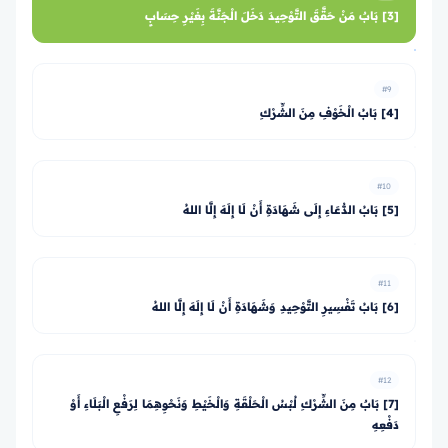
[3] بَابٌ مَنْ حَقَّقَ التَّوْحِيدَ دَخَلَ الْجَنَّةَ بِغَيْرِ حِسَابٍ
#9
[4] بَابُ الْخَوْفِ مِنَ الشِّرْكِ
#10
[5] بَابُ الدُّعَاءِ إِلَى شَهَادَةِ أَنْ لَا إِلَهَ إِلَّا اللهُ
#11
[6] بَابُ تَفْسِيرِ التَّوْحِيدِ وَشَهَادَةِ أَنْ لَا إِلَهَ إِلَّا اللهُ
#12
[7] بَابٌ مِنَ الشِّرْكِ لُبْسُ الْحَلْقَةِ وَالْخَيْطِ وَنَحْوِهِمَا لِرَفْعِ الْبَلَاءِ أَوْ
دَفْعِهِ