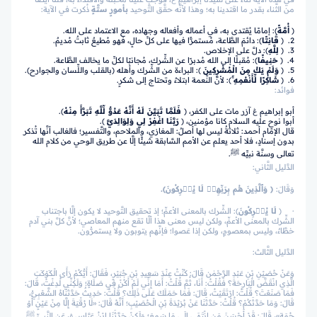
من الثَّناء بقدر ما اقتدينا به؛ وهذا لأنَّه حقَّق التَّوحيد
بأمورٍ ستَّةٍ
ذُكرت في الآية:
﴿
أُمَّةً
﴾: إمامًا يُقتدى به، في أعماله وأفعاله وجهاده، مع الاعتماد على الله.
2. ﴿
قَانِتًا
﴾: دائمَ الطَّاعة، مُستمرًّا فيها على كلِّ حالٍ، فهو مُطيعٌ ثابتٌ مُديمٌ.
3. ﴿
لِلَّهِ
﴾: دلَّ على الإخلاص.
4. ﴿
حَنِيفًا
﴾: مُقبلًا إلى الله مُدبرًا عن الشِّرك، مُجانبًا لكلِّ ما يخالف الطَّاعة.
5. ﴿
وَلَمْ يَكُ مِنَ الْمُشْرِكِينَ
﴾: البراءة من الشِّرك وأهله (بالقلب واللِّسان والجوارح).
6. ﴿
شَاكِرًا لِّأَنْعُمِهِ ۚ
﴾: لأنَّ النِّعمة ابتلاءٌ وتحتاج إلى شكرٍ.
فوائد:
أبو إبراهيم ڠ آزر مات على الكفر، ﴿
فَلَمَّا تَبَيَّنَ لَهُ أَنَّهُ عَدُوٌّ لِّلَّهِ تَبَرَّأَ مِنْهُ
﴾.
أبوا نوحٍ عليه السلام كانا مؤمنين، ﴿
رَبَّنَا اغْفِرْ لِي وَلِوَالِدَيَّ
﴾.
قال الإمام أحمد: ثلاثةٌ ليس لها أصلٌ: المغازي، والملاحم، والتَّفسير؛ فالغالب أنَّها تُذكر
بدون إسنادٍ، فلا أحد يعلم عن الأمم السَّابقة شيئًا إلَّا عن طريق الوحي من كلام الله
تعالى وسنَّة نبيِّه ﷺ.
الدَّليل الثَّاني:
وَقَالَ:
﴿ وَٱلَّذِينَ هُم بِرَبِّهِمۡ لَا يُشۡرِكُونَ﴾.
· ﴿
لَا يُشۡرِكُونَ
﴾: الشِّرك بالمعنى الأعمِّ؛ إذ تحقيق التَّوحيد لا يكون إلَّا باجتناب
الشِّرك بالمعنى الأعمِّ، ولكن ليس معنى هذا ألَّا تقع منهم المعاصي؛ لأنَّ كلَّ بني آدم
خطَّاءٌ، وليس بمعصومٍ، ولكن إذا عَصوا؛ فإنَّهم يتوبون ولا يستمرُّون.
الدَّليل الثَّالث:
وَعَنْ حُصَيْنِ بْنِ عَبْدِ الرَّحْمٰن قَالَ: كُنْتُ عِنْدَ سَعِيدِ بْنِ جُبَيْرٍ، فَقَالَ: أَيُّكُمْ رَأَى الْكَوْكَبَ
الَّذِي انْقَضَّ الْبَارِحَةَ؟ فَقُلْتُ: أَنَا، ثُمَّ قُلْتُ: أَمَا إِنِّي لَمْ أَكُنْ فِي صَلَاةٍ؛ وَلَكِنِّي لُدِغْتُ، قَالَ:
فَمَا صَنَعْتَ؟ قُلْتُ: ارْتَقَيْتُ، قَالَ: فَمَا حَمَلَكَ عَلَى ذَلِكَ؟ قُلْتُ: حَدِيثٌ حَدَّثَنَاهُ الشَّعْبِيُّ،
قَالَ: وَمَا حَدَّثَكُمْ؟ قُلْتُ: حَدَّثَنَا عَنْ بُرَيْدَةَ بْنِ الْـحُصَيْبِ؛ أَنَّهُ قَالَ: «لَا رُقْيَةَ إِلَّا مِنْ عَيْنٍ أَوْ
حُمَةٍ»، قَالَ: قَدْ أَحْسَنَ مَنِ انْتَهَى إِلَى مَا سَمِعَ؛ وَلَكِنْ حَدَّثَنَا ابْنُ عَبَّاسٍ ﭭ، عَنِ النَّبِيِّ ﷺ