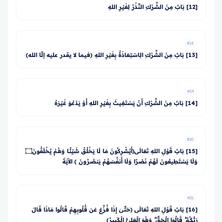
[12] بَابٌ مِنَ الشِّرْكِ النَّذْرُ لِغَيْرِ اللهِ
#18
[13] بَابٌ مِنَ الشِّرْكِ الِاسْتِعَاذَةُ بِغَيْرِ اللهِ (فيما لا يقدر عليه إلّا الله)
#19
[14] بَابٌ مِنَ الشِّرْكِ أَنْ يَسْتَغِيثَ بِغَيْرِ اللهِ أَوْ يَدْعُوَ غَيْرَهُ
#20
[15] بَابُ قَوْلِ اللهِ تَعَالَى﴿أَيُشْرِكُونَ مَا لَا يَخْلُقُ شَيْئًا وَهُمْ يُخْلَقُونَ۝
وَلَا يَسْتَطِيعُونَ لَهُمْ نَصْرًا وَلَا أَنفُسَهُمْ يَنصُرُونَ ﴾ الآيَةَ
#21
[16] بَابُ قَوْلِ اللهِ تَعَالَى ﴿حَتَّىٰ إِذَا فُزِّعَ عَن قُلُوبِهِمْ قَالُوا مَاذَا قَالَ
رَبُّكُمْ ۖ قَالُوا الْحَقَّ ۖ وَهُوَ الْعَلِيُّ الْكَبِيرُ﴾