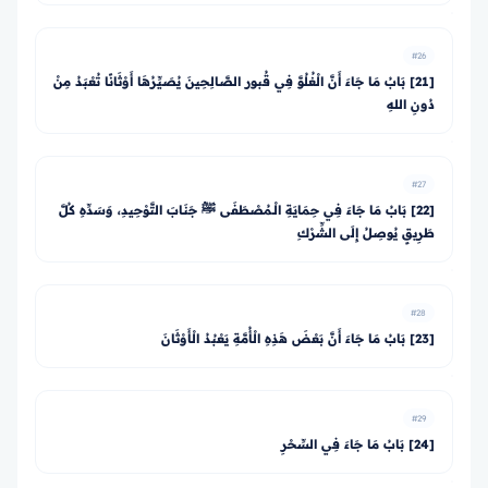
#26
[21] بَابُ مَا جَاءَ أَنَّ الْغُلُوَّ فِي قُبور الصَّالِحِينَ يُصَيِّرُهَا أَوْثَانًا تُعْبَدُ مِنْ
دُونِ اللهِ
#27
[22] بَابُ مَا جَاءَ فِي حِمَايَةِ الْـمُصْطَفَى ﷺ جَنَابَ التَّوْحِيدِ، وَسَدِّهِ كُلَّ
طَرِيقٍ يُوصِلُ إِلَى الشِّرْكِ
#28
[23] بَابُ مَا جَاءَ أَنَّ بَعْضَ هَذِهِ الْأُمَّةِ يَعْبُدُ الْأَوْثَانَ
#29
[24] بَابُ مَا جَاءَ فِي السِّحْرِ