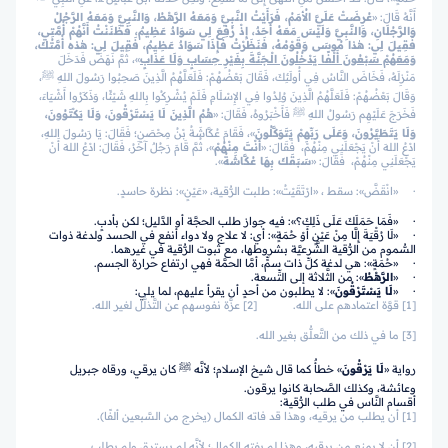
أَنَّهُ قَالَ: «
عُرِضَتْ عَلَيَّ الأُمَمُ، فَرَأَيْتُ النَّبِيَّ وَمَعَهُ الرَّهْطُ، وَالنَّبِيَّ وَمَعَهُ الرَّجُلُ
وَالرَّجُلَانِ، وَالنَّبِيَّ وَلَيْسَ مَعَهُ أَحَدٌ، إِذْ رُفِعَ لِي سَوَادٌ عَظِيمٌ، فَظَنَنْتُ أَنَّهُمْ أُمَّتِي،
فَقِيلَ لِي: هٰذا مُوسَى وَقَوْمُهُ، فَنَظَرْتُ فَإِذَا سَوَادٌ عَظِيمٌ، فَقِيلَ لِي: هٰذه أُمَّتُكَ،
وَمَعَهُمْ سَبْعُونَ أَلْفًا يَدْخُلُونَ الْـجَنَّةَ بِغَيْرِ حِسَابٍ وَلَا عَذَابٍ
»، ثُمَّ نَهَضَ فَدَخَلَ
مَنْزِلَهُ، فَخَاضَ النَّاسُ فِي أُولَئِكَ، فَقَالَ بَعْضُهُمْ: فَلَعَلَّهُمُ الَّذِينَ صَحِبُوا رَسُولَ اللهِ ﷺ،
وَقَالَ بَعْضُهُمْ: فَلَعَلَّهُمُ الَّذِينَ وُلِدُوا فِي الإِسْلَامِ فَلَمْ يُشْـرِكُوا بِاللهِ شَيْئًا، وَذَكَرُوا أَشْيَاءَ،
فَخَرَجَ عَلَيْهِم رَسُولُ اللهِ ﷺ فَأَخْبَرُوهُ، فَقَالَ: «
هُمُ الَّذِينَ لَا يَسْتَرْقُونَ، وَلَا يَكْتَوُونَ،
وَلَا يَتَطَيَّرُونَ، وَعَلَى رَبِّهِمْ يَتَوَكَّلُونَ
»، فَقَامَ عُكَّاشَةُ بْنُ مِحْصَنٍ؛ فَقَالَ: يَا رَسُولَ اللهِ،
ادْعُ اللهَ أَنْ يَجْعَلَنِي مِنْهُمْ، فَقَالَ: «
أَنْتَ مِنْهُمْ
»، ثُمَّ قَامَ رَجُلٌ آخَرُ، فَقَالَ: ادْعُ اللهَ أَنْ
يَجْعَلَنِي مِنْهُمْ، فَقَالَ: «
سَبَقَكَ بِهَا عُكَّاشَةُ
».
· «انْقَضَّ»: سقط ، «ارْتَقَيْتُ»: طلبت الرُّقية، «عَيْنٍ»: نظرة حاسدٍ.
· «فَمَا حَمَلَكَ عَلَى ذَلِكَ؟»: فيه جواز طلب الحجَّة أو الدَّليل؛ لكن بأدبٍ.
· «لَا رُقْيَةَ إِلَّا مِنْ عَيْنٍ أَوْ حُمَةٍ»: أي: لا علاج ولا دواء أنفع في الحسد ولدغة ذوات
السُّموم من الرُّقية الشَّرعيَّة بشروطها، مع ثبوت الرُّقية في غيرهما.
· «حُمَةٍ»: هي لدغة كلِّ ذات سمٍّ، أمَّا الحمَّة فهي ارتفاع حرارة الجسم.
· «
الرَّهْطُ
»: من الثَّلاثة إلى التِّسعة.
· «
لَا يَسْتَرْقُونَ
»: لا يطلبون من أحدٍ أن يقرأ عليهم، لما يلي:
[1] قوَّة اعتمادهم على الله. [2] عزَّة نفوسهم عن التَّذلُّل لغير الله.
[3] ما في ذلك من التَّعلُّق بغير الله.
رواية «
لَا يَرْقُونَ
» خطأٌ كما قال شيخ الإسلام؛ لأنَّه ﷺ كان يرقي، ورقاه جبريل
وعائشة، وكذلك الصَّحابة كانوا يرقون.
أقسام النَّاس في طلب الرُّقية:
[1] أن يطلب من يرقيه، وهذا قد فاته الكمال (يخرج من السَّبعين ألفًا).
[2] أن لا يمنع من يرقيه، وهذا لم يفته الكمال؛ لأنَّه لم يسترق ولم يطلب.