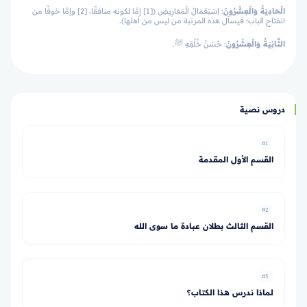
الْحَادِيَةُ وَالْعِشْرُونَ
: اِسْتِعْمَالُ الْمَعَارِيضِ ([1] إمَّا لكونه منافقًا، [2] وإمَّا خوفًا من
انفتاح الباب؛ فيسأل هذه المرتبة من ليس من أهلها).
الثَّانِيَةُ وَالْعِشْرُونَ
: حُسْنُ خُلُقِهِ ﷺ.
دروس نصية
#1
القسم الأول المقدمة
#2
القسم الثالث بطلان عبادة ما سوى الله
#3
لماذا ندرس هذا الكتاب؟