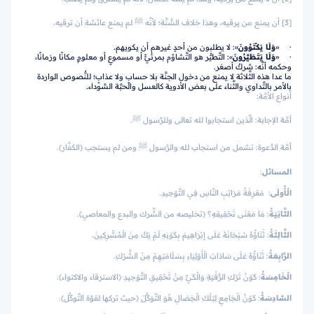
[3] أن يمنع من يرقيه، وهذا خلاف السُّنَّة؛ لأنَّه ﷺ لم يمنع عائشة أن ترقيه.
· «
وَلَا يَكْتَوُونَ
»: لا يطلبون من أحدٍ غيرهم أن يكويهم.
· «
وَلَا يَتَطَيَّرُونَ
»: التَّطيُّر هو التَّشاؤم بمرئيٍّ أو مسموعٍ أو معلومٍ مكانًا وزمانًا،
وحكمه أنَّه: شركٌ أصغر.
ما عدا هذه الثَّلاثة لا يمنع من دخول الجنَّة بلا حسابٍ ولا عذابٍ؛ للنُّصوص الواردة
بالأمر بالتَّداوي والثَّناء على بعض الأدوية كالعسل والحبَّة السَّوداء.
أنواع الأمَّة:
أمَّة الإجابة: الَّذين استجابوا لله تعالى وللرَّسول ﷺ.
أمَّة الدَّعوة: تشمل من استجاب لله والرَّسول ﷺ ومن لم يستجب (الكفَّار).
المسائل
:
الْأُولَى
: مَعْرِفَةُ مَرَاتِبِ النَّاسِ فِي التَّوْحِيدِ.
الثَّانِيَةُ
: مَا مَعْنَى تَحْقِيقِهِ؟ (تخليصه من الشِّرك والبدع والمعاصي).
الثَّالِثَةُ
: ثَنَاؤُهُ سُبْحَانَهُ عَلَى إِبْرَاهِيمَ بِكَوْنِهِ لَمْ يَكُ مِنَ الْمُشْرِكِينَ.
الرَّابِعَةُ
: ثَنَاؤُهُ عَلَى سَادَاتِ الْأَوْلِيَاءِ بِسَلَامَتِهِمْ مِنْ الشِّرْكِ.
الْخَامِسَةُ
: كَوْنُ تَرْكِ الرُّقْيَةِ وَالْكَيِّ مِنْ تَحْقِيقِ التَّوْحِيدِ (الاسترقاء والاكتواء).
السَّادِسَةُ
: كَوْنُ الْجَامِعِ لِتِلْكَ الْخِصَالِ هُوَ التَّوَكُّلَ (حيث تركها لقوَّة التَّوكُّل).