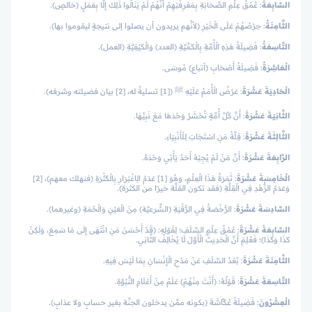
السَّابِعَةُ
: عُمْقُ عِلْمِ الصَّحَابَةِ بِمَعْرِفَتِهِمْ أَنَّهُمْ لَمْ يَنَالُوا ذَلِكَ إِلَّا بِعَمَلٍ (خالصٍ).
الثَّامِنَةُ
: حِرْصُهُمْ عَلَى الْخَيْرِ (لأنَّهم يريدون أن يصلوا إلى نتيجةٍ ليقوموا بها).
التَّاسِعَةُ
: فَضِيلَةُ هَذِهِ الْأُمَّةِ بِالْكَمِّيَّةِ (العدد) وَالْكَيْفِيَّةِ (العمل).
الْعَاشِرَةُ
: فَضِيلَةُ أَصْحَابِ (أتباع) مُوسَى.
الْحَادِيَةَ عَشْرَةَ
: عَرْضُ الْأُمَمُ عَلَيْهِ ﷺ ([1] تسليةٌ له، [2] بيان فضيلته وشرفه).
الثَّانِيَةَ عَشْرَةَ
: أَنَّ كُلَّ أُمَّةٍ تُحْشَرُ وَحْدَهَا مَعَ نَبِيِّهَا.
الثَّالِثَةَ عَشْرَةَ
: قِلَّةُ مَنِ اسْتَجَابَ لِلْأَنْبِيَاءِ.
الرَّابِعَةَ عَشْرَةَ
: أَنَّ مَنْ لَمْ يُجِبْهُ أَحَدٌ يَأْتِي وَحْدَهُ.
الْخَامِسَةَ عَشْرَةَ
: ثَمَرَةُ هَذَا الْعِلْمِ، وَهُوَ [1] عَدَمُ الِاغْتِرَارِ بِالْكَثْرَةِ (فنهلك معهم)، [2]
وَعَدَمُ الزُّهْدِ فِي الْقِلَّةِ (فقد تكون القلَّة خيرًا من الكثرة).
السَّادِسَةَ عَشْرَةَ
: الرُّخْصَةُ فِي الرُّقْيَةِ (الشَّرعيَّة) مِنَ الْعَيْنِ وَالْحُمَةِ (وغيرهما).
السَّابِعَةَ عَشْرَةَ
: عُمْقُ عِلْمِ السَّلَفِ؛ لِقَوْلِهِ: (قَدْ أَحْسَنَ مَنِ انْتَهَى إِلَى مَا سَمِعَ، وَلَكِنْ
كَذَا وَكَذَا)؛ فَعُلِمَ أَنَّ الْحَدِيثَ الْأَوَّلَ لَا يُخَالِفُ الثَّانِي.
الثَّامِنَةَ عَشْرَةَ
: بُعْدُ السَّلَفِ عَنْ مَدْحِ الْإِنْسَانِ بِمَا لَيْسَ فِيهِ.
التَّاسِعَةَ عَشْرَةَ
: قَوْلُهُ: (أَنْتَ مِنْهُمْ) عَلَمٌ مِنْ أَعْلَامِ النُّبُوَّةِ.
الْعِشْرُونَ
: فَضِيلَةُ عُكَّاشَةَ (بكونه ممَّن يدخلون الجنَّة بغير حسابٍ ولا عذابٍ).