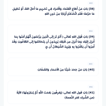
#43
[38] بَابٌ مَنْ أَطَاعَ الْعُلَمَاءَ وَالأُمَرَاءَ فِي تَحْــرِيمِ مَا أَحَلَّ اللهُ، أَوْ تَحْلِيلِ
مَا حَرَّمَهُ؛ فَقَدِ اتَّخَذَهُمْ أَرْبَابًا مِنْ دُونِ اللهِ
#44
[39] بَابُ قَوْلِ اللهِ تَعَالَى ﴿ أَلَمْ تَرَ إِلَى الَّذِينَ يَزْعُمُونَ أَنَّهُمْ آمَنُوا بِمَا
أُنزِلَ إِلَيْكَ وَمَا أُنزِلَ مِن قَبْلِكَ يُرِيدُونَ أَن يَتَحَاكَمُوا إِلَى الطَّاغُوتِ وَقَدْ
أُمِرُوا أَن يَكْفُرُوا بِهِ وَيُرِيدُ الشَّيْطَانُ أَن يُ
#45
[40] بَابُ مَنْ جَحَدَ شَيْئًا مِنَ الأَسْمَاءِ وَالصِّفَاتِ
#46
[41] بَابُ قول الله تعالى: ﴿يَعْرِفُونَ نِعْمَتَ اللَّهِ ثُمَّ يُنكِرُونَهَا﴾ الآيَةَ
(من الشِّرك كفر النِّعمة)