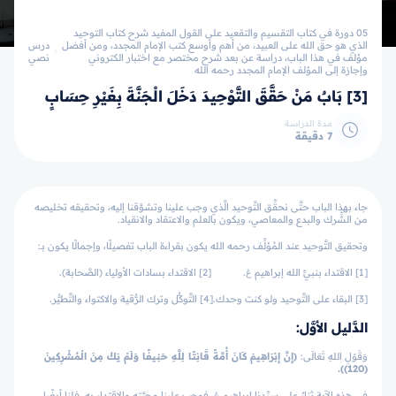
05 دورة في كتاب التقسيم والتقعيد على القول المفيد شرح كتاب التوحيد
الذي هو حق الله على العبيد، من أهم وأوسع كتب الإمام المجدد، ومن أفضل
درس
مؤلف في هذا الباب، دراسة عن بعد شرح مختصر مع اختبار الكتروني
نصي
وإجازة إلى المؤلف الإمام المجدد رحمه الله
[3] بَابٌ مَنْ حَقَّقَ التَّوْحِيدَ دَخَلَ الْجَنَّةَ بِغَيْرِ حِسَابٍ
مدة الدراسة
7 دقيقة
جاء بهذا الباب حتَّى نحقِّق التَّوحيد الَّذي وجب علينا وتشوَّقنا إليه، وتحقيقه تخليصه
من الشِّرك والبدع والمعاصي، ويكون بالعلم والاعتقاد والانقياد.
وتحقيق التَّوحيد عند المُؤلِّف رحمه الله يكون بقراءة الباب تفصيلًا، وإجمالًا يكون بـ:
[1] الاقتداء بنبيِّ الله إبراهيم ڠ. [2] الاقتداء بسادات الأولياء (الصَّحابة).
[3] البقاء على التَّوحيد ولو كنت وحدك.[4] التَّوكُّل وترك الرُّقية والاكتواء والتَّطيُّر.
الدَّليل الأوَّل:
وَقَوْلِ اللهِ تَعَالَى:
﴿إِنَّ إِبْرَاهِيمَ كَانَ أُمَّةً قَانِتًا لِلَّهِ حَنِيفًا وَلَمْ يَكُ مِنَ الْمُشْرِكِينَ
(120)﴾.
في هذه الآية ثناءٌ على سيِّدنا إبراهيم ڠ، فوجب علينا محبَّته والاقتداء به، فلنا أيضًا