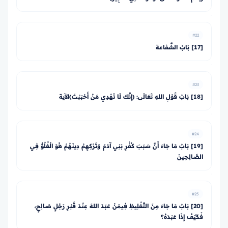
#22
[17] بَابُ الشَّفاعة
#23
[18] بَابُ قَوْلِ اللهِ تَعَالَى: ﴿إِنَّكَ لَا تَهْدِي مَنْ أَحْبَبْتَ﴾الآية
#24
[19] بَابُ مَا جَاءَ أَنَّ سَبَبَ كُفْرِ بَنِي آدَمَ وَتَرْكِهِمْ دِينَهُمْ هُوَ الْغُلُوُّ فِي
الصَّالِحِينَ
#25
[20] بَابُ مَا جَاءَ مِنَ التَّغْلِيظِ فِيمَنْ عَبَدَ اللهَ عِنْدَ قَبْرِ رَجُلٍ صَالِحٍ،
فَكَيْفَ إِذَا عَبَدَهُ؟