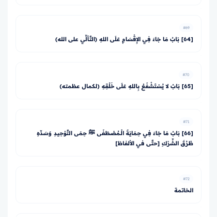
#69
[64] بَابُ مَا جَاءَ فِي الإِقْسَامِ عَلَى اللهِ (التَّألِّي على الله)
#70
[65] بَابُ لا يُسْتَشْفَعُ بِاللهِ عَلَى خَلْقِهِ (لكمال عظمته)
#71
[66] بَابُ مَا جَاءَ فِي حِمَايَةَ الْـمُصْطَفَى ﷺ حِمَى التَّوْحِيدِ وَسَدِّهِ
طُرُقَ الشِّرْكِ [حتَّى في الألفاظ]
#72
الخاتمة