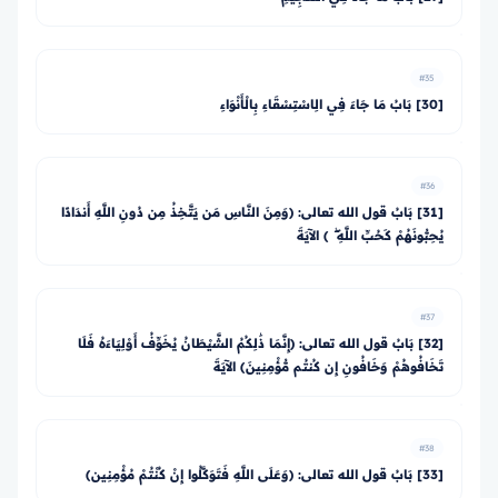
#35
[30] بَابُ مَا جَاءَ فِي الِاسْتِسْقَاءِ بِالْأَنْوَاءِ
#36
[31] بَابُ قول الله تعالى: ﴿وَمِنَ النَّاسِ مَن يَتَّخِذُ مِن دُونِ اللَّهِ أَندَادًا
يُحِبُّونَهُمْ كَحُبِّ اللَّهِ ۖ ﴾ الآيَةَ
#37
[32] بَابُ قول الله تعالى: ﴿إِنَّمَا ذَٰلِكُمُ الشَّيْطَانُ يُخَوِّفُ أَوْلِيَاءَهُ فَلَا
تَخَافُوهُمْ وَخَافُونِ إِن كُنتُم مُّؤْمِنِينَ﴾ الآيَةَ
#38
[33] بَابُ قول الله تعالى: ﴿وَعَلَى اللَّهِ فَتَوَكَّلُوا إِنْ كُنْتُمْ مُؤْمِنِين﴾