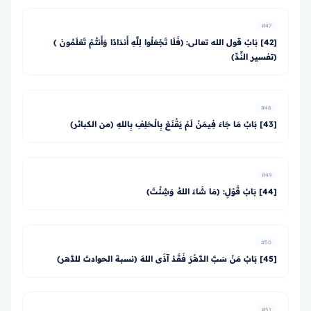
#47
[42] بَابُ قول الله تعالى: ﴿فَلَا تَجْعَلُوا لِلَّهِ أَندَادًا وَأَنتُمْ تَعْلَمُونَ ﴾
(تفسير النِّدِّ)
#48
[43] بَابُ مَا جَاءَ فِيمَنْ لَمْ يَقْنَعْ بِالْـحَلِفِ بِاللهِ (من الكبائر)
#49
[44] بَابُ قَوْلِ: (مَا شَاءَ اللهُ وَشِئْتَ)
#50
[45] بَابُ مَنْ سَبَّ الدَّهْرَ فَقَدْ آذَى اللهَ (نسبة الحوادث للدَّهر)
#51