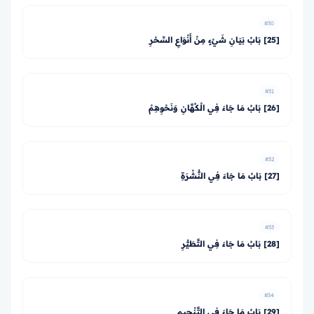
#30
[25] بَابُ بَيَانِ شَيْءٍ مِنْ أَنْوَاعِ السِّحْرِ
#31
[26] بَابُ مَا جَاءَ فِي الْكُهَّانِ وَنَحْوِهِمْ
#32
[27] بَابُ مَا جَاءَ فِي النُّشْرَةِ
#33
[28] بَابُ مَا جَاءَ فِي التَّطَيُّرِ
#34
[29] بَابُ مَا جَاءَ فِي التَّنْجِيمِ