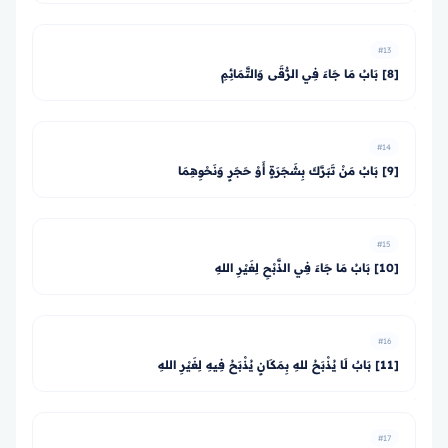
#13
[8] بَابُ مَا جَاءَ فِي الرُّقَى وَالتَّمَائِمِ
#14
[9] بَابُ مَنْ تَبَرَّكَ بِشَجَرَةٍ أَوْ حَجَرٍ وَنَحْوِهِمَا
#15
[10] بَابُ مَا جَاءَ فِي الذَّبْحِ لِغَيْرِ اللهِ
#16
[11] بَابٌ لَا يُذْبَحُ للهِ بِمَكَانٍ يُذْبَحُ فِيهِ لِغَيْرِ اللهِ
#17