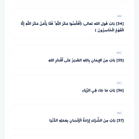
#39
[34] بَابُ قول الله تعالى: ﴿أَفَأَمِنُوا مَكْرَ اللَّهِ ۚ فَلَا يَأْمَنُ مَكْرَ اللَّهِ إِلَّا
الْقَوْمُ الْخَاسِرُونَ ﴾
#40
[35] بَابٌ مِنَ الإِيمَانِ بِاللهِ الصَّبْرُ عَلَى أَقْدَارِ اللهِ
#41
[36] بَابُ مَا جَاءَ فِي الرِّيَاءِ
#42
[37] بَابٌ مِنَ الشِّرْكِ إِرَادَةُ الْإِنْسَانِ بِعَمَلِهِ الدُّنْيَا