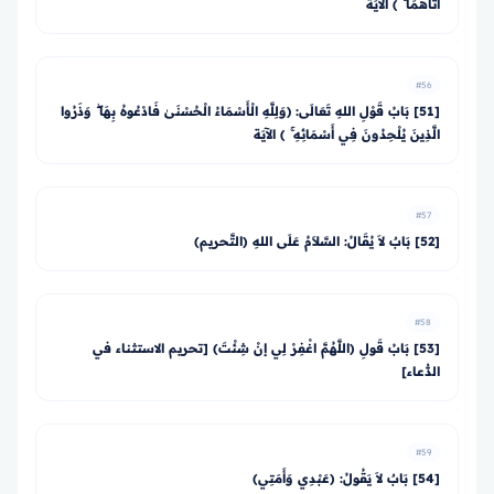
آتَاهُمَا ۚ ﴾ الآيَةَ
#56
[51] بَابُ قَوْلِ اللهِ تَعَالَى: ﴿وَلِلَّهِ الْأَسْمَاءُ الْحُسْنَىٰ فَادْعُوهُ بِهَا ۖ وَذَرُوا
الَّذِينَ يُلْحِدُونَ فِي أَسْمَائِهِ ۚ ﴾ الآيَة
#57
[52] بَابٌ لاَ يُقَالُ: السَّلاَمُ عَلَى اللهِ (التَّحريم)
#58
[53] بَابُ قَولِ (اللَّهُمَّ اغْفِرْ لِي إنْ شِئْتَ) [تحريم الاستثناء في
الدُّعاء]
#59
[54] بَابٌ لاَ يَقُولُ: (عَبْدِي وَأَمَتِي)