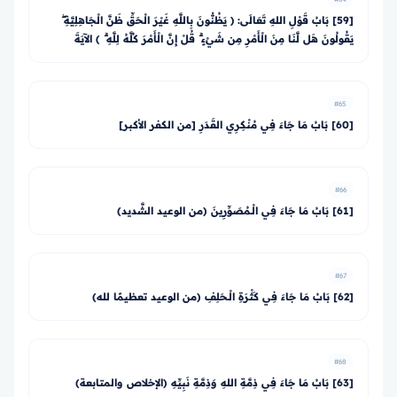
[59] بَابُ قَوْلِ اللهِ تَعَالَى: ﴿ يَظُنُّونَ بِاللَّهِ غَيْرَ الْحَقِّ ظَنَّ الْجَاهِلِيَّةِ ۖ
يَقُولُونَ هَل لَّنَا مِنَ الْأَمْرِ مِن شَيْءٍ ۗ قُلْ إِنَّ الْأَمْرَ كُلَّهُ لِلَّهِ ۗ ﴾ الآيَةَ
#65
[60] بَابُ مَا جَاءَ فِي مُنْكِرِي القَدَرِ [من الكفر الأكبر]
#66
[61] بَابُ مَا جَاءَ فِي الْـمُصَوِّرِينَ (من الوعيد الشَّديد)
#67
[62] بَابُ مَا جَاءَ فِي كَثْرَةِ الْـحَلِفِ (من الوعيد تعظيمًا لله)
#68
[63] بَابُ مَا جَاءَ فِي ذِمَّةِ اللهِ وَذِمَّةِ نَبِيِّهِ (الإخلاص والمتابعة)