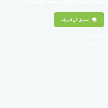
خذ الخطوة الأولى نحو الإتقان!
التسجيل في الدورات
روابط إضافية
الفئات الشائعة
تسجيل الدخول
إنشاء حساب
اتصل بنا
التحقق من الشهادة
كن مدربًا
من نحن
الشروط والسياسات