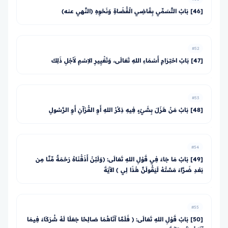
[46] بَابُ التَّسَمِّي بِقَاضِي الْقُضَاةِ وَنَحْوِهِ (النَّهي عنه)
#52
[47] بَابُ احْتِرَامِ أَسْمَاءِ اللهِ تَعَالَى، وَتَغْيِيرِ الاِسْمِ لأَجْلِ ذَلِكَ
#53
[48] بَابُ مَنْ هَزَلَ بِشَيْءٍ فِيهِ ذِكْرُ اللهِ أَوِ القُرْآنِ أَوِ الرَّسُولِ
#54
[49] بَابُ مَا جَاءَ فِي قَوْلِ اللهِ تَعَالَى: ﴿وَلَئِنْ أَذَقْنَاهُ رَحْمَةً مِّنَّا مِن
بَعْدِ ضَرَّاءَ مَسَّتْهُ لَيَقُولَنَّ هَٰذَا لِي ﴾ الآيَةَ
#55
[50] بَابُ قَوْلِ اللهِ تَعَالَى: ﴿ فَلَمَّا آتَاهُمَا صَالِحًا جَعَلَا لَهُ شُرَكَاءَ فِيمَا