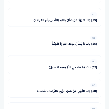
#60
[55] بَابٌ لاَ يُرَدُّ مَنْ سَأَلَ بِاللهِ (التَّحريم أو الكراهة)
#61
[56] بَابٌ لاَ يُسْأَلُ بَوَجْهِ اللهِ إِلاَّ الْـجَنَّةُ
#62
[57] بَابُ مَا جَاءَ فِي اللَّوْ (فيه تفصيلٌ)
#63
[58] بَابُ النَّهْيِ عَنْ سَبِّ الرِّيحِ (الرِّضا بالقضاء)
#64