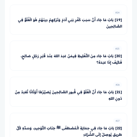
#24
[19] بَابُ مَا جَاءَ أَنَّ سَبَبَ كُفْرِ بَنِي آدَمَ وَتَرْكِهِمْ دِينَهُمْ هُوَ الْغُلُوُّ فِي
الصَّالِحِينَ
#25
[20] بَابُ مَا جَاءَ مِنَ التَّغْلِيظِ فِيمَنْ عَبَدَ اللهَ عِنْدَ قَبْرِ رَجُلٍ صَالِحٍ،
فَكَيْفَ إِذَا عَبَدَهُ؟
#26
[21] بَابُ مَا جَاءَ أَنَّ الْغُلُوَّ فِي قُبور الصَّالِحِينَ يُصَيِّرُهَا أَوْثَانًا تُعْبَدُ مِنْ
دُونِ اللهِ
#27
[22] بَابُ مَا جَاءَ فِي حِمَايَةِ الْـمُصْطَفَى ﷺ جَنَابَ التَّوْحِيدِ، وَسَدِّهِ كُلَّ
طَرِيقٍ يُوصِلُ إِلَى الشِّرْكِ