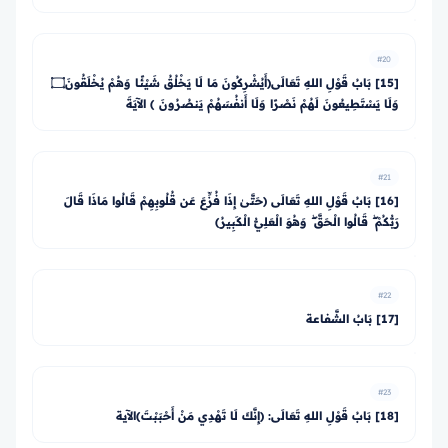
#20
[15] بَابُ قَوْلِ اللهِ تَعَالَى﴿أَيُشْرِكُونَ مَا لَا يَخْلُقُ شَيْئًا وَهُمْ يُخْلَقُونَ۝
وَلَا يَسْتَطِيعُونَ لَهُمْ نَصْرًا وَلَا أَنفُسَهُمْ يَنصُرُونَ ﴾ الآيَةَ
#21
[16] بَابُ قَوْلِ اللهِ تَعَالَى ﴿حَتَّىٰ إِذَا فُزِّعَ عَن قُلُوبِهِمْ قَالُوا مَاذَا قَالَ
رَبُّكُمْ ۖ قَالُوا الْحَقَّ ۖ وَهُوَ الْعَلِيُّ الْكَبِيرُ﴾
#22
[17] بَابُ الشَّفاعة
#23
[18] بَابُ قَوْلِ اللهِ تَعَالَى: ﴿إِنَّكَ لَا تَهْدِي مَنْ أَحْبَبْتَ﴾الآية