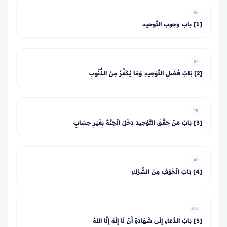
#6
[1] باب وجوب التَّوحيد
#7
[2] بَابُ فَضْلِ التَّوْحِيدِ وَمَا يُكَفِّرُ مِنَ الذُّنُوبِ
#8
[3] بَابٌ مَنْ حَقَّقَ التَّوْحِيدَ دَخَلَ الْجَنَّةَ بِغَيْرِ حِسَابٍ
#9
[4] بَابُ الْخَوْفِ مِنَ الشِّرْكِ
#10
[5] بَابُ الدُّعَاءِ إِلَى شَهَادَةِ أَنْ لَا إِلَهَ إِلَّا اللهُ