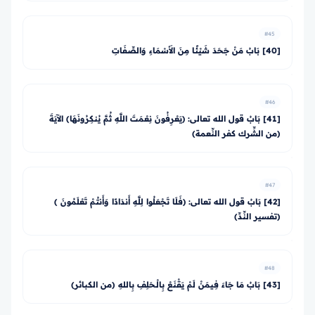
#45
[40] بَابُ مَنْ جَحَدَ شَيْئًا مِنَ الأَسْمَاءِ وَالصِّفَاتِ
#46
[41] بَابُ قول الله تعالى: ﴿يَعْرِفُونَ نِعْمَتَ اللَّهِ ثُمَّ يُنكِرُونَهَا﴾ الآيَةَ
(من الشِّرك كفر النِّعمة)
#47
[42] بَابُ قول الله تعالى: ﴿فَلَا تَجْعَلُوا لِلَّهِ أَندَادًا وَأَنتُمْ تَعْلَمُونَ ﴾
(تفسير النِّدِّ)
#48
[43] بَابُ مَا جَاءَ فِيمَنْ لَمْ يَقْنَعْ بِالْـحَلِفِ بِاللهِ (من الكبائر)