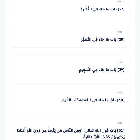
#32
[27] بَابُ مَا جَاءَ فِي النُّشْرَةِ
#33
[28] بَابُ مَا جَاءَ فِي التَّطَيُّرِ
#34
[29] بَابُ مَا جَاءَ فِي التَّنْجِيمِ
#35
[30] بَابُ مَا جَاءَ فِي الِاسْتِسْقَاءِ بِالْأَنْوَاءِ
#36
[31] بَابُ قول الله تعالى: ﴿وَمِنَ النَّاسِ مَن يَتَّخِذُ مِن دُونِ اللَّهِ أَندَادًا
يُحِبُّونَهُمْ كَحُبِّ اللَّهِ ۖ ﴾ الآيَةَ