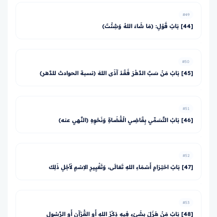
#49
[44] بَابُ قَوْلِ: (مَا شَاءَ اللهُ وَشِئْتَ)
#50
[45] بَابُ مَنْ سَبَّ الدَّهْرَ فَقَدْ آذَى اللهَ (نسبة الحوادث للدَّهر)
#51
[46] بَابُ التَّسَمِّي بِقَاضِي الْقُضَاةِ وَنَحْوِهِ (النَّهي عنه)
#52
[47] بَابُ احْتِرَامِ أَسْمَاءِ اللهِ تَعَالَى، وَتَغْيِيرِ الاِسْمِ لأَجْلِ ذَلِكَ
#53
[48] بَابُ مَنْ هَزَلَ بِشَيْءٍ فِيهِ ذِكْرُ اللهِ أَوِ القُرْآنِ أَوِ الرَّسُولِ