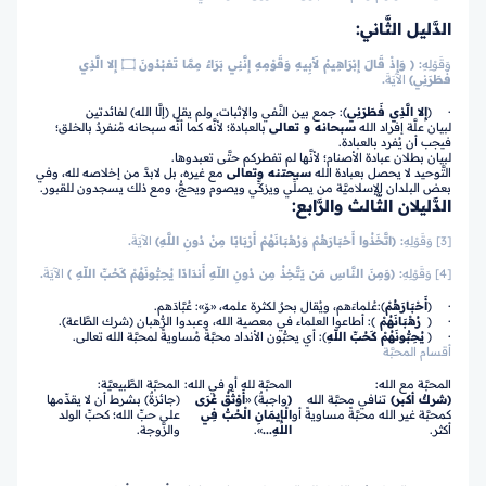
الدَّليل الثَّاني:
وَقَوْلِهِ
:
﴿ وَإِذْ قَالَ إِبْرَاهِيمُ لأَبِيهِ وَقَوْمِهِ إِنَّنِي بَرَاءٌ مِمَّا تَعْبُدُونَ ۝ إِلا الَّذِي
فَطَرَنِي﴾
الآيَةَ
.
· ﴿
إِلا الَّذِي فَطَرَنِي
﴾: جمع بين النَّفي والإثبات، ولم يقل (إلَّا الله) لفائدتين
لبيان علَّة إفراد الله
سبحانه و تعالى
بالعبادة؛ لأنَّه كما أنَّه سبحانه مُنفردٌ بالخلق؛
فيجب أن يُفرد بالعبادة.
لبيان بطلان عبادة الأصنام؛ لأنَّها لم تفطركم حتَّى تعبدوها.
التَّوحيد لا يحصل بعبادة الله
سبحتنه وتعالى
مع غيره، بل لابدَّ من إخلاصه لله، وفي
بعض البلدان الإسلاميَّة من يصلِّي ويزكِّي ويصوم ويحجُّ، ومع ذلك يسجدون للقبور.
الدَّليلان الثَّالث والرَّابع:
[3] وَقَوْلِهِ
:
﴿اتَّخَذُوا أَحْبَارَهُمْ وَرُهْبَانَهُمْ أَرْبَابًا مِنْ دُونِ اللَّهِ﴾
الآيَةَ
.
[4] وَقَوْلِهِ
:
﴿وَمِنَ النَّاسِ مَن يَتَّخِذُ مِن دُونِ اللّهِ أَندَادًا يُحِبُّونَهُمْ كَحُبِّ اللّهِ ﴾
الآيَةَ
.
· ﴿
أَحْبَارَهُمْ
﴾:عُلماءَهم، ويُقال بحرٌ لكثرة علمه، «ﯚ»: عُبَّادَهم.
· ﴿
رُهْبَانَهُمْ
﴾: أطاعوا العلماء في معصية الله، وعبدوا الرُّهبان (شرك الطَّاعة).
· ﴿
يُحِبُّونَهُمْ كَحُبِّ اللّهِ
﴾: أي يحبُّون الأنداد محبَّةً مُساويةً لمحبَّة الله تعالى.
أقسام المحبَّة
المحبَّة مع الله:
المحبَّة لله أو في الله:
المحبَّة الطَّبيعيَّة:
(شركٌ أكبر)
تنافي محبَّة الله
(
واجبةٌ) «
أَوْثَقُ عُرَى
(جائزةٌ) بشرط أن لا يقدِّمها
كمحبَّة غير الله محبَّةً مساويةً أو
الْإِيمَانِ الْحُبُّ فِي
على حبِّ الله؛ كحبِّ الولد
أكثر.
اللهِ...
».
والزَّوجة.