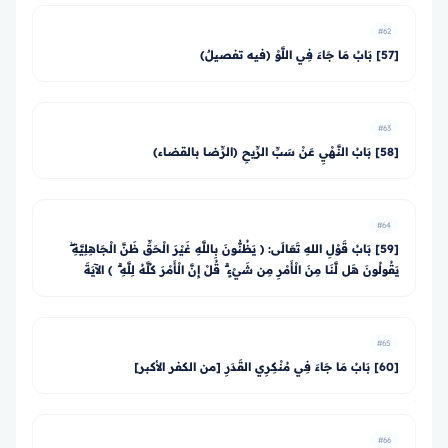
#62
[57] بَابُ مَا جَاءَ فِي اللَّوْ (فيه تفصيلٌ)
#63
[58] بَابُ النَّهْيِ عَنْ سَبِّ الرِّيحِ (الرِّضا بالقضاء)
#64
[59] بَابُ قَوْلِ اللهِ تَعَالَى: ﴿ يَظُنُّونَ بِاللَّهِ غَيْرَ الْحَقِّ ظَنَّ الْجَاهِلِيَّةِ ۖ
يَقُولُونَ هَل لَّنَا مِنَ الْأَمْرِ مِن شَيْءٍ ۗ قُلْ إِنَّ الْأَمْرَ كُلَّهُ لِلَّهِ ۗ ﴾ الآيَةَ
#65
[60] بَابُ مَا جَاءَ فِي مُنْكِرِي القَدَرِ [من الكفر الأكبر]
#66