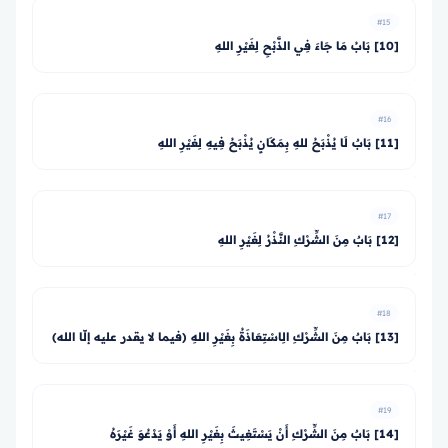
#15
[10] بَابُ مَا جَاءَ فِي الذَّبْحِ لِغَيْرِ اللهِ
#16
[11] بَابٌ لَا يُذْبَحُ للهِ بِمَكَانٍ يُذْبَحُ فِيهِ لِغَيْرِ اللهِ
#17
[12] بَابٌ مِنَ الشِّرْكِ النَّذْرُ لِغَيْرِ اللهِ
#18
[13] بَابٌ مِنَ الشِّرْكِ الِاسْتِعَاذَةُ بِغَيْرِ اللهِ (فيما لا يقدر عليه إلّا الله)
#19
[14] بَابٌ مِنَ الشِّرْكِ أَنْ يَسْتَغِيثَ بِغَيْرِ اللهِ أَوْ يَدْعُوَ غَيْرَهُ