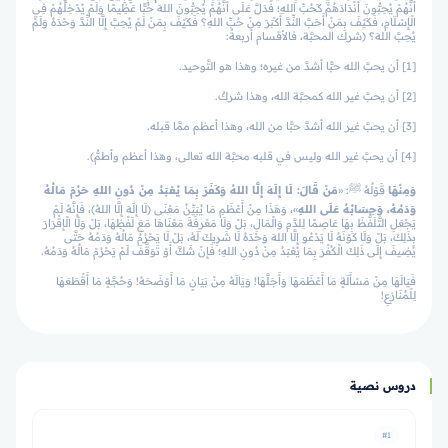
أَنَّهُمْ يُحِبُّونَ أَنْدَادَهُمْ كَحُبِّ اللهِ؛ فَدَلَّ عَلَى أَنَّهُمْ يُحِبُّونَ اللهَ حُبًّا عَظِيمًا وَلَمْ يُدْخِلْهُمْ فِي
الْإِسْلَامِ، فَكَيْفَ بِمَنْ أَحَبَّ النِّدَّ أَكْبَرَ مِنْ حُبِّ اللهِ؟ فَكَيْفَ بِمَنْ لَمْ يُحِبَّ إِلَّا النِّدَّ وَحْدَهُ وَلَمْ
يُحِبَّ اللهَ؟ (شرك المحبَّة، فالأقسام أربعةٌ:
[1] أن يحبَّ الله حبًّا أشدَّ من غيره؛ وهذا هو التَّوحيد.
[2] أن يحبَّ غير الله كمحبَّة الله، وهذا شركٌ.
[3] أن يحبَّ غير الله أشدَّ حبًّا من الله، وهذا أعظم ممَّا قبله.
[4] أن يحبَّ غير الله وليس في قلبه محبَّة الله تعالى، وهذا أعظم وأطمُّ).
وَمِنْهَا
قَوْلُهُ ﷺ: «
مَنْ قَالَ: لَا إِلَهَ إِلَّا اللهُ وَكَفَرَ بِمَا يُعْبَدُ مِنْ دُونِ اللهِ حَرُمَ مَالُهُ
وَدَمُهُ، وَحِسَابُهُ عَلَى اللهِ
»، وَهَذَا مِنْ أَعْظَمِ مَا يُبَيِّنُ مَعْنَى (لَا إِلَهَ إِلَّا اللهُ)، فَإِنَّهُ لَمْ
يَجْعَلِ التَّلَفُّظَ بِهَا عَاصِمًا لِلدَّمِ وَالْمَالِ، بَلْ وَلَا مَعْرِفَةَ مَعْنَاهَا مَعَ لَفْظِهَا، بَلْ وَلَا الْإِقْرَارَ
بِذَلِكَ، بَلْ وَلَا كَوْنَهُ لَا يَدْعُو إِلَّا اللهَ وَحْدَهُ لَا شَرِيكَ لَهُ، بَلْ لَا يَحْرُمُ مَالُهُ وَدَمُهُ حَتَّى
يُضِيفَ إِلَى ذَلِكَ الْكُفْرَ بِمَا يُعْبَدُ مِنْ دُونِ اللهِ؛ فَإِنْ شَكَّ أَوْ تَوَقَّفَ لَمْ يَحْرُمْ مَالُهُ وَدَمُهُ.
فَيَالَهَا مِنْ مَسْأَلَةٍ مَا أَعْظَمَهَا وَأَجَلَّهَا! وَيَالَهُ مِنْ بَيَانٍ مَا أَوْضَحَهُ! وَحُجَّةٍ مَا أَقْطَعَهَا
لِلْمُنَازِعِ!
دروس نصية
#1