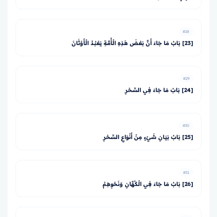
#28
[23] بَابُ مَا جَاءَ أَنَّ بَعْضَ هَذِهِ الْأُمَّةِ يَعْبُدُ الْأَوْثَانَ
#29
[24] بَابُ مَا جَاءَ فِي السِّحْرِ
#30
[25] بَابُ بَيَانِ شَيْءٍ مِنْ أَنْوَاعِ السِّحْرِ
#31
[26] بَابُ مَا جَاءَ فِي الْكُهَّانِ وَنَحْوِهِمْ