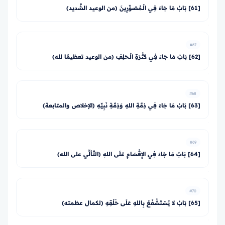
[61] بَابُ مَا جَاءَ فِي الْـمُصَوِّرِينَ (من الوعيد الشَّديد)
#67
[62] بَابُ مَا جَاءَ فِي كَثْرَةِ الْـحَلِفِ (من الوعيد تعظيمًا لله)
#68
[63] بَابُ مَا جَاءَ فِي ذِمَّةِ اللهِ وَذِمَّةِ نَبِيِّهِ (الإخلاص والمتابعة)
#69
[64] بَابُ مَا جَاءَ فِي الإِقْسَامِ عَلَى اللهِ (التَّألِّي على الله)
#70
[65] بَابُ لا يُسْتَشْفَعُ بِاللهِ عَلَى خَلْقِهِ (لكمال عظمته)