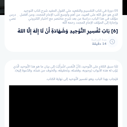
05 دورة في كتاب التقسيم والتقعيد على القول المفيد شرح كتاب التوحيد
الذي هو حق الله على العبيد، من أهم وأوسع كتب الإمام المجدد، ومن أفضل
درس
مؤلف في هذا الباب، دراسة عن بعد شرح مختصر مع اختبار الكتروني
نصي
وإجازة إلى المؤلف الإمام المجدد رحمه الله
[6] بَابُ تَفْسِيرِ التَّوْحِيدِ وَشَهَادَةِ أَنْ لَا إِلَهَ إِلَّا اللهُ
مدة الدراسة
14 دقيقة
لمَّا سبق الكلام على التَّوحيد، كأنَّ النَّفس اشْرأَبَّت إلى بيان ما هو هذا التَّوحيد الَّذي
بُوِّب له هذه الأبواب (وجوبه، وفضله، وتحقيقه، والخوف من ضدِّه، والدَّعوة إليه)،
فيُجاب بهذا الباب، وهو تفسير التَّوحيد إلى نهاية الكتاب.