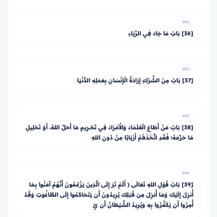
#41
[36] بَابُ مَا جَاءَ فِي الرِّيَاءِ
#42
[37] بَابٌ مِنَ الشِّرْكِ إِرَادَةُ الْإِنْسَانِ بِعَمَلِهِ الدُّنْيَا
#43
[38] بَابٌ مَنْ أَطَاعَ الْعُلَمَاءَ وَالأُمَرَاءَ فِي تَحْــرِيمِ مَا أَحَلَّ اللهُ، أَوْ تَحْلِيلِ
مَا حَرَّمَهُ؛ فَقَدِ اتَّخَذَهُمْ أَرْبَابًا مِنْ دُونِ اللهِ
#44
[39] بَابُ قَوْلِ اللهِ تَعَالَى ﴿ أَلَمْ تَرَ إِلَى الَّذِينَ يَزْعُمُونَ أَنَّهُمْ آمَنُوا بِمَا
أُنزِلَ إِلَيْكَ وَمَا أُنزِلَ مِن قَبْلِكَ يُرِيدُونَ أَن يَتَحَاكَمُوا إِلَى الطَّاغُوتِ وَقَدْ
أُمِرُوا أَن يَكْفُرُوا بِهِ وَيُرِيدُ الشَّيْطَانُ أَن يُ