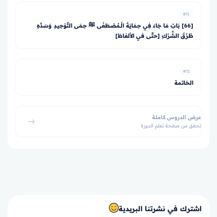
#71
[66] بَابُ مَا جَاءَ فِي حِمَايَةَ الْـمُصْطَفَى ﷺ حِمَى التَّوْحِيدِ وَسَدِّهِ
طُرُقَ الشِّرْكِ [حتَّى في الألفاظ]
#72
الخاتمة
عرض الدروس كاملة
تحقق من صفحة تعلم الدورة
اشترك في نشرتنا البريدية