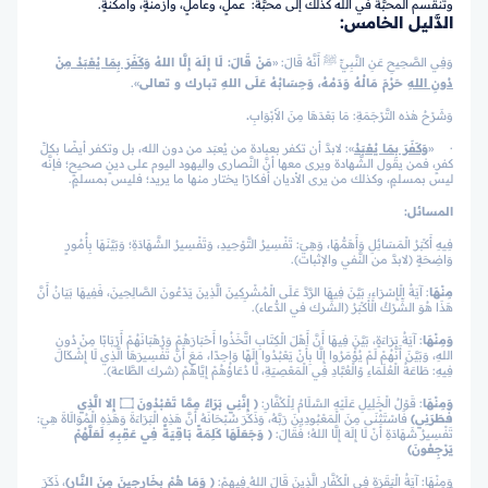
وتنقسم المحبَّة في الله كذلك إلى محبَّة: عملٍ، وعاملٍ، وأزمنةٍ، وأمكنةٍ.
الدَّليل الخامس:
وَفِي الصَّحِيحِ عَنِ النَّبِيِّ ﷺ أَنَّهُ قَالَ: «
مَنْ قَالَ: لَا إِلَهَ إِلَّا اللهُ
وَكَفَرَ بِمَا يُعْبَدُ مِنْ
دُونِ اللهِ
حَرُمَ مَالُهُ وَدَمُهُ، وَحِسَابُهُ عَلَى اللهِ تبارك و تعالى
».
وَشَرْحُ هٰذه التَّرْجَمَةِ: مَا بَعْدَهَا مِنَ الأَبْوَابِ
.
· «
وَكَفَرَ بِمَا يُعْبَدُ
»: لابدَّ أن تكفر بعبادة من يُعبَد من دون الله، بل وتكفر أيضًا بكلِّ
كفرٍ، فمن يقول الشَّهادة ويرى معها أنَّ النَّصارى واليهود اليوم على دينٍ صحيحٍ؛ فإنَّه
ليس بمسلمٍ، وكذلك من يرى الأديان أفكارًا يختار منها ما يريد؛ فليس بمسلمٍ.
المسائل:
فِيهِ أَكْبَرُ الْمَسَائِلِ وَأَهَمُّهَا، وَهِيَ: تَفْسِيرُ التَّوْحِيدِ، وَتَفْسِيرُ الشَّهَادَةِ؛ وَبَيَّنَهَا بِأُمُورٍ
وَاضِحَةٍ (لابدَّ من النَّفي والإثبات).
مِنْهَا
: آيَةُ الْإِسْرَاءِ، بَيَّنَ فِيهَا الرَّدَّ عَلَى الْمُشْرِكِينَ الَّذِينَ يَدْعُونَ الصَّالِحِينَ، فَفِيهَا بَيَانُ أَنَّ
هَذَا هُوَ الشِّرْكُ الْأَكْبَرُ (الشِّرك في الدُّعاء).
وَمِنْهَا
: آيَةُ بَرَاءَةٍ، بَيَّنَ فِيهَا أَنَّ أَهْلَ الْكِتَابِ اتَّخَذُوا أَحْبَارَهُمْ وَرُهْبَانَهُمْ أَرْبَابًا مِنْ دُونِ
اللهِ، وَبَيَّنَ أَنَّهُمْ لَمْ يُؤْمَرُوا إِلَّا بِأَنْ يَعْبُدُوا إِلَهًا وَاحِدًا، مَعَ أَنَّ تَفْسِيرَهَا الَّذِي لَا إِشْكَالَ
فِيهِ: طَاعَةُ الْعُلَمَاءِ وْالْعُبَّادِ فِي الْمَعْصِيَةِ، لَا دُعَاؤُهُمْ إِيَّاهُمْ (شرك الطَّاعة).
وَمِنْهَا
: قَوْلُ الْخَلِيلِ عَلَيْهِ السَّلَامُ لِلْكُفَّارِ:
﴿ إِنَّنِي بَرَاءٌ مِمَّا تَعْبُدُونَ ۝ إِلا الَّذِي
فَطَرَنِي﴾
فَاسْتَثْنَى مِنَ الْمَعْبُودِينَ رَبَّهُ، وَذَكَرَ سُبْحَانَهُ أَنَّ هَذِهِ الْبَرَاءَةَ وَهَذِهِ الْمُوَالَاةَ هِيَ:
تَفْسِيرُ شَهَادَةِ أَنْ لَا إِلَهَ إِلَّا اللهُ؛ فَقَالَ:
﴿ وَجَعَلَهَا كَلِمَةً بَاقِيَةً فِي عَقِبِهِ لَعَلَّهُمْ
يَرْجِعُونَ﴾
وَمِنْهَا: آيَةُ الْبَقَرَةِ فِي الْكُفَّارِ الَّذِينَ قَالَ اللهُ فِيهِمْ:
﴿ وَمَا هُمْ بِخَارِجِينَ مِنَ النَّارِ﴾
، ذَكَرَ