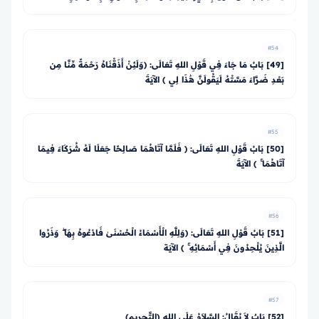
#54
[49] بَابُ مَا جَاءَ فِي قَوْلِ اللهِ تَعَالَى: ﴿وَلَئِنْ أَذَقْنَاهُ رَحْمَةً مِّنَّا مِن
بَعْدِ ضَرَّاءَ مَسَّتْهُ لَيَقُولَنَّ هَٰذَا لِي ﴾ الآيَةَ
#55
[50] بَابُ قَوْلِ اللهِ تَعَالَى: ﴿ فَلَمَّا آتَاهُمَا صَالِحًا جَعَلَا لَهُ شُرَكَاءَ فِيمَا
آتَاهُمَا ۚ ﴾ الآيَةَ
#56
[51] بَابُ قَوْلِ اللهِ تَعَالَى: ﴿وَلِلَّهِ الْأَسْمَاءُ الْحُسْنَىٰ فَادْعُوهُ بِهَا ۖ وَذَرُوا
الَّذِينَ يُلْحِدُونَ فِي أَسْمَائِهِ ۚ ﴾ الآيَة
#57
[52] بَابٌ لاَ يُقَالُ: السَّلاَمُ عَلَى اللهِ (التَّحريم)