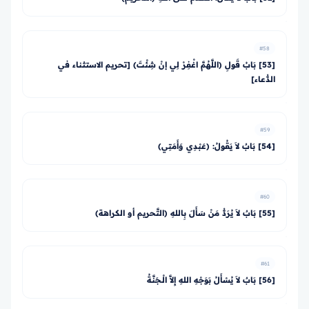
#58
[53] بَابُ قَولِ (اللَّهُمَّ اغْفِرْ لِي إنْ شِئْتَ) [تحريم الاستثناء في
الدُّعاء]
#59
[54] بَابٌ لاَ يَقُولُ: (عَبْدِي وَأَمَتِي)
#60
[55] بَابٌ لاَ يُرَدُّ مَنْ سَأَلَ بِاللهِ (التَّحريم أو الكراهة)
#61
[56] بَابٌ لاَ يُسْأَلُ بَوَجْهِ اللهِ إِلاَّ الْـجَنَّةُ