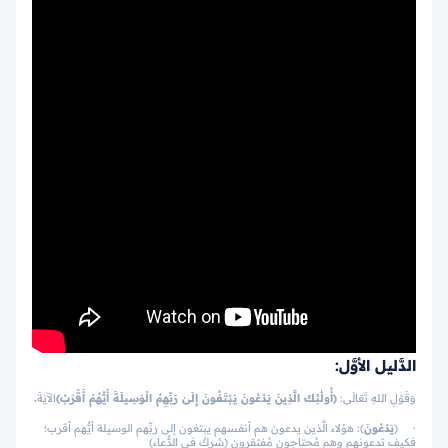
الدَّليل الأوَّل:
وَقَوْلِ اللهِ تَعَالَى:
﴿أُولَٰئِكَ الَّذِينَ يَدْعُونَ يَبْتَغُونَ إِلَىٰ رَبِّهِمُ الْوَسِيلَةَ أَيُّهُمْ أَقْرَبُ﴾
الآيَةَ
.
· ﴿
يَدْعُونَ
﴾: هؤلاء الَّذين يدعون هم أنفسهم يبتغون إلى ربِّهم الوسيلة أيُّهم أقرب؛
فكيف تدعونهم وهم مُحتاجون مُفتقرون (شركٌ في الدُّعاء)