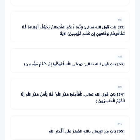
#37
[32] بَابُ قول الله تعالى: ﴿إِنَّمَا ذَٰلِكُمُ الشَّيْطَانُ يُخَوِّفُ أَوْلِيَاءَهُ فَلَا
تَخَافُوهُمْ وَخَافُونِ إِن كُنتُم مُّؤْمِنِينَ﴾ الآيَةَ
#38
[33] بَابُ قول الله تعالى: ﴿وَعَلَى اللَّهِ فَتَوَكَّلُوا إِنْ كُنْتُمْ مُؤْمِنِين﴾
#39
[34] بَابُ قول الله تعالى: ﴿أَفَأَمِنُوا مَكْرَ اللَّهِ ۚ فَلَا يَأْمَنُ مَكْرَ اللَّهِ إِلَّا
الْقَوْمُ الْخَاسِرُونَ ﴾
#40
[35] بَابٌ مِنَ الإِيمَانِ بِاللهِ الصَّبْرُ عَلَى أَقْدَارِ اللهِ