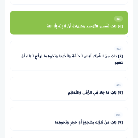
#11
[6] بَابُ تَفْسِيرِ التَّوْحِيدِ وَشَهَادَةِ أَنْ لَا إِلَهَ إِلَّا اللهُ
#12
[7] بَابٌ مِنَ الشِّرْكِ لُبْسُ الْحَلْقَةِ وَالْخَيْطِ وَنَحْوِهِمَا لِرَفْعِ الْبَلَاءِ أَوْ
دَفْعِهِ
#13
[8] بَابُ مَا جَاءَ فِي الرُّقَى وَالتَّمَائِمِ
#14
[9] بَابُ مَنْ تَبَرَّكَ بِشَجَرَةٍ أَوْ حَجَرٍ وَنَحْوِهِمَا