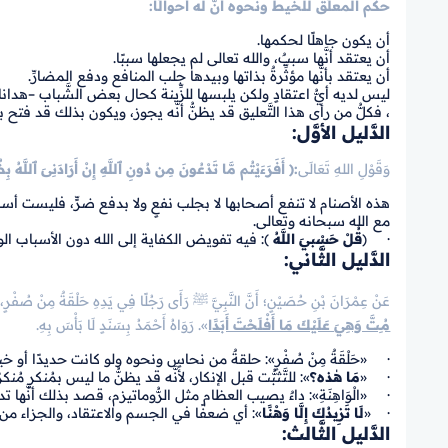
حكم المعلِّق للخيط ونحوه أنَّ له أحوالًا:
أن يكون جاهلًا لحكمها.
أن يعتقد أنَّها سببٌ، والله تعالى لم يجعلها سببًا.
أن يعتقد بأنَّها مؤثِّرةٌ بذاتها وبيدها جلب المنافع ودفع المضارِّ.
ليس لديه أيُّ اعتقادٍ ولكن يلبسها للزِّينة كحال بعض الشَّباب –هدانا ا
، فكلُّ من رأى هذا التَّعليق قد يظنُّ أنَّه يجوز، ويكون بذلك قد فتح با
الدَّليل الأوَّل:
وَقَوْلِ اللهِ تَعَالَى
:
﴿ أَفَرَءَيْتُم مَّا تَدْعُونَ مِن دُونِ ٱللَّهِ إِنْ أَرَادَنِىَ ٱللَّهُ ب
هذه الأصنام لا تنفع أصحابها لا بجلب نفعٍ ولا بدفع ضرٍّ، فليست أسبابًا
مع الله سبحانه وتعالى.
· ﴿
قُلْ حَسْبيَ اللَّهُ
﴾: فيه تفويض الكفاية إلى الله دون الأسباب الوه
الدَّليل الثَّاني:
عَنْ عِمْرَانَ بْنِ حُصَيْنٍ؛ أَنَّ النَّبِيَّ ﷺ رَأَى رَجُلًا فِي يَدِهِ حَلْقَةٌ مِنْ صُفْرٍ،
مُـِتَّ وَهِيَ عَلَيْكَ مَا أَفْلَحْتَ أَبَدًا
». رَوَاهُ أَحْمَدُ بِسَنَدٍ لَا بَأْسَ بِهِ.
· «حَلْقَةٌ مِنْ صُفْرٍ»: حلقةٌ من نحاسٍ ونحوه ولو كانت حديدًا أو خيو
· «
مَا هٰذه؟
»: للتَّثبُّت قبل الإنكار، لأنَّه قد يظنُّ ما ليس بمُنكرٍ مُنكرً
· «الْوَاهِنَةِ»: داءٌ يصيب العظام مثل الرُّوماتيزم، قصد بذلك أنَّه
· «
لَا تَزِيدُكَ إِلَّا وَهْنًا
»: أي ضعفًا في الجسم والاعتقاد، والجزاء م
الدَّليل الثَّالث: