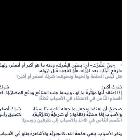
· «مِنَ الشِّرْكِ» أي: بعض الشِّرك، ومنه ما هو أكبر أو أصغر، ولهذ
«لرَفْعِ الْبَلَاءِ» بعد نزوله، «أَوْ دَفْعِهِ» قبل نزوله.
هل لبس الحلقة والخيط ونحوهما شركٌ أصغر أو أكبر؟
شركٌ أكبر:
شركٌ 
إذا اعتقد أنَّها مؤثِّرةٌ بذاتها، وبيدها جلب المنافع ودفع المضارِّ.
إذا اع
أقسام النَّاس في الاعتقاد في الأسباب ثلاثةٌ:
صحيحٌ: أن يعتقد ويجعل ما جعله الله سببًا سببًا،
شركٌ أصغر: 
والأسباب إمَّا حسِّيَّةٌ (كالدَّواء) أو شرعيَّةٌ (كالرُّقية).
كتعليق رأس 
انقسم النَّاس في الأخذ بالأسباب إلى طرفين ووسطٍ:
ينكر الأسباب: ينفي حكمة الله، كالجبريَّة والأشاعرة.
يغلو في الأسباب: