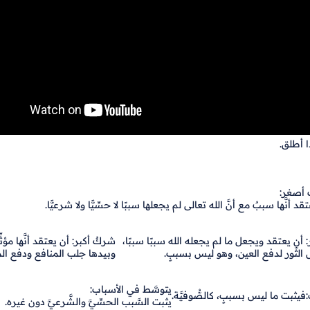
ا أطلق.
أصغر:
تقد أنَّها سببٌ مع أنَّ الله تعالى لم يجعلها سببًا لا حسِّيًّا ولا شرعيًّا.
أن يعتقد ويجعل ما لم يجعله الله سببًا سببًا،
شركٌ أكبر: أن يعتقد أنَّها مؤثِّر
الثَّور لدفع العين، وهو ليس بسببٍ.
وبيدها جلب المنافع ودفع المض
يتوسَّط في الأسباب:
فيثبت ما ليس بسببٍ، كالصُّوفيَّة.
يثبت السَّبب الحسِّيَّ والشَّرعيَّ دون غيره.