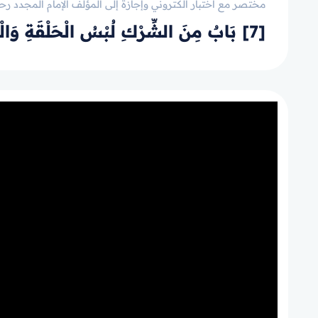
مختصر مع اختبار الكتروني وإجازة إلى المؤلف الإمام المجدد رحم
[7] بَابٌ مِنَ الشِّرْكِ لُبْسُ الْحَلْقَةِ وَالْخَيْطِ وَنَحْوِهِمَا لِرَفْعِ الْبَلَاءِ أَوْ دَفْعِهِ