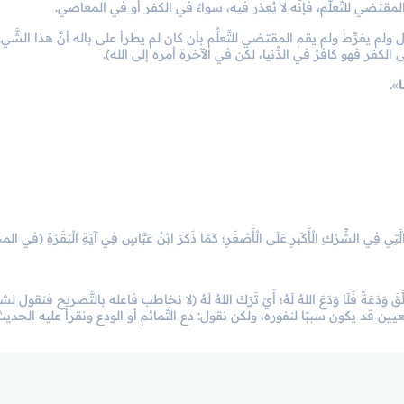
ولم يفرِّط ولم يقم المقتضي للتَّعلُّم بأن كان لم يطرأ على باله أنَّ هذا الشَّيء ح
الكفر فهو كافرٌ في الدُّنيا، لكن في الآخرة أمره إلى الله).
ا
».
اتِ الَّتِي فِي الشِّرْكِ الْأَكْبرِ عَلَى الْأَصْغَرِ؛ كَمَا ذَكَرَ ابْنُ عَبَّاسٍ فِي آيَةِ الْبَقَرَةِ (في الم
 وَمَنْ تَعَلَّقَ وَدَعَةً فَلَا وَدَعَ اللهُ لَهُ؛ أَيْ تَرَكَ اللهُ لَهُ (لا نخاطب فاعله بالتَّصريح فنق
لتَّعيين قد يكون سببًا لنفوره، ولكن نقول: دع التَّمائم أو الودع ونقرأ عليه الحديث