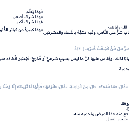
فهذا يُعلَّم.
فهذا شركٌ أصغر.
فهذا شركٌ أكبر.
لله وإيَّاهم-
فهذا كبيرةٌ من كبائر الذُّنو
ب شرٍّ على النَّاس، وفيه تشبُّهٌ بالنِّساء والمشركين.
ِضُرٍّ هَلْ هُنَّ كَٰشِفَٰتُ ضُرِّهِۦٓ ﴾
الآيَةَ.
 لذلك، ويُقاس عليها كلُّ ما ليس بسببٍ شرعيٍّ أو قَدَريٍّ؛ فيُعتبر اتِّخاذه سببً
ميَّة.
 فَقَالَ: «
مَا هٰذه؟
»، قَالَ: مِنَ الْوَاهِنَةِ، فَقَالَ: «
انْزِعْهَا؛ فَإِنَّهَا لَا تَزِيدُكَ إِلَّا وَهْنًا،
ف
طًا.
ا.
ا تدفع عنه هذا المرض وتحميه منه.
ن جنس العمل.