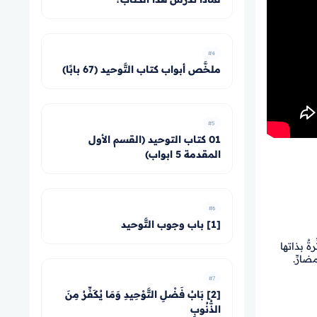
#4
ملخَّص أبواب كتاب التَّوحيد (67 بابًا)
#5
01 كتاب التوحيد (القسم الأول
المقدمة 5 ابواب)
#6
[1] باب وجوب التَّوحيد
ةٌ بذاتها
ارِّ.
#7
[2] بَابُ فَضْلِ التَّوْحِيدِ وَمَا يُكَفِّرُ مِنَ
الذُّنُوبِ