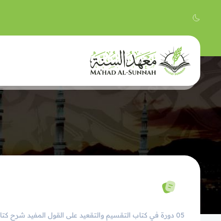
05 دورة في كتاب التقسيم والتقعيد على القول المفيد شرح ك