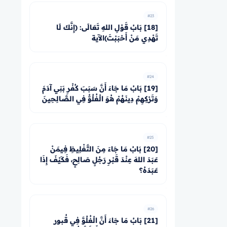
#23
[18] بَابُ قَوْلِ اللهِ تَعَالَى: ﴿إِنَّكَ لَا
تَهْدِي مَنْ أَحْبَبْتَ﴾الآية
#24
[19] بَابُ مَا جَاءَ أَنَّ سَبَبَ كُفْرِ بَنِي آدَمَ
وَتَرْكِهِمْ دِينَهُمْ هُوَ الْغُلُوُّ فِي الصَّالِحِينَ
#25
[20] بَابُ مَا جَاءَ مِنَ التَّغْلِيظِ فِيمَنْ
عَبَدَ اللهَ عِنْدَ قَبْرِ رَجُلٍ صَالِحٍ، فَكَيْفَ إِذَا
عَبَدَهُ؟
#26
[21] بَابُ مَا جَاءَ أَنَّ الْغُلُوَّ فِي قُبور