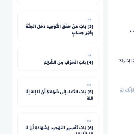
#8
[3] بَابٌ مَنْ حَقَّقَ التَّوْحِيدَ دَخَلَ الْجَنَّةَ
ب.
بِغَيْرِ حِسَابٍ
#9
ا إشراكًا
[4] بَابُ الْخَوْفِ مِنَ الشِّرْكِ
#10
َإِنَّكَ لَوْ
[5] بَابُ الدُّعَاءِ إِلَى شَهَادَةِ أَنْ لَا إِلَهَ إِلَّا
اللهُ
#11
[6] بَابُ تَفْسِيرِ التَّوْحِيدِ وَشَهَادَةِ أَنْ لَا