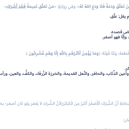
ْ تَعَلَّقَ وَدَعَةً فَلَا وَدَعَ اللهُ لَهُ
». وَفِي رِوَايَةٍ: «
مَنْ تَعَلَّق تَمِيمَةً
فَقَدْ أَشْرَكَ
».
 يقل: علَّق.
نقيض قصده.
، وإلَّا فهو أصغر.
طَعَهُ، وَتَلَا قَوْلَهُ:
﴿
وَمَا يُؤْمِنُ أَكْثَرُهُم بِاللَّهِ إِلَّا وَهُم مُّشْرِكُونَ
﴾.
ر.
م، وأعين الذِّئاب، والحافر، والنَّعل القديمة، والخرزة الزَّرقاء، والكفُّ، والعين، ورأس 
مِ الصَّحَابَةِ أَنَّ الشِّرْكَ الْأَصْغَرَ أَكْبَرُ مِنَ الْكَبَائِر(لأنَّ الشِّرك لا يُغفر ولو كان أصغر؛
عان: