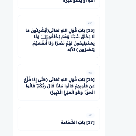
اللهِ أَوْ يَدْعُوَ غَيْرَهُ
#20
[15] بَابُ قَوْلِ اللهِ تَعَالَى﴿أَيُشْرِكُونَ مَا
لَا يَخْلُقُ شَيْئًا وَهُمْ يُخْلَقُونَ۝ وَلَا
يَسْتَطِيعُونَ لَهُمْ نَصْرًا وَلَا أَنفُسَهُمْ
يَنصُرُونَ ﴾ الآيَةَ
#21
[16] بَابُ قَوْلِ اللهِ تَعَالَى ﴿حَتَّىٰ إِذَا فُزِّعَ
عَن قُلُوبِهِمْ قَالُوا مَاذَا قَالَ رَبُّكُمْ ۖ قَالُوا
الْحَقَّ ۖ وَهُوَ الْعَلِيُّ الْكَبِيرُ﴾
#22
[17] بَابُ الشَّفاعة