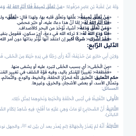
وَلَهُ عَنْ عُقْبَةَ بْنِ عَامِرٍ مَرْفُوعًا: «
مَنْ تَعَلَّقَ تَمِيمَةً فَلَا أَتَمَّ اللهُ لَهُ
، وَمَن
· «
مَنْ تَعَلَّقَ تَمِيمَةً
»: علَّقها وتعلَّق قلبه بها، ولهذا قال: «
تَعَلَّقَ
» ولم
· «
فَلَا أَتَمَّ اللهُ لَهُ
»: إمَّا أنَّ هذا دعاءٌ عليه، أو خبٌر مَحضٌ.
· «
وَمَنْ تَعَلَّقَ وَدَعَةً
»: أشياء تُؤخَذ من البحر كالأصداف.
· «
فَلَا وَدَعَ اللهُ لَهُ
»: لا تركه الله في دعةٍ، أي: سكونٍ، فعُومِل ب
· «
فَقَدْ أَشْرَكَ
»:
شركًا أكبر
إن اعتقد أنَّها تُؤثِّر بذاتها دون أمر الله
الدَّليل الرَّابع:
وَلاِبْنِ أَبِي حَاتِمٍ عَنْ حُذَيْفَةَ؛ أَنَّهُ رَأَى رَجُلًا فِي يَدِهِ خَيْطٌ مِنَ الْـحُمَّى، فَقَ
· «مِنَ الْـحُمَّى»: أي بسبب الحُمَّى لتبرد عليه أو يشفى منها.
· «فَقَطَعَهُ»: تغييرًا للمُنكر باليد، وفيه قوَّة السَّلف في تغيير المُنك
حكم التَّعليق
: التَّعليق كلُّه مُحرَّمٌ: الحلقة، والخيط، والودع، والتَّمائ
وتمثال الأسد، أو بعض الأشجار، والخرق، وغيرها.
المسائل
:
الْأُولَى
: التَّغْلِيظُ فِي لُبْسِ الْحَلْقَةِ وَالْخَيْطِ وَنَحْوِهِمَا لِمِثْلِ ذَلِكَ.
الثَّانِيَةُ
: أَنَّ الصَّحَابِيَّ لَوْ مَاتَ وَهِيَ عَلَيْهِ مَا أَفْلَحَ؛ فِيهِ شَاهِدٌ لِكَلَا
الكبائر).
الثَّالِثَةُ
: أَنَّهُ لَمْ يُعْذَرْ بِالْجَهَالَةِ (لم يُعذَر بعد أن بيَّن له ﷺ، والجهل نو