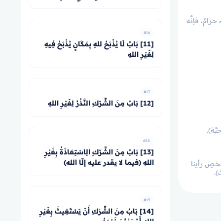
رامٌ، فإنَّه
#16
[11] بَابٌ لَا يُذْبَحُ للهِ بِمَكَانٍ يُذْبَحُ فِيهِ
لِغَيْرِ اللهِ
#17
[12] بَابٌ مِنَ الشِّرْكِ النَّذْرُ لِغَيْرِ اللهِ
حبَّة).
#18
[13] بَابٌ مِنَ الشِّرْكِ الِاسْتِعَاذَةُ بِغَيْرِ
اللهِ (فيما لا يقدر عليه إلّا الله)
ول لشخصٍ رأينا
).
#19
[14] بَابٌ مِنَ الشِّرْكِ أَنْ يَسْتَغِيثَ بِغَيْرِ