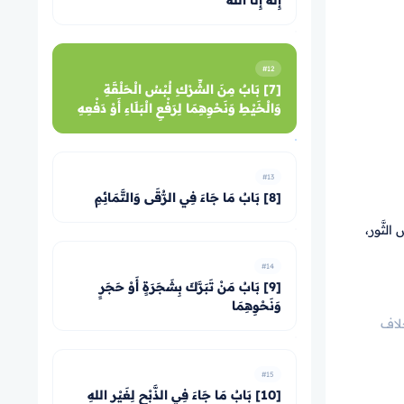
إِلَهَ إِلَّا اللهُ
#12
[7] بَابٌ مِنَ الشِّرْكِ لُبْسُ الْحَلْقَةِ
وَالْخَيْطِ وَنَحْوِهِمَا لِرَفْعِ الْبَلَاءِ أَوْ دَفْعِهِ
#13
[8] بَابُ مَا جَاءَ فِي الرُّقَى وَالتَّمَائِمِ
الثَّور،
#14
[9] بَابُ مَنْ تَبَرَّكَ بِشَجَرَةٍ أَوْ حَجَرٍ
وَنَحْوِهِمَا
 بخلاف
#15
[10] بَابُ مَا جَاءَ فِي الذَّبْحِ لِغَيْرِ اللهِ