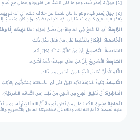
[1] جهلٌ لا يُعذَر فيه، وهو ما كان ناشئًا عن تفريطٍ وإهمالٍ مع قيام المقتضي للتَّعلُّم، فإنَّه لا يُعذر فيه، سواءٌ في الكفر أو في المعاصي.
[2] جهلٌ يُعذر فيه، وهو ما كان ناشئًا عن خلاف ذلك، أي أنَّه لم يهمل 
يُعذر فيه، فإن كان منتسبًا إلى الإسلام لم يضرَّه، وإن كان منتسبًا إلى 
الرَّابِعَةُ
: أَنَّهَا
لَا
تَنْفَعُ فِي الْعَاجِلَةِ؛ بَلْ تَضُرُّ، لِقَوْلِهِ : «
لَا تَزِيدُكَ إِلَّا وَهْنً
الْخَامِسَةُ
:
الْإِنْكَارُ
بِالتَّغْلِيظِ عَلَى مَنْ فَعَلَ مِثْلَ ذَلِكَ.
السَّادِسَةُ
:
التَّصْرِيحُ
بِأَنَّ مَنْ تَعَلَّقَ شَيْئًا؛ وُكِلَ إِلَيْهِ.
السَّابِعَةُ
: التَّصْرِيحُ بِأَنَّ مَنْ تَعَلَّقَ تَمِيمَةً؛ فَقَدْ أَشْرَكَ.
الثَّامِنَةُ
: أَنَّ تَعْلِيقَ الْخَيْطِ مِنَ الْحُمَّى مِنْ ذَلِكَ.
التَّاسِعَةُ
: تِلَاوَةُ حُذَيْفَةَ الآيَةَ دَلِيلٌ عَلَى أَنَّ الصَّحَابَةَ يَسْتَدِلُّونَ بِالآيَ
الْعَاشِرَةُ
: أَنَّ تَعْلِيقَ الْوَدَعَ مِنَ الْعَيْنِ مِنْ ذَلِكَ (من التَّمائم الشِّركيَّة).
الْحَادِيَةَ عَشْرَةَ
: الدُّعَاءُ عَلَى مَنْ تَعَلَّقَ تَمِيمَةً أَنَّ اللهَ لَا يُتِمُّ لَهُ،
عليه تميمةً: لا أتمَّ الله لك، وذلك لأنَّ مُخاطبتنا الفاعل بالتَّصريح وا