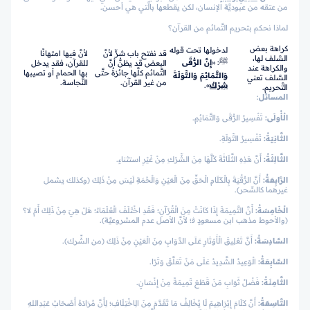
من عتقه من عبوديَّة الإنسان، لكن يقطعها بالَّتي هي أحسن.
لماذا نحكم بتحريم التَّمائم من القرآن؟
كراهة بعض
لدخولها تحت قوله
قد نفتح باب شرٍّ لأنَّ
لأنَّ فيها امتهانًا
السَّلف لها،
ﷺ: «
إِنَّ الرُّقَى
البعض قد يظنُّ أنَّ
للقرآن، فقد يدخل
والكراهة عند
التَّمائم كلَّها جائزةٌ حتَّى
بها الحمام أو تصيبها
وَالتَّمَائِمَ وَالتِّوَلَةَ
السَّلف تعني
من غير القرآن.
النَّجاسة.
شِرْكٌ
».
التَّحريم.
المسائل
:
الْأُولَى
:
تَفْسِيرُ الرُّقَى وَالتَّمَائِمِ.
الثَّانِيَةُ
:
تَفْسِيرُ التِّوَلَةِ.
الثَّالِثَةُ
:
أَنَّ هَذِهِ الثَّلَاثَةَ كُلَّهَا مِنَ الشِّرْكِ مِنْ غَيْرِ استثناءٍ.
الرَّابِعَةُ
:
أَنَّ الرُّقْيَةَ بِالْكَلَامِ الْحَقِّ مِنَ الْعَيْنِ وَالْحُمَةِ لَيْسَ مِنْ ذَلِكَ (وكذلك يشمل
غيرهما كالسِّحر).
الْخَامِسَةُ
:
أَنَّ التَّمِيمَةَ إِذَا كَانَتْ مِنَ الْقُرْآنِ؛ فَقَدِ اخْتَلَفَ الْعُلَمَاءُ؛ هَلْ هِيَ مِنْ ذَلِكَ أَمْ لا؟
(والأحوط مذهب ابن مسعودٍ ﭬ؛ لأنَّ الأصل عدم المشروعيَّة).
السَّادِسَةُ
:
أَنَّ تَعْلِيقَ الْأَوْتَارِ عَلَى الدَّوَابِ مِنَ الْعَيْنِ مِنْ ذَلِكَ (من الشِّرك).
السَّابِعَةُ
:
الْوَعِيدُ الشَّدِيدُ عَلَى مَنْ تَعَلَّقَ وَتَرًا.
الثَّامِنَةُ
:
فَضْلُ ثَوَابِ مَنْ قَطَعَ تَمِيمَةً مِنْ إِنْسَانٍ.
التَّاسِعَةُ
:
أَنَّ كَلَامَ إِبْرَاهِيمَ لَا يُخَالِفُ مَا تَقَدَّمَ مِنَ الِاخْتِلَافِ؛ لِأَنَّ مُرَادَهُ أَصْحَابُ عَبْدِاللهِ