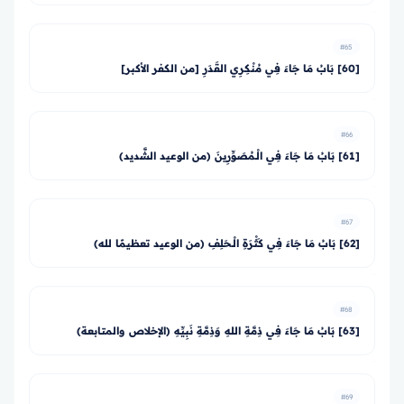
#65
[60] بَابُ مَا جَاءَ فِي مُنْكِرِي القَدَرِ [من الكفر الأكبر]
#66
[61] بَابُ مَا جَاءَ فِي الْـمُصَوِّرِينَ (من الوعيد الشَّديد)
#67
[62] بَابُ مَا جَاءَ فِي كَثْرَةِ الْـحَلِفِ (من الوعيد تعظيمًا لله)
#68
[63] بَابُ مَا جَاءَ فِي ذِمَّةِ اللهِ وَذِمَّةِ نَبِيِّهِ (الإخلاص والمتابعة)
#69