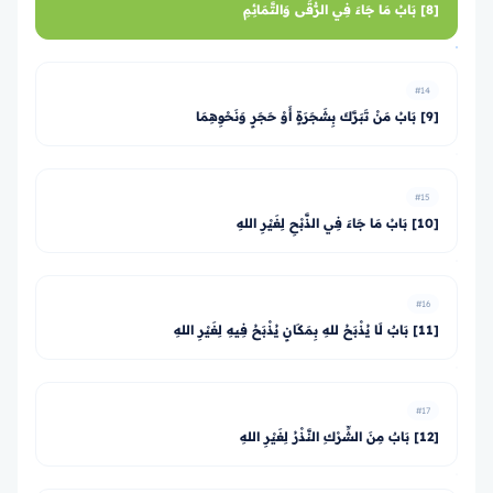
[8] بَابُ مَا جَاءَ فِي الرُّقَى وَالتَّمَائِمِ
#14
[9] بَابُ مَنْ تَبَرَّكَ بِشَجَرَةٍ أَوْ حَجَرٍ وَنَحْوِهِمَا
#15
[10] بَابُ مَا جَاءَ فِي الذَّبْحِ لِغَيْرِ اللهِ
#16
[11] بَابٌ لَا يُذْبَحُ للهِ بِمَكَانٍ يُذْبَحُ فِيهِ لِغَيْرِ اللهِ
#17
[12] بَابٌ مِنَ الشِّرْكِ النَّذْرُ لِغَيْرِ اللهِ