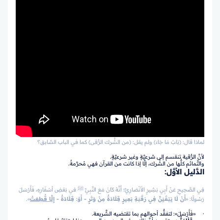
لماذا قال: (بَابُ مَا جَاءَ) ولم يقل: (من الشِّرك الرُّقى) كما في الباب السَّابق؟
لأنَّ الرُّقية تنقسم إلى شرعيَّةٍ وغير شرعيَّةٍ.
والتَّمائم كلُّها من الشِّرك، إلَّا إذا كانت من القرآن فهي مُحرَّمةٌ.
الدَّليل الأوَّل:
فِي الصَّحِيحِ عَنْ أَبِي بَشِيرٍ الأَنْصَارِيِّ؛ أَنَّهُ كَانَ مَعَ النَّبِيِّ ﷺ في بَعْضِ أسْفَارِهِ، فَأَرْسَلَ
رَسُولًا: «
أَنْ لَا يَبْقَيَنَّ فِي رَقَبَةِ بَعِيرٍ قِلَادَةٌ مِنْ وَتَرٍ - أَوْ: قِلَادَةٌ -
إِلَّا قُطِعَتْ
».
· «فَأَرْسَلَ»: لتفقُّد أحوالهم بما تقتضيه الشَّريعة.