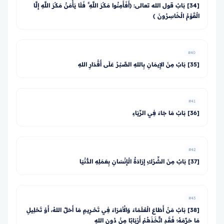
[34] بَابُ قول الله تعالى: ﴿أَفَأَمِنُوا مَكْرَ اللَّهِ ۚ فَلَا يَأْمَنُ مَكْرَ اللَّهِ إِلَّا
الْقَوْمُ الْخَاسِرُونَ ﴾
#40
[35] بَابٌ مِنَ الإِيمَانِ بِاللهِ الصَّبْرُ عَلَى أَقْدَارِ اللهِ
#41
[36] بَابُ مَا جَاءَ فِي الرِّيَاءِ
#42
[37] بَابٌ مِنَ الشِّرْكِ إِرَادَةُ الْإِنْسَانِ بِعَمَلِهِ الدُّنْيَا
#43
[38] بَابٌ مَنْ أَطَاعَ الْعُلَمَاءَ وَالأُمَرَاءَ فِي تَحْــرِيمِ مَا أَحَلَّ اللهُ، أَوْ تَحْلِيلِ
مَا حَرَّمَهُ؛ فَقَدِ اتَّخَذَهُمْ أَرْبَابًا مِنْ دُونِ اللهِ