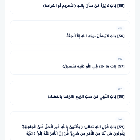
[55] بَابٌ لاَ يُرَدُّ مَنْ سَأَلَ بِاللهِ (التَّحريم أو الكراهة)
#61
[56] بَابٌ لاَ يُسْأَلُ بَوَجْهِ اللهِ إِلاَّ الْـجَنَّةُ
#62
[57] بَابُ مَا جَاءَ فِي اللَّوْ (فيه تفصيلٌ)
#63
[58] بَابُ النَّهْيِ عَنْ سَبِّ الرِّيحِ (الرِّضا بالقضاء)
#64
[59] بَابُ قَوْلِ اللهِ تَعَالَى: ﴿ يَظُنُّونَ بِاللَّهِ غَيْرَ الْحَقِّ ظَنَّ الْجَاهِلِيَّةِ ۖ
يَقُولُونَ هَل لَّنَا مِنَ الْأَمْرِ مِن شَيْءٍ ۗ قُلْ إِنَّ الْأَمْرَ كُلَّهُ لِلَّهِ ۗ ﴾ الآيَةَ