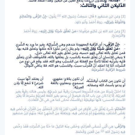
· «
قِلَادَةٌ
»: يعتقدون أنَّ ذلك يدفع العين عن البعير، وهذا اعتقادٌ فاسدٌ.
الدَّليلان الثَّاني والثَّالث:
[2] وَعَنِ ابْنِ مَسْعُودٍ ﭬ قَالَ: سَمِعْتُ رَسُولَ اللهِ ﷺ يَقُولُ: «
إِنَّ الرُّقَى وَالتَّمَائِمَ
وَالتِّوَلَةَ
شِرْكٌ
». رَوَاهُ أَحْمَدُ وَأَبُو دَاوُدَ.
[3] وَعَنْ عَبْدِ اللهِ بْنِ عُكَيْمٍ مَرْفُوعًا: «
مَنْ تَعَلَّقَ شَيْئًا
وُكِلَ إِلَيْهِ
». رَوَاهُ أَحْمَدُ
وَالتِّرْمِذِيُّ.
· «
إِنَّ الرُّقَى
»: أي الرُّقية المعهودة عندهم وهي الشِّركيَّة، بغير ما ورد به الشَّرع.
· «
مَنْ تَعَلَّقَ شَيْئًا
وُكِلَ إِلَيْهِ
»: ولم يقل: (من علَّق) لأنَّه علَّقها وتعلَّق قلبه بها،
فمن تعلَّق بالله تعالى فهو حسبه، ومن تعلَّق بغير الله تعالى خُذِل.
لا ينبغي للإنسان أن يُعلِّق نفسه بالسَّبب، بل يعلِّقها بالله، فالمُوظَّف الَّذي يتعلَّق
قلبه بمُرتَّبه تعلُّقًا كاملًا مع الغفلة عن المُسبِّب وهو الله، فقد وقع في نوعٍ من
الشِّرك، أمَّا إذا اعتقد أنَّ المُرتَّب سببٌ، والمُسبِّب هو الله، فلا ينافي التَّوكُّل.
شروط الرُّقية الشَّرعيَّة:
أن تكون بكلامٍ: مفهومٍ،
أن يعتقد أنَّها سببٌ
أن تكون من الكتاب أوالسُّنَّة،
مسموعٍ، ومعلومٍ، باللُّغة
شرعيٌّ لا تنفع إلَّا بإذن
أو يدعو بأسماء الله وصفاته.
العربيَّة.
الله.
إذا اختلَّ شرطٌ من هذه الشُّروط أصبحت رقيةً غير شرعيَّةٍ، وليس هناك رقيةٌ بغير
العربيَّة، إلَّا إذا كان من باب الدُّعاء فيصحُّ أن يدعو بغير اللُّغة العربيَّة بشرط ألَّا يغيِّر
الأسماء الحسنى؛ لأنَّها توقيفيَّةٌ (والأسماء تُحكى كما هي في كلِّ اللُّغات).
التَّمَائِمُ
: شَيْءٌ يُعَلَّقُ عَلَى الأَوْلادِ عَنِ الْعَيْنِ؛ لَكِنْ إِذَا كَانَ الْـمُعَلَّقُ مِنَ الْقُرْآنِ فَرَخَّصَ فِيهِ
بَعْضُ السَّلَفِ، وَبَعْضُهُمْ لَمْ يُرَخِّصْ فِيهِ، وَيَجْعَلْهُ مِنَ الْـمَنْهِيِّ عَنْهُ؛ مِنْهُمُ ابْنُ مَسْعُودٍ
ﭬ.
وَالرُّقَى
: هِيَ الَّتِي تُسَمَّى الْعَزَائِمَ، وَخَصَّ مِنْهُ الدَّلِيلُ مَا خَلَا مِنَ الشِّرْكِ، فَقَدْ رَخَّصَ
فِيهِ رَسُولُ اللهِ ﷺ مِنَ الْعَيْنِ وَالْـحُمَةِ.