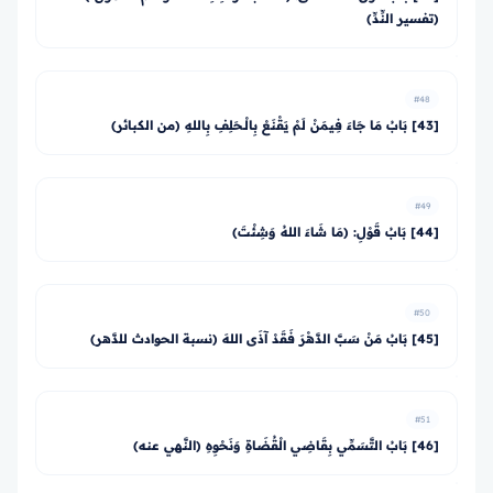
(تفسير النِّدِّ)
#48
[43] بَابُ مَا جَاءَ فِيمَنْ لَمْ يَقْنَعْ بِالْـحَلِفِ بِاللهِ (من الكبائر)
#49
[44] بَابُ قَوْلِ: (مَا شَاءَ اللهُ وَشِئْتَ)
#50
[45] بَابُ مَنْ سَبَّ الدَّهْرَ فَقَدْ آذَى اللهَ (نسبة الحوادث للدَّهر)
#51
[46] بَابُ التَّسَمِّي بِقَاضِي الْقُضَاةِ وَنَحْوِهِ (النَّهي عنه)