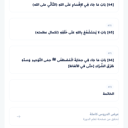
[64] بَابُ مَا جَاءَ فِي الإِقْسَامِ عَلَى اللهِ (التَّألِّي على الله)
#70
[65] بَابُ لا يُسْتَشْفَعُ بِاللهِ عَلَى خَلْقِهِ (لكمال عظمته)
#71
[66] بَابُ مَا جَاءَ فِي حِمَايَةَ الْـمُصْطَفَى ﷺ حِمَى التَّوْحِيدِ وَسَدِّهِ
طُرُقَ الشِّرْكِ [حتَّى في الألفاظ]
#72
الخاتمة
عرض الدروس كاملة
تحقق من صفحة تعلم الدورة