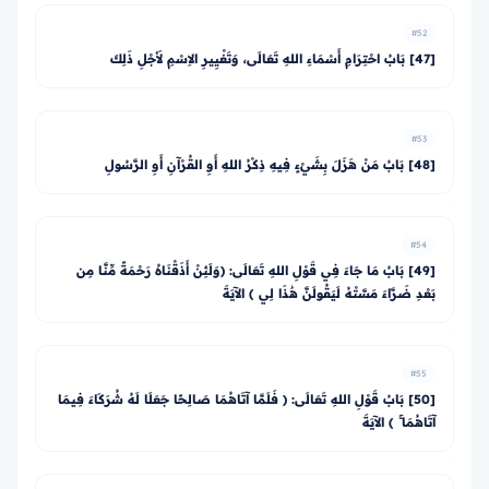
#52
[47] بَابُ احْتِرَامِ أَسْمَاءِ اللهِ تَعَالَى، وَتَغْيِيرِ الاِسْمِ لأَجْلِ ذَلِكَ
#53
[48] بَابُ مَنْ هَزَلَ بِشَيْءٍ فِيهِ ذِكْرُ اللهِ أَوِ القُرْآنِ أَوِ الرَّسُولِ
#54
[49] بَابُ مَا جَاءَ فِي قَوْلِ اللهِ تَعَالَى: ﴿وَلَئِنْ أَذَقْنَاهُ رَحْمَةً مِّنَّا مِن
بَعْدِ ضَرَّاءَ مَسَّتْهُ لَيَقُولَنَّ هَٰذَا لِي ﴾ الآيَةَ
#55
[50] بَابُ قَوْلِ اللهِ تَعَالَى: ﴿ فَلَمَّا آتَاهُمَا صَالِحًا جَعَلَا لَهُ شُرَكَاءَ فِيمَا
آتَاهُمَا ۚ ﴾ الآيَةَ