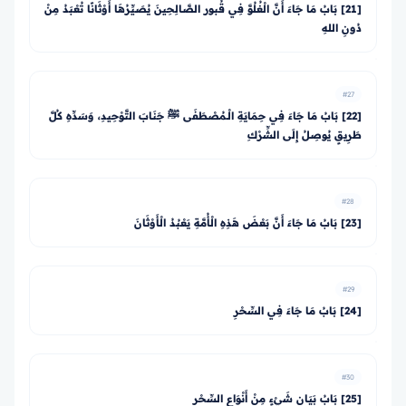
[21] بَابُ مَا جَاءَ أَنَّ الْغُلُوَّ فِي قُبور الصَّالِحِينَ يُصَيِّرُهَا أَوْثَانًا تُعْبَدُ مِنْ
دُونِ اللهِ
#27
[22] بَابُ مَا جَاءَ فِي حِمَايَةِ الْـمُصْطَفَى ﷺ جَنَابَ التَّوْحِيدِ، وَسَدِّهِ كُلَّ
طَرِيقٍ يُوصِلُ إِلَى الشِّرْكِ
#28
[23] بَابُ مَا جَاءَ أَنَّ بَعْضَ هَذِهِ الْأُمَّةِ يَعْبُدُ الْأَوْثَانَ
#29
[24] بَابُ مَا جَاءَ فِي السِّحْرِ
#30
[25] بَابُ بَيَانِ شَيْءٍ مِنْ أَنْوَاعِ السِّحْرِ