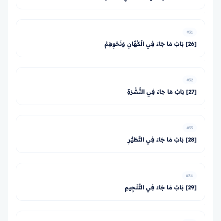
#31
[26] بَابُ مَا جَاءَ فِي الْكُهَّانِ وَنَحْوِهِمْ
#32
[27] بَابُ مَا جَاءَ فِي النُّشْرَةِ
#33
[28] بَابُ مَا جَاءَ فِي التَّطَيُّرِ
#34
[29] بَابُ مَا جَاءَ فِي التَّنْجِيمِ