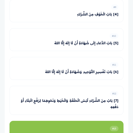
#9
[4] بَابُ الْخَوْفِ مِنَ الشِّرْكِ
#10
[5] بَابُ الدُّعَاءِ إِلَى شَهَادَةِ أَنْ لَا إِلَهَ إِلَّا اللهُ
#11
[6] بَابُ تَفْسِيرِ التَّوْحِيدِ وَشَهَادَةِ أَنْ لَا إِلَهَ إِلَّا اللهُ
#12
[7] بَابٌ مِنَ الشِّرْكِ لُبْسُ الْحَلْقَةِ وَالْخَيْطِ وَنَحْوِهِمَا لِرَفْعِ الْبَلَاءِ أَوْ
دَفْعِهِ
#13