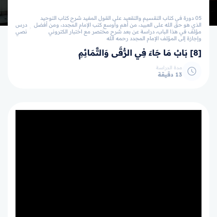
05 دورة في كتاب التقسيم والتقعيد على القول المفيد شرح كتاب التوحيد
الذي هو حق الله على العبيد، من أهم وأوسع كتب الإمام المجدد، ومن أفضل
درس
مؤلف في هذا الباب، دراسة عن بعد شرح مختصر مع اختبار الكتروني
نصي
وإجازة إلى المؤلف الإمام المجدد رحمه الله
[8] بَابُ مَا جَاءَ فِي الرُّقَى وَالتَّمَائِمِ
مدة الدراسة
13 دقيقة