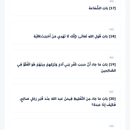
#22
[17] بَابُ الشَّفاعة
#23
[18] بَابُ قَوْلِ اللهِ تَعَالَى: ﴿إِنَّكَ لَا تَهْدِي مَنْ أَحْبَبْتَ﴾الآية
#24
[19] بَابُ مَا جَاءَ أَنَّ سَبَبَ كُفْرِ بَنِي آدَمَ وَتَرْكِهِمْ دِينَهُمْ هُوَ الْغُلُوُّ فِي
الصَّالِحِينَ
#25
[20] بَابُ مَا جَاءَ مِنَ التَّغْلِيظِ فِيمَنْ عَبَدَ اللهَ عِنْدَ قَبْرِ رَجُلٍ صَالِحٍ،
فَكَيْفَ إِذَا عَبَدَهُ؟
#26