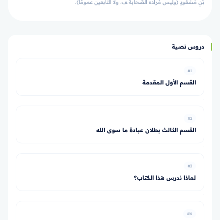
بْنِ مَسْعُودٍ (وليس مُراده الصَّحابة ﭫ، ولا التَّابعين عمومًا).
دروس نصية
#1
القسم الأول المقدمة
#2
القسم الثالث بطلان عبادة ما سوى الله
#3
لماذا ندرس هذا الكتاب؟
#4