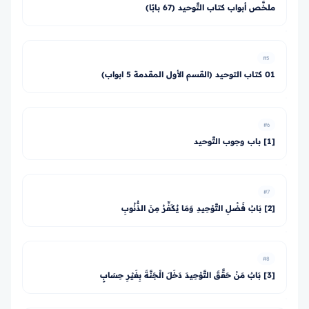
ملخَّص أبواب كتاب التَّوحيد (67 بابًا)
#5
01 كتاب التوحيد (القسم الأول المقدمة 5 ابواب)
#6
[1] باب وجوب التَّوحيد
#7
[2] بَابُ فَضْلِ التَّوْحِيدِ وَمَا يُكَفِّرُ مِنَ الذُّنُوبِ
#8
[3] بَابٌ مَنْ حَقَّقَ التَّوْحِيدَ دَخَلَ الْجَنَّةَ بِغَيْرِ حِسَابٍ