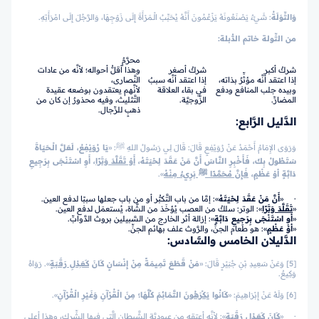
وَالتِّوَلَةُ
: شَيْءٌ يَصْنَعُونَهُ يَزْعُمُونَ أَنَّهُ يُحَبِّبُ الْـمَرْأَةَ إِلَى زَوْجِهَا، وَالرَّجُلَ إِلَى امْرَأَتِهِ.
من التِّولة خاتم الدُّبلة:
محرَّمٌ
شركٌ أكبر
شركٌ أصغر
وهذا أقلُّ أحواله؛ لأنَّه من عادات
إذا اعتقد أنَّه مؤثِّرٌ بذاته،
إذا اعتقد أنَّه سببٌ
النَّصارى،
وبيده جلب المنافع ودفع
في بقاء العلاقة
لأنَّهم يعتقدون بوضعه عقيدة
المضارِّ.
الزَّوجيَّة.
التَّثليث، وفيه محذورٌ إن كان من
ذهبٍ للرِّجال.
الدَّليل الرَّابع:
وَرَوَى الإِمَامُ أَحْمَدُ عَنْ رُوَيْفِعٍ قَالَ: قَالَ لِي رَسُولُ اللهِ ﷺ: «
يَا رُوَيْفِعُ، لَعَلَّ الْـحَيَاةَ
سَتَطُولُ بِكَ، فَأَخْبِرِ النَّاسَ أَنَّ مَنْ عَقَدَ لِحْيَتَهُ،
أَوْ تَقَلَّدَ وَتَرًا
، أَوِ اسْتَنْجَى بِرَجِيعِ
دَابَّةٍ أوْ عَظْمٍ،
فَإِنَّ مُحَمَّدًا ﷺ بَرِيءٌ مِنْهُ
».
· «
أَنَّ مَنْ عَقَدَ لِحْيَتَهُ
»: إمَّا من باب التَّكبُّر أو من باب جعلها سببًا لدفع العين.
«
تَقَلَّدَ وَتَرًا
»: الوتر: سلكٌ من العصب يُؤخَذ من الشَّاة، يُستعمَل لدفع العين.
«
أَوِ اسْتَنْجَى بِرَجِيعِ دَابَّةٍ
»: إزالة أثر الخارج من السَّبيلين بروث الدَّوابِّ.
«
أوْ عَظْمٍ
»: هو طعام الجنِّ، والرَّوث علف بهائم الجنِّ.
الدَّليلان الخامس والسَّادس:
[5] وَعَنْ سَعِيدِ بْنِ جُبَيْرٍ قَالَ: «
مَنْ قَطَعَ تَمِيمَةً مِنْ إِنْسَانٍ كَانَ
كَعَـِدْلِ رَقَبَةٍ
». رَوَاهُ
وَكِيعٌ.
[6] وَلَهُ عَنْ إِبْرَاهِيمَ: «
كَانُوا
يَكْرَهُونَ
التَّمَائِمَ كُلَّهَا؛ مِنَ الْقُرْآنِ وَغَيْرِ الْقُرْآنِ
».
· «
كَانَ
كَعَـِدْلِ رَقَبَةٍ
»: لأنَّه أعتقه من عبوديَّة الشَّيطان الَّتي فيها الشِّرك، وهذا أعلى