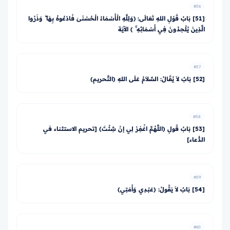
#56
[51] بَابُ قَوْلِ اللهِ تَعَالَى: ﴿وَلِلَّهِ الْأَسْمَاءُ الْحُسْنَىٰ فَادْعُوهُ بِهَا ۖ وَذَرُوا
الَّذِينَ يُلْحِدُونَ فِي أَسْمَائِهِ ۚ ﴾ الآيَة
#57
[52] بَابٌ لاَ يُقَالُ: السَّلاَمُ عَلَى اللهِ (التَّحريم)
#58
[53] بَابُ قَولِ (اللَّهُمَّ اغْفِرْ لِي إنْ شِئْتَ) [تحريم الاستثناء في
الدُّعاء]
#59
[54] بَابٌ لاَ يَقُولُ: (عَبْدِي وَأَمَتِي)
#60