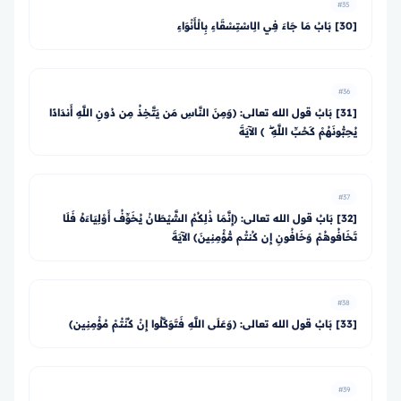
#35
[30] بَابُ مَا جَاءَ فِي الِاسْتِسْقَاءِ بِالْأَنْوَاءِ
#36
[31] بَابُ قول الله تعالى: ﴿وَمِنَ النَّاسِ مَن يَتَّخِذُ مِن دُونِ اللَّهِ أَندَادًا
يُحِبُّونَهُمْ كَحُبِّ اللَّهِ ۖ ﴾ الآيَةَ
#37
[32] بَابُ قول الله تعالى: ﴿إِنَّمَا ذَٰلِكُمُ الشَّيْطَانُ يُخَوِّفُ أَوْلِيَاءَهُ فَلَا
تَخَافُوهُمْ وَخَافُونِ إِن كُنتُم مُّؤْمِنِينَ﴾ الآيَةَ
#38
[33] بَابُ قول الله تعالى: ﴿وَعَلَى اللَّهِ فَتَوَكَّلُوا إِنْ كُنْتُمْ مُؤْمِنِين﴾
#39