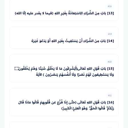
#18
[13] بَابٌ مِنَ الشِّرْكِ الِاسْتِعَاذَةُ بِغَيْرِ اللهِ (فيما لا يقدر عليه إلّا الله)
#19
[14] بَابٌ مِنَ الشِّرْكِ أَنْ يَسْتَغِيثَ بِغَيْرِ اللهِ أَوْ يَدْعُوَ غَيْرَهُ
#20
[15] بَابُ قَوْلِ اللهِ تَعَالَى﴿أَيُشْرِكُونَ مَا لَا يَخْلُقُ شَيْئًا وَهُمْ يُخْلَقُونَ۝
وَلَا يَسْتَطِيعُونَ لَهُمْ نَصْرًا وَلَا أَنفُسَهُمْ يَنصُرُونَ ﴾ الآيَةَ
#21
[16] بَابُ قَوْلِ اللهِ تَعَالَى ﴿حَتَّىٰ إِذَا فُزِّعَ عَن قُلُوبِهِمْ قَالُوا مَاذَا قَالَ
رَبُّكُمْ ۖ قَالُوا الْحَقَّ ۖ وَهُوَ الْعَلِيُّ الْكَبِيرُ﴾