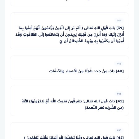
#44
[39] بَابُ قَوْلِ اللهِ تَعَالَى ﴿ أَلَمْ تَرَ إِلَى الَّذِينَ يَزْعُمُونَ أَنَّهُمْ آمَنُوا بِمَا
أُنزِلَ إِلَيْكَ وَمَا أُنزِلَ مِن قَبْلِكَ يُرِيدُونَ أَن يَتَحَاكَمُوا إِلَى الطَّاغُوتِ وَقَدْ
أُمِرُوا أَن يَكْفُرُوا بِهِ وَيُرِيدُ الشَّيْطَانُ أَن يُ
#45
[40] بَابُ مَنْ جَحَدَ شَيْئًا مِنَ الأَسْمَاءِ وَالصِّفَاتِ
#46
[41] بَابُ قول الله تعالى: ﴿يَعْرِفُونَ نِعْمَتَ اللَّهِ ثُمَّ يُنكِرُونَهَا﴾ الآيَةَ
(من الشِّرك كفر النِّعمة)
#47
[42] بَابُ قول الله تعالى: ﴿فَلَا تَجْعَلُوا لِلَّهِ أَندَادًا وَأَنتُمْ تَعْلَمُونَ ﴾