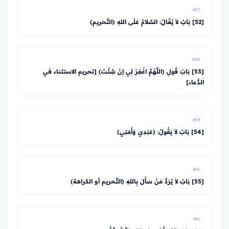
#57
[52] بَابٌ لاَ يُقَالُ: السَّلاَمُ عَلَى اللهِ (التَّحريم)
#58
[53] بَابُ قَولِ (اللَّهُمَّ اغْفِرْ لِي إنْ شِئْتَ) [تحريم الاستثناء في
الدُّعاء]
#59
[54] بَابٌ لاَ يَقُولُ: (عَبْدِي وَأَمَتِي)
#60
[55] بَابٌ لاَ يُرَدُّ مَنْ سَأَلَ بِاللهِ (التَّحريم أو الكراهة)
#61