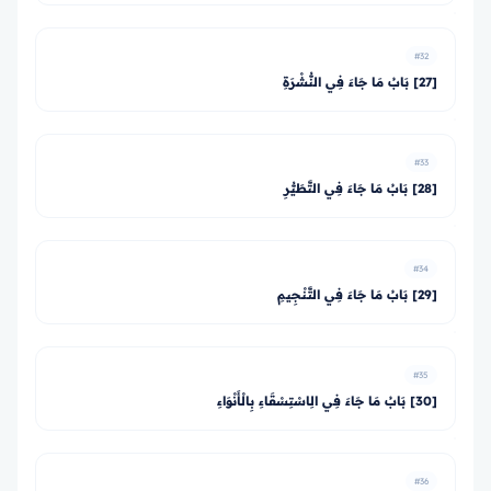
#32
[27] بَابُ مَا جَاءَ فِي النُّشْرَةِ
#33
[28] بَابُ مَا جَاءَ فِي التَّطَيُّرِ
#34
[29] بَابُ مَا جَاءَ فِي التَّنْجِيمِ
#35
[30] بَابُ مَا جَاءَ فِي الِاسْتِسْقَاءِ بِالْأَنْوَاءِ
#36