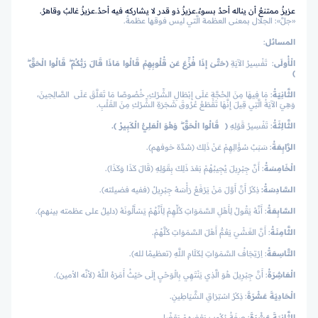
عزيزٌ ممتنعٌ أن يناله أحدٌ بسوءٌ.
عزيزٌ ذو قدر لا يشاركه فيه أحدٌ.
عزيزٌ غالبٌ وقاهرٌ.
«جلَّ»: الجلال بمعنى العظمة الَّتي ليس فوقها عظمةٌ.
المسائل
:
الْأُولَى
: تَفْسِيرُ الآيَةِ
﴿حَتَّىٰ إِذَا فُزِّعَ عَن قُلُوبِهِمْ قَالُوا مَاذَا قَالَ رَبُّكُمْ ۖ قَالُوا الْحَقَّ ۖ
﴾
الثَّانِيَةُ
: مَا فِيهَا مِنَ الحُجَّةِ عَلَى إِبْطَالِ الشِّرْكِ، خُصُوصًا مَا تَعَلَّقَ عَلَى الصَّالِحِينَ،
وَهِيَ الآيَةُ الَّتِي قِيلَ إِنَّهَا تَقْطَعُ عُرُوقَ شَجَرَةِ الشِّرْكِ مِنَ القَلْبِ.
الثَّالِثَةُ
: تَفْسِيرُ قَوْلِهِ
﴿ قَالُوا الْحَقَّ ۖ وَهُوَ الْعَلِيُّ الْكَبِيرُ ﴾.
الرَّابِعَةُ
: سَبَبُ سُؤَالِهِمْ عَنْ ذَلِكَ (شدَّة خوفهم).
الْخَامِسَةُ
: أَنَّ جِبْرِيلَ يُجِيبُهُمْ بَعْدَ ذَلِكَ بِقَوْلِهِ (قَالَ كَذَا وَكَذَا).
السَّادِسَةُ
:
ذِكْرُ أَنَّ أَوَّلَ مَنْ يَرْفَعُ رَأْسَهُ جِبْرِيلُ (ففيه فضيلته).
السَّابِعَةُ
: أَنَّهُ يَقُولُ لِأَهْلِ السَّمَوَاتِ كُلِّهِمْ لِأَنَّهُمْ يَسْأَلُونَهُ (دليلٌ على عظمته بينهم).
الثَّامِنَةُ
: أَنَّ الغَشْيَ يَعُمُّ أَهْلَ السَّمَوَاتِ كُلَّهُمْ.
التَّاسِعَةُ
: اِرْتِجَافُ السَّمَوَاتِ لِكَلَامِ اللَّهِ (تعظيمًا لله).
الْعَاشِرَةُ
: أَنَّ جِبْرِيلَ هُوَ الَّذِي يَنْتَهِي بِالْوَحْيِ إِلَى حَيْثُ أَمَرَهُ اللَّهُ (لأنَّه الأمين).
الْحَادِيَةَ عَشْرَةَ
: ذِكْرُ اسْتِرَاقِ الشَّيَاطِينِ.
الثَّانِيَةَ عَشْرَةَ
:
صِفَةُ رُكُوبِ بَعْضِهِمْ بَعْضًا.