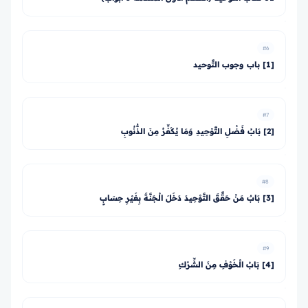
#6
[1] باب وجوب التَّوحيد
#7
[2] بَابُ فَضْلِ التَّوْحِيدِ وَمَا يُكَفِّرُ مِنَ الذُّنُوبِ
#8
[3] بَابٌ مَنْ حَقَّقَ التَّوْحِيدَ دَخَلَ الْجَنَّةَ بِغَيْرِ حِسَابٍ
#9
[4] بَابُ الْخَوْفِ مِنَ الشِّرْكِ