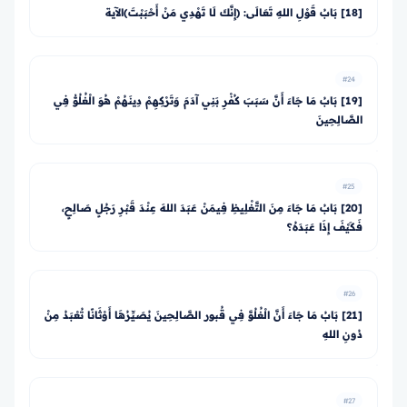
[18] بَابُ قَوْلِ اللهِ تَعَالَى: ﴿إِنَّكَ لَا تَهْدِي مَنْ أَحْبَبْتَ﴾الآية
#24
[19] بَابُ مَا جَاءَ أَنَّ سَبَبَ كُفْرِ بَنِي آدَمَ وَتَرْكِهِمْ دِينَهُمْ هُوَ الْغُلُوُّ فِي
الصَّالِحِينَ
#25
[20] بَابُ مَا جَاءَ مِنَ التَّغْلِيظِ فِيمَنْ عَبَدَ اللهَ عِنْدَ قَبْرِ رَجُلٍ صَالِحٍ،
فَكَيْفَ إِذَا عَبَدَهُ؟
#26
[21] بَابُ مَا جَاءَ أَنَّ الْغُلُوَّ فِي قُبور الصَّالِحِينَ يُصَيِّرُهَا أَوْثَانًا تُعْبَدُ مِنْ
دُونِ اللهِ
#27