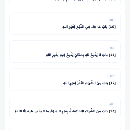
#15
[10] بَابُ مَا جَاءَ فِي الذَّبْحِ لِغَيْرِ اللهِ
#16
[11] بَابٌ لَا يُذْبَحُ للهِ بِمَكَانٍ يُذْبَحُ فِيهِ لِغَيْرِ اللهِ
#17
[12] بَابٌ مِنَ الشِّرْكِ النَّذْرُ لِغَيْرِ اللهِ
#18
[13] بَابٌ مِنَ الشِّرْكِ الِاسْتِعَاذَةُ بِغَيْرِ اللهِ (فيما لا يقدر عليه إلّا الله)