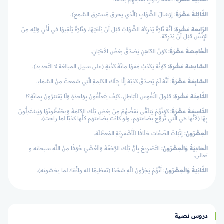
الثَّالِثَةَ عَشْرَةَ
: إِرْسَالُ الشِّهَابِ (الَّذي يحرق مُسترق السَّمع).
الرَّابِعَةَ عَشْرَةَ
:
أَنَّهُ تَارَةً يُدْرِكُهُ الشِّهَابُ قَبْلَ أَنْ يُلْقِيَهَا، وَتَارَةً يُلْقِيهَا فِي أُذُنِ وَلِيِّهِ مِنَ
الإِنْسِ قَبْلَ أَنْ يُدْرِكَهُ.
الْخَامِسَةَ عَشْرَةَ
:
كَوْنُ الكَاهِنِ يَصْدُقُ بَعْضَ الأَحْيَانِ.
السَّادِسَةَ عَشْرَةَ
:
كَوْنُهُ يَكْذِبُ مَعَهَا مِائَةَ كَذْبَةٍ (على سبيل المبالغة لا التَّحديد).
السَّابِعَةَ عَشْرَةَ
: أَنَّهُ لَمْ يُصَدَّقْ كَذِبُهُ إِلَّا بِتِلْكَ الكَلِمَةِ الَّتِي سُمِعَتْ مِنْ السَّمَاءِ.
الثَّامِنَةَ عَشْرَةَ
:
قَبُولُ النُّفُوسِ لِلْبَاطِلِ، كَيْفَ يَتَعَلَّقُونَ بِوَاحِدَةٍ وَلَا يُعْتَبَرُونَ بِمِائَةٍ؟!
التَّاسِعَةَ عَشْرَةَ
:
كَوْنُهُمْ يَتَلَقَّى بَعْضُهُمُ مِنْ بَعْضِ تِلْكَ الكَلِمَةَ وَيَحْفَظُونَهَا وَيَسْتَدِلُّونَ
بِهَا (لأنَّها هي الَّتي تُروِّج بضاعتهم، ولو كانت بضاعتهم كلُّها كذبًا لما راجت).
الْعِشْرُونَ
:
إِثْبَاتُ الصِّفَاتِ خِلَافًا لِلْأَشْعَرِيَّةِ المُعَطِّلَةِ.
الْحَادِيَةُ وَالْعِشْرُونَ
:
التَّصْرِيحُ بِأَنَّ تِلْكَ الرَّجْفَةَ وَالْغَشْيَ خَوْفًا مِنْ اللَّهِ سبحانه و
تعالى.
الثَّانِيَةُ وَالْعِشْرُونَ
: أَنَّهُمْ يَخِرُّونَ لِلَّهِ سُجَّدًا (تعظيمًا لله واتِّقاءً لما يخشونه).
دروس نصية