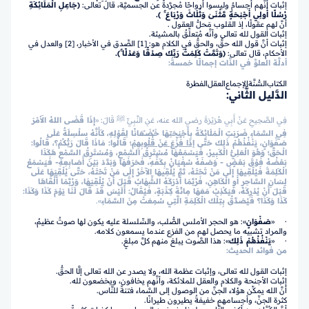
إثبات أنَّهم أجسامٌ وليسوا أرواحًا مُجرَّدةً عن الجسميَّة، قال تعالى:
﴿جَاعِلِ الْمَلَائِكَةِ
رُسُلًا أُولِي أَجْنِحَةٍ مَّثْنَىٰ وَثُلَاثَ وَرُبَاعَ ۚ ﴾.
أنَّ لهم عقولًا، إذ القلوب مَحلُّ العقول .
إثبات القول لله تعالى وأنَّه مُتعلِّقٌ بالمشيئة.
إثبات أنَّ قول الله حقٌّ، والحقُّ في الكلام هو: [1] الصِّدق في الأخبار، [2] والعدل في
الأحكام، قال تعالى:
﴿وَتَمَّتْ كَلِمَتُ رَبِّكَ صِدْقًا وَعَدْلًا ۚ﴾.
أدلَّة العلوِّ في الذَّات إجمالًا خمسةٌ:
الكتاب
السُّنَّة
الإجماع
العقل
الفطرة
الدَّليل الثَّاني:
فِي الصَّحِيحِ عَنْ أَبِي هُرَيْرَةَ رضي الله عنه، عَنِ النَّبِيِّ ﷺ قَالَ: «
إِذَا قَضَـى اللهُ الأَمْرَ
فِي السَّمَاءِ ضَرَبَتِ الْـمَلَائِكَةُ بِأَجْنِحَتِهَا خَـُضَـْعَانًا لِقَوْلِهِ، كَأَنَّهُ سلْسِلَةٌ عَلَى
صَفْوَانٍ، يَنْفُذُهُمْ ذَلِكَ حَتَّى
إذَا فُزِّعَ عَنْ قُلُوبِهِمْ
؛ قَالُوا: مَاذَا قَالَ رَبُّكُمْ؟، قَالُوا:
الْـحَقَّ؛ وَهُوَ الْعَلِيُّ الْكَبِيرُ، فَيَسْمَعُهَا مُسْتَرِقُ السَّمْعِ، وَمُسْتَرِقُ السَّمْعِ هَكَذَا
بَعْضُهُ فَوْقَ بَعْضٍ - وَصَفَهُ سُفْيَانُ بِكَفِّهِ، فَحَرَفَهَا وَبَدَّدَ بَيْنَ أَصَابِعِهِ- فَيَسْمَعُ
الْكَلِمَةَ فَيُلْقِيهَا إِلَى مَنْ تَحْتَهُ، ثُمَّ يُلْقِيهَا الآخَرُ إِلَى مَنْ تَحْتَهُ، حَتَّى يُلْقِيَهَا عَلَى
لِسَانِ السَّاحِرِ أَوِ الْكَاهِنِ، فَرُبَّمَا أَدْرَكَهُ الشِّهَابُ قَبْلَ أَنْ يُلْقِيَهَا، وَرُبَّمَا أَلْقَاهَا
قَبْلَ أَنْ يُدْرِكَهُ، فَيَكْذِبُ مَعَهَا مِائَةَ كِـَذْبَةٍ، فَيُقَالُ: أَلَيْسَ قَدْ قَالَ لَنَا يَوْمَ كَذَا وَكَذَا:
كَذَا وَكَذَا؟ فَيُصَدَّقُ بِتِلْكَ الْكَلِمَةِ الَّتِي سُمِعَتْ مِنَ السَّمَاءِ
».
· «
صَفْوَانٍ
»: هو الحجر الأملس الصُّلب، والسِّلسلة عليه يكون لها صوتٌ عظيمٌ،
والمراد تشبيه ما يحصل لهم من الفزع عندما يسمعون كلامه.
· «
يَنْفُذُهُمْ ذَلِكَ
»: هذا الصَّوت يبلغ منهم كلَّ مبلغٍ.
من فوائد الحديث:
إثبات القول لله تعالى، وإثبات عظمة الله، ولا يصدر عن الله تعالى إلَّا الحقُّ.
إثبات الأجنحة والكلام والعقل للملائكة، وأنَّهم يخافون، ويخضعون لله.
أنَّ الله يمكِّن هؤلاء الجنَّ من الوصول إلى السَّماء فتنةً للنَّاس.
كثرة الجنِّ، وأجسامهم خفيفةٌ يطيرون طيرانًا.