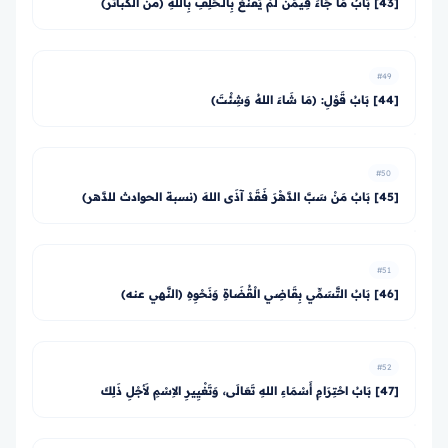
[43] بَابُ مَا جَاءَ فِيمَنْ لَمْ يَقْنَعْ بِالْـحَلِفِ بِاللهِ (من الكبائر)
#49
[44] بَابُ قَوْلِ: (مَا شَاءَ اللهُ وَشِئْتَ)
#50
[45] بَابُ مَنْ سَبَّ الدَّهْرَ فَقَدْ آذَى اللهَ (نسبة الحوادث للدَّهر)
#51
[46] بَابُ التَّسَمِّي بِقَاضِي الْقُضَاةِ وَنَحْوِهِ (النَّهي عنه)
#52
[47] بَابُ احْتِرَامِ أَسْمَاءِ اللهِ تَعَالَى، وَتَغْيِيرِ الاِسْمِ لأَجْلِ ذَلِكَ