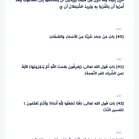
أُمِرُوا أَن يَكْفُرُوا بِهِ وَيُرِيدُ الشَّيْطَانُ أَن يُ
#45
[40] بَابُ مَنْ جَحَدَ شَيْئًا مِنَ الأَسْمَاءِ وَالصِّفَاتِ
#46
[41] بَابُ قول الله تعالى: ﴿يَعْرِفُونَ نِعْمَتَ اللَّهِ ثُمَّ يُنكِرُونَهَا﴾ الآيَةَ
(من الشِّرك كفر النِّعمة)
#47
[42] بَابُ قول الله تعالى: ﴿فَلَا تَجْعَلُوا لِلَّهِ أَندَادًا وَأَنتُمْ تَعْلَمُونَ ﴾
(تفسير النِّدِّ)
#48