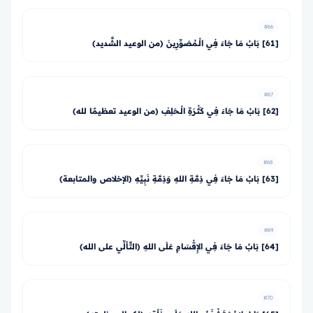
#66
[61] بَابُ مَا جَاءَ فِي الْـمُصَوِّرِينَ (من الوعيد الشَّديد)
#67
[62] بَابُ مَا جَاءَ فِي كَثْرَةِ الْـحَلِفِ (من الوعيد تعظيمًا لله)
#68
[63] بَابُ مَا جَاءَ فِي ذِمَّةِ اللهِ وَذِمَّةِ نَبِيِّهِ (الإخلاص والمتابعة)
#69
[64] بَابُ مَا جَاءَ فِي الإِقْسَامِ عَلَى اللهِ (التَّألِّي على الله)
#70