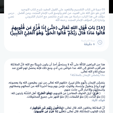
05 دورة في كتاب التقسيم والتقعيد على القول المفيد شرح كتاب التوحيد
الذي هو حق الله على العبيد، من أهم وأوسع كتب الإمام المجدد، ومن أفضل
درس
مؤلف في هذا الباب، دراسة عن بعد شرح مختصر مع اختبار الكتروني
نصي
وإجازة إلى المؤلف الإمام المجدد رحمه الله
[16] بَابُ قَوْلِ اللهِ تَعَالَى ﴿حَتَّىٰ إِذَا فُزِّعَ عَن قُلُوبِهِمْ
قَالُوا مَاذَا قَالَ رَبُّكُمْ ۖ قَالُوا الْحَقَّ ۖ وَهُوَ الْعَلِيُّ الْكَبِيرُ﴾
مدة الدراسة
6 دقيقة
هذا من البراهين الدَّالَّة على أنَّه لا يستحقُّ أحدٌ أن يكون شريكًا مع الله؛ لأنَّ الملائكة
هم أقرب الخلق إلى الله، عدا خواصِّ بني آدم، ومع ذلك فإنَّه يحصل لهم الفزع عند
سماع كلام الله تعالى.
ماذا يتضمَّن الإيمان بالملائكة؟
يتضمَّن الإيمان بأنَّهم عالمٌ غيبيٌّ، خلقهم الله تعالى من نورٍ، يطيعون الله ولا يعصونه،
لهم أرواحٌ وعقولٌ وأجساد وقلوبٌ، نؤمن بهم وبما أخبرنا الله من أعمالهم وصفاتهم
وأسمائهم والأخبار الَّتي جاءت عنهم.
· ﴿
فُزِّعَ
﴾: أُزيل الخوف المفاجئ عن قلوبهم،
﴿وَهُوَ الْعَلِيُّ﴾
: أهل السُّنَّة يثبتون لله:
[1] علوَّ الذَّات، [2] علوَّ الصَّفات، [3] علوَّ القهر على جميع المخلوقات.
فوائد الآية:
أنَّ الملائكة يخافون الله، قال تعالى:
﴿يَخَافُونَ رَبَّهُم مِّن فَوْقِهِمْ ﴾.
إثبات القلوب للملائكة، قال تعالى:
﴿حَتَّىٰ إِذَا فُزِّعَ عَن قُلُوبِهِمْ
﴾.