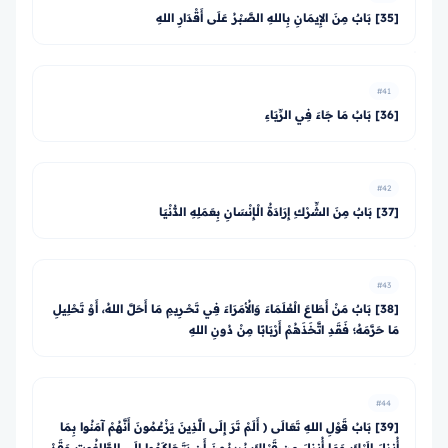
[35] بَابٌ مِنَ الإِيمَانِ بِاللهِ الصَّبْرُ عَلَى أَقْدَارِ اللهِ
#41
[36] بَابُ مَا جَاءَ فِي الرِّيَاءِ
#42
[37] بَابٌ مِنَ الشِّرْكِ إِرَادَةُ الْإِنْسَانِ بِعَمَلِهِ الدُّنْيَا
#43
[38] بَابٌ مَنْ أَطَاعَ الْعُلَمَاءَ وَالأُمَرَاءَ فِي تَحْــرِيمِ مَا أَحَلَّ اللهُ، أَوْ تَحْلِيلِ
مَا حَرَّمَهُ؛ فَقَدِ اتَّخَذَهُمْ أَرْبَابًا مِنْ دُونِ اللهِ
#44
[39] بَابُ قَوْلِ اللهِ تَعَالَى ﴿ أَلَمْ تَرَ إِلَى الَّذِينَ يَزْعُمُونَ أَنَّهُمْ آمَنُوا بِمَا
أُنزِلَ إِلَيْكَ وَمَا أُنزِلَ مِن قَبْلِكَ يُرِيدُونَ أَن يَتَحَاكَمُوا إِلَى الطَّاغُوتِ وَقَدْ