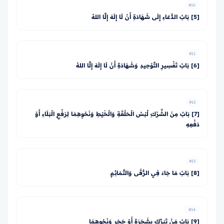
#10
[5] بَابُ الدُّعَاءِ إِلَى شَهَادَةِ أَنْ لَا إِلَهَ إِلَّا اللهُ
#11
[6] بَابُ تَفْسِيرِ التَّوْحِيدِ وَشَهَادَةِ أَنْ لَا إِلَهَ إِلَّا اللهُ
#12
[7] بَابٌ مِنَ الشِّرْكِ لُبْسُ الْحَلْقَةِ وَالْخَيْطِ وَنَحْوِهِمَا لِرَفْعِ الْبَلَاءِ أَوْ
دَفْعِهِ
#13
[8] بَابُ مَا جَاءَ فِي الرُّقَى وَالتَّمَائِمِ
#14
[9] بَابُ مَنْ تَبَرَّكَ بِشَجَرَةٍ أَوْ حَجَرٍ وَنَحْوِهِمَا