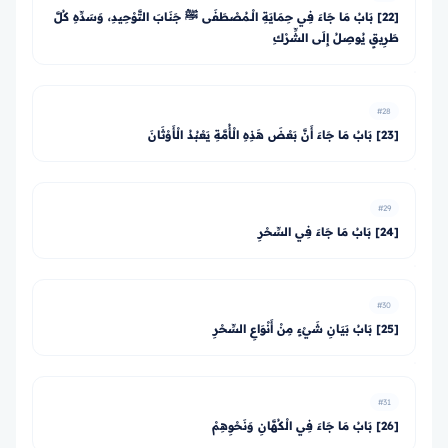
[22] بَابُ مَا جَاءَ فِي حِمَايَةِ الْـمُصْطَفَى ﷺ جَنَابَ التَّوْحِيدِ، وَسَدِّهِ كُلَّ
طَرِيقٍ يُوصِلُ إِلَى الشِّرْكِ
#28
[23] بَابُ مَا جَاءَ أَنَّ بَعْضَ هَذِهِ الْأُمَّةِ يَعْبُدُ الْأَوْثَانَ
#29
[24] بَابُ مَا جَاءَ فِي السِّحْرِ
#30
[25] بَابُ بَيَانِ شَيْءٍ مِنْ أَنْوَاعِ السِّحْرِ
#31
[26] بَابُ مَا جَاءَ فِي الْكُهَّانِ وَنَحْوِهِمْ