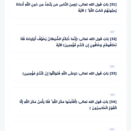
[31] بَابُ قول الله تعالى: ﴿وَمِنَ النَّاسِ مَن يَتَّخِذُ مِن دُونِ اللَّهِ أَندَادًا
يُحِبُّونَهُمْ كَحُبِّ اللَّهِ ۖ ﴾ الآيَةَ
#37
[32] بَابُ قول الله تعالى: ﴿إِنَّمَا ذَٰلِكُمُ الشَّيْطَانُ يُخَوِّفُ أَوْلِيَاءَهُ فَلَا
تَخَافُوهُمْ وَخَافُونِ إِن كُنتُم مُّؤْمِنِينَ﴾ الآيَةَ
#38
[33] بَابُ قول الله تعالى: ﴿وَعَلَى اللَّهِ فَتَوَكَّلُوا إِنْ كُنْتُمْ مُؤْمِنِين﴾
#39
[34] بَابُ قول الله تعالى: ﴿أَفَأَمِنُوا مَكْرَ اللَّهِ ۚ فَلَا يَأْمَنُ مَكْرَ اللَّهِ إِلَّا
الْقَوْمُ الْخَاسِرُونَ ﴾
#40