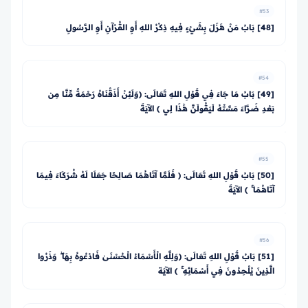
#53
[48] بَابُ مَنْ هَزَلَ بِشَيْءٍ فِيهِ ذِكْرُ اللهِ أَوِ القُرْآنِ أَوِ الرَّسُولِ
#54
[49] بَابُ مَا جَاءَ فِي قَوْلِ اللهِ تَعَالَى: ﴿وَلَئِنْ أَذَقْنَاهُ رَحْمَةً مِّنَّا مِن
بَعْدِ ضَرَّاءَ مَسَّتْهُ لَيَقُولَنَّ هَٰذَا لِي ﴾ الآيَةَ
#55
[50] بَابُ قَوْلِ اللهِ تَعَالَى: ﴿ فَلَمَّا آتَاهُمَا صَالِحًا جَعَلَا لَهُ شُرَكَاءَ فِيمَا
آتَاهُمَا ۚ ﴾ الآيَةَ
#56
[51] بَابُ قَوْلِ اللهِ تَعَالَى: ﴿وَلِلَّهِ الْأَسْمَاءُ الْحُسْنَىٰ فَادْعُوهُ بِهَا ۖ وَذَرُوا
الَّذِينَ يُلْحِدُونَ فِي أَسْمَائِهِ ۚ ﴾ الآيَة