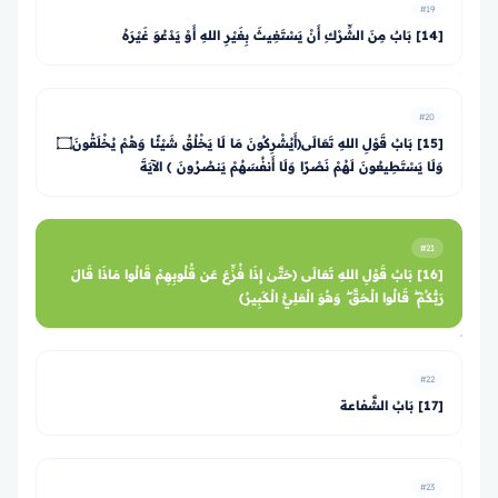
#19
[14] بَابٌ مِنَ الشِّرْكِ أَنْ يَسْتَغِيثَ بِغَيْرِ اللهِ أَوْ يَدْعُوَ غَيْرَهُ
#20
[15] بَابُ قَوْلِ اللهِ تَعَالَى﴿أَيُشْرِكُونَ مَا لَا يَخْلُقُ شَيْئًا وَهُمْ يُخْلَقُونَ۝
وَلَا يَسْتَطِيعُونَ لَهُمْ نَصْرًا وَلَا أَنفُسَهُمْ يَنصُرُونَ ﴾ الآيَةَ
#21
[16] بَابُ قَوْلِ اللهِ تَعَالَى ﴿حَتَّىٰ إِذَا فُزِّعَ عَن قُلُوبِهِمْ قَالُوا مَاذَا قَالَ
رَبُّكُمْ ۖ قَالُوا الْحَقَّ ۖ وَهُوَ الْعَلِيُّ الْكَبِيرُ﴾
#22
[17] بَابُ الشَّفاعة
#23