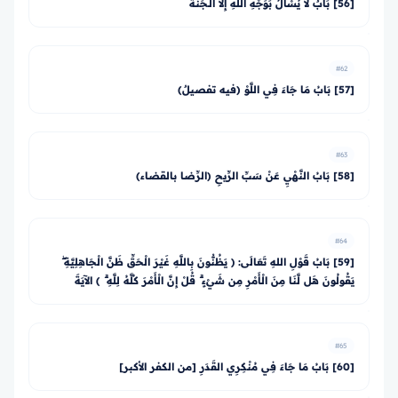
[56] بَابٌ لاَ يُسْأَلُ بَوَجْهِ اللهِ إِلاَّ الْـجَنَّةُ
#62
[57] بَابُ مَا جَاءَ فِي اللَّوْ (فيه تفصيلٌ)
#63
[58] بَابُ النَّهْيِ عَنْ سَبِّ الرِّيحِ (الرِّضا بالقضاء)
#64
[59] بَابُ قَوْلِ اللهِ تَعَالَى: ﴿ يَظُنُّونَ بِاللَّهِ غَيْرَ الْحَقِّ ظَنَّ الْجَاهِلِيَّةِ ۖ
يَقُولُونَ هَل لَّنَا مِنَ الْأَمْرِ مِن شَيْءٍ ۗ قُلْ إِنَّ الْأَمْرَ كُلَّهُ لِلَّهِ ۗ ﴾ الآيَةَ
#65
[60] بَابُ مَا جَاءَ فِي مُنْكِرِي القَدَرِ [من الكفر الأكبر]