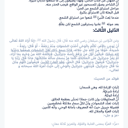
أنَّ الكُهَّان من أكذب النَّاس، ولهذا يضيفون إلى ما سمعوا كذباتٍ كثيرةً.
أنَّ السَّاحر يصوِّر للمسحور غير الواقع، فيجب الحذر منه.
مراحل استراق السَّمع من الجنِّ:
قبل البعثة كان الاستراق بكثرةٍ.
عندما بُعث النَّبيُّ ﷺ مُنعوا من استراق السَّمع.
بعد موته ﷺ عادوا يسترقون السَّمع لكن بقلَّةٍ.
الدَّليل الثَّالث:
وَعَنِ النَّوَّاسِ بْنِ سَـِمْعَانَ رضي الله عنه
قَالَ: قَالَ رَسُولُ الله ﷺ: «
إِذَا أَرَادَ اللهُ تَعَالَى
أَنْ يُوحِيَ بِالأَمْرِ، تَكَلَّمَ بِالْوَحْي أَخَذَتِ السَّمٰوَاتِ مِنْهُ رَجْفَةٌ - أَوْ قَالَ: رِعْدَةٌ -
شَدِيدَةٌ، خَوْفًا مِنَ اللهِ جل جلاله،
فَإِذَا سَمِعَ ذَلِكَ أَهْلُ السَّمٰوَات صَعِقُوا وَخَرُّوا
للهِ سُجَّدًا
، فَيَكُونُ أَوَّلَ مَنْ يَرْفَعُ رَأْسَهُ جِـَبْرَائِيلُ، فَيُكَلِّمُهُ اللهُ مِنْ وَحْيِهِ بِمَا أَرَادَ،
ثُمَّ يَمُرُّ جِـبْرِائِيلُ عَلَى الْـمَلَائِكَةِ، كُلَّمَا مَرَّ بِسَمَاءٍ سَأَلَهُ مَلَائِكَتُهَا: مَاذَا قَالَ رَبُّنَا يَا
جِـَـبْرِائِيلُ؟ فَيَقُولُ جِـَـبْرِائِيلُ: قَالَ الْـحَقَّ،
وَهُوَ الْعَلِيُّ الْكَبِيرُ
، فَيَقُولُونَ كُلُّهُمْ مِثْلَ
مَا قَالَ جِـَـبْرِائِيلُ، فَيَنْتَهِي جَبْرِائِيلُ بِالْوَحْي إِلَى حَيْثُ أَمَرَهُ اللهُ سبحانه و
تعالى
».
فوائد من الحديث:
إثبات الإرادة لله، وهي قسمان:
إرادةٌ شرعيَّةٌ.
إرادةٌ كونيَّةٌ.
أنَّ المخلوقات وإن كانت جمادًا تحسُّ بعظمة الخالق.
إثبات تعدُّد السَّموات، وأنَّ لكلِّ سماءٍ ملائكةً مُخصَّصين.
فضيلة جبريل حيث أنَّه المعروف بأمانة الوحي، وأنَّه الأمين.
إثبات العزَّة والجلال لله.
«
عز و جل
»:
«عزَّ»: العزَّة بمعنى الغلبة والقوَّة، وللعزيز ثلاثة معانٍ: