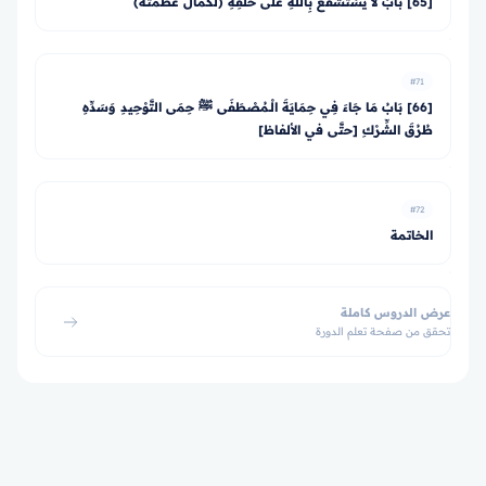
[65] بَابُ لا يُسْتَشْفَعُ بِاللهِ عَلَى خَلْقِهِ (لكمال عظمته)
#71
[66] بَابُ مَا جَاءَ فِي حِمَايَةَ الْـمُصْطَفَى ﷺ حِمَى التَّوْحِيدِ وَسَدِّهِ
طُرُقَ الشِّرْكِ [حتَّى في الألفاظ]
#72
الخاتمة
عرض الدروس كاملة
تحقق من صفحة تعلم الدورة