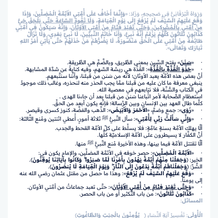
وَرَوَاهُ الْبُرْقَانِيُّ فِي صَحِيحِهِ، وَزَادَ: «
وَإِنَّمَا أَخَافُ عَلَى أُمَّتِي الأَئِمَّةَ الْـمُضِلِّينَ، وَإِذَا
وَقَعَ عَلَيْهِمُ السَّيْفُ لَمْ يُرْفَعْ إِلَى يَوْمِ الْقِيَامَةِ،
وَلَا تَقُومُ السَّاعَةُ حَتَّى يَلْـحَقَ حَيٌّ
مِنْ أُمَّتِي بِالْـمُشْرِكِينَ، وَحَتَّى تَعْبُدَ فِئَامٌ مِنْ أُمَّتِي الأَوْثَانَ
، وَإِنَّهُ سَيَكُونُ فِي أُمَّتِي
كَذَّابُونَ ثَلَاثُونَ كُلُّهُمْ يَزْعُمُ أَنَّهُ نَبِيٌّ، وَأَنَا خَاتَمُ النَّبِيِّينَ، لَا نَبِيَّ بَعْدِي، وَلَا تَزَالُ
طَائِفَةٌ مِنْ أُمَّتِي عَلَى الْـحَقِّ مَنْصُورَةً، لَا يَضُرُّهُمْ مَنْ خَذَلَهُمْ حَتَّى يَأْتِيَ أَمْرُ اللهِ
تَبَارَكَ وَتَعَالَى
».
· «
سَنَنَ
» بفتح السِّين بمعنى الطَّريق، وبالضَّمِّ هي الطَّريقة.
· «
حَذْوَ الْقُذَّةِ بِالْقُذَّةِ
»: القُذَّة هي ريشة السَّهم، وفيه كنايةٌ عن شدَّة المشابهة.
أنَّ بعض هذه الأمَّة يعبد الأوثان؛ لأنَّه من سَنن من قبلنا، وأنَّنا سنتَّبعهم.
ينبغي معرفة ما كان عليه من قبلنا ممَّا يجب الحذر منه لنحذره، وغالب ذلك موجودٌ
في الكتاب والسُّنَّة، فلا نتابعهم في معصية الله.
استعظام الصَّحابة لأمر اتِّباعنا سَنن من قبلنا بعد أن جاءنا الهدى .
كلَّما طال العهد بين الإنسان وبين الرِّسالة؛ فإنَّه يكون أبعد من الحقِّ.
· «
زَوَى
»: جمع وضمَّ، «
الأَحْمَرَ وَالأَبْيَضَ
»: الذَّهب والفضَّة، كنوز كسرى وقيصر.
· «
وَإِنِّي سَأَلْتُ رَبِّي لِأُمَّتِي
»: سأل النَّبيُّ ﷺ ثلاثة أمورٍ، أُعطي اثنتين ومُنع الثَّالثة:
ألَّا يهلك الأمَّة بسنةٍ عامَّةٍ: فلا يسلِّط على كلِّ الأمَّة القحط والجدب.
أنَّ الكفَّار لا يسيطرون على الأمَّة الإسلاميَّة كلِّها.
ألَّا تقتتل الأمَّة فيما بينها، وهذه الأخيرة مُنع النَّبيُّ ﷺ منها.
· «
الأَئِمَّة الْـمُضِلِّين
»: حصر خوفه في الأئمَّة المضلِّين، والإمام يكون في:
الخير:
﴿
وَجَعَلْنَا مِنْهُمْ أَئِمَّةً يَهْدُونَ بِأَمْرِنَا لَمَّا صَبَرُوا ۖ وَكَانُوا بِآيَاتِنَا يُوقِنُونَ
﴾.
الشَّرِّ:
﴿
وَجَعَلْنَاهُمْ أَئِمَّةً يَدْعُونَ إِلَى النَّارِ ۖ وَيَوْمَ الْقِيَامَةِ لَا يُنصَرُونَ
﴾.
· «
وَقَعَ عَلَيْهِمُ السَّيْفُ لَمْ يُرْفَعْ
»: وهذا ما حصل من مقتل عثمان رضي الله عنه
إلى يومنا.
· «
وَحَتَّى تَعْبُدَ فِئَامٌ مِنْ أُمَّتِي الأَوْثَانَ
»: حتَّى تعبد جماعاتٌ من أمَّتي الأوثان.
· «
كَذَّابُونَ ثَلَاثُونَ
»: من باب التَّكثير أو من باب الحصر.
المسائل
:
الْأُولَى
: تَفْسِيرُ آيَةِ اَلنِّسَاءِ
﴿
يُؤْمِنُونَ بِالْجِبْتِ وَالطَّاغُوتِ
﴾