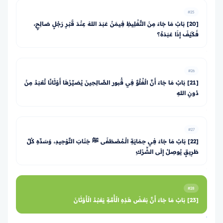
#25
[20] بَابُ مَا جَاءَ مِنَ التَّغْلِيظِ فِيمَنْ عَبَدَ اللهَ عِنْدَ قَبْرِ رَجُلٍ صَالِحٍ،
فَكَيْفَ إِذَا عَبَدَهُ؟
#26
[21] بَابُ مَا جَاءَ أَنَّ الْغُلُوَّ فِي قُبور الصَّالِحِينَ يُصَيِّرُهَا أَوْثَانًا تُعْبَدُ مِنْ
دُونِ اللهِ
#27
[22] بَابُ مَا جَاءَ فِي حِمَايَةِ الْـمُصْطَفَى ﷺ جَنَابَ التَّوْحِيدِ، وَسَدِّهِ كُلَّ
طَرِيقٍ يُوصِلُ إِلَى الشِّرْكِ
#28
[23] بَابُ مَا جَاءَ أَنَّ بَعْضَ هَذِهِ الْأُمَّةِ يَعْبُدُ الْأَوْثَانَ