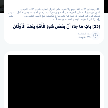
05 دورة في كتاب التقسيم والتقعيد على القول المفيد شرح كتاب التوحيد
الذي هو حق الله على العبيد، من أهم وأوسع كتب الإمام المجدد، ومن أفضل
درس
مؤلف في هذا الباب، دراسة عن بعد شرح مختصر مع اختبار الكتروني
نصي
وإجازة إلى المؤلف الإمام المجدد رحمه الله
[23] بَابُ مَا جَاءَ أَنَّ بَعْضَ هَذِهِ الْأُمَّةِ يَعْبُدُ الْأَوْثَانَ
مدة الدراسة
20 دقيقة