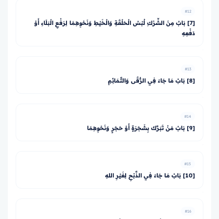
#12
[7] بَابٌ مِنَ الشِّرْكِ لُبْسُ الْحَلْقَةِ وَالْخَيْطِ وَنَحْوِهِمَا لِرَفْعِ الْبَلَاءِ أَوْ
دَفْعِهِ
#13
[8] بَابُ مَا جَاءَ فِي الرُّقَى وَالتَّمَائِمِ
#14
[9] بَابُ مَنْ تَبَرَّكَ بِشَجَرَةٍ أَوْ حَجَرٍ وَنَحْوِهِمَا
#15
[10] بَابُ مَا جَاءَ فِي الذَّبْحِ لِغَيْرِ اللهِ
#16