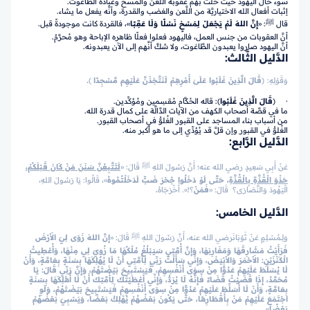
سوء حال اليهود حيث حلَّت بهم عقوبة اللَّعن والمسخ وعبادة الطَّاغوت.
إثبات أفعال الله الاختياريَّة من اللَّعن والغضب والقدرة، وأنَّه يفعل ما يشاء.
قال ﷺ: «
إِنَّ اللهَ لَمْ يَجْعَلْ لِمَسْخٍ نَسْلًا وَلَا عَقِبًا
»، فالقردة كانت موجودةً قبل.
أنَّ العقوبات من جنس العمل، فاليهود فعلوا فعلًا ظاهره الإباحة وهو مُحرَّمٌ.
أنَّ اليهود صاروا يعبدون الطَّاغوت، ولا شكَّ أنَّهم إلى الآن يعبدونه.
الدَّليل الثَّالث:
وَقَوْلِهِ:
﴿
قَالَ الَّذِينَ غَلَبُوا عَلَىٰ أَمْرِهِمْ لَنَتَّخِذَنَّ عَلَيْهِم مَّسْجِدًا
﴾
.
· ﴿
قَالَ الَّذِينَ غَلَبُوا
﴾: قاله الحُكَّام مُقسِمين ومُؤكِّدين.
ما في قصَّة أصحاب الكهف من الآيات الدَّالَّة على كمال قدرة الله.
من أسباب بناء المساجد على القبور الغُلوُّ في أصحاب القبور.
الغُلوُّ في القبور وإن قلَّ قد يُؤدِّي إلى ما هو أكبر منه.
الدَّليل الرَّابع:
عَنْ أَبِي سَعِيدٍ رضي الله عنه؛ أَنَّ رَسُولَ اللهِ ﷺ قَالَ: «
لَتَتَّبِعُنَّ سَنَنَ مَنْ كَانَ قَبْلَكُمْ،
حَذْوَ الْقُذَّةِ بِالْقُذَّةِ
، حَتَّى لَوْ دَخَلُوا جُحْرَ ضَبٍّ لَدَخَلْتُمُوهُ
»، قَالُوا: يَا رَسُولَ اللهِ،
الْيَهُودَ وَالنَّصَارَى؟ قَالَ: «
فَمَنْ
؟!». أَخْرَجَاهُ
.
الدَّليل الخامس:
وَلِـمُسْلِمٍ عَنْ ثَوْبَانَرضي الله عنه، أَنَّ رَسُولَ اللهِ ﷺ قَالَ: «
إِنَّ اللهَ زَوَى لِيَ الأَرْضَ
فَرَأَيْتُ مَشَارِقَهَا وَمَغَارِبَهَا، وَإِنَّ أُمَّتِي سَيَبْلُغُ مُلْكُهَا مَا زُوِيَ لِي مِنْهَا، وَأُعْطِيتُ
الْكَنْزَيْنِ: الأَحْمَرَ وَالأَبْيَضَ، وَإِنِّي سَأَلْتُ رَبِّي لِأُمَّتِي أَنْ لَا يُهْلِكَهَا بِسَنَةٍ بِعَامَّةٍ، وَأَنْ
لَا يُسَلِّطَ عَلَيْهِمْ عَدُوًّا مِنْ سِوَى أَنْفُسِهِمْ، فَيَسْتَبِيحَ بَيْضَتَهُمْ، وَإِنَّ رَبِّي قَالَ: يَا
مُحَمَّدُ، إِذَا قَضَيْتُ قَضَاءً فَإِنَّهُ لَا يُرَدُّ، وَإِنِّي أَعْطَيْتُكَ لِأُمَّتِكَ أَنْ لَا أُهْلِكَهَا بِسَنَةٍ
بِعَامَّةٍ، وَأَنْ لَا أُسَلِّطَ عَلَيْهِمْ عَدُوًّا مِنْ سِوَى أَنْفُسِهِمْ فَيَسْتَبِيحَ بَيْضَتَهُمْ، وَلَوِ
اجْتَمَعَ عَلَيْهِمْ مَنْ بِأَقْطَارِهَا، حَتَّى يَكُونَ بَعْضُهُمْ يُهْلِكُ بَعْضًا، وَيَسْبِيَ بَعْضُهُمْ
بَعْضًا
»
.