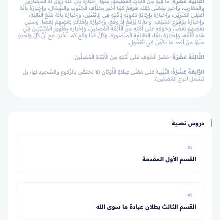
الثَّانِيَةَ عَشْرَةَ
: مَا فِيهِ مِنَ الْآيَاتِ الْعَظِيمَةِ، مِنْهَا: إِخْبَارُهُ بِأَنَّ اَللَّهَ زَوَى لَهُ الْمَشَارِقَ
وَالْمَغَارِبَ، وَأَخْبَرَ بِمَعْنَى ذَلِكَ، فَوَقَعَ كَمَا أَخْبَرَ بِخِلَافِ الْجَنُوبِ وَالشَّمَالِ، وَإِخْبَارُهُ بِأَنَّهُ
أُعْطِيَ الْكَنْزَيْنِ، وَإِخْبَارُهُ بِإِجَابَةِ دَعْوَتِهِ لِأُمَّتِهِ فِي الِاثْنَتَيْنِ، وَإِخْبَارُهُ بِأَنَّهُ مَنَعَ الثَّالِثَةِ،
وَإِخْبَارُهُ بِوُقُوعِ السَّيْفِ، وَأَنَّهُ لَا يُرْفَعُ إِذْ وَقَعَ، وَإِخْبَارُهُ بِإِهْلَاكِ بَعْضِهِمْ بَعْضًا، وَسَبْيِ
بَعْضِهِمْ بَعْضًا، وَخَوْفِهِ عَلَى أُمَّتِهِ مِنَ الْأَئِمَّةِ الْمُضِلِّينَ، وَإِخْبَاره بِظُهُورِ الْمُتَنَبِّئِينَ فِي
هَذِهِ الْأُمَّةِ، وَإِخْبَارُهُ بِبَقَاءِ الطَّائِفَةِ الْمَنْصُورَةِ، وَكُلُّ هَذَا وَقَعَ كَمَا أَخْبَرَ، مَعَ أَنَّ كُلَّ وَاحِدَةٍ
مِنْهَا مِنْ أَبْعَدِ مَا يَكُونُ فِي الْعُقُولِ.
الثَّالِثَةَ عَشْرَةَ
: حَصْرُ الْخَوْفِ عَلَى أُمَّتِهِ مِنَ الْأَئِمَّةِ الْمُضِلِّينَ.
الرَّابِعَةَ عَشْرَةَ
: التَّنْبِيهُ عَلَى مَعْنَى عِبَادَةِ الْأَوْثَانِ (لا تختصُّ بالرُّكوع والسُّجود لها، بل
تشمل اتِّباع المُضلِّين).
دروس نصية
#1
القسم الأول المقدمة
#2
القسم الثالث بطلان عبادة ما سوى الله