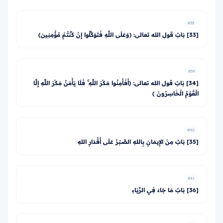
#38
[33] بَابُ قول الله تعالى: ﴿وَعَلَى اللَّهِ فَتَوَكَّلُوا إِنْ كُنْتُمْ مُؤْمِنِين﴾
#39
[34] بَابُ قول الله تعالى: ﴿أَفَأَمِنُوا مَكْرَ اللَّهِ ۚ فَلَا يَأْمَنُ مَكْرَ اللَّهِ إِلَّا
الْقَوْمُ الْخَاسِرُونَ ﴾
#40
[35] بَابٌ مِنَ الإِيمَانِ بِاللهِ الصَّبْرُ عَلَى أَقْدَارِ اللهِ
#41
[36] بَابُ مَا جَاءَ فِي الرِّيَاءِ