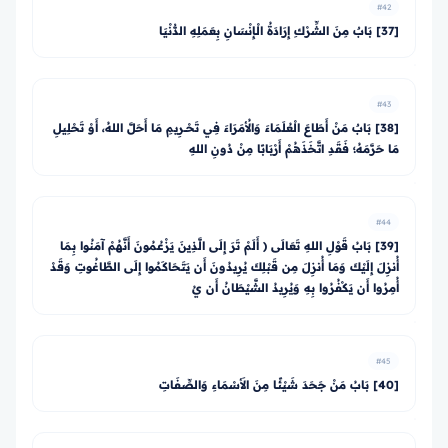
#42
[37] بَابٌ مِنَ الشِّرْكِ إِرَادَةُ الْإِنْسَانِ بِعَمَلِهِ الدُّنْيَا
#43
[38] بَابٌ مَنْ أَطَاعَ الْعُلَمَاءَ وَالأُمَرَاءَ فِي تَحْــرِيمِ مَا أَحَلَّ اللهُ، أَوْ تَحْلِيلِ
مَا حَرَّمَهُ؛ فَقَدِ اتَّخَذَهُمْ أَرْبَابًا مِنْ دُونِ اللهِ
#44
[39] بَابُ قَوْلِ اللهِ تَعَالَى ﴿ أَلَمْ تَرَ إِلَى الَّذِينَ يَزْعُمُونَ أَنَّهُمْ آمَنُوا بِمَا
أُنزِلَ إِلَيْكَ وَمَا أُنزِلَ مِن قَبْلِكَ يُرِيدُونَ أَن يَتَحَاكَمُوا إِلَى الطَّاغُوتِ وَقَدْ
أُمِرُوا أَن يَكْفُرُوا بِهِ وَيُرِيدُ الشَّيْطَانُ أَن يُ
#45
[40] بَابُ مَنْ جَحَدَ شَيْئًا مِنَ الأَسْمَاءِ وَالصِّفَاتِ