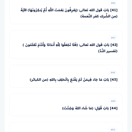
#46
[41] بَابُ قول الله تعالى: ﴿يَعْرِفُونَ نِعْمَتَ اللَّهِ ثُمَّ يُنكِرُونَهَا﴾ الآيَةَ
(من الشِّرك كفر النِّعمة)
#47
[42] بَابُ قول الله تعالى: ﴿فَلَا تَجْعَلُوا لِلَّهِ أَندَادًا وَأَنتُمْ تَعْلَمُونَ ﴾
(تفسير النِّدِّ)
#48
[43] بَابُ مَا جَاءَ فِيمَنْ لَمْ يَقْنَعْ بِالْـحَلِفِ بِاللهِ (من الكبائر)
#49
[44] بَابُ قَوْلِ: (مَا شَاءَ اللهُ وَشِئْتَ)
#50