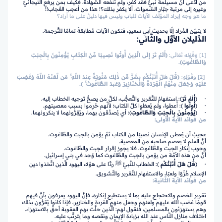
من ادَّعى أنَّ مسيلمة نبيٌّ فقد كفر، ولم تنفعه الشَّهادة، فكيف بمن يرفع التِّيجانيَّ
وغيره إلى مرتبة جبَّار السَّموات، ألا يكفر بذلك؟! هذا من أعجب العُجاب!!
ما هو وجه إيراد المؤلِّف الآيات للباب وليس فيها دليلٌ على ما أراد؟
لا يتبيَّن المُراد إلَّا بحديث أبي سعيدٍ، فتكون الآيات مُطابقةً تمامًا للتَّرجمة.
الدَّليلان الأوَّل والثَّاني:
[1] وَقَوْله تَعَالَى:
﴿أَلَمْ تَرَ إِلَى الَّذِينَ أُوتُوا نَصِيبًا مِّنَ الْكِتَابِ يُؤْمِنُونَ بِالْجِبْتِ
وَالطَّاغُوتِ﴾.
[2] وَقَوْلِهِ:
﴿قُلْ هَلْ أُنَبِّئُكُم بِشَرٍّ مِّن ذَٰلِكَ مَثُوبَةً عِندَ اللَّهِ ۚ مَن لَّعَنَهُ اللَّهُ وَغَضِبَ
عَلَيْهِ وَجَعَلَ مِنْهُمُ الْقِرَدَةَ وَالْخَنَازِيرَ وَعَبَدَ الطَّاغُوتَ ۚ ﴾.
· ﴿
أَلَمْ تَرَ
﴾: استفهامٌ للتَّقرير والتَّعجُّب، لكلِّ من يصحُّ توجيه الخطاب إليه.
· ﴿
أُوتُوا
﴾: أُعطوا، ولم يُعطَوا كلَّ الكتاب؛ لأنَّهم حُرِموا بسبب معصيتهم.
· ﴿
يُؤْمِنُونَ بِالْجِبْتِ وَالطَّاغُوتِ
﴾: أي يُصدِّقون بهما، ويُقِرُّونهما لا ينكرونهما.
من فوائد الآية الأولى:
عجيبٌ أن يُعطى الإنسان نصيبًا من الكتاب ثمَّ يؤمن بالجبت والطَّاغوت.
أنَّ العلم لا يعصم صاحبه من المعصية.
وجوب إنكار الجبت والطَّاغوت، فلا يجوز إقرار الجبت والطَّاغوت.
أنَّ من هذه الأمَّة من يؤمن بالجبت والطَّاغوت كما وُجد في بني إسرائيل.
· ﴿
قُلْ هَلْ أُنَبِّئُكُم
﴾: الخطاب للنَّبيِّ ﷺ ردًّا على هؤلاء اليهود الَّذين اتَّخذوا دين
الإسلام هُزُوًا ولعبًا، والاستفهام للتَّقرير والتَّشويق.
من فوائد الآية الثَّانية:
تقرير الخصم والاحتجاج عليه بما لا يستطيع إنكاره، فإنَّ اليهود يعرفون بأنَّ فيهم
قومًا غضب الله عليهم ولعنهم وجعل منهم القردة والخنازير، فإذا كانوا يُقرُّون بذلك
وهم يستهزئون بالمسلمين، فنقول لهم: الَّذين حلَّت بهم العقوبة أحقُّ بالاستهزاء.
اختلاف منازل النَّاس عند الله بزيادة الإيمان ونقصه وما يترتَّب عليه.