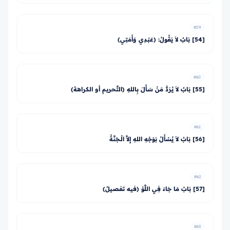
#59
[54] بَابٌ لاَ يَقُولُ: (عَبْدِي وَأَمَتِي)
#60
[55] بَابٌ لاَ يُرَدُّ مَنْ سَأَلَ بِاللهِ (التَّحريم أو الكراهة)
#61
[56] بَابٌ لاَ يُسْأَلُ بَوَجْهِ اللهِ إِلاَّ الْـجَنَّةُ
#62
[57] بَابُ مَا جَاءَ فِي اللَّوْ (فيه تفصيلٌ)
#63