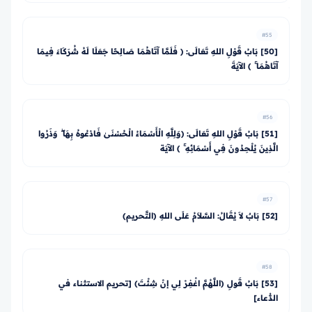
#55
[50] بَابُ قَوْلِ اللهِ تَعَالَى: ﴿ فَلَمَّا آتَاهُمَا صَالِحًا جَعَلَا لَهُ شُرَكَاءَ فِيمَا
آتَاهُمَا ۚ ﴾ الآيَةَ
#56
[51] بَابُ قَوْلِ اللهِ تَعَالَى: ﴿وَلِلَّهِ الْأَسْمَاءُ الْحُسْنَىٰ فَادْعُوهُ بِهَا ۖ وَذَرُوا
الَّذِينَ يُلْحِدُونَ فِي أَسْمَائِهِ ۚ ﴾ الآيَة
#57
[52] بَابٌ لاَ يُقَالُ: السَّلاَمُ عَلَى اللهِ (التَّحريم)
#58
[53] بَابُ قَولِ (اللَّهُمَّ اغْفِرْ لِي إنْ شِئْتَ) [تحريم الاستثناء في
الدُّعاء]