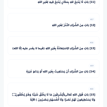
[11] بَابٌ لَا يُذْبَحُ للهِ بِمَكَانٍ يُذْبَحُ فِيهِ لِغَيْرِ اللهِ
#17
[12] بَابٌ مِنَ الشِّرْكِ النَّذْرُ لِغَيْرِ اللهِ
#18
[13] بَابٌ مِنَ الشِّرْكِ الِاسْتِعَاذَةُ بِغَيْرِ اللهِ (فيما لا يقدر عليه إلّا الله)
#19
[14] بَابٌ مِنَ الشِّرْكِ أَنْ يَسْتَغِيثَ بِغَيْرِ اللهِ أَوْ يَدْعُوَ غَيْرَهُ
#20
[15] بَابُ قَوْلِ اللهِ تَعَالَى﴿أَيُشْرِكُونَ مَا لَا يَخْلُقُ شَيْئًا وَهُمْ يُخْلَقُونَ۝
وَلَا يَسْتَطِيعُونَ لَهُمْ نَصْرًا وَلَا أَنفُسَهُمْ يَنصُرُونَ ﴾ الآيَةَ