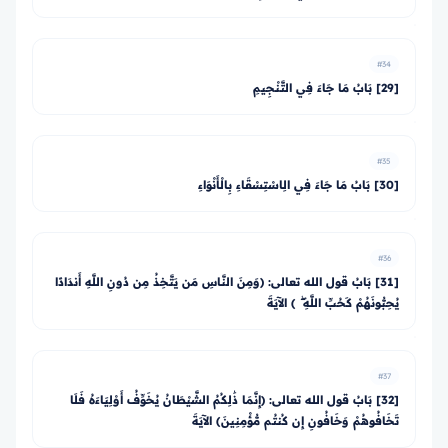
#34
[29] بَابُ مَا جَاءَ فِي التَّنْجِيمِ
#35
[30] بَابُ مَا جَاءَ فِي الِاسْتِسْقَاءِ بِالْأَنْوَاءِ
#36
[31] بَابُ قول الله تعالى: ﴿وَمِنَ النَّاسِ مَن يَتَّخِذُ مِن دُونِ اللَّهِ أَندَادًا
يُحِبُّونَهُمْ كَحُبِّ اللَّهِ ۖ ﴾ الآيَةَ
#37
[32] بَابُ قول الله تعالى: ﴿إِنَّمَا ذَٰلِكُمُ الشَّيْطَانُ يُخَوِّفُ أَوْلِيَاءَهُ فَلَا
تَخَافُوهُمْ وَخَافُونِ إِن كُنتُم مُّؤْمِنِينَ﴾ الآيَةَ