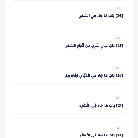
#29
[24] بَابُ مَا جَاءَ فِي السِّحْرِ
#30
[25] بَابُ بَيَانِ شَيْءٍ مِنْ أَنْوَاعِ السِّحْرِ
#31
[26] بَابُ مَا جَاءَ فِي الْكُهَّانِ وَنَحْوِهِمْ
#32
[27] بَابُ مَا جَاءَ فِي النُّشْرَةِ
#33
[28] بَابُ مَا جَاءَ فِي التَّطَيُّرِ