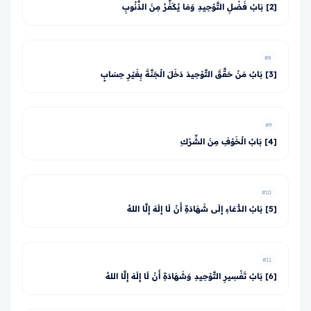
[2] بَابُ فَضْلِ التَّوْحِيدِ وَمَا يُكَفِّرُ مِنَ الذُّنُوبِ
#8
[3] بَابٌ مَنْ حَقَّقَ التَّوْحِيدَ دَخَلَ الْجَنَّةَ بِغَيْرِ حِسَابٍ
#9
[4] بَابُ الْخَوْفِ مِنَ الشِّرْكِ
#10
[5] بَابُ الدُّعَاءِ إِلَى شَهَادَةِ أَنْ لَا إِلَهَ إِلَّا اللهُ
#11
[6] بَابُ تَفْسِيرِ التَّوْحِيدِ وَشَهَادَةِ أَنْ لَا إِلَهَ إِلَّا اللهُ