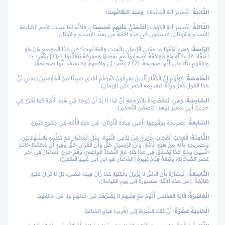
الثَّانِيَةُ
: تَفْسِيرُ آيَةِ الْمَائِدَةِ
﴿
وَعَبَدَ الطَّاغُوتَ
﴾
الثَّالِثَةُ
: تَفْسِيرُ آيَةِ الْكَهْفِ
﴿
لَنَتَّخِذَنَّ عَلَيْهِم مَّسْجِدًا
﴾
، فلأنَّه لمَّا عَبدت الأمم السَّابقة
الأصنام والأوثان، فسيكون في هذه الأمَّة من يعبد الأصنام والأوثان
الرَّابِعَةُ
: وَهِيَ أَهَمُّهَا مَا مَعْنَى الْإِيمَانِ بِالْجِبْتِ وَالطَّاغُوتِ؟ فِي هَذَا الْمَوْضِعِ هَلْ هُوَ
اعْتِقَادُ قَلْبٍ؟ أَوْ هُوَ مُوَافَقَةُ أَصْحَابِهَا مَعَ بَعْضِهَا وَمَعْرِفَةُ بُطْلَانِهَا ؟ ([1] يكفر؛ إذا
وافقهم بناءً على أنَّها صحيحةٌ. [2] لا يكفر؛ إن وافقهم ولا يعتقد أنَّها صحيحةٌ).
الْخَامِسَةُ
: قَوْلُهُمْ إِنَّ الْكُفَّارَ اَلَّذِينَ يَعْرِفُونَ كُفْرَهُمْ أَهْدَى سَبِيلًا مِنَ الْمُؤْمِنِينَ (يعني أنَّ
هذا القول كُفرٌ ورِدَّةٌ، لتقديمه الكفر على الإيمان).
السَّادِسَةُ
: وَهِيَ الْمَقْصُودَةُ بِالتَّرْجَمَةِ أَنَّ هَذَا لَا بُدَّ أَنْ يُوجَدَ فِي هَذِهِ الْأُمَّةِ كَمَا تَقَرَّرَ فِي
حَدِيثِ أَبِي سَعِيدٍ (وهذا يتضمَّن التَّحذير).
السَّابِعَةُ
: تَصْرِيحُهُ بِوُقُوعِهَا -أَعْنِي عِبَادَةَ الْأَوْثَانِ- فِي هَذِهِ الْأُمَّةِ فِي جُمُوعٍ كَثِيرَةٍ.
الثَّامِنَةُ
: الْعَجَبُ الْعُجَابُ خُرُوجُ مَنْ يَدَّعِي النُّبُوَّةَ، مِثْلُ الْمُخْتَارِ مَعَ تَكَلُّمِهِ بِالشَّهَادَتَيْنِ،
وَتَصْرِيحِهِ بِأَنَّهُ مِنْ هَذِهِ الْأُمَّةِ، وَأَنَّ الرَّسُولَ حَقٌّ وَأَنَّ الْقُرْآنَ حَقٌّ وَفِيهِ أَنَّ مُحَمَّدًا خَاتَمُ
النَّبِيِّينَ وَمَعَ هَذَا يَصْدُقُ فِي هَذَا كُلِّهِ مَعَ التَّضَادِّ الْوَاضِحِ، وَقَدْ خَرَجَ الْمُخْتَارُ فِي آخِرِ
عَصْرِ الصَّحَابَةِ، وَتَبِعَهُ فِئَامٌ كَثِيرَةٌ (المُختار هو ابن أبي عُبيدٍ الثَّقفيُّ).
التَّاسِعَةُ
: الْبِشَارَةُ بِأَنَّ الْحَقَّ لَا يَزُولُ بِالْكُلِّيَّةِ كَمَا زَالَ فِيمَا مَضَى، بَلْ لَا تَزَالُ عَلَيْهِ
طَائِفَةٌ (من هذه الأمَّة منصورةً إلى يوم القيامة).
الْعَاشِرَةُ
: الْآيَةُ الْعُظْمَى أَنَّهُمْ مَعَ قِلَّتِهِمْ لَا يَضُرُّهُمْ مَنْ خَذَلَهُمْ وَلَا مَنْ خَالَفَهُمْ.
الْحَادِيَةَ عَشْرَةَ
: أَنَّ ذَلِكَ الشَّرْطَ إِلَى (قُرب) قِيَامِ اَلسَّاعَةِ.