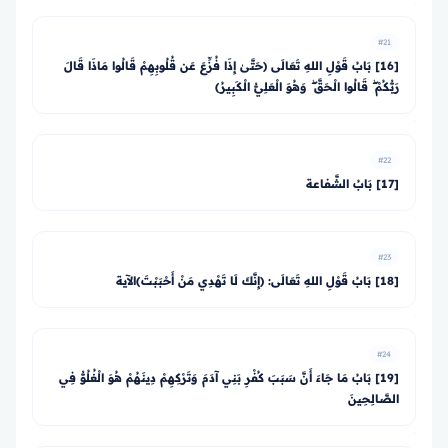
#21
[16] بَابُ قَوْلِ اللهِ تَعَالَى ﴿حَتَّىٰ إِذَا فُزِّعَ عَن قُلُوبِهِمْ قَالُوا مَاذَا قَالَ
رَبُّكُمْ ۖ قَالُوا الْحَقَّ ۖ وَهُوَ الْعَلِيُّ الْكَبِيرُ﴾
#22
[17] بَابُ الشَّفاعة
#23
[18] بَابُ قَوْلِ اللهِ تَعَالَى: ﴿إِنَّكَ لَا تَهْدِي مَنْ أَحْبَبْتَ﴾الآية
#24
[19] بَابُ مَا جَاءَ أَنَّ سَبَبَ كُفْرِ بَنِي آدَمَ وَتَرْكِهِمْ دِينَهُمْ هُوَ الْغُلُوُّ فِي
الصَّالِحِينَ