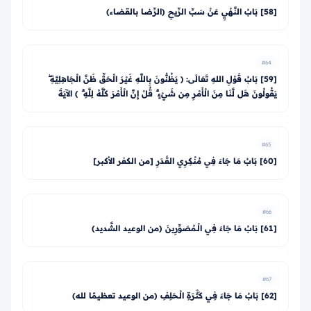
[58] بَابُ النَّهْيِ عَنْ سَبِّ الرِّيحِ (الرِّضا بالقضاء)
#64
[59] بَابُ قَوْلِ اللهِ تَعَالَى: ﴿ يَظُنُّونَ بِاللَّهِ غَيْرَ الْحَقِّ ظَنَّ الْجَاهِلِيَّةِ ۖ
يَقُولُونَ هَل لَّنَا مِنَ الْأَمْرِ مِن شَيْءٍ ۗ قُلْ إِنَّ الْأَمْرَ كُلَّهُ لِلَّهِ ۗ ﴾ الآيَةَ
#65
[60] بَابُ مَا جَاءَ فِي مُنْكِرِي القَدَرِ [من الكفر الأكبر]
#66
[61] بَابُ مَا جَاءَ فِي الْـمُصَوِّرِينَ (من الوعيد الشَّديد)
#67
[62] بَابُ مَا جَاءَ فِي كَثْرَةِ الْـحَلِفِ (من الوعيد تعظيمًا لله)