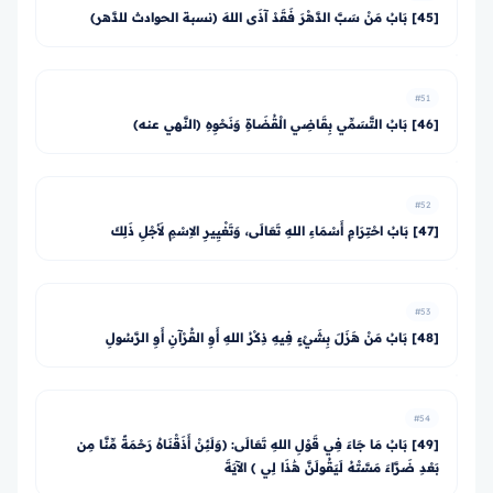
[45] بَابُ مَنْ سَبَّ الدَّهْرَ فَقَدْ آذَى اللهَ (نسبة الحوادث للدَّهر)
#51
[46] بَابُ التَّسَمِّي بِقَاضِي الْقُضَاةِ وَنَحْوِهِ (النَّهي عنه)
#52
[47] بَابُ احْتِرَامِ أَسْمَاءِ اللهِ تَعَالَى، وَتَغْيِيرِ الاِسْمِ لأَجْلِ ذَلِكَ
#53
[48] بَابُ مَنْ هَزَلَ بِشَيْءٍ فِيهِ ذِكْرُ اللهِ أَوِ القُرْآنِ أَوِ الرَّسُولِ
#54
[49] بَابُ مَا جَاءَ فِي قَوْلِ اللهِ تَعَالَى: ﴿وَلَئِنْ أَذَقْنَاهُ رَحْمَةً مِّنَّا مِن
بَعْدِ ضَرَّاءَ مَسَّتْهُ لَيَقُولَنَّ هَٰذَا لِي ﴾ الآيَةَ