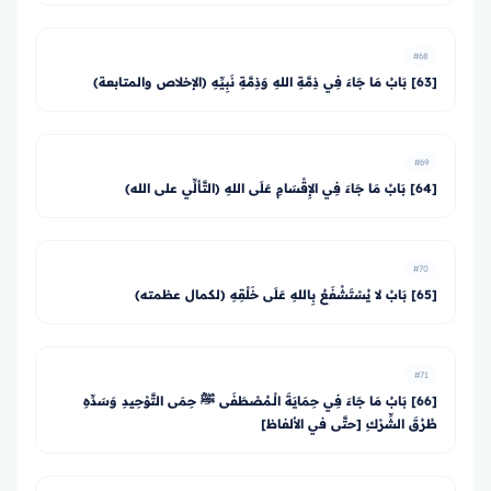
#68
[63] بَابُ مَا جَاءَ فِي ذِمَّةِ اللهِ وَذِمَّةِ نَبِيِّهِ (الإخلاص والمتابعة)
#69
[64] بَابُ مَا جَاءَ فِي الإِقْسَامِ عَلَى اللهِ (التَّألِّي على الله)
#70
[65] بَابُ لا يُسْتَشْفَعُ بِاللهِ عَلَى خَلْقِهِ (لكمال عظمته)
#71
[66] بَابُ مَا جَاءَ فِي حِمَايَةَ الْـمُصْطَفَى ﷺ حِمَى التَّوْحِيدِ وَسَدِّهِ
طُرُقَ الشِّرْكِ [حتَّى في الألفاظ]