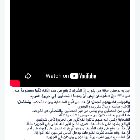
جاء به لدحض حجَّة من يقول: إنَّ الشِّرك لا يقع في هذه الأمَّة؛ لأنَّها معصومةٌ منه،
لقوله ﷺ: «
إِنَّ الشَّيْطَانَ أَيِسَ أَنْ يَعْبُدَهُ الْمُصَلُّونَ فِي جَزِيرَةِ الْعَرَبِ
».
والجواب لشبهتهم
مُجملٌ
: أنَّ هذا من اتِّباع المتشابه وترك المُحكم،
ومُفصَّلٌ
:
الإخبار بيأسه لا يدلُّ على عدم الوقوع.
أيس من المصلِّين ولم ييأس من غير المصلِّين، والمُصلِّي هو المُوحِّد.
هذا الفهم يخالف كثيرًا من نصوص الكتاب والسُّنَّة.
الصَّحابة رضي الله عنهم قاتلوا المُرتَدِّين في الجزيرة لأجل شركهم.
الواقع يشهد على خلاف هذا، فترى الذَّبح لغير الله تعالى في الجزيرة مثلًا.
أنَّ هذا ما وقع في قلب الشَّيطان، وهو لم يترك العمل على إغواء بني آدم.
أنَّ هذا وقع عندما كثُرت الفتوحات ودخل النَّاس في دين الله أفواجًا.
أنَّ العلماء يذكرون أشياء يرتدُّ بها الرَّجل ولو كان في الجزيرة.