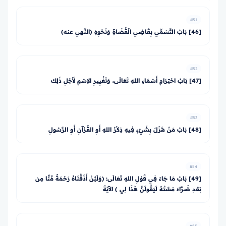
#51
[46] بَابُ التَّسَمِّي بِقَاضِي الْقُضَاةِ وَنَحْوِهِ (النَّهي عنه)
#52
[47] بَابُ احْتِرَامِ أَسْمَاءِ اللهِ تَعَالَى، وَتَغْيِيرِ الاِسْمِ لأَجْلِ ذَلِكَ
#53
[48] بَابُ مَنْ هَزَلَ بِشَيْءٍ فِيهِ ذِكْرُ اللهِ أَوِ القُرْآنِ أَوِ الرَّسُولِ
#54
[49] بَابُ مَا جَاءَ فِي قَوْلِ اللهِ تَعَالَى: ﴿وَلَئِنْ أَذَقْنَاهُ رَحْمَةً مِّنَّا مِن
بَعْدِ ضَرَّاءَ مَسَّتْهُ لَيَقُولَنَّ هَٰذَا لِي ﴾ الآيَةَ