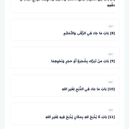
دَفْعِهِ
#13
[8] بَابُ مَا جَاءَ فِي الرُّقَى وَالتَّمَائِمِ
#14
[9] بَابُ مَنْ تَبَرَّكَ بِشَجَرَةٍ أَوْ حَجَرٍ وَنَحْوِهِمَا
#15
[10] بَابُ مَا جَاءَ فِي الذَّبْحِ لِغَيْرِ اللهِ
#16
[11] بَابٌ لَا يُذْبَحُ للهِ بِمَكَانٍ يُذْبَحُ فِيهِ لِغَيْرِ اللهِ