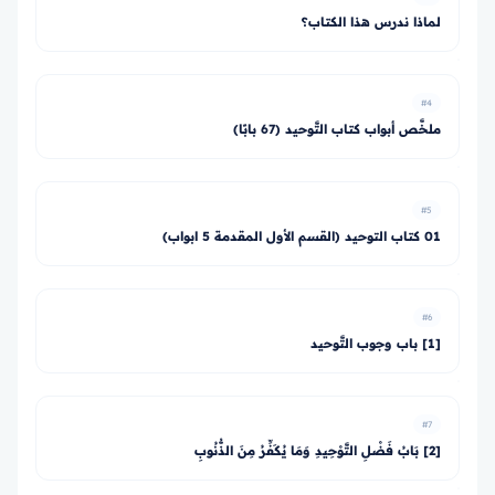
لماذا ندرس هذا الكتاب؟
#4
ملخَّص أبواب كتاب التَّوحيد (67 بابًا)
#5
01 كتاب التوحيد (القسم الأول المقدمة 5 ابواب)
#6
[1] باب وجوب التَّوحيد
#7
[2] بَابُ فَضْلِ التَّوْحِيدِ وَمَا يُكَفِّرُ مِنَ الذُّنُوبِ