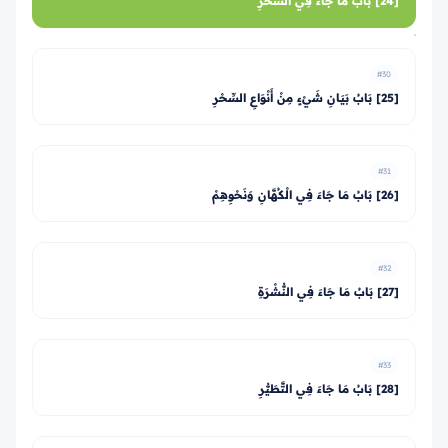
[24] بَابُ مَا جَاءَ فِي السِّحْرِ
#30
[25] بَابُ بَيَانِ شَيْءٍ مِنْ أَنْوَاعِ السِّحْرِ
#31
[26] بَابُ مَا جَاءَ فِي الْكُهَّانِ وَنَحْوِهِمْ
#32
[27] بَابُ مَا جَاءَ فِي النُّشْرَةِ
#33
[28] بَابُ مَا جَاءَ فِي التَّطَيُّرِ