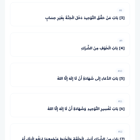
#8
[3] بَابٌ مَنْ حَقَّقَ التَّوْحِيدَ دَخَلَ الْجَنَّةَ بِغَيْرِ حِسَابٍ
#9
[4] بَابُ الْخَوْفِ مِنَ الشِّرْكِ
#10
[5] بَابُ الدُّعَاءِ إِلَى شَهَادَةِ أَنْ لَا إِلَهَ إِلَّا اللهُ
#11
[6] بَابُ تَفْسِيرِ التَّوْحِيدِ وَشَهَادَةِ أَنْ لَا إِلَهَ إِلَّا اللهُ
#12
[7] بَابٌ مِنَ الشِّرْكِ لُبْسُ الْحَلْقَةِ وَالْخَيْطِ وَنَحْوِهِمَا لِرَفْعِ الْبَلَاءِ أَوْ