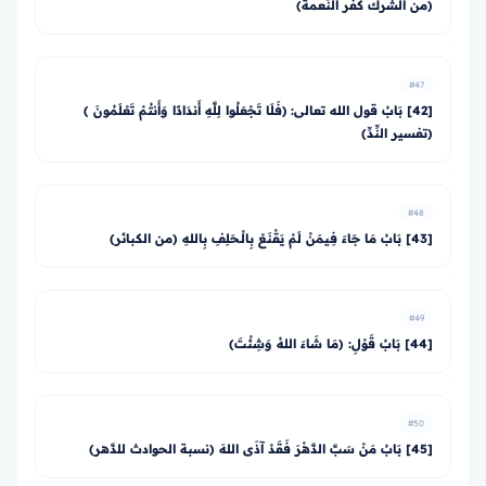
(من الشِّرك كفر النِّعمة)
#47
[42] بَابُ قول الله تعالى: ﴿فَلَا تَجْعَلُوا لِلَّهِ أَندَادًا وَأَنتُمْ تَعْلَمُونَ ﴾
(تفسير النِّدِّ)
#48
[43] بَابُ مَا جَاءَ فِيمَنْ لَمْ يَقْنَعْ بِالْـحَلِفِ بِاللهِ (من الكبائر)
#49
[44] بَابُ قَوْلِ: (مَا شَاءَ اللهُ وَشِئْتَ)
#50
[45] بَابُ مَنْ سَبَّ الدَّهْرَ فَقَدْ آذَى اللهَ (نسبة الحوادث للدَّهر)