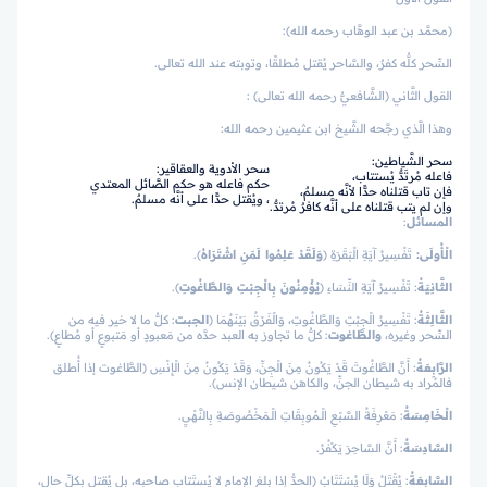
(محمَّد بن عبد الوهَّاب رحمه الله):
السِّحر كلُّه كفرٌ، والسَّاحر يُقتل مُطلقًا، وتوبته عند الله تعالى.
القول الثَّاني (الشَّافعيُّ رحمه الله تعالى) :
وهذا الَّذي رجَّحه الشَّيخ ابن عثيمين رحمه الله:
سحر الشَّياطين:
سحر الأدوية والعقاقير:
فاعله مُرتَدٌّ يُستتاب،
حكم فاعله هو حكم الصَّائل المعتدي
فإن تاب قتلناه حدًّا لأنَّه مسلمٌ،
، ويُقتل حدًّا على أنَّه مسلمٌ.
وإن لم يتب قتلناه على أنَّه كافرٌ مُرتدٌّ.
المسائل
:
الْأُولَى
:
تَفْسِيرُ آيَةِ الْبَقَرَةِ
﴿
وَلَقَدْ عَلِمُوا لَمَنِ اشْتَرَاهُ
﴾.
الثَّانِيَةُ
: تَفْسِيرُ آيَةِ النِّسَاءِ
﴿
يُؤْمِنُونَ بِالْجِبْتِ وَالطَّاغُوتِ
﴾.
الثَّالِثَةُ
: تَفْسِيرُ الْجِبْتِ وَالطَّاغُوتِ، وَالْفَرْقُ بَيْنَهُمَا (
الجبت
: كلُّ ما لا خير فيه من
السِّحر وغيره،
والطَّاغوت
: كلُّ ما تجاوز به العبد حدَّه من مَعبودٍ أو مَتبوعٍ أو مُطاعٍ).
الرَّابِعَةُ
: أَنَّ الطَّاغُوتَ قَدْ يَكُونُ مِنَ الْجِنِّ، وَقَدْ يَكُونُ مِنَ الْإِنْسِ (الطَّاغوت إذا أُطلق
فالمُراد به شيطان الجنِّ، والكاهن شيطان الإنس).
الْـخَامِسَةُ
: مَعْرِفَةُ السَّبْعِ الْـمُوبِقَاتِ الْـمَخْصُوصَةِ بِالنَّهْيِ.
السَّادِسَةُ
: أَنَّ السَّاحِرَ يَكْفُرُ.
السَّابِعَةُ
: يُقْتَلُ وَلَا يُسْتَتَابُ (الحدُّ إذا بلغ الإمام لا يُستَتاب صاحبه، بل يُقتل بكلِّ حالٍ،