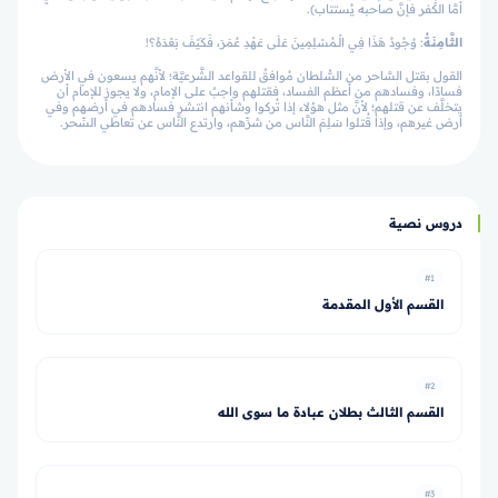
أمَّا الكفر فإنَّ صاحبه يُستتاب).
الثَّامِنَةُ
: وُجُودُ هَذَا فِي الْـمُسْلِمِينَ عَلَى عَهْدِ عُمَرَ، فَكَيْفَ بَعْدَهُ؟!
القول بقتل السَّاحر من السُّلطان مُوافقٌ للقواعد الشَّرعيَّة؛ لأنَّهم يسعون في الأرض
فسادًا، وفسادهم من أعظم الفساد، فقتلهم واجبٌ على الإمام، ولا يجوز للإمام أن
يتخلَّف عن قتلهم؛ لأنَّ مثل هؤلاء إذا تُركوا وشأنهم انتشر فسادهم في أرضهم وفي
أرض غيرهم، وإذا قُتلوا سَلِمَ النَّاس من شرِّهم، وارتدع النَّاس عن تعاطي السِّحر.
دروس نصية
#1
القسم الأول المقدمة
#2
القسم الثالث بطلان عبادة ما سوى الله
#3