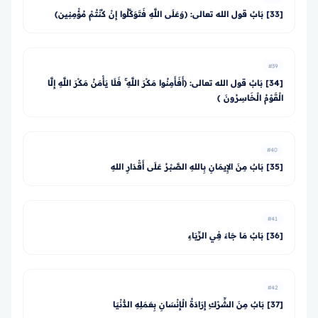
[33] بَابُ قول الله تعالى: ﴿وَعَلَى اللَّهِ فَتَوَكَّلُوا إِنْ كُنْتُمْ مُؤْمِنِين﴾
#39
[34] بَابُ قول الله تعالى: ﴿أَفَأَمِنُوا مَكْرَ اللَّهِ ۚ فَلَا يَأْمَنُ مَكْرَ اللَّهِ إِلَّا
الْقَوْمُ الْخَاسِرُونَ ﴾
#40
[35] بَابٌ مِنَ الإِيمَانِ بِاللهِ الصَّبْرُ عَلَى أَقْدَارِ اللهِ
#41
[36] بَابُ مَا جَاءَ فِي الرِّيَاءِ
#42
[37] بَابٌ مِنَ الشِّرْكِ إِرَادَةُ الْإِنْسَانِ بِعَمَلِهِ الدُّنْيَا