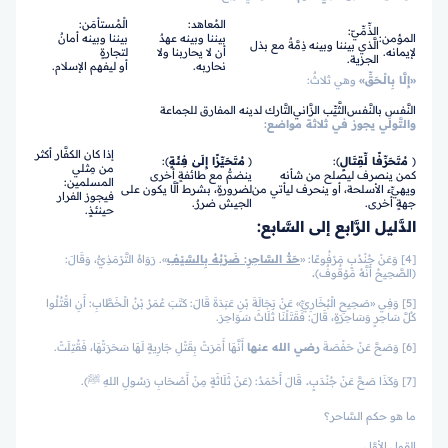
المُعاهد:
الْمُستأمَن:
الذِّمِّيّ:
المؤمن:
بيننا وبينه عهدٌ
بيننا وبينه أمانٌ
الَّذي بيننا وبينه ذِمَّةٌ مع بذل
لإيمانه.
أن لا يحاربنا ولا
لتجارةٍ
الجزية.
نحاربه.
أو ليفهم الإسلام.
«إِلَّا بِالْـحَقِّ»
وهي ثلاثٌ:
النَّفس بالنَّفس
الثَّيِّب الزَّاني
التَّارك لدينه المفارق للجماعة
والتَّولِّي يجوز في ثلاثة مواضع:
إذا كان الكفَّار أكثر
﴿
مُتَحَرِّفًا لِّقِتَالٍ
﴾:
﴿
مُتَحَيِّزًا إِلَىٰ فِئَةٍ
﴾:
من مِثلي
كمن ينصرف ليصلح من شأنه
ينضمُّ مع طائفةٍ أخرى
المسلمين:
ويهيِّء الأسلحة، أو ينحرف ليأتي من
لضرورةٍ، بشرط ألَّا يكون على
فيجوز الفرار
جهةٍ أخرى.
الجيش ضررٌ.
حينئذٍ.
الدَّليل الرَّابع إلى السَّابع:
[4] وَعَنْ جُنْدُبٍ مَرْفُوعًا: «
حَدُّ السَّاحِرِ: ضَرْبُهُ بِالسَّيْفِ
». رَوَاهُ التَّرْمَذِيُّ، وَقَالَ:
(الصَّحِيحُ أَنَّهُ مَوْقُوفٌ)
.
[5] وَفِي «صَحِيحِ الْبُخَارِيِّ» عَنْ بَجَالَةَ بْنِ عَبَدَةَ قَالَ: كَتَبَ عُمَرُ بْنُ الْـخَطَّابِ: أَنِ اقْتُلُوا
كُلَّ سَاحِرٍ وَسَاحِرَةٍ، قَالَ: فَقَتَلْنَا ثَلَاثَ سَوَاحِرَ.
[6] وَصَحَّ عَنْ حَفْصَةَ
رضي الله عنها
أَنَّهَا أَمَرَتْ بِقَتْلِ جَارِيةٍ لَهَا سَحَرَتْهَا، فَقُتِلَتْ.
[7] وَكَذَا صَحَّ عَنْ جُنْدَبٍ
.
قَالَ أَحْمَدُ: (عَنْ ثَلَاثَةٍ مِنْ أَصْحَابِ رَسُولِ اللهِ ﷺ).
ما هو حكم السَّاحر؟
القول الأوَّل