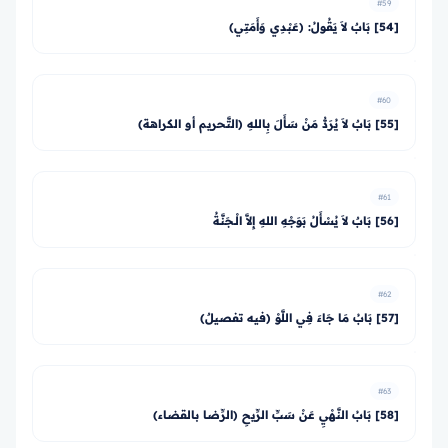
#59
[54] بَابٌ لاَ يَقُولُ: (عَبْدِي وَأَمَتِي)
#60
[55] بَابٌ لاَ يُرَدُّ مَنْ سَأَلَ بِاللهِ (التَّحريم أو الكراهة)
#61
[56] بَابٌ لاَ يُسْأَلُ بَوَجْهِ اللهِ إِلاَّ الْـجَنَّةُ
#62
[57] بَابُ مَا جَاءَ فِي اللَّوْ (فيه تفصيلٌ)
#63
[58] بَابُ النَّهْيِ عَنْ سَبِّ الرِّيحِ (الرِّضا بالقضاء)