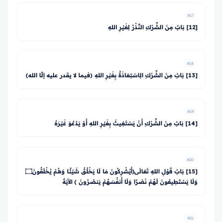
#17
[12] بَابٌ مِنَ الشِّرْكِ النَّذْرُ لِغَيْرِ اللهِ
#18
[13] بَابٌ مِنَ الشِّرْكِ الِاسْتِعَاذَةُ بِغَيْرِ اللهِ (فيما لا يقدر عليه إلّا الله)
#19
[14] بَابٌ مِنَ الشِّرْكِ أَنْ يَسْتَغِيثَ بِغَيْرِ اللهِ أَوْ يَدْعُوَ غَيْرَهُ
#20
[15] بَابُ قَوْلِ اللهِ تَعَالَى﴿أَيُشْرِكُونَ مَا لَا يَخْلُقُ شَيْئًا وَهُمْ يُخْلَقُونَ۝
وَلَا يَسْتَطِيعُونَ لَهُمْ نَصْرًا وَلَا أَنفُسَهُمْ يَنصُرُونَ ﴾ الآيَةَ
#21