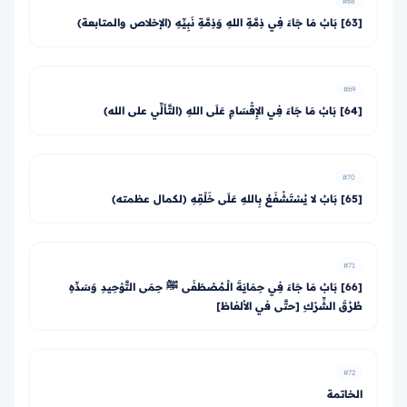
#68
[63] بَابُ مَا جَاءَ فِي ذِمَّةِ اللهِ وَذِمَّةِ نَبِيِّهِ (الإخلاص والمتابعة)
#69
[64] بَابُ مَا جَاءَ فِي الإِقْسَامِ عَلَى اللهِ (التَّألِّي على الله)
#70
[65] بَابُ لا يُسْتَشْفَعُ بِاللهِ عَلَى خَلْقِهِ (لكمال عظمته)
#71
[66] بَابُ مَا جَاءَ فِي حِمَايَةَ الْـمُصْطَفَى ﷺ حِمَى التَّوْحِيدِ وَسَدِّهِ
طُرُقَ الشِّرْكِ [حتَّى في الألفاظ]
#72
الخاتمة