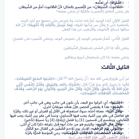
· ﴿
اشْتَرَاهُ
﴾: أي تعلَّمه.
· «الطَّاغُوتُ: الشَّيْطَانُ»: من التَّفسير بالمثال؛ لأنَّ الطَّاغوت أعمُّ من الشَّيطان.
هل ينتفي الخلاق (النَّصيب) بالكلِّيَّة أم ينتفي بعضه؟
القول الأوَّل: آيات الوعيد تُمَرُّ كما جاءت، ولا يُحرص على جمعها مع آيات الوعد
بالمغفرة حتَّى لا يقلِّل من شأنها؛ لقوله:
﴿
وَمَا نُرْسِلُ بِالْآيَاتِ إِلَّا تَخْوِيفًا
﴾
؛ لأنَّ الله
ساقها مساق التَّخويف والتَّرهيب من هذا الفعل.
القول الثَّاني: تُضَمُّ نصوص الوعيد إلى نصوص الوعد، وينتفي النَّصيب على تفصيلٍ:
ينتفي كلُّه: إذا كان السِّحر باستعمال الشَّياطين.
ينتفي بعضه: إذا كان باستعمال أدويةٍ وعقاقير.
الدَّليل الثَّالث:
عَنْ أَبِي هُرَيْرَةَرضي الله عنه ؛ أَنَّ رَسُولَ اللهِ ﷺ قَالَ: «
اجْتَنِبُوا السَّبْعَ الْـمُوبِقَاتِ
»،
قَالُوا: يَا رَسُولَ اللهِ، وَمَا هُنَّ؟ قَالَ: «
الشِّرْكُ بِاللهِ،
وَالسِّحْرُ
، وَقَتْلُ النَّفْسِ الَّتِي
حَرَّمَ اللهُ إِلَّا بِالْـحَقِّ، وَأَكْلُ الرِّبَا، وَأَكْلُ مَالِ الْيَتِيمِ، وَالتَّوَلِّي يَوْمَ الزَّحْفِ، وَقَذْفُ
الْـمُحْصَنَاتِ الْغَافِلَاتِ الْـمُؤْمِنَاتِ
»
.
· «
اجْتَنِبُوا
»: أي: اتركوا مع البعد، بأن نكون في جانبٍ وهي في جانبٍ آخر.
· «
السَّبْعَ
»: هذا لا يقتضي الحصر، فإنَّ هناك موبقاتٍ أخرى.
· «
وَأَكْلُ الرِّبَا
»: معناه أخذه، سواءٌ استعمله في الأكل أو الفرش أو غير ذلك، والرِّبا
هو تفاضلٌ في عقدٍ بين أشياء يجب فيها التَّساوي، ونسأٌ في عقدٍ بين أشياء يجب فيها
التَّقابض، وينقسم إلى قسمين: [1] ربا فضلٍ (زيادةٍ)، [2] ربا نسيئةٍ (تأخيرٍ).
· «
وَأَكْلُ مَالِ الْيَتِيمِ
»: واليتيم هو من مات أبوه قبل بلوغه، ذكرًا كان أم أنثى.
· «
وَالتَّوَلِّي يَوْمَ الزَّحْفِ
»: الإدبار يوم تلاحم الصَّفَّين في القتال مع الكُفَّار.
· «
وَقَذْفُ الْـمُحْصَنَاتِ الْغَافِلَاتِ الْـمُؤْمِنَاتِ
»: رمي المؤمنة الحرَّة بالزِّنا.
«وَقَتْلُ النَّفْسِ الَّتِي حَرَّمَ اللهُ»
وهي أربعٌ: