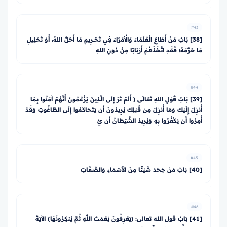
#43
[38] بَابٌ مَنْ أَطَاعَ الْعُلَمَاءَ وَالأُمَرَاءَ فِي تَحْــرِيمِ مَا أَحَلَّ اللهُ، أَوْ تَحْلِيلِ
مَا حَرَّمَهُ؛ فَقَدِ اتَّخَذَهُمْ أَرْبَابًا مِنْ دُونِ اللهِ
#44
[39] بَابُ قَوْلِ اللهِ تَعَالَى ﴿ أَلَمْ تَرَ إِلَى الَّذِينَ يَزْعُمُونَ أَنَّهُمْ آمَنُوا بِمَا
أُنزِلَ إِلَيْكَ وَمَا أُنزِلَ مِن قَبْلِكَ يُرِيدُونَ أَن يَتَحَاكَمُوا إِلَى الطَّاغُوتِ وَقَدْ
أُمِرُوا أَن يَكْفُرُوا بِهِ وَيُرِيدُ الشَّيْطَانُ أَن يُ
#45
[40] بَابُ مَنْ جَحَدَ شَيْئًا مِنَ الأَسْمَاءِ وَالصِّفَاتِ
#46
[41] بَابُ قول الله تعالى: ﴿يَعْرِفُونَ نِعْمَتَ اللَّهِ ثُمَّ يُنكِرُونَهَا﴾ الآيَةَ