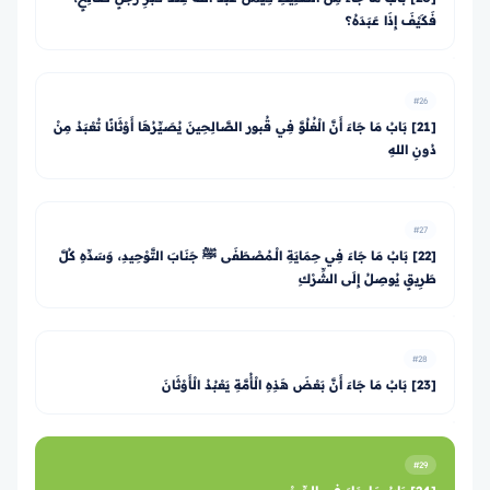
فَكَيْفَ إِذَا عَبَدَهُ؟
#26
[21] بَابُ مَا جَاءَ أَنَّ الْغُلُوَّ فِي قُبور الصَّالِحِينَ يُصَيِّرُهَا أَوْثَانًا تُعْبَدُ مِنْ
دُونِ اللهِ
#27
[22] بَابُ مَا جَاءَ فِي حِمَايَةِ الْـمُصْطَفَى ﷺ جَنَابَ التَّوْحِيدِ، وَسَدِّهِ كُلَّ
طَرِيقٍ يُوصِلُ إِلَى الشِّرْكِ
#28
[23] بَابُ مَا جَاءَ أَنَّ بَعْضَ هَذِهِ الْأُمَّةِ يَعْبُدُ الْأَوْثَانَ
#29