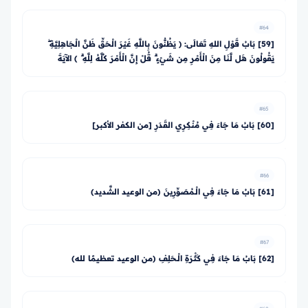
#64
[59] بَابُ قَوْلِ اللهِ تَعَالَى: ﴿ يَظُنُّونَ بِاللَّهِ غَيْرَ الْحَقِّ ظَنَّ الْجَاهِلِيَّةِ ۖ
يَقُولُونَ هَل لَّنَا مِنَ الْأَمْرِ مِن شَيْءٍ ۗ قُلْ إِنَّ الْأَمْرَ كُلَّهُ لِلَّهِ ۗ ﴾ الآيَةَ
#65
[60] بَابُ مَا جَاءَ فِي مُنْكِرِي القَدَرِ [من الكفر الأكبر]
#66
[61] بَابُ مَا جَاءَ فِي الْـمُصَوِّرِينَ (من الوعيد الشَّديد)
#67
[62] بَابُ مَا جَاءَ فِي كَثْرَةِ الْـحَلِفِ (من الوعيد تعظيمًا لله)