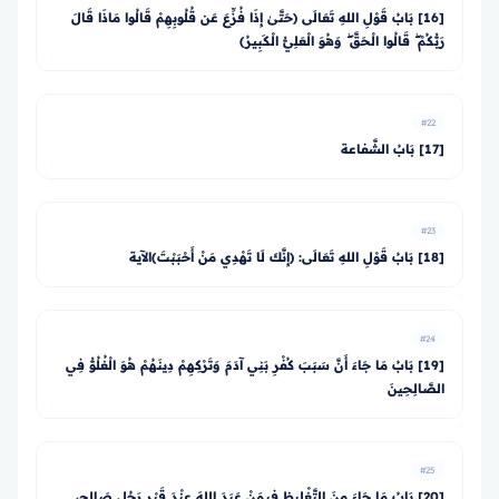
[16] بَابُ قَوْلِ اللهِ تَعَالَى ﴿حَتَّىٰ إِذَا فُزِّعَ عَن قُلُوبِهِمْ قَالُوا مَاذَا قَالَ
رَبُّكُمْ ۖ قَالُوا الْحَقَّ ۖ وَهُوَ الْعَلِيُّ الْكَبِيرُ﴾
#22
[17] بَابُ الشَّفاعة
#23
[18] بَابُ قَوْلِ اللهِ تَعَالَى: ﴿إِنَّكَ لَا تَهْدِي مَنْ أَحْبَبْتَ﴾الآية
#24
[19] بَابُ مَا جَاءَ أَنَّ سَبَبَ كُفْرِ بَنِي آدَمَ وَتَرْكِهِمْ دِينَهُمْ هُوَ الْغُلُوُّ فِي
الصَّالِحِينَ
#25
[20] بَابُ مَا جَاءَ مِنَ التَّغْلِيظِ فِيمَنْ عَبَدَ اللهَ عِنْدَ قَبْرِ رَجُلٍ صَالِحٍ،