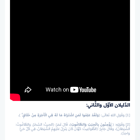
الدَّليلان الأوَّل والثَّاني:
[1] وَقَوْلِ اللهِ تَعَالَى:
﴿
وَلَقَدْ عَلِمُوا لَمَنِ اشْتَرَاهُ مَا لَهُ فِي الْآخِرَةِ مِنْ خَلَاقٍ ۚ
﴾
.
[2] وَقَوْلِـِهِ:
﴿
يُؤْمِنُونَ بِالْجِبْتِ وَالطَّاغُوتِ
﴾
،
قَالَ عُمَرُ: (الجبتُ: السِّحْرُ، وَالطَّاغُوتُ:
الشَّيْطَانُ)، وَقَالَ جَابِرٌ: (الطَّوَاغِيتُ: كُهَّانٌ كَانَ يَنْزِلُ عَلَيْهِمُ الشَّيْطَانُ، فِي كُلِّ حَيٍّ
وَاحِدٌ)
.