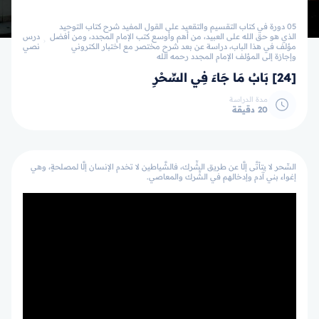
05 دورة في كتاب التقسيم والتقعيد على القول المفيد شرح كتاب التوحيد
الذي هو حق الله على العبيد، من أهم وأوسع كتب الإمام المجدد، ومن أفضل
درس
مؤلف في هذا الباب، دراسة عن بعد شرح مختصر مع اختبار الكتروني
نصي
وإجازة إلى المؤلف الإمام المجدد رحمه الله
[24] بَابُ مَا جَاءَ فِي السِّحْرِ
مدة الدراسة
20 دقيقة
السِّحر لا يتأتَّى إلَّا عن طريق الشِّرك، فالشَّياطين لا تخدم الإنسان إلَّا لمصلحةٍ، وهي
إغواء بني آدم وإدخالهم في الشِّرك والمعاصي.