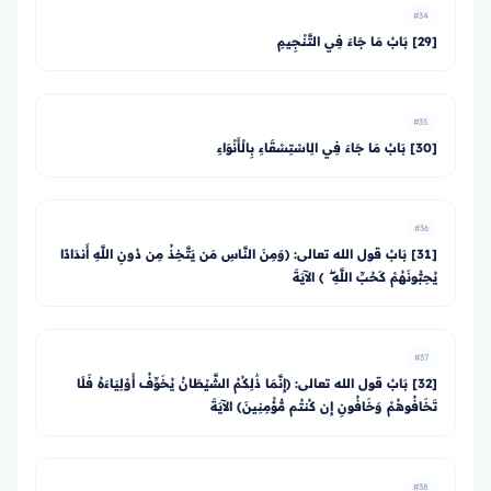
#34
[29] بَابُ مَا جَاءَ فِي التَّنْجِيمِ
#35
[30] بَابُ مَا جَاءَ فِي الِاسْتِسْقَاءِ بِالْأَنْوَاءِ
#36
[31] بَابُ قول الله تعالى: ﴿وَمِنَ النَّاسِ مَن يَتَّخِذُ مِن دُونِ اللَّهِ أَندَادًا
يُحِبُّونَهُمْ كَحُبِّ اللَّهِ ۖ ﴾ الآيَةَ
#37
[32] بَابُ قول الله تعالى: ﴿إِنَّمَا ذَٰلِكُمُ الشَّيْطَانُ يُخَوِّفُ أَوْلِيَاءَهُ فَلَا
تَخَافُوهُمْ وَخَافُونِ إِن كُنتُم مُّؤْمِنِينَ﴾ الآيَةَ
#38