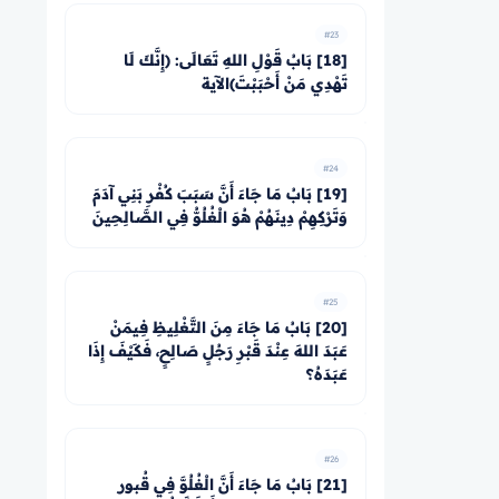
#23
[18] بَابُ قَوْلِ اللهِ تَعَالَى: ﴿إِنَّكَ لَا
تَهْدِي مَنْ أَحْبَبْتَ﴾الآية
#24
[19] بَابُ مَا جَاءَ أَنَّ سَبَبَ كُفْرِ بَنِي آدَمَ
وَتَرْكِهِمْ دِينَهُمْ هُوَ الْغُلُوُّ فِي الصَّالِحِينَ
#25
[20] بَابُ مَا جَاءَ مِنَ التَّغْلِيظِ فِيمَنْ
عَبَدَ اللهَ عِنْدَ قَبْرِ رَجُلٍ صَالِحٍ، فَكَيْفَ إِذَا
عَبَدَهُ؟
#26
[21] بَابُ مَا جَاءَ أَنَّ الْغُلُوَّ فِي قُبور