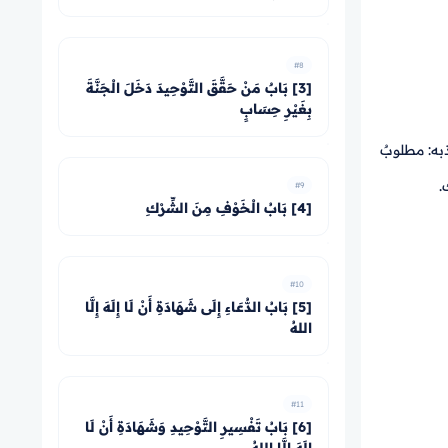
#8
[3] بَابٌ مَنْ حَقَّقَ التَّوْحِيدَ دَخَلَ الْجَنَّةَ
بِغَيْرِ حِسَابٍ
به: مطلوبٌ
.
#9
[4] بَابُ الْخَوْفِ مِنَ الشِّرْكِ
#10
[5] بَابُ الدُّعَاءِ إِلَى شَهَادَةِ أَنْ لَا إِلَهَ إِلَّا
اللهُ
#11
[6] بَابُ تَفْسِيرِ التَّوْحِيدِ وَشَهَادَةِ أَنْ لَا