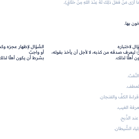
ا أَرَى مَنْ فَعَلَ ذَلِكَ لَهُ عِنْدَ اللهِ مِنْ خَلَاقٍ)
.
خون بها.
ؤال لاختباره
السُّؤال لإظهار عجزه وكذ
ٌ؛ ليعرف صدقه من كذبه، لا لأجل أن يأخذ بقوله،
أو واجبٌ
ن أهلًا لذلك.
بشرط أن يكون أهلًا لذلك