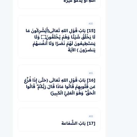
اللهِ أَوْ يَدْعُوَ غَيْرَهُ
#20
[15] بَابُ قَوْلِ اللهِ تَعَالَى﴿أَيُشْرِكُونَ مَا
لَا يَخْلُقُ شَيْئًا وَهُمْ يُخْلَقُونَ۝ وَلَا
يَسْتَطِيعُونَ لَهُمْ نَصْرًا وَلَا أَنفُسَهُمْ
يَنصُرُونَ ﴾ الآيَةَ
#21
[16] بَابُ قَوْلِ اللهِ تَعَالَى ﴿حَتَّىٰ إِذَا فُزِّعَ
عَن قُلُوبِهِمْ قَالُوا مَاذَا قَالَ رَبُّكُمْ ۖ قَالُوا
الْحَقَّ ۖ وَهُوَ الْعَلِيُّ الْكَبِيرُ﴾
#22
[17] بَابُ الشَّفاعة