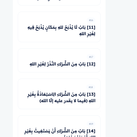
#16
[11] بَابٌ لَا يُذْبَحُ للهِ بِمَكَانٍ يُذْبَحُ فِيهِ
لِغَيْرِ اللهِ
#17
[12] بَابٌ مِنَ الشِّرْكِ النَّذْرُ لِغَيْرِ اللهِ
#18
[13] بَابٌ مِنَ الشِّرْكِ الِاسْتِعَاذَةُ بِغَيْرِ
اللهِ (فيما لا يقدر عليه إلّا الله)
#19
[14] بَابٌ مِنَ الشِّرْكِ أَنْ يَسْتَغِيثَ بِغَيْرِ