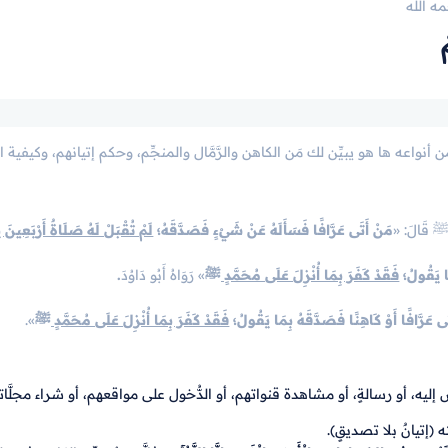
ه الله
نواعه ها هو يبيِّن لك مَن الكاهن والرَّمَّال والمنجِّم، وحكم إتيانهم، وكيفية الإ
مَنْ أَتَى عَرَّافًا فَسَأَلَهُ عَنْ شَيْءٍ فَصَدَّقَهُ؛
لَمْ تُقْبَلْ لَهُ صَلَاةٌ أَرْبَعِينَ ي
ا يَقُولُ؛
فَقَدْ كَفَرَ بِمَا أُنْزِلَ عَلَى مُحَمَّدٍ ﷺ
» رَوَاهُ أَبُو دَاوُدَ
.
ى عَرَّافًا أَوْ كَاهِنًا فَصَدَّقَهُ بِمَا يَقُولُ؛
فَقَدْ كَفَرَ بِمَا أُنْزِلَ عَلَى مُحَمَّدٍ ﷺ
».
إليه، أو رسالةٍ، أو مشاهدة قنواتهم، أو الدُّخول على مواقعهم، أو شراء مجلَّاته
 (إتيانٌ بلا تصديقٍ).