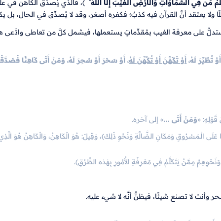
لَمُ مَن فِي السَّمَاوَاتِ وَالْأَرْضِ الْغَيْبَ إِلَّا اللَّهُ ۚ
﴾
، فالَّذي يُصدِّق الكاهن في ع
جاهلًا ولا يعتقد أنَّ القرآن فيه كذبٌ؛ فكفره أصغر، وقد لا يُصدِّق في الحال، بل ي
ن يستدلُّ على معرفة الغيب بمُقدِّماتٍ يستعملها، فيشمل كلَّ من تعاطى وادَّعى هذ
وْ تُطُيِّرَ لَهُ،
أَوْ تَكَهَّنَ أَوْ تُكُهِّنَ لَهُ
، أَوْ سَحَرَ أَوْ سُحِرَ لَهُ، وَمَنْ أَتَى كَاهِنًا فَصَدَّقَه
قَوْلِهِ: «
وَمَنْ أَتَى ...
» إلى آخره.
َا عَلَى الْـمَسْرُوقِ وَمَكَانِ الضَّالَّةِ وَنَحْوِ ذَلِكَ)، وَقِيلَ: هُوَ الْكَاهِنُ، وَالْكَاهِنُ هُوَ الَّذِي
لِ وَنَحْوِهِمْ مِمَّنْ يَتَكَلَّمُ فِي مَعْرِفَةِ الأُمُورِ بِهٰذه الطُّرُقِ).
 وأنت لا تصنع شيئًا، فيظنُّ أنَّه لا شيء عليه.