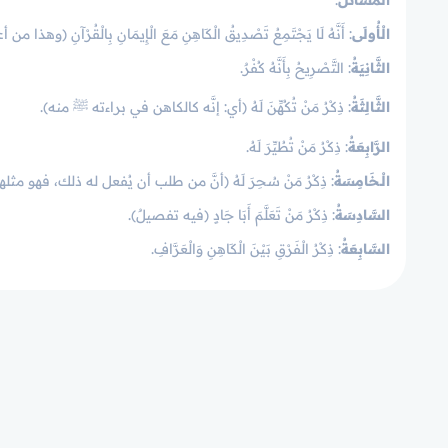
المسائل
:
الْأُولَى
: أَنَّهُ لَا يَجْتَمِعُ تَصْدِيقُ الْكَاهِنِ مَعَ الْإِيمَانِ بِالْقُرْآنِ (وهذا 
الثَّانِيَةُ
: التَّصْرِيحُ بِأَنَّهُ كُفْرٌ.
الثَّالِثَةُ
: ذِكْرُ مَنْ تُكُهِّنَ لَهُ (أي: إنَّه كالكاهن في براءته ﷺ منه).
الرَّابِعَةُ
: ذِكْرُ مَنْ تُطُيِّرَ لَهُ.
الْـخَامِسَةُ
: ذِكْرُ مَنْ سُحِرَ لَهُ (أنَّ من طلب أن يُفعل له ذلك، فهو مث
السَّادِسَةُ
: ذِكْرُ مَنْ تَعَلَّمَ أَبَا جَادٍ (فيه تفصيلٌ).
السَّابِعَةُ
: ذِكْرُ الْفَرْقِ بَيْنَ الْكَاهِنِ وَالْعَرَّافِ.