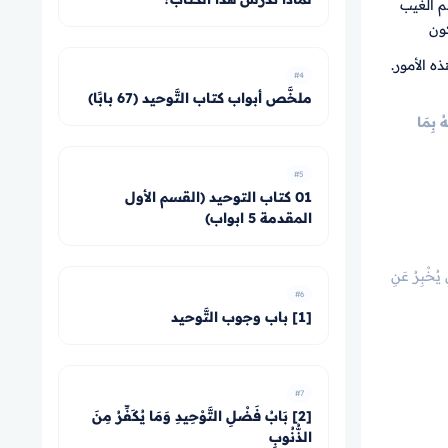
لم الغيب
كون
ه الأمور.
#4
ملخَّص أبواب كتاب التَّوحيد (67 بابًا)
ُ بِمَا
#5
01 كتاب التوحيد (القسم الأول
المقدمة 5 ابواب)
 يُخْبِرُ عَنِ
#6
[1] باب وجوب التَّوحيد
#7
[2] بَابُ فَضْلِ التَّوْحِيدِ وَمَا يُكَفِّرُ مِنَ
الذُّنُوبِ