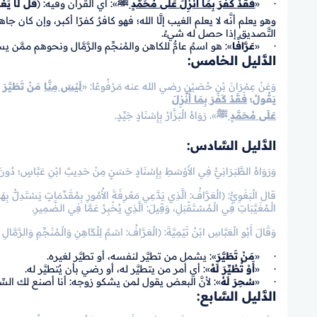
· «
فَقَدْ كَفَرَ بِمَا أُنْزِلَ عَلَى مُحَمَّدٍ ﷺ
»: أي القرآن وفيه:
﴿
قُل لَّا يَعْ
وهو يعلم أنَّه لا يعلم الغيب إلَّا الله؛ فهو كافرٌ كفرًا أكبر، وإن كان 
التَّصديق إذا حصل له شيءٌ.
· «
عَرَّافًا
»: هو اسمٌ عامٌّ للكاهن والمُنجِّم والرَّمَّال ونحوهم ممَّ
الدَّليل الخامس:
وَعَنْ عِمْرَانَ بْنِ حُصَيْنٍ رضي الله عنه مَرْفُوعًا: «
لَيْسَ مِنَّا
مَنْ تَطَيَّرَ أَ
يَقُولُ؛
فَقَدْ كَفَرَ بِمَا أُنْزِلَ
عَلَى مُحَمَّدٍ ﷺ
». رَوَاهُ الْبَزَّارُ بِإِسْنَادٍ جَيِّدٍ.
الدَّليل السَّادس:
وَرَوَاهُ الطَّبَرَانِيُّ فِي الأَوْسَطِ بِإِسْنَادٍ حَسَنٍ مِنْ حَدِيثِ ابْنِ عَبَّاسٍ؛ دُونَ 
قال الْبَغَوِيُّ: (الْعَرَّافُ: الَّذِي يَدَّعِي مَعْرِفَةَ الأُمُورِ بِمُقَدِّمَاتٍ يَسْتَدِلُّ بِه
الْـمُغَيَّبَاتِ فِي الْـمُسْتَقْبَلِ، وَقِيلَ: الَّذِي يُخْبِرُ عَمَّا فِي الضَّمِيرِ.
وَقَالَ أَبُو الْعَبَّاسِ ابْنُ تَيْمِيَّةَ: (الْعَرَّافُ: اسْمٌ لِلْكَاهِنِ وَالْـمُنَجِّمِ وَالرَّمَّا
· «
مَنْ تَطَيَّرَ
»: يشمل من تطيَّر لنفسه، أو تطيَّر لغيره.
· «
أَوْ تُطُيِّرَ لَهُ
»: أي أمر من يتطيَّر له، أو رضي بأن يُتطيَّر له.
· «
سُحِرَ لَهُ
»: لأنَّ البعض يقول لمن يشكو زوجه: أنا أصنع لك السِّحر
الدَّليل السَّابع: