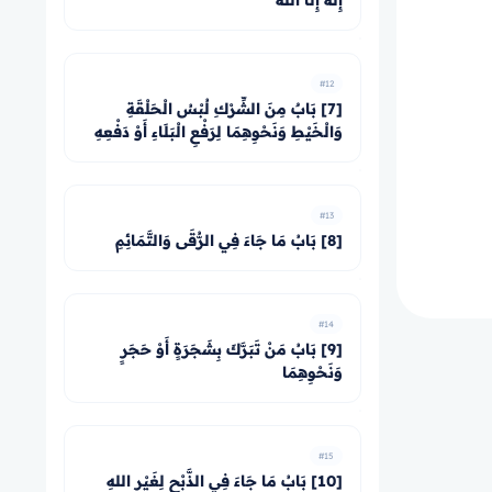
إِلَهَ إِلَّا اللهُ
#12
[7] بَابٌ مِنَ الشِّرْكِ لُبْسُ الْحَلْقَةِ
وَالْخَيْطِ وَنَحْوِهِمَا لِرَفْعِ الْبَلَاءِ أَوْ دَفْعِهِ
#13
[8] بَابُ مَا جَاءَ فِي الرُّقَى وَالتَّمَائِمِ
#14
[9] بَابُ مَنْ تَبَرَّكَ بِشَجَرَةٍ أَوْ حَجَرٍ
وَنَحْوِهِمَا
#15
[10] بَابُ مَا جَاءَ فِي الذَّبْحِ لِغَيْرِ اللهِ