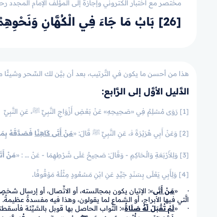
مختصر مع اختبار الكتروني وإجازة إلى المؤلف الإمام المجدد رحم
[26] بَابُ مَا جَاءَ فِي الْكُهَّانِ وَنَحْوِهِمْ
هذا من أحسن ما يكون في التَّرتيب، بعد أن بيَّن لك السِّحر وشيئًا من أ
الدَّليل الأوَّل إلى الرَّابع:
[1] رَوَى مُسْلِمٌ فِي «صَحِيحِهِ» عَنْ بَعْضِ أَزْوَاجِ النَّبِيِّ ﷺ، عَنِ النَّبِيِّ ﷺ قَالَ: «
[2] وَعَنْ أَبِي هُرَيْرَةَ ﭬ، عَنِ النَّبِيِّ ﷺ قَالَ: «
مَنْ أَتَى كَاهِنًا
فَصَدَّقَهُ بِمَ
[3] وَلِلأَرْبَعَةِ وَالْـحَاكِمِ - وَقَالَ: صَحِيحٌ عَلَى شَرْطِهِمَا - عَنْ ... : «
مَنْ أَتَ
[4] وَلِأَبِي يَعْلَى بِسَنَدٍ جَيِّدٍ عَنِ ابْنِ مَسْعُودٍ مِثْلُهُ مَوْقُوفًا
.
· «
مَنْ أَتَى
»: الإتيان يكون بمجالسته، أو الاتِّصال، أو إرسال شخصٍ 
الَّتي فيها الأبراج، أو السَّماع لما يقولون، وهذا فيه مفسدةٌ عظيمةٌ.
· «
لَمْ تُقْبَلْ لَهُ صَلَاةٌ
»: الثَّواب الحاصل بها قوبل بالسَّيِّئة فأسقطته