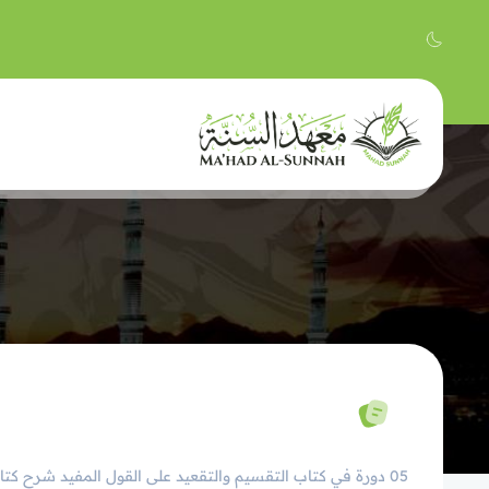
05 دورة في كتاب التقسيم والتقعيد على القول المفيد شرح ك