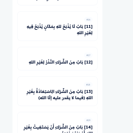
#16
[11] بَابٌ لَا يُذْبَحُ للهِ بِمَكَانٍ يُذْبَحُ فِيهِ
لِغَيْرِ اللهِ
#17
[12] بَابٌ مِنَ الشِّرْكِ النَّذْرُ لِغَيْرِ اللهِ
#18
[13] بَابٌ مِنَ الشِّرْكِ الِاسْتِعَاذَةُ بِغَيْرِ
اللهِ (فيما لا يقدر عليه إلّا الله)
#19
[14] بَابٌ مِنَ الشِّرْكِ أَنْ يَسْتَغِيثَ بِغَيْرِ