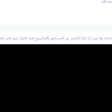
ه الله
لاجه، ولا ريب أنَّ حلَّ السِّحر عن المسحور بالمشروع فيه فضلٌ كبيرٌ لمن ابتغ