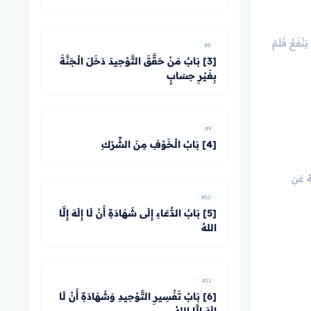
يَنْفَعُ فَلَمْ
#8
[3] بَابٌ مَنْ حَقَّقَ التَّوْحِيدَ دَخَلَ الْجَنَّةَ
بِغَيْرِ حِسَابٍ
#9
[4] بَابُ الْخَوْفِ مِنَ الشِّرْكِ
ُ عَنِ
#10
[5] بَابُ الدُّعَاءِ إِلَى شَهَادَةِ أَنْ لَا إِلَهَ إِلَّا
اللهُ
#11
[6] بَابُ تَفْسِيرِ التَّوْحِيدِ وَشَهَادَةِ أَنْ لَا