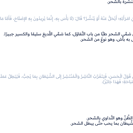
نُّشرة بالسِّحر.
ْرَأَتِهِ؛ أَيُحَلُّ عَنْهُ أَوْ يُنَشَّـرُ؟ قَالَ: (لَا بَأْسَ بِهِ، إِنَّمَا يُرِيدُونَ بِهِ الإِصْلَاحَ، فَأَمَّا مَا 
ي السِّحر طبًّا من باب التَّفاؤل، كما سُمِّي اللَّديغ سليمًا والكسير جبيرًا.
س به بأسٌ، وهو نوعٌ من السِّحر.
قَوْلُ الْـحَسَنِ، فَيَتَقَرَّبُ النَّاشِرُ وَالْـمُنْتَشِرُ إِلَى الشَّيْطَانِ بِمَا يُحِبُّ، فَيُبْطِلُ عَمَلَه
ـمُبَاحَةِ؛ فَهٰذا جَائِزٌ).
َّنِّ وهو التَّداوي بالسِّحر.
لشَّيطان بما يحب حتَّى يبطل السِّحر.