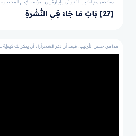
مختصر مع اختبار الكتروني وإجازة إلى المؤلف الإمام المجدد رحم
[27] بَابُ مَا جَاءَ فِي النُّشْرَةِ
هذا من حسن التَّرتيب، فبعد أن ذكر السِّحرأراد أن يذكر لك كيفيَّة ع