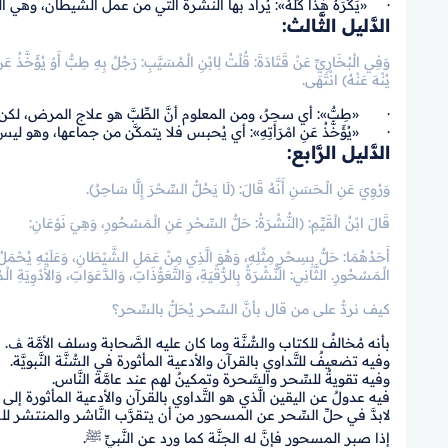
· «يَكْرَهُ هٰذا كُلَّهُ»: يُراد بها النُّشرة الَّتي من عمل الشَّيطان، وهي ال
الدَّليل الثَّالث:
وَفِي الْبُخَارِيِّ عَنْ قَتَادَةَ: قُلْتُ لِابْنِ الْـمُسَيَّبِ: رَجُلٌ بِهِ طِبٌّ أَوْ يُؤَخَّذُ عَنِ ام
يُنْهَ عَنْهُ) انْتَهَى.
· «طِبٌّ»: أي سحرٌ، ومن المعلوم أنَّ الطِّبَّ هو علاج المرض، لكن سُمِّ
· «يُؤَخَّذُ عَنِ امْرَأَتِهِ»: أي يُحبس فلا يتمكَّن من جماعها، وهو لي
الدَّليل الرَّابع:
وَرُوِيَ عَنِ الْـحَسَنِ أَنَّهُ قَالَ: (لَا يَحُلُّ السِّحْرَ إِلَّا سَاحِرٌ).
قَالَ ابْنُ الْقَيِّمِ: (النُّشْرَةُ: حَلُّ السِّحْرِ عَنِ الْـمَسْحُورِ، وَهِيَ نَوْعَانِ:
أَحَدُهُمَا: حَلٌّ بِسِحْرٍ مِثْلِهِ، وَهُوَ الَّذِي مِنْ عَمَلِ الشَّيْطَانِ، وَعَلَيْهِ يُحْمَلُ 
الْـمَسْحُورِ. الثَّانِي: النُّشْرَةُ بِالرُّقْيَةِ، وَالتَّعَوُّذَاتِ، وَالدَّعَوَاتِ، وَالأَدْوِيَةِ الْ
كيف نردُّ على من قال بأنَّ السِّحر يُحَلُّ بالسِّحر؟
بأنه مُخالفٌ للكتاب والسُّنَّة وما كان عليه الصَّحابة وسلف الأمَّة ﭫ.
وفيه تضعيفٌ للتَّداوي بالقرآن والأدعية المأثورة في السُّنَّة النَّبويَّة.
وفيه تقويةٌ للسِّحر والسَّحرة وتمكينٌ لهم عند عامَّة النَّاس.
فيه عدولٌ عن اليقين الَّذي هو التَّداوي بالقرآن والأدعية المأثورة إلى الظ
لابدَّ في حلِّ السِّحر عن المسحور من أن يتقرَّب النَّاشر والمنتشر ل
إذا صبر المسحور فإنَّ له الجنَّة كما ورد عن النَّبيِّ ﷺ.