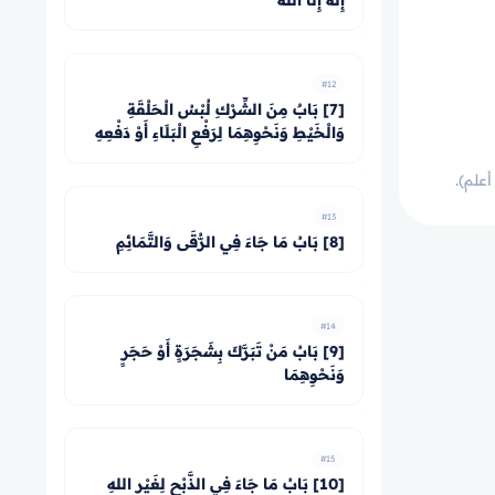
إِلَهَ إِلَّا اللهُ
#12
[7] بَابٌ مِنَ الشِّرْكِ لُبْسُ الْحَلْقَةِ
وَالْخَيْطِ وَنَحْوِهِمَا لِرَفْعِ الْبَلَاءِ أَوْ دَفْعِهِ
أعلم).
#13
[8] بَابُ مَا جَاءَ فِي الرُّقَى وَالتَّمَائِمِ
#14
[9] بَابُ مَنْ تَبَرَّكَ بِشَجَرَةٍ أَوْ حَجَرٍ
وَنَحْوِهِمَا
#15
[10] بَابُ مَا جَاءَ فِي الذَّبْحِ لِغَيْرِ اللهِ