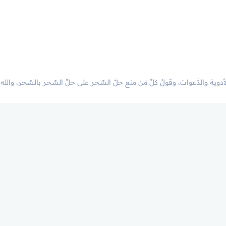
أدوية والدَّعوات، وقولُ كلِّ مَن منع حلَّ السِّحر على حلِّ السِّحر بالسِّحر، والله 