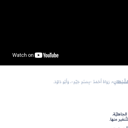
شَّيْطَانِ
». رَوَاهُ أَحْمَدُ -بِسَنَدٍ جَيِّدٍ-، وَأَبُو دَاوُدَ.
جاهليَّة.
ّنفير منها.