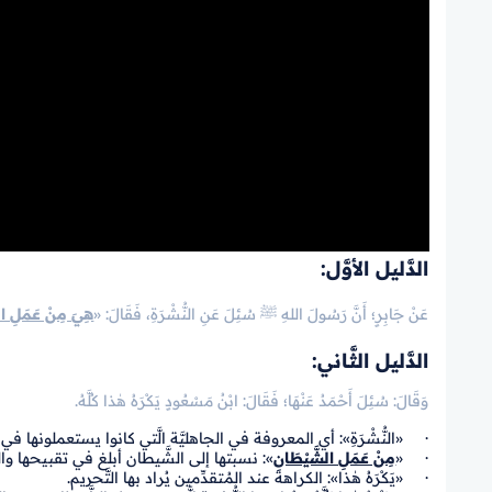
الدَّليل الأوَّل:
عَنْ جَابِرٍ؛ أَنَّ رَسُولَ اللهِ ﷺ سُئِلَ عَنِ النُّشْرَةِ، فَقَالَ: «
هِيَ مِنْ عَمَلِ ال
الدَّليل الثَّاني:
وَقَالَ: سُئِلَ أَحْمَدُ عَنْهَا؛ فَقَالَ: ابْنُ مَسْعُودٍ يَكْرَهُ هٰذا كُلَّهُ.
· «النُّشْرَةِ»: أي المعروفة في الجاهليَّة الَّتي كانوا يستعملونها في ال
· «
مِنْ عَمَلِ الشَّيْطَانِ
»: نسبتها إلى الشَّيطان أبلغ في تقبيحها والتَ
· «يَكْرَهُ هٰذا»: الكراهة عند المُتقدِّمين يُراد بها التَّحريم.