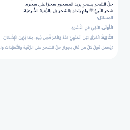
حلُّ السِّحر بسحرٍ يزيد المسحور سحرًا على سحره.
سُحر النَّبيُّ ﷺ ولم يتداوَ بالسِّحر بل بالرُّقية الشَّرعيَّة.
المسائل:
الْأُولَى
: النَّهْيُ عَنِ النُّشْرَةِ.
الثَّانِيَةُ
: الْفَرْقُ بَيْنَ الْـمَنْهِيِّ عَنْهُ وَالْـمُرَخَّصِ فِيهِ، مِمَّا يُزِيلُ الْإِشْكَالَ.
(يُحمل قولُ كلِّ من قال بجواز حلِّ السِّحر على الرُّقية والتَّعوُّذات وال