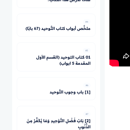
#4
ملخَّص أبواب كتاب التَّوحيد (67 بابًا)
#5
01 كتاب التوحيد (القسم الأول
المقدمة 5 ابواب)
#6
[1] باب وجوب التَّوحيد
#7
[2] بَابُ فَضْلِ التَّوْحِيدِ وَمَا يُكَفِّرُ مِنَ
الذُّنُوبِ