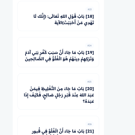
#23
[18] بَابُ قَوْلِ اللهِ تَعَالَى: ﴿إِنَّكَ لَا
تَهْدِي مَنْ أَحْبَبْتَ﴾الآية
#24
[19] بَابُ مَا جَاءَ أَنَّ سَبَبَ كُفْرِ بَنِي آدَمَ
وَتَرْكِهِمْ دِينَهُمْ هُوَ الْغُلُوُّ فِي الصَّالِحِينَ
#25
[20] بَابُ مَا جَاءَ مِنَ التَّغْلِيظِ فِيمَنْ
عَبَدَ اللهَ عِنْدَ قَبْرِ رَجُلٍ صَالِحٍ، فَكَيْفَ إِذَا
عَبَدَهُ؟
#26
[21] بَابُ مَا جَاءَ أَنَّ الْغُلُوَّ فِي قُبور