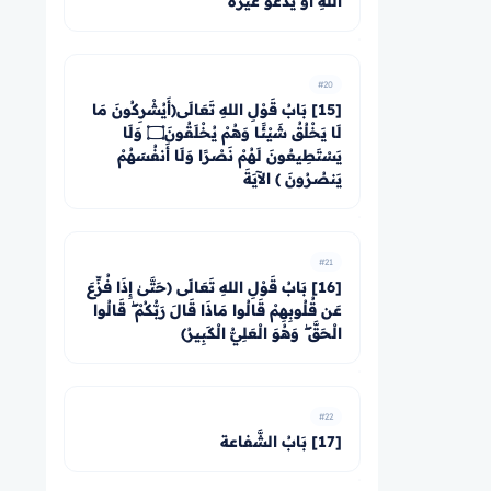
اللهِ أَوْ يَدْعُوَ غَيْرَهُ
#20
[15] بَابُ قَوْلِ اللهِ تَعَالَى﴿أَيُشْرِكُونَ مَا
لَا يَخْلُقُ شَيْئًا وَهُمْ يُخْلَقُونَ۝ وَلَا
يَسْتَطِيعُونَ لَهُمْ نَصْرًا وَلَا أَنفُسَهُمْ
يَنصُرُونَ ﴾ الآيَةَ
#21
[16] بَابُ قَوْلِ اللهِ تَعَالَى ﴿حَتَّىٰ إِذَا فُزِّعَ
عَن قُلُوبِهِمْ قَالُوا مَاذَا قَالَ رَبُّكُمْ ۖ قَالُوا
الْحَقَّ ۖ وَهُوَ الْعَلِيُّ الْكَبِيرُ﴾
#22
[17] بَابُ الشَّفاعة