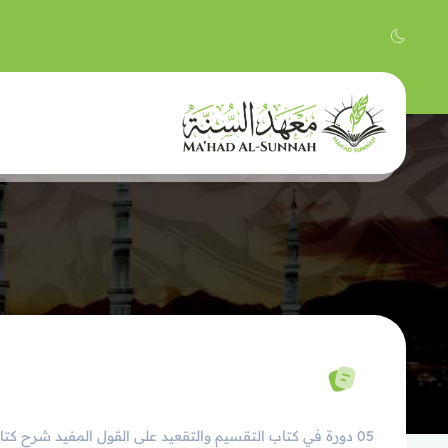
05 دورة في كتاب التقسيم والتقعيد على القول المفيد شرح ك