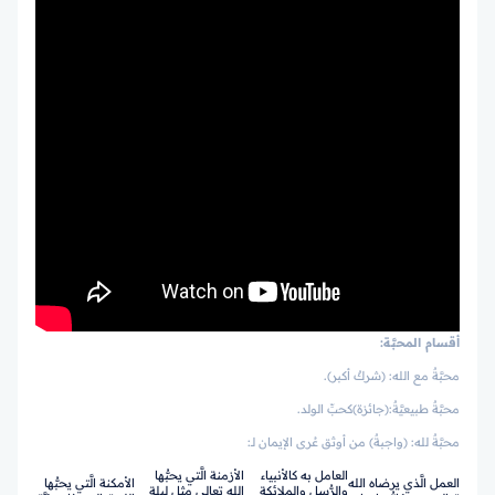
أقسام المحبَّة:
محبَّةٌ مع الله: (شركٌ أكبر).
محبَّةٌ طبيعيَّةٌ:(جائزة)كحبِّ الولد.
محبَّةٌ لله: (واجبةٌ) من أوثق عُرى الإيمان لـ:
العامل به كالأنبياء
الأزمنة الَّتي يحبُّها
العمل الَّذي يرضاه الله
الأمكنة الَّتي يحبُّها
والرُّسل والملائكة
الله تعالى مثل ليلة