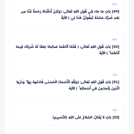
#54
[49] بَابُ مَا جَاءَ فِي قَوْلِ اللهِ تَعَالَى: ﴿وَلَئِنْ أَذَقْنَاهُ رَحْمَةً مِّنَّا مِن
بَعْدِ ضَرَّاءَ مَسَّتْهُ لَيَقُولَنَّ هَٰذَا لِي ﴾ الآيَةَ
#55
[50] بَابُ قَوْلِ اللهِ تَعَالَى: ﴿ فَلَمَّا آتَاهُمَا صَالِحًا جَعَلَا لَهُ شُرَكَاءَ فِيمَا
آتَاهُمَا ۚ ﴾ الآيَةَ
#56
[51] بَابُ قَوْلِ اللهِ تَعَالَى: ﴿وَلِلَّهِ الْأَسْمَاءُ الْحُسْنَىٰ فَادْعُوهُ بِهَا ۖ وَذَرُوا
الَّذِينَ يُلْحِدُونَ فِي أَسْمَائِهِ ۚ ﴾ الآيَة
#57
[52] بَابٌ لاَ يُقَالُ: السَّلاَمُ عَلَى اللهِ (التَّحريم)