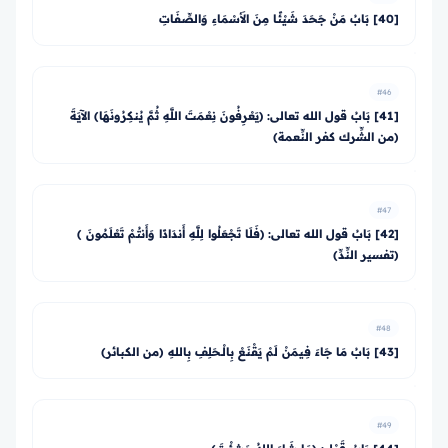
[40] بَابُ مَنْ جَحَدَ شَيْئًا مِنَ الأَسْمَاءِ وَالصِّفَاتِ
#46
[41] بَابُ قول الله تعالى: ﴿يَعْرِفُونَ نِعْمَتَ اللَّهِ ثُمَّ يُنكِرُونَهَا﴾ الآيَةَ
(من الشِّرك كفر النِّعمة)
#47
[42] بَابُ قول الله تعالى: ﴿فَلَا تَجْعَلُوا لِلَّهِ أَندَادًا وَأَنتُمْ تَعْلَمُونَ ﴾
(تفسير النِّدِّ)
#48
[43] بَابُ مَا جَاءَ فِيمَنْ لَمْ يَقْنَعْ بِالْـحَلِفِ بِاللهِ (من الكبائر)
#49