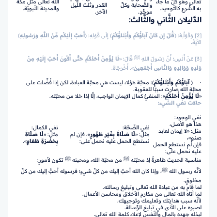
تعالى وهو كلُّ ما جاء
الله تعالى مثل مكَّة
والصَّحابة وكلِّ
القدر وثلث اللَّيل
به الشَّرع كالتَّوحيد.
والمدينة النَّبويَّة.
موحِّدٍ.
الآخر.
الدَّليلان الثَّاني والثَّالث:
[2] وَقَوْلُـِـهُ:
﴿
قُلْ إِن كَانَ آبَاؤُكُمْ وَأَبْنَاؤُكُمْ
﴾
إِلَى قَوْلِهِ:
﴿
أَحَبَّ إِلَيْكُم مِّنَ اللَّهِ وَرَسُولِهِ
﴾
الآيَةَ
.
[3] عَنْ أَنَسٍ؛ أَنَّ رَسُولَ اللهِ ﷺ قَالَ: «
لَا يُؤْمِنُ أَحَدُكُمْ حَتَّى أَكُونَ أَحَبَّ إِلَيْهِ مِنْ
وَلَدِهِ وَوَالِدِهِ وَالنَّاسِ أَجْمَعِينَ
». أَخْرَجَاهُ.
· ﴿
آبَاؤُكُمْ وَأَبْنَاؤُكُمْ
﴾: محبَّة هؤلاء ليست هي محبَّة العبادة، لكن إذا فُضِّلت على
محبَّة الله صارت سببًا للعقوبة.
«
لَا يُؤْمِنُ أَحَدُكُمْ
»: المنفيُّ كمال الإيمان الواجب، إلَّا إذا خلا من محبَّته.
حالات نفي الشَّيء:
نفي الوجود:
هذا هو الأصل،
نفي الصِّحَّة:
نفي الكمال:
مثل: «لا إيمان لعابد
مثل: «
لَا صَلَاةَ بِغَيْر طَهُورٍ
»، فإن لم
مثل: «
لَا صَلَاةَ
صنمٍ»،
نستطع الحمل عليه نحمل على:
بِحَضْرَةِ طَعَامٍ
».
فإن لم نستطع الحمل
عليه نحمل على:
مناسبة الحديث ظاهرةٌ إذ محبَّته ﷺ من محبَّة الله، ومحبته ﷺ تكون لأمورٍ:
لأنَّه رسول الله ﷺ، وإذا كان الله أحبَّ إليك من كلِّ شيءٍ؛ فرسوله أحبُّ إليك من كلِّ
مخلوقٍ.
لما قام به من عبادة الله تعالى وتبليغ رسالته.
لما آتاه الله تعالى من مكارم الأخلاق ومحاسن الأعمال.
لأنَّه سبب هدايتك وتعليمك وتوجيهك.
لصبره على الأذى في تبليغ الرِّسالة.
لبذله جهده بالمال والنَّفس لإعلاء كلمة الله تعالى.