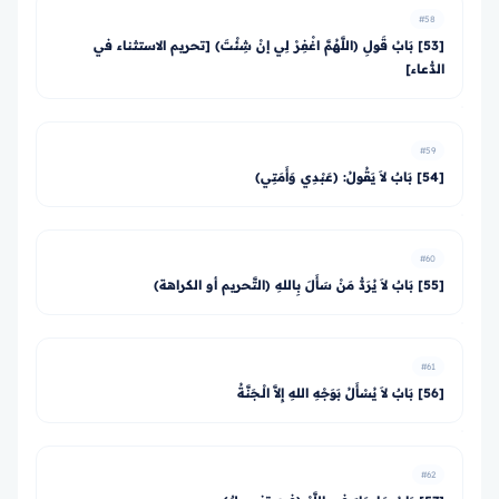
#58
[53] بَابُ قَولِ (اللَّهُمَّ اغْفِرْ لِي إنْ شِئْتَ) [تحريم الاستثناء في
الدُّعاء]
#59
[54] بَابٌ لاَ يَقُولُ: (عَبْدِي وَأَمَتِي)
#60
[55] بَابٌ لاَ يُرَدُّ مَنْ سَأَلَ بِاللهِ (التَّحريم أو الكراهة)
#61
[56] بَابٌ لاَ يُسْأَلُ بَوَجْهِ اللهِ إِلاَّ الْـجَنَّةُ
#62