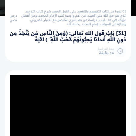
05 دورة في كتاب التقسيم والتقعيد على القول المفيد شرح كتاب التوحيد
الذي هو حق الله على العبيد، من أهم وأوسع كتب الإمام المجدد، ومن أفضل
درس
مؤلف في هذا الباب، دراسة عن بعد شرح مختصر مع اختبار الكتروني
نصي
وإجازة إلى المؤلف الإمام المجدد رحمه الله
[31] بَابُ قول الله تعالى: ﴿وَمِنَ النَّاسِ مَن يَتَّخِذُ مِن
دُونِ اللَّهِ أَندَادًا يُحِبُّونَهُمْ كَحُبِّ اللَّهِ ۖ ﴾ الآيَةَ
مدة الدراسة
16 دقيقة