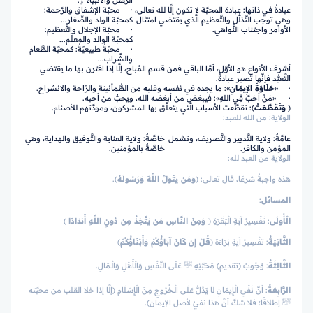
الرُّسل والأنبياء ۏ.
عبادةٌ في ذاتها: عبادة المحبَّة لا تكون إلَّا لله تعالى،
· محبَّة الإشفاق والرَّحمة:
وهي توجب التَّذلُّل والتَّعظيم الَّذي يقتضي امتثال
كمحبَّة الولد والصِّغار...
الأوامر واجتناب النَّواهي.
· محبَّة الإجلال والتَّعظيم:
كمحبَّة الوالد والمعلِّم...
· محبَّةٌ طبيعيَّةٌ: كمحبَّة الطَّعام
والشَّراب...
أشرف الأنواع هو الأوَّل، أمَّا الباقي فمن قسم المُباح، إلَّا إذا اقترن بها ما يقتضي
التَّعبُّد فإنَّها تصير عبادةً.
· «
حَلَاوَةَ الإِيمَانِ
»: ما يجده في نفسه وقلبه من الطُّمأنينة والرَّاحة والانشراح.
· «مَنْ أَحَبَّ فِي اللهِ»: فيبغض من أبغضه الله، ويحبُّ من أحبه.
﴿
وَتَقَطَّعَتْ
﴾: تقطَّعت الأسباب الَّتي يتعلَّق بها المشركون، ومودَّتهم للأصنام.
الولاية: من الله للعبد:
عامَّةٌ
: ولاية التَّدبير والتَّصريف، وتشمل
خاصَّةٌ
: ولاية العناية والتَّوفيق والهداية، وهي
المؤمن والكافر.
خاصَّةٌ بالمؤمنين.
الولاية من العبد لله:
هذه واجبةٌ شرعًا، قال تعالى:
﴿
وَمَن يَتَوَلَّ اللَّهَ وَرَسُولَهُ
﴾.
المسائل
:
الْأُولَى
: تَفْسِيرُ آيَةِ الْبَقَرَةِ
﴿
وَمِنَ النَّاسِ مَن يَتَّخِذُ مِن دُونِ اللَّهِ أَندَادًا
﴾
الثَّانِيَةُ
: تَفْسِيرُ آيَةِ بَرَاءَة
﴿
قُلْ إِن كَانَ آبَاؤُكُمْ وَأَبْنَاؤُكُمْ
﴾
الثَّالِثَةُ
: وُجُوبُ (تقديم) مَحَبَّتِهِ ﷺ عَلَى النَّفْسِ وَالْأَهْلِ وَالْـمَالِ.
الرَّابِعَةُ
: أَنَّ نَفْيَ الْإِيمَانِ لَا يَدُلُّ عَلَى الْـخُرُوجِ مِنَ الْإِسْلَامِ (إلَّا إذا خلا القلب من محبَّته
ﷺ إطلاقًا؛ فلا شكَّ أنَّ هذا نفيٌ لأصل الإيمان).