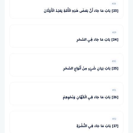
#28
[23] بَابُ مَا جَاءَ أَنَّ بَعْضَ هَذِهِ الْأُمَّةِ يَعْبُدُ الْأَوْثَانَ
#29
[24] بَابُ مَا جَاءَ فِي السِّحْرِ
#30
[25] بَابُ بَيَانِ شَيْءٍ مِنْ أَنْوَاعِ السِّحْرِ
#31
[26] بَابُ مَا جَاءَ فِي الْكُهَّانِ وَنَحْوِهِمْ
#32
[27] بَابُ مَا جَاءَ فِي النُّشْرَةِ