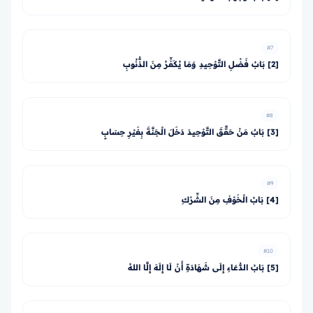
#7
[2] بَابُ فَضْلِ التَّوْحِيدِ وَمَا يُكَفِّرُ مِنَ الذُّنُوبِ
#8
[3] بَابٌ مَنْ حَقَّقَ التَّوْحِيدَ دَخَلَ الْجَنَّةَ بِغَيْرِ حِسَابٍ
#9
[4] بَابُ الْخَوْفِ مِنَ الشِّرْكِ
#10
[5] بَابُ الدُّعَاءِ إِلَى شَهَادَةِ أَنْ لَا إِلَهَ إِلَّا اللهُ