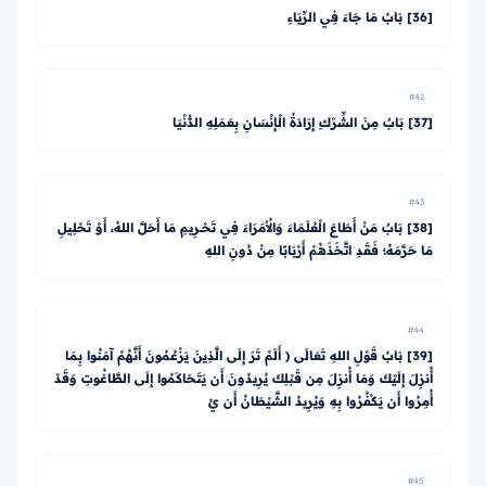
[36] بَابُ مَا جَاءَ فِي الرِّيَاءِ
#42
[37] بَابٌ مِنَ الشِّرْكِ إِرَادَةُ الْإِنْسَانِ بِعَمَلِهِ الدُّنْيَا
#43
[38] بَابٌ مَنْ أَطَاعَ الْعُلَمَاءَ وَالأُمَرَاءَ فِي تَحْــرِيمِ مَا أَحَلَّ اللهُ، أَوْ تَحْلِيلِ
مَا حَرَّمَهُ؛ فَقَدِ اتَّخَذَهُمْ أَرْبَابًا مِنْ دُونِ اللهِ
#44
[39] بَابُ قَوْلِ اللهِ تَعَالَى ﴿ أَلَمْ تَرَ إِلَى الَّذِينَ يَزْعُمُونَ أَنَّهُمْ آمَنُوا بِمَا
أُنزِلَ إِلَيْكَ وَمَا أُنزِلَ مِن قَبْلِكَ يُرِيدُونَ أَن يَتَحَاكَمُوا إِلَى الطَّاغُوتِ وَقَدْ
أُمِرُوا أَن يَكْفُرُوا بِهِ وَيُرِيدُ الشَّيْطَانُ أَن يُ
#45