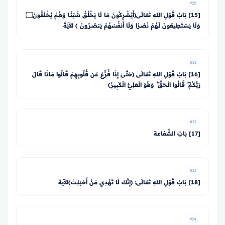
#20
[15] بَابُ قَوْلِ اللهِ تَعَالَى﴿أَيُشْرِكُونَ مَا لَا يَخْلُقُ شَيْئًا وَهُمْ يُخْلَقُونَ۝
وَلَا يَسْتَطِيعُونَ لَهُمْ نَصْرًا وَلَا أَنفُسَهُمْ يَنصُرُونَ ﴾ الآيَةَ
#21
[16] بَابُ قَوْلِ اللهِ تَعَالَى ﴿حَتَّىٰ إِذَا فُزِّعَ عَن قُلُوبِهِمْ قَالُوا مَاذَا قَالَ
رَبُّكُمْ ۖ قَالُوا الْحَقَّ ۖ وَهُوَ الْعَلِيُّ الْكَبِيرُ﴾
#22
[17] بَابُ الشَّفاعة
#23
[18] بَابُ قَوْلِ اللهِ تَعَالَى: ﴿إِنَّكَ لَا تَهْدِي مَنْ أَحْبَبْتَ﴾الآية
#24