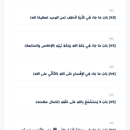
#67
[62] بَابُ مَا جَاءَ فِي كَثْرَةِ الْـحَلِفِ (من الوعيد تعظيمًا لله)
#68
[63] بَابُ مَا جَاءَ فِي ذِمَّةِ اللهِ وَذِمَّةِ نَبِيِّهِ (الإخلاص والمتابعة)
#69
[64] بَابُ مَا جَاءَ فِي الإِقْسَامِ عَلَى اللهِ (التَّألِّي على الله)
#70
[65] بَابُ لا يُسْتَشْفَعُ بِاللهِ عَلَى خَلْقِهِ (لكمال عظمته)
#71
[66] بَابُ مَا جَاءَ فِي حِمَايَةَ الْـمُصْطَفَى ﷺ حِمَى التَّوْحِيدِ وَسَدِّهِ