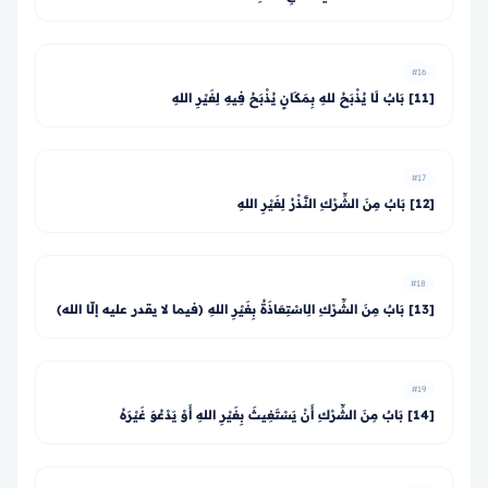
#16
[11] بَابٌ لَا يُذْبَحُ للهِ بِمَكَانٍ يُذْبَحُ فِيهِ لِغَيْرِ اللهِ
#17
[12] بَابٌ مِنَ الشِّرْكِ النَّذْرُ لِغَيْرِ اللهِ
#18
[13] بَابٌ مِنَ الشِّرْكِ الِاسْتِعَاذَةُ بِغَيْرِ اللهِ (فيما لا يقدر عليه إلّا الله)
#19
[14] بَابٌ مِنَ الشِّرْكِ أَنْ يَسْتَغِيثَ بِغَيْرِ اللهِ أَوْ يَدْعُوَ غَيْرَهُ