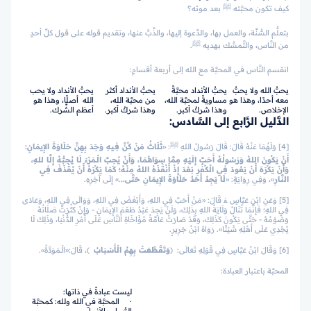
كيف تكون محبَّته ﷺ بعد موته؟
بتعلُّم السُّنَّة، والعمل بها، والدَّعوة إليها، والذَّبِّ عنها، وتقديم قوله على قول كلِّ أحدٍ
من النَّاس، والتَّمسُّك بهديه ﷺ.
انقسم النَّاس في المحبَّة مع الله إلى أربعة أقسامٍ:
يحبُّ الله ولا يحبُّ
يحبُّ الأنداد محبَّةً
يحبُّ الأنداد أكثر
يحبُّ الأنداد ولا يحب
معه أحدًا، وهذا هو
مساويةً لمحبَّة الله،
من محبَّة الله،
الله أصلًا، وهذا هو
الإخلاص.
وهذا شركٌ أكبر.
وهذا شركٌ أكبر.
أعظم الشِّرك.
الدَّليل الرَّابع إلى السَّادس:
[4] وَلَهُمَا عَنْهُ قَالَ: قَالَ رَسُولُ اللهِ ﷺ: «
ثَلَاثٌ مَنْ كُنَّ فِيهِ وَجَدَ بِهِنَّ حَلَاوَةَ الإِيمَانِ:
أَنْ يَكُونَ اللهُ وَرَسُولُهُ أَحَبَّ إِلَيْهِ مِمَّا سِوَاهُمَا، وَأَنْ يُحِبَّ الْـمَرْءَ لَا يُحِبُّهُ إِلَّا للهِ،
وَأَنْ يَكْرَهَ أَنْ يَعُودَ فِي الْكُفْرِ بَعْدَ إِذْ أَنْقَذَهُ اللهُ مِنْهُ؛ كَمَا يَكْرَهُ أَنْ يُقْذَفَ فِي
النَّارِ
»، وَفِي رِوَايَةٍ: «
لَا يَجِدُ أَحَدٌ حَلَاوَةَ الإِيمَانِ حَتَّى..
.» إِلَى آخِرِهِ.
[5] وَعَنِ ابْنِ عَبَّاسٍ ﭭ قَالَ: «مَنْ أَحَبَّ فِي اللهِ، وَأَبْغَضَ فِي اللهِ، وَوَالَى فِي اللهِ، وَعَادَى
فِي اللهِ؛ فَإِنَّمَا تُنَالُ وَلَايَةُ اللهِ بِذَلِكَ، وَلَنْ يَجِدَ عَبْدٌ طَعْمَ الإِيمَانِ - وَإِنْ كَثُرَتْ صَلَاتُهُ
وَصَوْمُهُ - حَتَّى يَكُونَ كَذَلِكَ، وَقَدْ صَارَتْ عَامَّةُ مُؤَاخَاةِ النَّاسِ عَلَى أَمْرِ الدُّنْيَا، وَذَلِكَ لَا
يُجْدِي عَلَى أَهْلِهِ شَيْئًا». رَوَاهُ ابْنُ جَرِيرٍ.
[6] وَقَالَ ابْنُ عَبَّاسٍ فِي قَوْلِهِ تَعَالَى:
﴿
وَتَقَطَّعَتْ بِهِمُ الْأَسْبَابُ
﴾
، قَالَ:«الْـمَوَدَّةُ».
المحبَّة باعتبار العبادة:
ليست عبادةً في ذاتها:
· المحبَّة في الله ولله: كمحبَّة