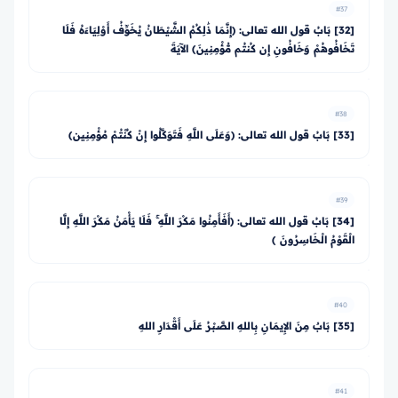
#37
[32] بَابُ قول الله تعالى: ﴿إِنَّمَا ذَٰلِكُمُ الشَّيْطَانُ يُخَوِّفُ أَوْلِيَاءَهُ فَلَا
تَخَافُوهُمْ وَخَافُونِ إِن كُنتُم مُّؤْمِنِينَ﴾ الآيَةَ
#38
[33] بَابُ قول الله تعالى: ﴿وَعَلَى اللَّهِ فَتَوَكَّلُوا إِنْ كُنْتُمْ مُؤْمِنِين﴾
#39
[34] بَابُ قول الله تعالى: ﴿أَفَأَمِنُوا مَكْرَ اللَّهِ ۚ فَلَا يَأْمَنُ مَكْرَ اللَّهِ إِلَّا
الْقَوْمُ الْخَاسِرُونَ ﴾
#40
[35] بَابٌ مِنَ الإِيمَانِ بِاللهِ الصَّبْرُ عَلَى أَقْدَارِ اللهِ
#41