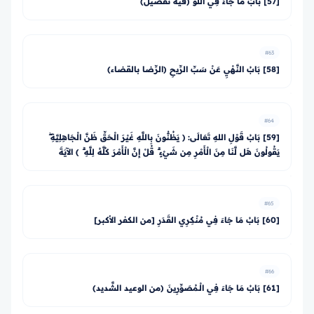
[57] بَابُ مَا جَاءَ فِي اللَّوْ (فيه تفصيلٌ)
#63
[58] بَابُ النَّهْيِ عَنْ سَبِّ الرِّيحِ (الرِّضا بالقضاء)
#64
[59] بَابُ قَوْلِ اللهِ تَعَالَى: ﴿ يَظُنُّونَ بِاللَّهِ غَيْرَ الْحَقِّ ظَنَّ الْجَاهِلِيَّةِ ۖ
يَقُولُونَ هَل لَّنَا مِنَ الْأَمْرِ مِن شَيْءٍ ۗ قُلْ إِنَّ الْأَمْرَ كُلَّهُ لِلَّهِ ۗ ﴾ الآيَةَ
#65
[60] بَابُ مَا جَاءَ فِي مُنْكِرِي القَدَرِ [من الكفر الأكبر]
#66
[61] بَابُ مَا جَاءَ فِي الْـمُصَوِّرِينَ (من الوعيد الشَّديد)