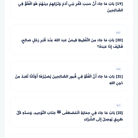
[19] بَابُ مَا جَاءَ أَنَّ سَبَبَ كُفْرِ بَنِي آدَمَ وَتَرْكِهِمْ دِينَهُمْ هُوَ الْغُلُوُّ فِي
الصَّالِحِينَ
#25
[20] بَابُ مَا جَاءَ مِنَ التَّغْلِيظِ فِيمَنْ عَبَدَ اللهَ عِنْدَ قَبْرِ رَجُلٍ صَالِحٍ،
فَكَيْفَ إِذَا عَبَدَهُ؟
#26
[21] بَابُ مَا جَاءَ أَنَّ الْغُلُوَّ فِي قُبور الصَّالِحِينَ يُصَيِّرُهَا أَوْثَانًا تُعْبَدُ مِنْ
دُونِ اللهِ
#27
[22] بَابُ مَا جَاءَ فِي حِمَايَةِ الْـمُصْطَفَى ﷺ جَنَابَ التَّوْحِيدِ، وَسَدِّهِ كُلَّ
طَرِيقٍ يُوصِلُ إِلَى الشِّرْكِ