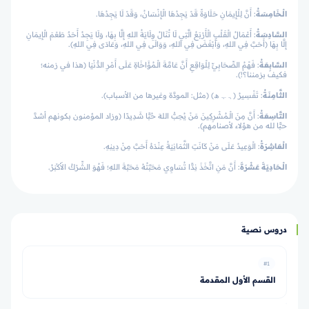
الْـخَامِسَةُ
: أَنَّ لِلْإِيمَانِ حَلَاوَةً قَدْ يَجِدُهَا الْإِنْسَانُ، وَقَدْ لَا يَجِدُهَا.
السَّادِسَةُ
: أَعْمَالُ الْقَلْبِ الْأَرْبَعُ الَّتِي لَا تُنَالُ وِلَايَةُ اللهِ إِلَّا بِهَا، وَلَا يَجِدُ أَحَدٌ طَعْمَ الْإِيمَانِ
إِلَّا بِهَا (أَحَبَّ فِي اللهِ، وَأَبْغَضَ فِي اللهِ، وَوَالَى فِي اللهِ، وَعَادَى فِي اللهِ).
السَّابِعَةُ
: فَهْمُ الصِّحَابِيِّ لِلْوَاقِعِ أَنَّ عَامَّةَ الْـمُؤَاخَاةِ عَلَى أَمْرِ الدُّنْيَا (هذا في زمنه؛
فكيف بزمننا؟!).
الثَّامِنَةُ
: تَفْسِيرُ ﴿ﮨ ﮩ ﮪ﴾ (مثل: المودَّة وغيرها من الأسباب).
التَّاسِعَةُ
: أَنَّ مِنَ الْـمُشْرِكِينَ مَنْ يُحِبُّ اللهَ حُبًّا شَدِيدًا (وزاد المؤمنون بكونهم أشدَّ
حبًّا لله من هؤلاء لأصنامهم).
الْعَاشِرَةُ
: الْوَعِيدُ عَلَى مَنْ كَانَتِ الثَّمَانِيَةُ عِنْدَهُ أَحَبَّ مِنْ دِينِهِ.
الْـحَادِيَةَ
عَشْرَةَ
: أَنَّ مَنِ اتَّخَذَ نِدًّا تُسَاوِي مَحَبَّتُهُ مَحَبَّةَ اللهِ؛ فَهُوَ الشِّرْكُ الأَكْبَرُ.
دروس نصية
#1
القسم الأول المقدمة