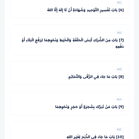
#11
[6] بَابُ تَفْسِيرِ التَّوْحِيدِ وَشَهَادَةِ أَنْ لَا إِلَهَ إِلَّا اللهُ
#12
[7] بَابٌ مِنَ الشِّرْكِ لُبْسُ الْحَلْقَةِ وَالْخَيْطِ وَنَحْوِهِمَا لِرَفْعِ الْبَلَاءِ أَوْ
دَفْعِهِ
#13
[8] بَابُ مَا جَاءَ فِي الرُّقَى وَالتَّمَائِمِ
#14
[9] بَابُ مَنْ تَبَرَّكَ بِشَجَرَةٍ أَوْ حَجَرٍ وَنَحْوِهِمَا
#15
[10] بَابُ مَا جَاءَ فِي الذَّبْحِ لِغَيْرِ اللهِ