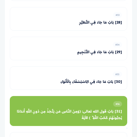
#33
[28] بَابُ مَا جَاءَ فِي التَّطَيُّرِ
#34
[29] بَابُ مَا جَاءَ فِي التَّنْجِيمِ
#35
[30] بَابُ مَا جَاءَ فِي الِاسْتِسْقَاءِ بِالْأَنْوَاءِ
#36
[31] بَابُ قول الله تعالى: ﴿وَمِنَ النَّاسِ مَن يَتَّخِذُ مِن دُونِ اللَّهِ أَندَادًا
يُحِبُّونَهُمْ كَحُبِّ اللَّهِ ۖ ﴾ الآيَةَ