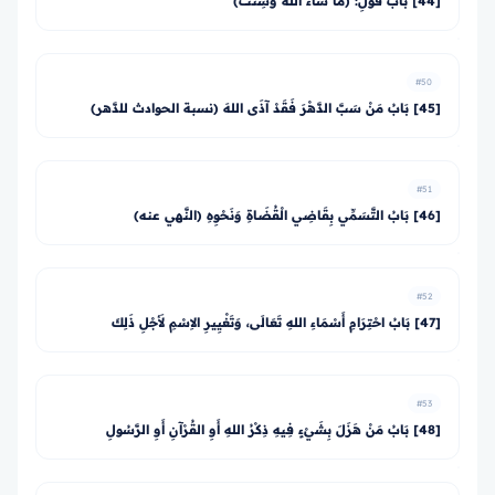
[44] بَابُ قَوْلِ: (مَا شَاءَ اللهُ وَشِئْتَ)
#50
[45] بَابُ مَنْ سَبَّ الدَّهْرَ فَقَدْ آذَى اللهَ (نسبة الحوادث للدَّهر)
#51
[46] بَابُ التَّسَمِّي بِقَاضِي الْقُضَاةِ وَنَحْوِهِ (النَّهي عنه)
#52
[47] بَابُ احْتِرَامِ أَسْمَاءِ اللهِ تَعَالَى، وَتَغْيِيرِ الاِسْمِ لأَجْلِ ذَلِكَ
#53
[48] بَابُ مَنْ هَزَلَ بِشَيْءٍ فِيهِ ذِكْرُ اللهِ أَوِ القُرْآنِ أَوِ الرَّسُولِ