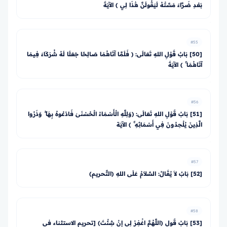
بَعْدِ ضَرَّاءَ مَسَّتْهُ لَيَقُولَنَّ هَٰذَا لِي ﴾ الآيَةَ
#55
[50] بَابُ قَوْلِ اللهِ تَعَالَى: ﴿ فَلَمَّا آتَاهُمَا صَالِحًا جَعَلَا لَهُ شُرَكَاءَ فِيمَا
آتَاهُمَا ۚ ﴾ الآيَةَ
#56
[51] بَابُ قَوْلِ اللهِ تَعَالَى: ﴿وَلِلَّهِ الْأَسْمَاءُ الْحُسْنَىٰ فَادْعُوهُ بِهَا ۖ وَذَرُوا
الَّذِينَ يُلْحِدُونَ فِي أَسْمَائِهِ ۚ ﴾ الآيَة
#57
[52] بَابٌ لاَ يُقَالُ: السَّلاَمُ عَلَى اللهِ (التَّحريم)
#58
[53] بَابُ قَولِ (اللَّهُمَّ اغْفِرْ لِي إنْ شِئْتَ) [تحريم الاستثناء في