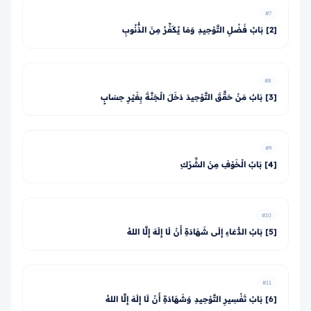
#7
[2] بَابُ فَضْلِ التَّوْحِيدِ وَمَا يُكَفِّرُ مِنَ الذُّنُوبِ
#8
[3] بَابٌ مَنْ حَقَّقَ التَّوْحِيدَ دَخَلَ الْجَنَّةَ بِغَيْرِ حِسَابٍ
#9
[4] بَابُ الْخَوْفِ مِنَ الشِّرْكِ
#10
[5] بَابُ الدُّعَاءِ إِلَى شَهَادَةِ أَنْ لَا إِلَهَ إِلَّا اللهُ
#11
[6] بَابُ تَفْسِيرِ التَّوْحِيدِ وَشَهَادَةِ أَنْ لَا إِلَهَ إِلَّا اللهُ