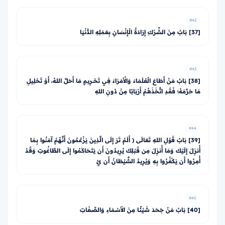
#42
[37] بَابٌ مِنَ الشِّرْكِ إِرَادَةُ الْإِنْسَانِ بِعَمَلِهِ الدُّنْيَا
#43
[38] بَابٌ مَنْ أَطَاعَ الْعُلَمَاءَ وَالأُمَرَاءَ فِي تَحْــرِيمِ مَا أَحَلَّ اللهُ، أَوْ تَحْلِيلِ
مَا حَرَّمَهُ؛ فَقَدِ اتَّخَذَهُمْ أَرْبَابًا مِنْ دُونِ اللهِ
#44
[39] بَابُ قَوْلِ اللهِ تَعَالَى ﴿ أَلَمْ تَرَ إِلَى الَّذِينَ يَزْعُمُونَ أَنَّهُمْ آمَنُوا بِمَا
أُنزِلَ إِلَيْكَ وَمَا أُنزِلَ مِن قَبْلِكَ يُرِيدُونَ أَن يَتَحَاكَمُوا إِلَى الطَّاغُوتِ وَقَدْ
أُمِرُوا أَن يَكْفُرُوا بِهِ وَيُرِيدُ الشَّيْطَانُ أَن يُ
#45
[40] بَابُ مَنْ جَحَدَ شَيْئًا مِنَ الأَسْمَاءِ وَالصِّفَاتِ