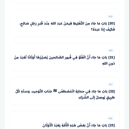
#25
[20] بَابُ مَا جَاءَ مِنَ التَّغْلِيظِ فِيمَنْ عَبَدَ اللهَ عِنْدَ قَبْرِ رَجُلٍ صَالِحٍ،
فَكَيْفَ إِذَا عَبَدَهُ؟
#26
[21] بَابُ مَا جَاءَ أَنَّ الْغُلُوَّ فِي قُبور الصَّالِحِينَ يُصَيِّرُهَا أَوْثَانًا تُعْبَدُ مِنْ
دُونِ اللهِ
#27
[22] بَابُ مَا جَاءَ فِي حِمَايَةِ الْـمُصْطَفَى ﷺ جَنَابَ التَّوْحِيدِ، وَسَدِّهِ كُلَّ
طَرِيقٍ يُوصِلُ إِلَى الشِّرْكِ
#28
[23] بَابُ مَا جَاءَ أَنَّ بَعْضَ هَذِهِ الْأُمَّةِ يَعْبُدُ الْأَوْثَانَ