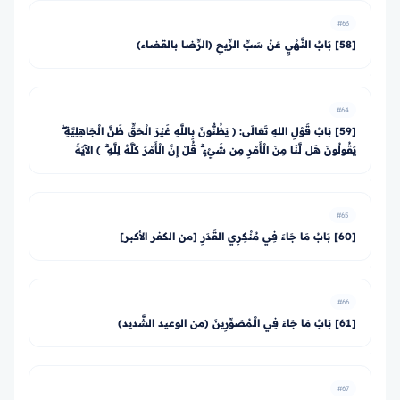
#63
[58] بَابُ النَّهْيِ عَنْ سَبِّ الرِّيحِ (الرِّضا بالقضاء)
#64
[59] بَابُ قَوْلِ اللهِ تَعَالَى: ﴿ يَظُنُّونَ بِاللَّهِ غَيْرَ الْحَقِّ ظَنَّ الْجَاهِلِيَّةِ ۖ
يَقُولُونَ هَل لَّنَا مِنَ الْأَمْرِ مِن شَيْءٍ ۗ قُلْ إِنَّ الْأَمْرَ كُلَّهُ لِلَّهِ ۗ ﴾ الآيَةَ
#65
[60] بَابُ مَا جَاءَ فِي مُنْكِرِي القَدَرِ [من الكفر الأكبر]
#66
[61] بَابُ مَا جَاءَ فِي الْـمُصَوِّرِينَ (من الوعيد الشَّديد)
#67