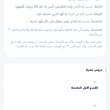
الثَّالِثَةُ
: تَفْسِيرُ آيَةِ الْأَنْفَالِ
﴿
إِنَّمَا الْمُؤْمِنُونَ الَّذِينَ إِذَا ذُكِرَ اللَّهُ وَجِلَتْ قُلُوبُهُمْ
﴾
الرَّابِعَةُ
: تَفْسِيرُ الْآيَةِ فِي آخِرِهَا
﴿
يَا أَيُّهَا النَّبِيُّ حَسْبُكَ اللَّ
﴾
الْـخَامِسَةُ
: تَفْسِيرُ آيَةِ الطَّلَاقِ
﴿
وَمَن يَتَوَكَّلْ عَلَى اللَّهِ فَهُوَ حَسْبُهُ
﴾
السَّادِسَةُ
: عِظَمُ شَأْنِ هَذِهِ الْكَلِمَةِ، وأَنَّهَا قَوْلُ إِبْرَاهِيمَ عَلَيْهِ الصَّلَاةِ وَالسَّلَامُ وَمُحَمَّدٍ ﷺ
فِي الشَّدَائِدِ.
(وفي الباب زيادة الإيمان، وأنَّه عند الشَّدائد ينبغي للإنسان أن يعتمد على الله ۵ مع
فعل الأسباب، وأنَّ اتِّباع النَّبيِّ ﷺ مع الإيمان سببٌ لكفاية الله عز و جل للعبد).
دروس نصية
#1
القسم الأول المقدمة
#2