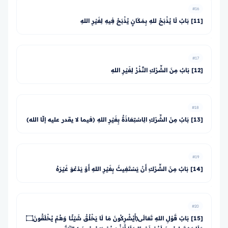
#16
[11] بَابٌ لَا يُذْبَحُ للهِ بِمَكَانٍ يُذْبَحُ فِيهِ لِغَيْرِ اللهِ
#17
[12] بَابٌ مِنَ الشِّرْكِ النَّذْرُ لِغَيْرِ اللهِ
#18
[13] بَابٌ مِنَ الشِّرْكِ الِاسْتِعَاذَةُ بِغَيْرِ اللهِ (فيما لا يقدر عليه إلّا الله)
#19
[14] بَابٌ مِنَ الشِّرْكِ أَنْ يَسْتَغِيثَ بِغَيْرِ اللهِ أَوْ يَدْعُوَ غَيْرَهُ
#20
[15] بَابُ قَوْلِ اللهِ تَعَالَى﴿أَيُشْرِكُونَ مَا لَا يَخْلُقُ شَيْئًا وَهُمْ يُخْلَقُونَ۝