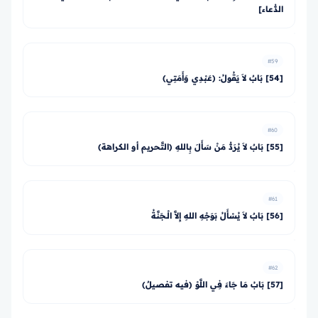
الدُّعاء]
#59
[54] بَابٌ لاَ يَقُولُ: (عَبْدِي وَأَمَتِي)
#60
[55] بَابٌ لاَ يُرَدُّ مَنْ سَأَلَ بِاللهِ (التَّحريم أو الكراهة)
#61
[56] بَابٌ لاَ يُسْأَلُ بَوَجْهِ اللهِ إِلاَّ الْـجَنَّةُ
#62
[57] بَابُ مَا جَاءَ فِي اللَّوْ (فيه تفصيلٌ)