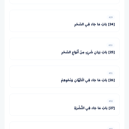
#29
[24] بَابُ مَا جَاءَ فِي السِّحْرِ
#30
[25] بَابُ بَيَانِ شَيْءٍ مِنْ أَنْوَاعِ السِّحْرِ
#31
[26] بَابُ مَا جَاءَ فِي الْكُهَّانِ وَنَحْوِهِمْ
#32
[27] بَابُ مَا جَاءَ فِي النُّشْرَةِ