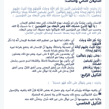
الدَّليلان الثَّاني والثَّالث:
[2] وَقَوْلِهِ
:
﴿
إِنَّمَا الْمُؤْمِنُونَ الَّذِينَ إِذَا ذُكِرَ اللَّهُ وَجِلَتْ قُلُوبُهُمْ وَإِذَا تُلِيَتْ عَلَيْهِمْ
آيَاتُهُ زَادَتْهُمْ إِيمَانًا وَعَلَىٰ رَبِّهِمْ يَتَوَكَّلُونَ
۝
الَّذِينَ يُقِيمُونَ الصَّلَاةَ وَمِمَّا رَزَقْنَاهُمْ
يُنفِقُونَ
﴾
. [3] وَقَوْلِهِ
:
﴿
يَا أَيُّهَا النَّبِيُّ حَسْبُكَ اللَّهُ وَمَنِ اتَّبَعَكَ مِنَ الْمُؤْمِنِينَ
﴾.
الإنسان يكون مؤمنًا وإن لم يتَّصف بهذه الصِّفات، لكن معه مُطلق الإيمان.
· ﴿
يَا أَيُّهَا النَّبِيُّ حَسْبُكَ اللَّهُ وَمَنِ اتَّبَعَكَ مِنَ الْمُؤْمِنِينَ
﴾: ما حسبك إلَّا الله،
وحسب من اتَّبعك من المؤمنين الله، فتوكَّلوا عليه جميعًا، أنت ومن اتبعك.
ذكر الله في هذه الآية وما بعدها خمسة أوصافٍ للإيمان الكامل:
﴿
إِذَا ذُكِرَ اللَّهُ وَجِلَتْ
أي: خافت لما فيها من تعظيم الله، فعلامة الإيمان أنَّه إذا ذُكِّر
قُلُوبُهُمْ
﴾
بالله خاف.
﴿
وَإِذَا تُلِيَتْ عَلَيْهِمْ آيَاتُهُ
أي تصديقًا وامتثالًا، وفيها أنَّ الإنسان قد ينتفع بقراءة غيره
زَادَتْهُمْ إِيمَانًا
﴾
أكثر ممَّا ينتفع بقراءة نفسه.
أي: يعتمدون على الله لا على غيره، وهم مع ذلك يعملون
﴿
وَعَلَىٰ رَبِّهِمْ يَتَوَكَّلُونَ
(
الأسباب، وهذا هو الشَّاهد.
﴿
الَّذِينَ يُقِيمُونَ
أي: يأتون بها مستقيمةً كاملةً، والصَّلاة اسم جنسٍ يشمل
الصَّلَاةَ
﴾
الفرائض والنَّوافل.
﴿
وَمِمَّا رَزَقْنَاهُمْ
يشمل الثَّناء من أنفق البعض ومن أنفق الكلَّ، ومن أنفق
يُنفِقُونَ
﴾
الكلَّ يدخل في الثَّناء إذا توكَّل على الله.
الدَّليل الرَّابع:
وَقَوْلِهِ
:
﴿
وَمَن يَتَوَكَّلْ عَلَى اللَّهِ فَهُوَ حَسْبُهُ ۚ
﴾.
أي يكفيه مهمَّاته ويُيسِّر له أمره، ولو حصل له بعض الأذيَّة فإنَّ الله يكفيه، والرَّسول
ﷺ
سيِّد المُتوكِّلين، ومع ذلك يصيبه الأذى ولا تحصل له المضرَّة.
والآية تفيد بمفهومها أنَّ من توكَّل على غير الله خُذِلَ، وتخلَّى الله عنه.
الدَّليل الخامس: