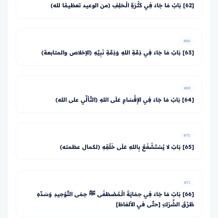
[62] بَابُ مَا جَاءَ فِي كَثْرَةِ الْـحَلِفِ (من الوعيد تعظيمًا لله)
#68
[63] بَابُ مَا جَاءَ فِي ذِمَّةِ اللهِ وَذِمَّةِ نَبِيِّهِ (الإخلاص والمتابعة)
#69
[64] بَابُ مَا جَاءَ فِي الإِقْسَامِ عَلَى اللهِ (التَّألِّي على الله)
#70
[65] بَابُ لا يُسْتَشْفَعُ بِاللهِ عَلَى خَلْقِهِ (لكمال عظمته)
#71
[66] بَابُ مَا جَاءَ فِي حِمَايَةَ الْـمُصْطَفَى ﷺ حِمَى التَّوْحِيدِ وَسَدِّهِ
طُرُقَ الشِّرْكِ [حتَّى في الألفاظ]