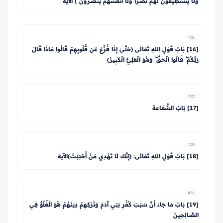
وَلَا يَسْتَطِيعُونَ لَهُمْ نَصْرًا وَلَا أَنفُسَهُمْ يَنصُرُونَ ﴾ الآيَةَ
#21
[16] بَابُ قَوْلِ اللهِ تَعَالَى ﴿حَتَّىٰ إِذَا فُزِّعَ عَن قُلُوبِهِمْ قَالُوا مَاذَا قَالَ
رَبُّكُمْ ۖ قَالُوا الْحَقَّ ۖ وَهُوَ الْعَلِيُّ الْكَبِيرُ﴾
#22
[17] بَابُ الشَّفاعة
#23
[18] بَابُ قَوْلِ اللهِ تَعَالَى: ﴿إِنَّكَ لَا تَهْدِي مَنْ أَحْبَبْتَ﴾الآية
#24
[19] بَابُ مَا جَاءَ أَنَّ سَبَبَ كُفْرِ بَنِي آدَمَ وَتَرْكِهِمْ دِينَهُمْ هُوَ الْغُلُوُّ فِي
الصَّالِحِينَ