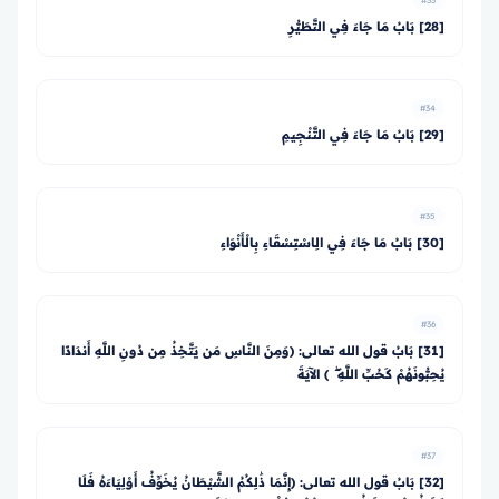
#33
[28] بَابُ مَا جَاءَ فِي التَّطَيُّرِ
#34
[29] بَابُ مَا جَاءَ فِي التَّنْجِيمِ
#35
[30] بَابُ مَا جَاءَ فِي الِاسْتِسْقَاءِ بِالْأَنْوَاءِ
#36
[31] بَابُ قول الله تعالى: ﴿وَمِنَ النَّاسِ مَن يَتَّخِذُ مِن دُونِ اللَّهِ أَندَادًا
يُحِبُّونَهُمْ كَحُبِّ اللَّهِ ۖ ﴾ الآيَةَ
#37
[32] بَابُ قول الله تعالى: ﴿إِنَّمَا ذَٰلِكُمُ الشَّيْطَانُ يُخَوِّفُ أَوْلِيَاءَهُ فَلَا