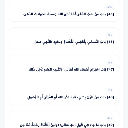
#50
[45] بَابُ مَنْ سَبَّ الدَّهْرَ فَقَدْ آذَى اللهَ (نسبة الحوادث للدَّهر)
#51
[46] بَابُ التَّسَمِّي بِقَاضِي الْقُضَاةِ وَنَحْوِهِ (النَّهي عنه)
#52
[47] بَابُ احْتِرَامِ أَسْمَاءِ اللهِ تَعَالَى، وَتَغْيِيرِ الاِسْمِ لأَجْلِ ذَلِكَ
#53
[48] بَابُ مَنْ هَزَلَ بِشَيْءٍ فِيهِ ذِكْرُ اللهِ أَوِ القُرْآنِ أَوِ الرَّسُولِ
#54
[49] بَابُ مَا جَاءَ فِي قَوْلِ اللهِ تَعَالَى: ﴿وَلَئِنْ أَذَقْنَاهُ رَحْمَةً مِّنَّا مِن