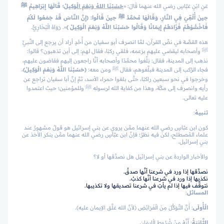
عَنِ ابْنِ عَبَّاسٍ رضي الله عنهما قَالَ: «
حَسْبُنَا اللهُ وَنِعْمَ الْوَكِيلُ
؛ قَالَهَا إِبْرَاهِيمُ ﷺ
حِينَ أُلْقِيَ فِي النَّارِ، وَقَالَهَا مُحَمَّدٌ ﷺ حِينَ قَالُوا:
﴿إِنَّ النَّاسَ قَدْ جَمَعُوا لَكُمْ
فَاخْشَوْهُمْ فَزَادَهُمْ إِيمَانًا وَقَالُوا حَسْبُنَا اللَّهُ وَنِعْمَ الْوَكِيلُ
﴾
». رَوَاهُ الْبُخَارِيُّ.
هذه القصَّة في نصِّ القرآن، لمَّا انصرف أبو سفيان من أُحُدٍ أراد أن يرجع إلى النَّبيِّ
ﷺ وأصحابه ليقضي عليهم بزعمه، فلقي ركبًا، فقال لهم: إلى أين تذهبون؟ قالوا:
نذهب إلى المدينة، فقال: بَلِّغوا محمَّدًا وأصحابه أنَّا راجعون إليهم فقاضون عليهم،
فجاء الرَّكب إلى المدينة فبلَّغوهم، فقال ﷺ ومن معه:
﴿حَسْبُنَا اللَّهُ وَنِعْمَ الْوَكِيلُ﴾
،
وخرجوا في نحو سبعين راكبًا، حتَّى بلغوا حمراء الأسد، ثمَّ إنَّ أبا سفيان تراجع عن
رأيه وانصرف إلى مكَّة، وهذا من كفاية الله لرسوله ﷺ وللمؤمنين؛ حيث اعتمدوا
عليه تعالى.
تنبيهٌ
:
كون ابن عبَّاسٍ رضي الله عنهما ممَّن يروي عن بني إسرائيل هو قولٌ مشهورٌ عند
علماء المُصطلح، لكن فيه نظرٌ؛ فإنَّ ابن عبَّاسٍ رضي الله عنهما ممَّن ينكر الأخذ عن
بني إسرائيل.
والأخبار الواردة عن بني إسرائيل هل نصدِّقها أو لا؟
نصدِّقها إذا ورد في شرعنا أنَّها صدقٌ.
نكذبها إذا ورد في شرعنا أنَّها كذبٌ.
نتوقَّف فيها إذا لم يأتِ في شرعنا تصديقها ولا تكذيبها.
المسائل
:
الْأُولَى
: أَنَّ التَّوَكُّلَ مِنَ الْفَرَائِضِ (لأنَّ الله عَلَّق الإيمان عليه).
الثَّانِيَةُ
: أَنَّهُ مِنْ شُرُوطِ الْإِيمَانِ.