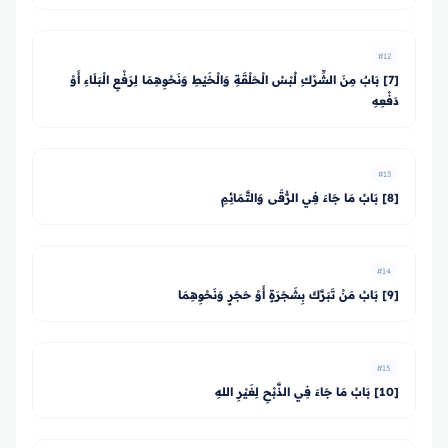
#12
[7] بَابٌ مِنَ الشِّرْكِ لُبْسُ الْحَلْقَةِ وَالْخَيْطِ وَنَحْوِهِمَا لِرَفْعِ الْبَلَاءِ أَوْ
دَفْعِهِ
#13
[8] بَابُ مَا جَاءَ فِي الرُّقَى وَالتَّمَائِمِ
#14
[9] بَابُ مَنْ تَبَرَّكَ بِشَجَرَةٍ أَوْ حَجَرٍ وَنَحْوِهِمَا
#15
[10] بَابُ مَا جَاءَ فِي الذَّبْحِ لِغَيْرِ اللهِ