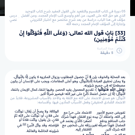
05 دورة في كتاب التقسيم والتقعيد على القول المفيد شرح كتاب التوحيد
الذي هو حق الله على العبيد، من أهم وأوسع كتب الإمام المجدد، ومن أفضل
درس
مؤلف في هذا الباب، دراسة عن بعد شرح مختصر مع اختبار الكتروني
نصي
وإجازة إلى المؤلف الإمام المجدد رحمه الله
[33] بَابُ قول الله تعالى: ﴿وَعَلَى اللَّهِ فَتَوَكَّلُوا إِنْ
كُنْتُمْ مُؤْمِنِين﴾
مدة الدراسة
5 دقيقة
بعد المحبَّة والخوف بيَّن $ أنَّ حصول المطلوب وزوال المكروه لا يكون إلَّا بالتَّوكُّل،
ولا يمكن تحقيق العبادة إلَّابالتَّوكُّل، وهو أعلى المقامات، ويجب على الإنسان أن يكون
مصطحبًا له في جميع شؤونه.
﴿
وَعَلَى اللَّهِ فَتَوَكَّلُوا
﴾: تقديم المعمول يفيد الحصر، وفيها انتفاء كمال الإيمان بانتفاء
التَّوكُّل؛ إلَّا إن حصل اعتمادٌ كُلِّيٌّ على غير الله؛ فيصير شركًا أكبر.
التَّوكُّل: هو صدق الاعتماد على الله مع الثِّقة به والأخذ بالأسباب المشروعة، فلابدَّ من
الاعتماد الصَّادق الحقيقيِّ وفعل الأسباب المأذون فيها، وأقسامه:
الوكالة: ولا يصحُّ أن يُقال: توكَّلت
تفويض جميع الأمور
الاعتماد على حيٍّ مع
على فلانٍ، أو: توكَّلت على الله ثمَّ
إلى الله، واعتقاد أنَّ بيده
نوع افتقارٍ، فهذا شركٌ
فلانٍ، بل يقول: وكَّلت فلانًا أو
جلب المنافع ودفع
أصغر؛ كالَّذي يعتمد في
المضارِّ، فهذا صرفه لغير
رزقه على شخصٍ مع
فوَّضته، وقد وكَّل النَّبيُّ ﷺ في
الله شركٌ أكبر.
الافتقار إليه.
شؤونه الخاصَّة والعامَّة.