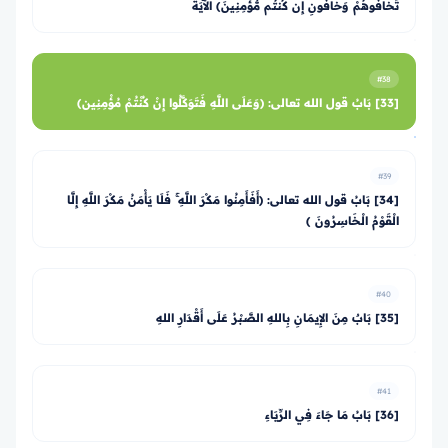
تَخَافُوهُمْ وَخَافُونِ إِن كُنتُم مُّؤْمِنِينَ﴾ الآيَةَ
#38
[33] بَابُ قول الله تعالى: ﴿وَعَلَى اللَّهِ فَتَوَكَّلُوا إِنْ كُنْتُمْ مُؤْمِنِين﴾
#39
[34] بَابُ قول الله تعالى: ﴿أَفَأَمِنُوا مَكْرَ اللَّهِ ۚ فَلَا يَأْمَنُ مَكْرَ اللَّهِ إِلَّا
الْقَوْمُ الْخَاسِرُونَ ﴾
#40
[35] بَابٌ مِنَ الإِيمَانِ بِاللهِ الصَّبْرُ عَلَى أَقْدَارِ اللهِ
#41
[36] بَابُ مَا جَاءَ فِي الرِّيَاءِ