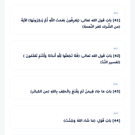
#46
[41] بَابُ قول الله تعالى: ﴿يَعْرِفُونَ نِعْمَتَ اللَّهِ ثُمَّ يُنكِرُونَهَا﴾ الآيَةَ
(من الشِّرك كفر النِّعمة)
#47
[42] بَابُ قول الله تعالى: ﴿فَلَا تَجْعَلُوا لِلَّهِ أَندَادًا وَأَنتُمْ تَعْلَمُونَ ﴾
(تفسير النِّدِّ)
#48
[43] بَابُ مَا جَاءَ فِيمَنْ لَمْ يَقْنَعْ بِالْـحَلِفِ بِاللهِ (من الكبائر)
#49
[44] بَابُ قَوْلِ: (مَا شَاءَ اللهُ وَشِئْتَ)