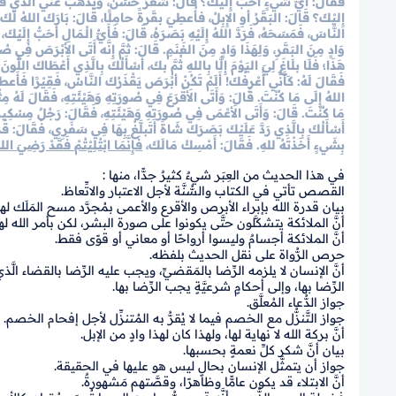
فَقَالَ: أَيُّ شيءٍ أَحَبُّ إِلَيْكَ؟ قَالَ: شَعَرٌ حَسَنٌ، وَيَذْهَبُ عَنِّي الَّذي قَدْ
إِليْكَ؟ قَالَ: البَقَرُ أوِ الإِبِلُ، فأُعطِيَ بقَرةً حامِلًا، قَالَ: بَارَكَ اللهُ لَكَ ف
النَّاسَ، فَمَسَحَهُ، فَرَدَّ اللهُ إِلَيْهِ بَصَرَهُ، قَالَ: فَأَيُّ الْـمَالِ أَحَبُّ إِلَيْك
وَادٍ مِنَ البَقَرِ، وَلِهَذَا
وَادٍ مِنَ الغَنَمِ.
قَالَ: ثُمَّ إِنَّه أَتَى الأَبْرَصَ فِي
هَذَا؛ فَلَا بلَاغَ لِيَ اليَوْمَ إِلَّا بِاللهِ ثُمَّ بكَ، أَسْأَلُكَ بِالَّذِي أَعْطَاكَ اللَّ
فَقَالَ لَهُ: كَأَنِّي أَعْرِفُكَ! أَلَمْ تَكُنْ أبْرَصَ يَقْذَرُكَ النَّاسُ، فَقِيْرًا فَأَعطا
اللهُ إِلَى مَا كُنْتَ. قَالَ: وَأَتَى الأَقْرَعَ فِي صُورَتِهِ وَهَيْئَتِهِ، فَقَالَ لَهُ مِثْلَ
مَا كُنْتَ. قَالَ: وَأَتَى الأَعْمَى فِي صُورَتِهِ وَهَيْئَتِهِ، فَقَالَ: رَجُلٌ مِسْكِينٌ، 
أَسْأَلُكَ بِالَّذِي رَدَّ عَلَيْكَ بَصَرَكَ شَاةً أتَبلَّغُ بِهَا فِي سَفَرِي، فَقَالَ: قَد
بِشَيءٍ أَخَذْتَهُ للهِ.
فَقَالَ: أَمْسِكْ مَالَكَ،
فَإِنَّمَا ابْتُلِيْتُمْ فَقَدْ رَضِيَ
في هذا الحديث من العِبَر شيءٌ كثيرٌ جدًّا، منها :
القصص تأتي في الكتاب والسُّنَّة لأجل الاعتبار والاتِّعاظ.
بيان قدرة الله بإبراء الأبرص والأقرع والأعمى بمُجرَّد مسح المَلَك له
أنَّ الملائكة يتشكَّلون حتَّى يكونوا على صورة البشر، لكن بأمر الله له
أنَّ الملائكة أجسامٌ وليسوا أرواحًا أو معاني أو قوًى فقط.
حرص الرُّواة على نقل الحديث بلفظه.
أنَّ الإنسان لا يلزمه الرِّضا بالمَقضيِّ، ويجب عليه الرِّضا بالقضاء ا
الرِّضا بها، وإلى أحكامٍ شرعيَّةٍ يجب الرِّضا بها.
جواز الدُّعاء المُعلَّق.
جواز التَّنزُّل مع الخصم فيما لا يُقرُّ به المُتنزِّل لأجل إفحام الخصم.
أنَّ بركة الله لا نهاية لها، ولهذا كان لهذا وادٍ من الإبل.
بيان أنَّ شكر كلِّ نعمةٍ بحسبها.
جواز أن يتمثَّل الإنسان بحالٍ ليس هو عليها في الحقيقة.
أنَّ الابتلاء قد يكون عامًّا وظاهرًا، وقصَّتهم مَشهورةٌ.