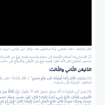
قالَ مُجاهِدٌ: «هٰذا بِعَمَلي، وأَنا مَحْقوقٌ بهِ»، وقالَ ابنُ عبَّاسٍ: «يريدُ 
أنَّ الإنسان إذا أضاف النِّعمة إلى عمله وكسبه ففيه نوعٌ من الإشراك في ا
محض تَفضُّلٍ لكن لأنَّه أهلٌ؛ ففيه نوعٌ من التَّعلِّي والتَّرفُّع في جانب ال
الدَّليلان الثَّاني والثَّالث:
[2] وَقَوْلِهِ:
﴿
قَالَ إِنَّمَا أُوتِيتُهُ عَلَىٰ عِلْمٍ عِندِي ۚ
﴾
، قَالَ قَتَادَةُ: «عَلَى عِل
مُجَاهِدٍ: «أُوتِيتُهُ عَلَى شَرَفٍ».
[3] وَعَنْ أَبي هُرَيْرَةَ ﭬ؛ أنَّهُ سِمَعَ رَسُولَ اللهِ ﷺ يَقُوْلُ: «
إِنَّ ثَلَاثَةً مِنْ 
الأَبْرَصَ، فَقَالَ: فَأيُّ شَيءٍ أَحَبُّ إِلَيْكَ؟ قَالَ: لَوْنٌ حَسَنٌ، وَجِلْدٌ حَسَنٌ
حَسَنًا، وَجِلْدًا حَسَنًا، قَالَ: فَأَيُّ الْـمَالِ أَحَبُّ إِلَيْكَ؟ قَالَ: الإِبِلَ أَوِ ا