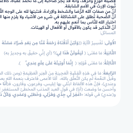
فضيلة الورع والزُّهد، وأنَّه قد يجرُّ صاحبه إلى ما تُحمَد عُقباه، كالأع
ثُبوت الإرث في الأمم السَّابقة.
أنَّ من صفات الله الرِّضا والسَّخط والإرادة، فنثبتها لله على الوجه اللَّ
أنَّ الصُّحبة تُطلق على المُشاكلة في شيءٍ من الأشياء ولا يلزم منها الم
اختبار الله للنَّاس بما أنعم عليهم به.
أنَّ التَّذكير قد يكون بالأقوال أو الأفعال أو الهيئات.
المسائل
:
الأُولَى
: تَفْسِيرُ الْآيَةِ (
﴿
وَلَئِنْ أَذَقْنَاهُ رَحْمَةً مِّنَّا مِن بَعْدِ ضَرَّاءَ مَسَّتْهُ
﴾
الثَّانِيَةُ
: مَا مَعْنَى: ﴿
لَيَقُولَنَّ هَٰذَا لِي
﴾؟ (أي إنِّي حقيقٌ به وجديرٌ به)
الثَّالِثَةُ
: مَا مَعْنَى قَوْلِهِ:
﴿
إِنَّمَا أُوتِيتُهُ عَلَىٰ عِلْمٍ عِندِي ۚ
﴾.
الرَّابِعَةُ
: مَا فِي هَذِهِ الْقِصَّةِ الْعَجِيبَةِ مِنَ الْعِبَرِ الْعَظِيمَةِ 
وقبل النعِّمة لم يكن التَّعلُّق بالله، أمَّا الأعمى فاعترف بنعمة الله ب
وعندي)، فإنَّ هذه الألفاظ ابتُلي بها إبليس، وفرعون، وقارون، فـ
﴿
أَنَا خ
وأحسن ما وضعت (أنا) في قول العبد المذنب المخطئ المستغفر المعتر
و(عندي) في قوله: «
اغْفِرْ لِي جِدِّي وَهَزْلِي، وَخَطَئِي وَعَمْدِي، وَكُلُّ ذَ