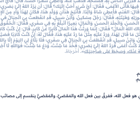
 قَذِرنِي النَّاسُ بِهِ، فَمَسَحهُ، فَذَهبَ عنْهُ، وَأُعطِـيَ شَعْـَـرًا حَسَنًا، قَالَ: فَأيُّ الْـم
ِيهَا.فأَتَى الأَعْمَى، فَقَالَ: أَيُّ شَيْءٍ أَحَبُّ إِلَيْكَ؟ قالَ: أن يَرُدَّ اللهُ إِلَيَّ بَصَرِي؛ ف
َ، قالَ: الغَنَم، فأُعطِيَ شاةً وَالِدًا. فأُنْتِجَ هَذَانِ وَوَلَّد هَذَا، فَكَانَ لِهَذَا وَادٍ مِنَ الإِبِ
 صُورَتِهِ وَهَيْئَتِهِ، فَقَالَ: رَجُلٌ مِسْكينٌ، وَابْنُ سَبيلٍ، قَدِ انقَطَعتْ بِيَ الْحِبَالُ ف
ونَ الْـحَسَنَ، وَالْجِلْدَ الْحسَنَ، وَالْـمَالَ؛ بَعِيرًا أتَبلَّغُ بِهِ فِي سَفَرِي، فَقَالَ: الْـحُقُوقُ 
كَ اللهُ الْـمَالَ؟ فَقَالَ: إِنَّمَا وَرِثْتُ هَذَا الْـمَالَ كَابِرًا عَنْ كَابِرٍ، قَالَ: إِنْ كُنْتَ كَاذ
 مَا قَالَ لِهَذَا، وَرَدَّ عَلَيْهِ مِثْلَ مَا رَدَّ عَلَيْهِ هَذَا، فَقَالَ لَهُ: إِنْ كُنْتَ كَاذِبًا فَصَيَ
وَابْنُ سَبِيلٍ، قَدِ انْقَطَعَتْ بِيَ الْحِبَالُ فِي سَفَرِي؛ فَلَا بَلَاغَ لِيَ اليَوْمَ إِلَّا بِاللهِ
ْ كُنْتُ أَعْمَى فَرَدَّ اللهُ إلَيَّ بَصَرِي؛ فَخُذْ مَا شِئْتَ، وَدَعْ مَا شِئْتَ؛ فَوَاللهِ لَا أَجْه
 اللهُ عَنْكَ، وَسَخِطَ عَلى صَاحِبَيْكَ
».
أَخْرَجَاهُ
.
م.
م.
لَّذي هو فعل الله، ففرقٌ بين فعل الله والمَقضيِّ، والمَقضيُّ ينقسم إلى مصائب ل