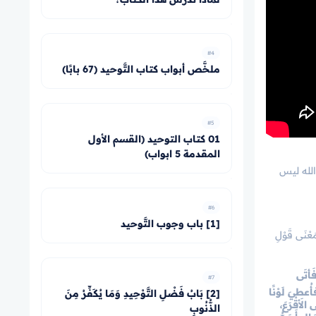
#4
ملخَّص أبواب كتاب التَّوحيد (67 بابًا)
#5
01 كتاب التوحيد (القسم الأول
المقدمة 5 ابواب)
 الله ليس
#6
[1] باب وجوب التَّوحيد
َعْنَى قَوْلِ
فَأتَى
#7
فأُعطيَ لَوْنًا
[2] بَابُ فَضْلِ التَّوْحِيدِ وَمَا يُكَفِّرُ مِنَ
الأَقْرَعَ،
الذُّنُوبِ