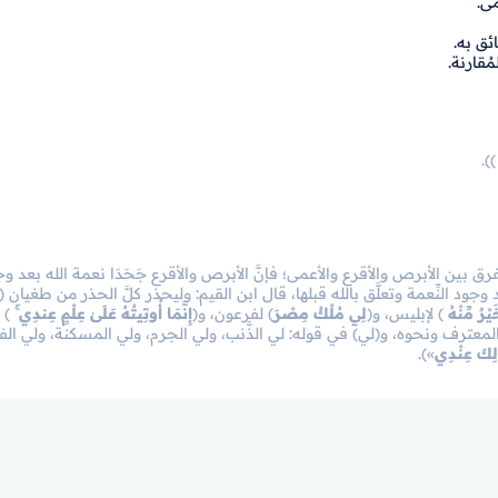
مى.
ائق به.
ُقارنة.
).
(ومن ذلك الفرق بين الأبرص والأقرع والأعمى؛ فإنَّ الأبرص والأقرع جَحَدَا نعمة الله بعد وج
عد وجود النِّعمة وتعلَّق بالله قبلها، قال ابن القيم: وليحذر كلَّ الحذر من طغيان (أ
َيْرٌ مِّنْهُ
﴾
لإبليس، و﴿
لِي مُلْكُ مِصْرَ
﴾ لفرعون، و
﴿
إِنَّمَا أُوتِيتُهُ عَلَىٰ عِلْمٍ عِندِي ۚ
﴾
ل
ف ونحوه، و(لي) في قوله: لي الذَّنب، ولي الجرم، ولي المسكنة، ولي الفقر وا
لِكَ عِنْدِي
»).