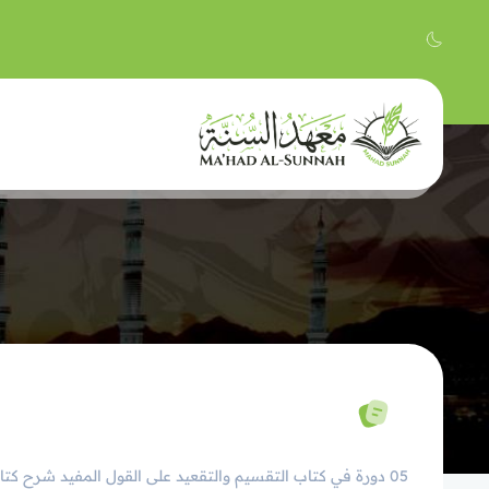
05 دورة في كتاب التقسيم والتقعيد على القول المفيد شرح ك