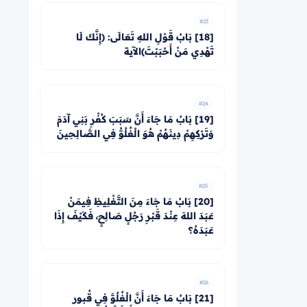
#23
[18] بَابُ قَوْلِ اللهِ تَعَالَى: ﴿إِنَّكَ لَا
تَهْدِي مَنْ أَحْبَبْتَ﴾الآية
#24
[19] بَابُ مَا جَاءَ أَنَّ سَبَبَ كُفْرِ بَنِي آدَمَ
وَتَرْكِهِمْ دِينَهُمْ هُوَ الْغُلُوُّ فِي الصَّالِحِينَ
#25
[20] بَابُ مَا جَاءَ مِنَ التَّغْلِيظِ فِيمَنْ
عَبَدَ اللهَ عِنْدَ قَبْرِ رَجُلٍ صَالِحٍ، فَكَيْفَ إِذَا
عَبَدَهُ؟
#26
[21] بَابُ مَا جَاءَ أَنَّ الْغُلُوَّ فِي قُبور