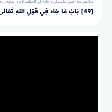
مختصر مع اختبار الكتروني وإجازة إلى المؤلف الإمام المجدد رحم
[49] بَابُ مَا جَاءَ فِي قَوْلِ اللهِ تَعَالَى: ﴿وَلَئِنْ أَذَقْنَاهُ رَحْمَةً مِّنَّا مِن بَعْدِ ضَرَّاءَ مَسَّتْهُ لَيَقُولَنَّ هَٰذَا لِي ﴾ الآيَةَ