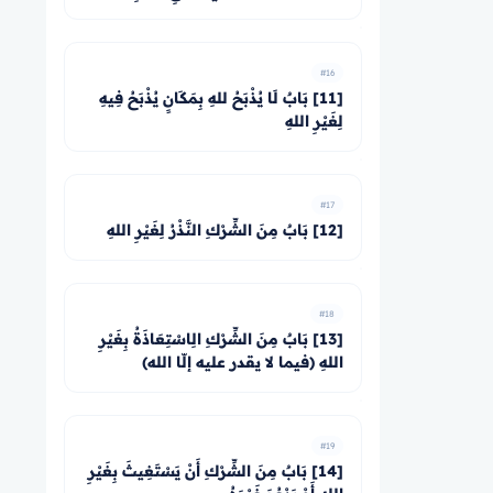
#16
[11] بَابٌ لَا يُذْبَحُ للهِ بِمَكَانٍ يُذْبَحُ فِيهِ
لِغَيْرِ اللهِ
#17
[12] بَابٌ مِنَ الشِّرْكِ النَّذْرُ لِغَيْرِ اللهِ
#18
[13] بَابٌ مِنَ الشِّرْكِ الِاسْتِعَاذَةُ بِغَيْرِ
اللهِ (فيما لا يقدر عليه إلّا الله)
#19
[14] بَابٌ مِنَ الشِّرْكِ أَنْ يَسْتَغِيثَ بِغَيْرِ