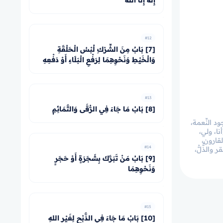
إِلَهَ إِلَّا اللهُ
#12
[7] بَابٌ مِنَ الشِّرْكِ لُبْسُ الْحَلْقَةِ
وَالْخَيْطِ وَنَحْوِهِمَا لِرَفْعِ الْبَلَاءِ أَوْ دَفْعِهِ
#13
[8] بَابُ مَا جَاءَ فِي الرُّقَى وَالتَّمَائِمِ
ود النِّعمة،
نا، ولي،
قارون،
#14
لذُّلُّ،
[9] بَابُ مَنْ تَبَرَّكَ بِشَجَرَةٍ أَوْ حَجَرٍ
وَنَحْوِهِمَا
#15
[10] بَابُ مَا جَاءَ فِي الذَّبْحِ لِغَيْرِ اللهِ