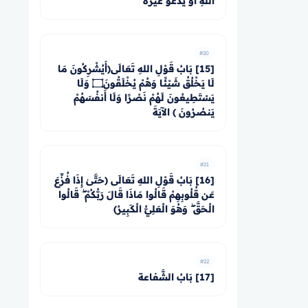
اللهِ أَوْ يَدْعُوَ غَيْرَهُ
#20
[15] بَابُ قَوْلِ اللهِ تَعَالَى﴿أَيُشْرِكُونَ مَا
لَا يَخْلُقُ شَيْئًا وَهُمْ يُخْلَقُونَ۝ وَلَا
يَسْتَطِيعُونَ لَهُمْ نَصْرًا وَلَا أَنفُسَهُمْ
يَنصُرُونَ ﴾ الآيَةَ
#21
[16] بَابُ قَوْلِ اللهِ تَعَالَى ﴿حَتَّىٰ إِذَا فُزِّعَ
عَن قُلُوبِهِمْ قَالُوا مَاذَا قَالَ رَبُّكُمْ ۖ قَالُوا
الْحَقَّ ۖ وَهُوَ الْعَلِيُّ الْكَبِيرُ﴾
#22
[17] بَابُ الشَّفاعة