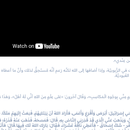
من عِنْدي».
لرُّبوبيَّة، وإذا أضافها إلى الله لكنَّه زعم أنَّه مُستَحِقٌّ لذلك وأنَّ ما أعطاه
عُبوديَّة.
ْمٍ مِنِّي بِوجُوهِ الْـمَكَاسِبِ»، وَقَالَ آخَرونَ: «عَلى عِلْمٍ مِنَ اللهِ أنِّي لَهُ أهْلٌ»، وَهَذَا م
بَني إِسْرَائِيلَ: أَبْرَصَ وَأَقْرَعَ وَأَعْمَى، فأَرَادَ اللهُ أنْ يَبْتَليَهُمْ، فَبَعَثَ إِلَيْهِمْ مَلَكًا، 
، وَيَذْهبُ عَنِّي الَّذي قَدْ قَذِرَنِي النَّاسُ بِهِ، قَالَ: فَمَسَحَهُ، فَذَهَبَ عَنْهُ قَذَرُهُ؛ 
لبَقَر - شَكَّ إِسْحَاقُ - فأُعْطِيَ نَاقَةً عُشَـرَاءَ، فَقَالَ: بَارَكَ اللهُ لَكَ فِيهَا.قَالَ: فأَتَى 