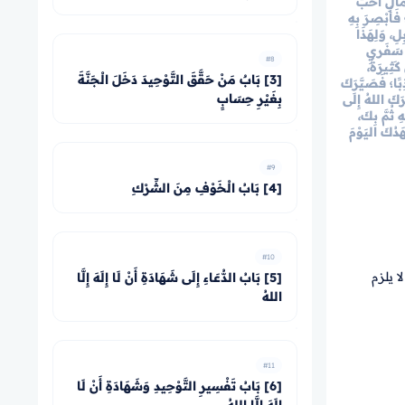
َالِ أَحَبُّ
َأُبْصِرَ بِهِ
لِ، وَلِهَذَا
ي سَفَريِ
#8
كَثِيرَةٌ،
[3] بَابٌ مَنْ حَقَّقَ التَّوْحِيدَ دَخَلَ الْجَنَّةَ
ِبًا؛ فَصَيَّرَكَ
بِغَيْرِ حِسَابٍ
ّرَكَ اللهُ إِلَى
 ثُمَّ بِكَ،
َدُكَ اليَوْمَ
#9
[4] بَابُ الْخَوْفِ مِنَ الشِّرْكِ
#10
ا يلزم
[5] بَابُ الدُّعَاءِ إِلَى شَهَادَةِ أَنْ لَا إِلَهَ إِلَّا
اللهُ
#11
[6] بَابُ تَفْسِيرِ التَّوْحِيدِ وَشَهَادَةِ أَنْ لَا