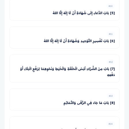
#10
[5] بَابُ الدُّعَاءِ إِلَى شَهَادَةِ أَنْ لَا إِلَهَ إِلَّا اللهُ
#11
[6] بَابُ تَفْسِيرِ التَّوْحِيدِ وَشَهَادَةِ أَنْ لَا إِلَهَ إِلَّا اللهُ
#12
[7] بَابٌ مِنَ الشِّرْكِ لُبْسُ الْحَلْقَةِ وَالْخَيْطِ وَنَحْوِهِمَا لِرَفْعِ الْبَلَاءِ أَوْ
دَفْعِهِ
#13
[8] بَابُ مَا جَاءَ فِي الرُّقَى وَالتَّمَائِمِ
#14