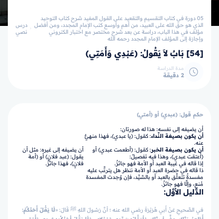
05 دورة في كتاب التقسيم والتقعيد على القول المفيد شرح كتاب التوحيد
الذي هو حق الله على العبيد، من أهم وأوسع كتب الإمام المجدد، ومن أفضل
درس
مؤلف في هذا الباب، دراسة عن بعد شرح مختصر مع اختبار الكتروني
نصي
وإجازة إلى المؤلف الإمام المجدد رحمه الله
[54] بَابٌ لاَ يَقُولُ: (عَبْدِي وَأَمَتِي)
مدة الدراسة
2 دقيقة
حكم قول: (عبدي) أو (أمتي)
أن يضيفه إلى نفسه: هذا له صورتان:
أن يكون بصيغة النِّداء
: كقول: (يا عبدي)، فهذا منهيٌّ
عنه.
أن يكون بصيغة الخبر
: كقول: (أطعمت عبدي) أو
أن يضيفه إلى غيره: مثل أن
(أعتقت عبدي)، وهذا فيه تفصيلٌ:
يقول: (عبد فلانٍ) أو (أمة
إذا قاله في غيبة العبد أو الأمة فهو جائزٌ.
فلانٍ)، فهذا جائزٌ.
ذا قاله في حضرة العبد أو الأمة ننظر هل يترتَّب عليه
مفسدةٌ تتعلَّق بالعبد أو بالسَّيِّد، فإن وُجدت المفسدة
مُنع، وإلَّا فهو جائزٌ.
الدَّليل الأوَّل:
في الصَّحيحِ عَنْ أَبي هُرَيْرَةَ رضي الله عنه ؛ أنَّ رَسُولَ اللهِ ﷺ قَالَ: «
لَا يَقُلْ أَحَدُكُمْ: