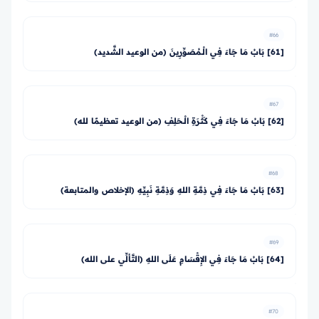
#66
[61] بَابُ مَا جَاءَ فِي الْـمُصَوِّرِينَ (من الوعيد الشَّديد)
#67
[62] بَابُ مَا جَاءَ فِي كَثْرَةِ الْـحَلِفِ (من الوعيد تعظيمًا لله)
#68
[63] بَابُ مَا جَاءَ فِي ذِمَّةِ اللهِ وَذِمَّةِ نَبِيِّهِ (الإخلاص والمتابعة)
#69
[64] بَابُ مَا جَاءَ فِي الإِقْسَامِ عَلَى اللهِ (التَّألِّي على الله)
#70