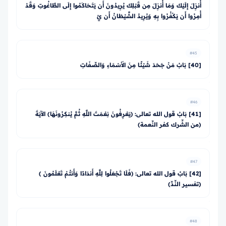
أُنزِلَ إِلَيْكَ وَمَا أُنزِلَ مِن قَبْلِكَ يُرِيدُونَ أَن يَتَحَاكَمُوا إِلَى الطَّاغُوتِ وَقَدْ
أُمِرُوا أَن يَكْفُرُوا بِهِ وَيُرِيدُ الشَّيْطَانُ أَن يُ
#45
[40] بَابُ مَنْ جَحَدَ شَيْئًا مِنَ الأَسْمَاءِ وَالصِّفَاتِ
#46
[41] بَابُ قول الله تعالى: ﴿يَعْرِفُونَ نِعْمَتَ اللَّهِ ثُمَّ يُنكِرُونَهَا﴾ الآيَةَ
(من الشِّرك كفر النِّعمة)
#47
[42] بَابُ قول الله تعالى: ﴿فَلَا تَجْعَلُوا لِلَّهِ أَندَادًا وَأَنتُمْ تَعْلَمُونَ ﴾
(تفسير النِّدِّ)
#48