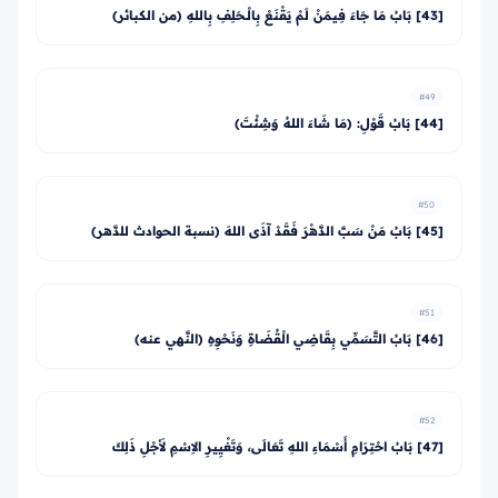
[43] بَابُ مَا جَاءَ فِيمَنْ لَمْ يَقْنَعْ بِالْـحَلِفِ بِاللهِ (من الكبائر)
#49
[44] بَابُ قَوْلِ: (مَا شَاءَ اللهُ وَشِئْتَ)
#50
[45] بَابُ مَنْ سَبَّ الدَّهْرَ فَقَدْ آذَى اللهَ (نسبة الحوادث للدَّهر)
#51
[46] بَابُ التَّسَمِّي بِقَاضِي الْقُضَاةِ وَنَحْوِهِ (النَّهي عنه)
#52
[47] بَابُ احْتِرَامِ أَسْمَاءِ اللهِ تَعَالَى، وَتَغْيِيرِ الاِسْمِ لأَجْلِ ذَلِكَ