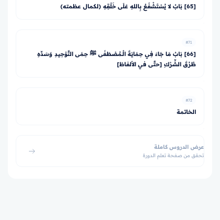
[65] بَابُ لا يُسْتَشْفَعُ بِاللهِ عَلَى خَلْقِهِ (لكمال عظمته)
#71
[66] بَابُ مَا جَاءَ فِي حِمَايَةَ الْـمُصْطَفَى ﷺ حِمَى التَّوْحِيدِ وَسَدِّهِ
طُرُقَ الشِّرْكِ [حتَّى في الألفاظ]
#72
الخاتمة
عرض الدروس كاملة
تحقق من صفحة تعلم الدورة