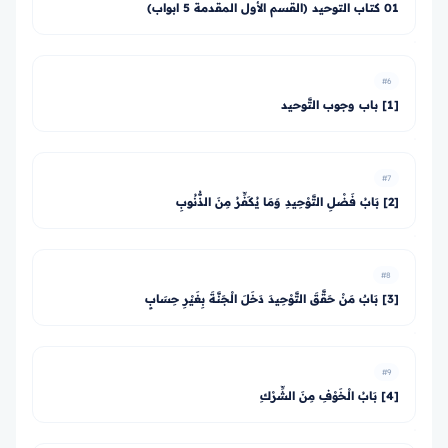
01 كتاب التوحيد (القسم الأول المقدمة 5 ابواب)
#6
[1] باب وجوب التَّوحيد
#7
[2] بَابُ فَضْلِ التَّوْحِيدِ وَمَا يُكَفِّرُ مِنَ الذُّنُوبِ
#8
[3] بَابٌ مَنْ حَقَّقَ التَّوْحِيدَ دَخَلَ الْجَنَّةَ بِغَيْرِ حِسَابٍ
#9
[4] بَابُ الْخَوْفِ مِنَ الشِّرْكِ