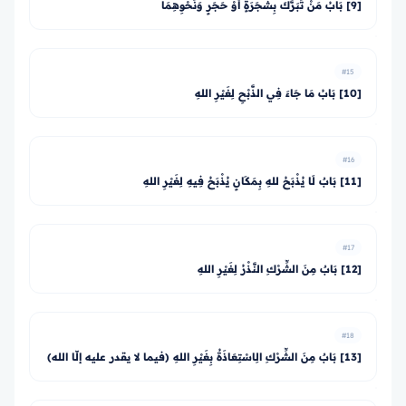
[9] بَابُ مَنْ تَبَرَّكَ بِشَجَرَةٍ أَوْ حَجَرٍ وَنَحْوِهِمَا
#15
[10] بَابُ مَا جَاءَ فِي الذَّبْحِ لِغَيْرِ اللهِ
#16
[11] بَابٌ لَا يُذْبَحُ للهِ بِمَكَانٍ يُذْبَحُ فِيهِ لِغَيْرِ اللهِ
#17
[12] بَابٌ مِنَ الشِّرْكِ النَّذْرُ لِغَيْرِ اللهِ
#18
[13] بَابٌ مِنَ الشِّرْكِ الِاسْتِعَاذَةُ بِغَيْرِ اللهِ (فيما لا يقدر عليه إلّا الله)