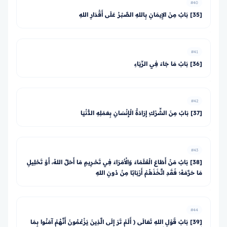
#40
[35] بَابٌ مِنَ الإِيمَانِ بِاللهِ الصَّبْرُ عَلَى أَقْدَارِ اللهِ
#41
[36] بَابُ مَا جَاءَ فِي الرِّيَاءِ
#42
[37] بَابٌ مِنَ الشِّرْكِ إِرَادَةُ الْإِنْسَانِ بِعَمَلِهِ الدُّنْيَا
#43
[38] بَابٌ مَنْ أَطَاعَ الْعُلَمَاءَ وَالأُمَرَاءَ فِي تَحْــرِيمِ مَا أَحَلَّ اللهُ، أَوْ تَحْلِيلِ
مَا حَرَّمَهُ؛ فَقَدِ اتَّخَذَهُمْ أَرْبَابًا مِنْ دُونِ اللهِ
#44
[39] بَابُ قَوْلِ اللهِ تَعَالَى ﴿ أَلَمْ تَرَ إِلَى الَّذِينَ يَزْعُمُونَ أَنَّهُمْ آمَنُوا بِمَا