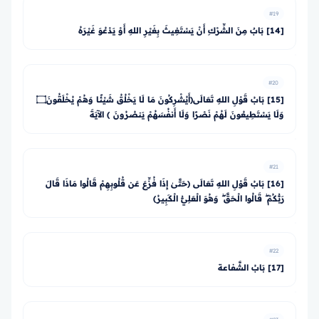
#19
[14] بَابٌ مِنَ الشِّرْكِ أَنْ يَسْتَغِيثَ بِغَيْرِ اللهِ أَوْ يَدْعُوَ غَيْرَهُ
#20
[15] بَابُ قَوْلِ اللهِ تَعَالَى﴿أَيُشْرِكُونَ مَا لَا يَخْلُقُ شَيْئًا وَهُمْ يُخْلَقُونَ۝
وَلَا يَسْتَطِيعُونَ لَهُمْ نَصْرًا وَلَا أَنفُسَهُمْ يَنصُرُونَ ﴾ الآيَةَ
#21
[16] بَابُ قَوْلِ اللهِ تَعَالَى ﴿حَتَّىٰ إِذَا فُزِّعَ عَن قُلُوبِهِمْ قَالُوا مَاذَا قَالَ
رَبُّكُمْ ۖ قَالُوا الْحَقَّ ۖ وَهُوَ الْعَلِيُّ الْكَبِيرُ﴾
#22
[17] بَابُ الشَّفاعة