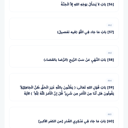
[56] بَابٌ لاَ يُسْأَلُ بَوَجْهِ اللهِ إِلاَّ الْـجَنَّةُ
#62
[57] بَابُ مَا جَاءَ فِي اللَّوْ (فيه تفصيلٌ)
#63
[58] بَابُ النَّهْيِ عَنْ سَبِّ الرِّيحِ (الرِّضا بالقضاء)
#64
[59] بَابُ قَوْلِ اللهِ تَعَالَى: ﴿ يَظُنُّونَ بِاللَّهِ غَيْرَ الْحَقِّ ظَنَّ الْجَاهِلِيَّةِ ۖ
يَقُولُونَ هَل لَّنَا مِنَ الْأَمْرِ مِن شَيْءٍ ۗ قُلْ إِنَّ الْأَمْرَ كُلَّهُ لِلَّهِ ۗ ﴾ الآيَةَ
#65
[60] بَابُ مَا جَاءَ فِي مُنْكِرِي القَدَرِ [من الكفر الأكبر]