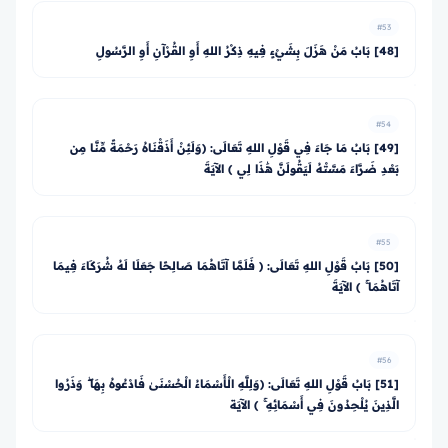
#53
[48] بَابُ مَنْ هَزَلَ بِشَيْءٍ فِيهِ ذِكْرُ اللهِ أَوِ القُرْآنِ أَوِ الرَّسُولِ
#54
[49] بَابُ مَا جَاءَ فِي قَوْلِ اللهِ تَعَالَى: ﴿وَلَئِنْ أَذَقْنَاهُ رَحْمَةً مِّنَّا مِن
بَعْدِ ضَرَّاءَ مَسَّتْهُ لَيَقُولَنَّ هَٰذَا لِي ﴾ الآيَةَ
#55
[50] بَابُ قَوْلِ اللهِ تَعَالَى: ﴿ فَلَمَّا آتَاهُمَا صَالِحًا جَعَلَا لَهُ شُرَكَاءَ فِيمَا
آتَاهُمَا ۚ ﴾ الآيَةَ
#56
[51] بَابُ قَوْلِ اللهِ تَعَالَى: ﴿وَلِلَّهِ الْأَسْمَاءُ الْحُسْنَىٰ فَادْعُوهُ بِهَا ۖ وَذَرُوا
الَّذِينَ يُلْحِدُونَ فِي أَسْمَائِهِ ۚ ﴾ الآيَة