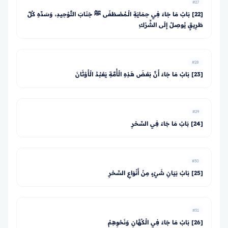
#27
[22] بَابُ مَا جَاءَ فِي حِمَايَةِ الْـمُصْطَفَى ﷺ جَنَابَ التَّوْحِيدِ، وَسَدِّهِ كُلَّ
طَرِيقٍ يُوصِلُ إِلَى الشِّرْكِ
#28
[23] بَابُ مَا جَاءَ أَنَّ بَعْضَ هَذِهِ الْأُمَّةِ يَعْبُدُ الْأَوْثَانَ
#29
[24] بَابُ مَا جَاءَ فِي السِّحْرِ
#30
[25] بَابُ بَيَانِ شَيْءٍ مِنْ أَنْوَاعِ السِّحْرِ
#31
[26] بَابُ مَا جَاءَ فِي الْكُهَّانِ وَنَحْوِهِمْ