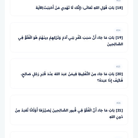
#23
[18] بَابُ قَوْلِ اللهِ تَعَالَى: ﴿إِنَّكَ لَا تَهْدِي مَنْ أَحْبَبْتَ﴾الآية
#24
[19] بَابُ مَا جَاءَ أَنَّ سَبَبَ كُفْرِ بَنِي آدَمَ وَتَرْكِهِمْ دِينَهُمْ هُوَ الْغُلُوُّ فِي
الصَّالِحِينَ
#25
[20] بَابُ مَا جَاءَ مِنَ التَّغْلِيظِ فِيمَنْ عَبَدَ اللهَ عِنْدَ قَبْرِ رَجُلٍ صَالِحٍ،
فَكَيْفَ إِذَا عَبَدَهُ؟
#26
[21] بَابُ مَا جَاءَ أَنَّ الْغُلُوَّ فِي قُبور الصَّالِحِينَ يُصَيِّرُهَا أَوْثَانًا تُعْبَدُ مِنْ
دُونِ اللهِ