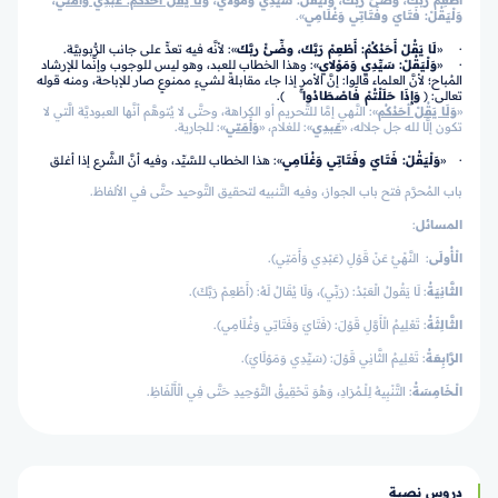
أَطْعِمْ رَبَّكَ، وضِّئْ ربَّكَ، وَلْيَقُلْ: سَيِّدِي وَمَوْلاي،
وَلَا يَقُلْ أحَدُكُم: عَبدِي وَأَمَتي
،
وَلْيَقُلْ: فَتَايَ وفَتَاتِي وَغُلَامِي
».
· «
لَا يَقُلْ أَحَدُكُمْ: أَطْعِمْ رَبَّكَ، وضِّئْ ربَّكَ
»: لأنَّه فيه تعدٍّ على جانب الرُّبوبيَّة.
· «
وَلْيَقُلْ: سَيِّدِي وَمَوْلاي
»: وهذا الخطاب للعبد، وهو ليس للوجوب وإنَّما للإرشاد
المُباح؛ لأنَّ العلماء قالوا: إنَّ الأمر إذا جاء مقابلةً لشيءٍ ممنوعٍ صار للإباحة، ومنه قوله
تعالى: ﴿
وَإِذَا حَلَلْتُمْ فَاصْطَادُوا
ۚ
﴾.
«
وَلَا يَقُلْ أحَدُكُم
»: النَّهي إمَّا للتَّحريم أو الكراهة، وحتَّى لا يُتوهَّم أنَّها العبوديَّة الَّتي لا
تكون إلَّا لله جل جلاله، «
عَبدِي
»: للغلام، «
وَأَمَتي
»: للجارية.
· «
وَلْيَقُلْ: فَتَايَ وفَتَاتِي وَغُلَامِي
»: هذا الخطاب للسَّيِّد، وفيه أنَّ الشَّرع إذا أغلق
باب المُحرَّم فتح باب الجواز، وفيه التَّنبيه لتحقيق التَّوحيد حتَّى في الألفاظ.
المسائل
:
الْأُولَى
: النَّهْيُ عَنْ قَوْلِ (عَبْدِي وَأَمَتِي).
الثَّانِيَةُ
: لَا يَقُولُ الْعَبْدُ: (رَبِّي)، وَلَا يُقَالُ لَهُ: (أَطْعِمْ رَبَّكَ).
الثَّالِثَةُ
: تَعْلِيمُ الْأَوَّلِ قَوْلَ: (فَتَايَ وَفَتَاتِي وَغُلَامِي).
الرَّابِعَةُ
: تَعْلِيمُ الثَّانِي قَوْلَ: (سَيِّدِي وَمَوْلَايَ).
الْـخَامِسَةُ
: التَّنْبِيهُ لِلْـمُرَادِ، وَهُوَ تَحْقِيقُ التَّوْحِيدِ حَتَّى فِي الْأَلْفَاظِ.
دروس نصية