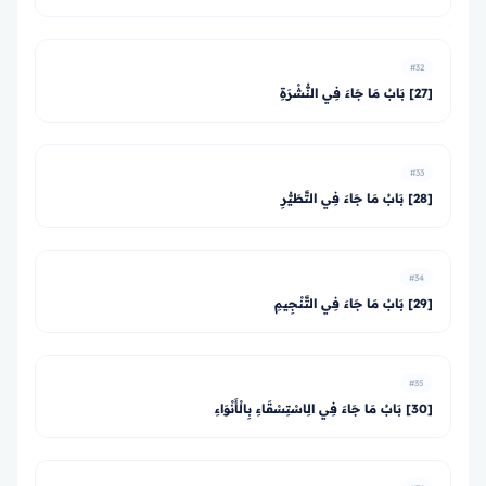
#32
[27] بَابُ مَا جَاءَ فِي النُّشْرَةِ
#33
[28] بَابُ مَا جَاءَ فِي التَّطَيُّرِ
#34
[29] بَابُ مَا جَاءَ فِي التَّنْجِيمِ
#35
[30] بَابُ مَا جَاءَ فِي الِاسْتِسْقَاءِ بِالْأَنْوَاءِ