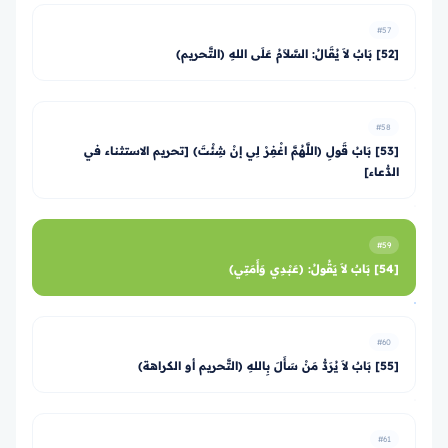
#57
[52] بَابٌ لاَ يُقَالُ: السَّلاَمُ عَلَى اللهِ (التَّحريم)
#58
[53] بَابُ قَولِ (اللَّهُمَّ اغْفِرْ لِي إنْ شِئْتَ) [تحريم الاستثناء في
الدُّعاء]
#59
[54] بَابٌ لاَ يَقُولُ: (عَبْدِي وَأَمَتِي)
#60
[55] بَابٌ لاَ يُرَدُّ مَنْ سَأَلَ بِاللهِ (التَّحريم أو الكراهة)
#61