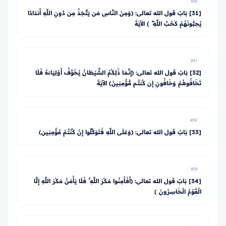
#36
[31] بَابُ قول الله تعالى: ﴿وَمِنَ النَّاسِ مَن يَتَّخِذُ مِن دُونِ اللَّهِ أَندَادًا
يُحِبُّونَهُمْ كَحُبِّ اللَّهِ ۖ ﴾ الآيَةَ
#37
[32] بَابُ قول الله تعالى: ﴿إِنَّمَا ذَٰلِكُمُ الشَّيْطَانُ يُخَوِّفُ أَوْلِيَاءَهُ فَلَا
تَخَافُوهُمْ وَخَافُونِ إِن كُنتُم مُّؤْمِنِينَ﴾ الآيَةَ
#38
[33] بَابُ قول الله تعالى: ﴿وَعَلَى اللَّهِ فَتَوَكَّلُوا إِنْ كُنْتُمْ مُؤْمِنِين﴾
#39
[34] بَابُ قول الله تعالى: ﴿أَفَأَمِنُوا مَكْرَ اللَّهِ ۚ فَلَا يَأْمَنُ مَكْرَ اللَّهِ إِلَّا
الْقَوْمُ الْخَاسِرُونَ ﴾