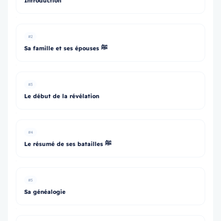
Introduction
#2
Sa famille et ses épouses ﷺ
#3
Le début de la révélation
#4
Le résumé de ses batailles ﷺ
#5
Sa généalogie