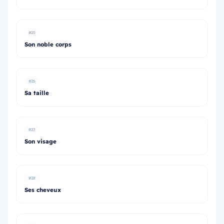
#25
Son noble corps
#26
Sa taille
#27
Son visage
#28
Ses cheveux