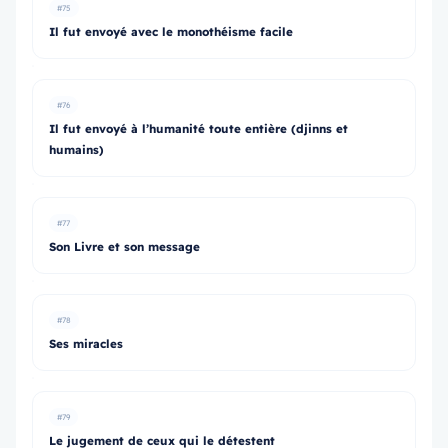
#75
Il fut envoyé avec le monothéisme facile
#76
Il fut envoyé à l’humanité toute entière (djinns et
humains)
#77
Son Livre et son message
#78
Ses miracles
#79
Le jugement de ceux qui le détestent