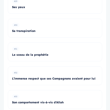
#29
Ses yeux
#30
Sa transpiration
#31
Le sceau de la prophétie
#32
L’immense respect que ses Compagnons avaient pour lui
#33
Son comportement vis-à-vis d’Allah