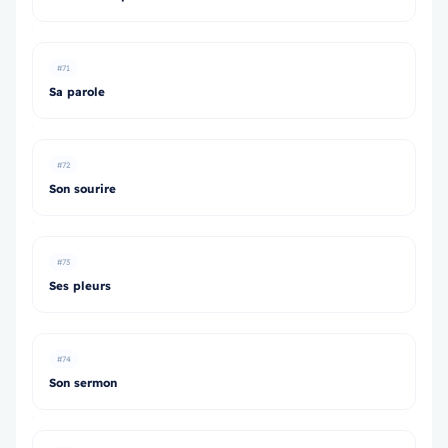
#71
Sa parole
#72
Son sourire
#73
Ses pleurs
#74
Son sermon