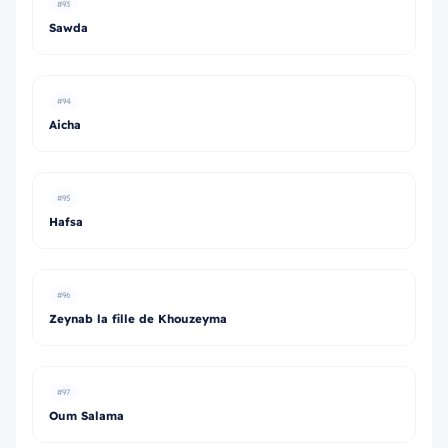
#93
Sawda
#94
Aicha
#95
Hafsa
#96
Zeynab la fille de Khouzeyma
#97
Oum Salama