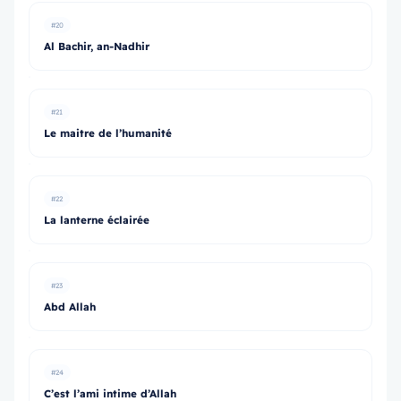
#20
Al Bachir, an-Nadhir
#21
Le maitre de l’humanité
#22
La lanterne éclairée
#23
Abd Allah
#24
C’est l’ami intime d’Allah