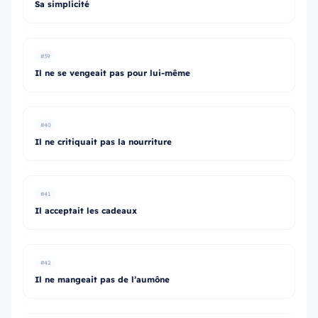
Sa simplicité
#39
Il ne se vengeait pas pour lui-même
#40
Il ne critiquait pas la nourriture
#41
Il acceptait les cadeaux
#42
Il ne mangeait pas de l’aumône