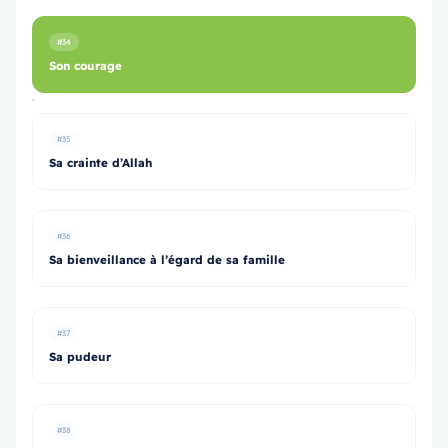
#34
Son courage
#35
Sa crainte d’Allah
#36
Sa bienveillance à l’égard de sa famille
#37
Sa pudeur
#38