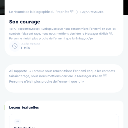
Le résumé de la biographie du Prophète ﷺ
Leçon textuelle
Son courage
<p>Ali rapporte&nbsp;: «&nbsp;Lorsque nous rencontrions l’ennemi et que les
combats faisaient rage, nous nous mettions derrière le Messager d’Allah ﷺ.
Personne n’était plus proche de l’ennemi que lui&nbsp;».</p>
Durée d'étude
1 Min
Ali rapporte : « Lorsque nous rencontrions l’ennemi et que les combats
faisaient rage, nous nous mettions derrière le Messager d’Allah ﷺ.
Personne n’était plus proche de l’ennemi que lui ».
Leçons textuelles
#1