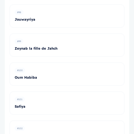
#98
Jouwayriya
#99
Zeynab la fille de Jahch
#100
Oum Habiba
#101
Safiya
#102