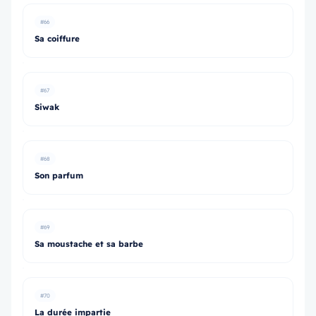
#66
Sa coiffure
#67
Siwak
#68
Son parfum
#69
Sa moustache et sa barbe
#70
La durée impartie