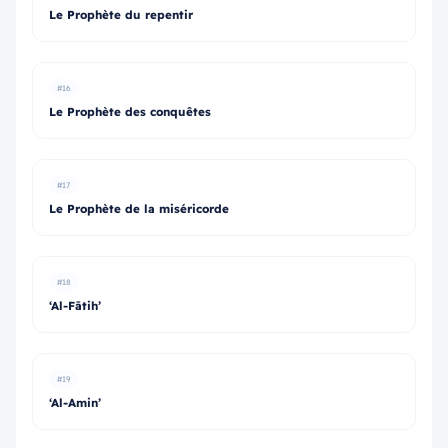
Le Prophète du repentir
#16
Le Prophète des conquêtes
#17
Le Prophète de la miséricorde
#18
‘Al-Fātih’
#19
‘Al-Amin’