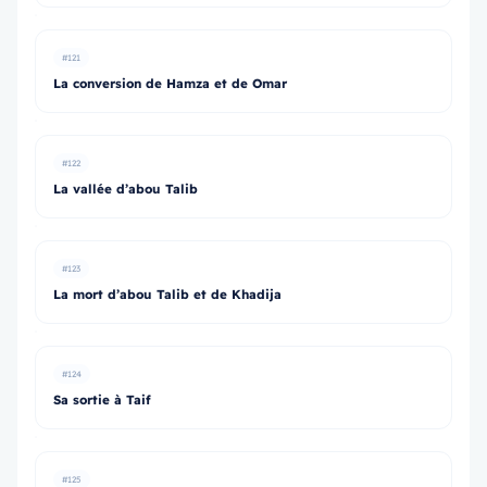
#121
La conversion de Hamza et de Omar
#122
La vallée d’abou Talib
#123
La mort d’abou Talib et de Khadija
#124
Sa sortie à Taif
#125