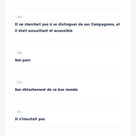
#48
Il ne cherchait pas à se distinguer de ses Compagnons, et
il était accueillant et accessible
#49
Son pain
#50
Son détachement de ce bas monde
#51
Il n’insultait pas