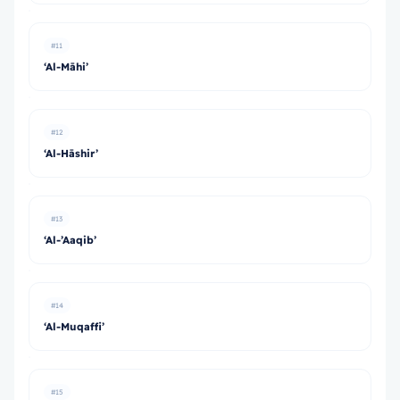
#11
‘Al-Māhi’
#12
‘Al-Hāshir’
#13
‘Al-’Aaqib’
#14
‘Al-Muqaffi’
#15