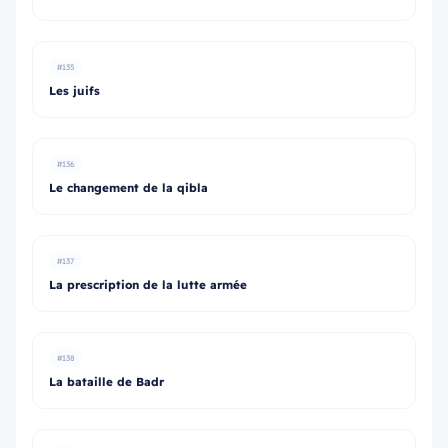
#135
Les juifs
#136
Le changement de la qibla
#137
La prescription de la lutte armée
#138
La bataille de Badr