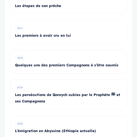
Les étapes de son prêche
#117
Les premiers à avoir cru en lui
#118
Quelques uns des premiers Compagnons à s’être soumis
#119
Les persécutions de Qoreych subies par le Prophète ﷺ et
ses Compagnons
#120
L’émigration en Abyssine (Ethiopie actuelle)