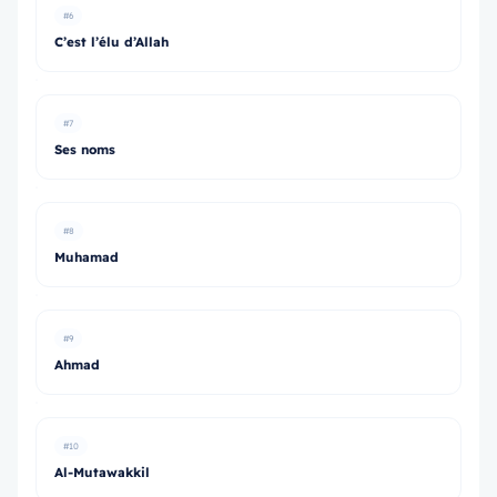
#6
C’est l’élu d’Allah
#7
Ses noms
#8
Muhamad
#9
Ahmad
#10
Al-Mutawakkil