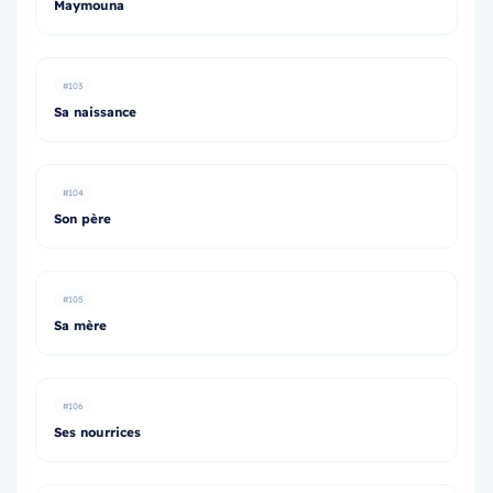
Maymouna
#103
Sa naissance
#104
Son père
#105
Sa mère
#106
Ses nourrices