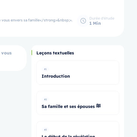
Durée d'étude
tre vous envers sa famille</strong>&nbsp;».
1 Min
e vous
Leçons textuelles
#1
Introduction
#2
Sa famille et ses épouses ﷺ
#3
Le début de la révélation