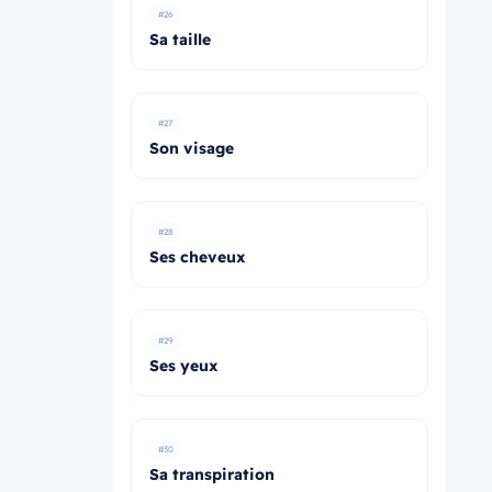
#26
Sa taille
#27
Son visage
#28
Ses cheveux
#29
Ses yeux
#30
Sa transpiration