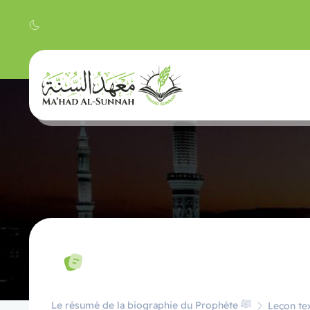
Le résumé de la biographie du Prophète ﷺ
Leçon tex