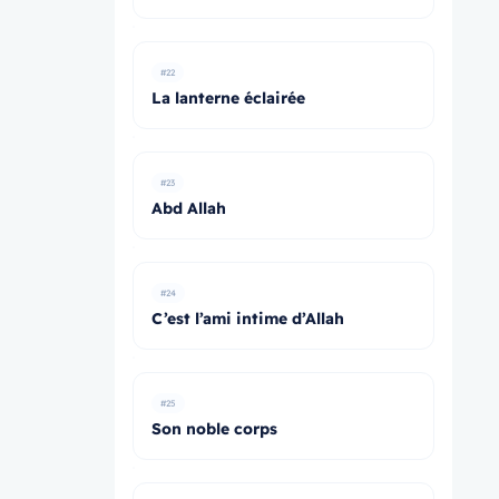
#22
La lanterne éclairée
#23
Abd Allah
#24
C’est l’ami intime d’Allah
#25
Son noble corps