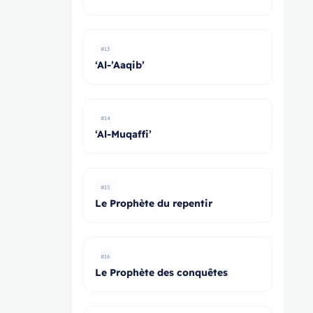
#13
‘Al-’Aaqib’
#14
‘Al-Muqaffi’
#15
Le Prophète du repentir
#16
Le Prophète des conquêtes