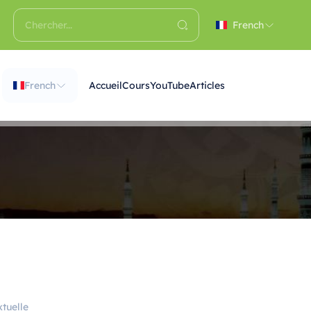
French
French
Accueil
Cours
YouTube
Articles
tuelle