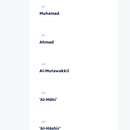
#8
Muhamad
#9
Ahmad
#10
Al-Mutawakkil
#11
‘Al-Māhi’
#12
‘Al-Hāshir’