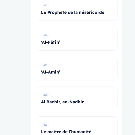
#17
Le Prophète de la miséricorde
#18
‘Al-Fātih’
#19
‘Al-Amin’
#20
Al Bachir, an-Nadhir
#21
Le maitre de l’humanité