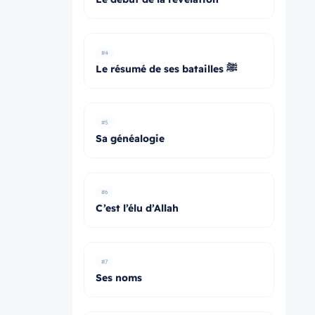
#4
Le résumé de ses batailles ﷺ
#5
Sa généalogie
#6
C’est l’élu d’Allah
#7
Ses noms