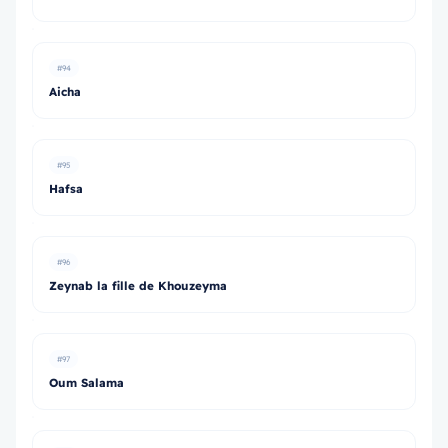
#94
Aicha
#95
Hafsa
#96
Zeynab la fille de Khouzeyma
#97
Oum Salama