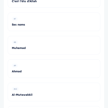
C’est l’élu d’Allah
#7
Ses noms
#8
Muhamad
#9
Ahmad
#10
Al-Mutawakkil