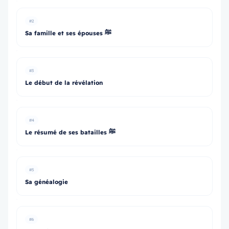
#2
Sa famille et ses épouses ﷺ
#3
Le début de la révélation
#4
Le résumé de ses batailles ﷺ
#5
Sa généalogie
#6