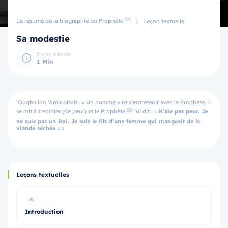
Le résumé de la biographie du Prophète ﷺ
Leçon textuelle
Sa modestie
Durée d'étude
1 Min
‘Ouqba ibn ‘Amir disait : « Un homme vint s’entretenir avec le Prophète. Il
se mit à trembler (de peur) et le Prophète ﷺ lui dit : «
N’aie pas peur. Je
ne suis pas un Roi. Je suis le fils d’une femme qui mangeait de la
viande séchée
» ».
Leçons textuelles
#1
Introduction