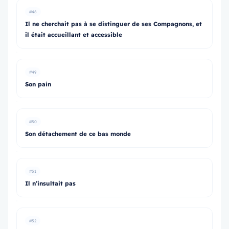
#48
Il ne cherchait pas à se distinguer de ses Compagnons, et
il était accueillant et accessible
#49
Son pain
#50
Son détachement de ce bas monde
#51
Il n’insultait pas
#52