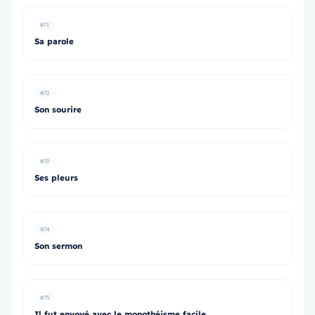
#71
Sa parole
#72
Son sourire
#73
Ses pleurs
#74
Son sermon
#75
Il fut envoyé avec le monothéisme facile