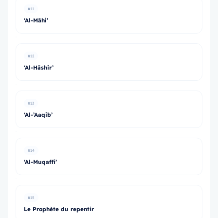
#11
‘Al-Māhi’
#12
‘Al-Hāshir’
#13
‘Al-’Aaqib’
#14
‘Al-Muqaffi’
#15
Le Prophète du repentir