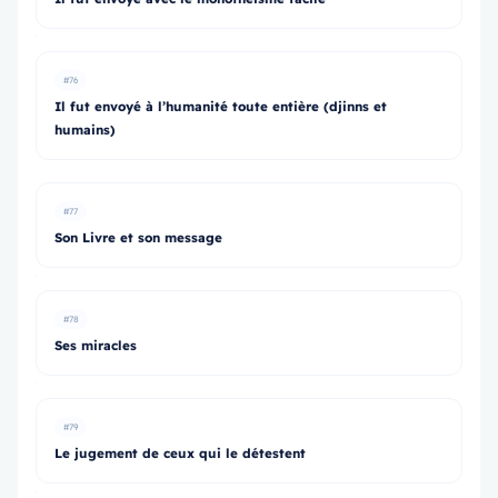
#76
Il fut envoyé à l’humanité toute entière (djinns et
humains)
#77
Son Livre et son message
#78
Ses miracles
#79
Le jugement de ceux qui le détestent