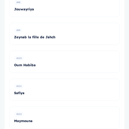
#98
Jouwayriya
#99
Zeynab la fille de Jahch
#100
Oum Habiba
#101
Safiya
#102
Maymouna