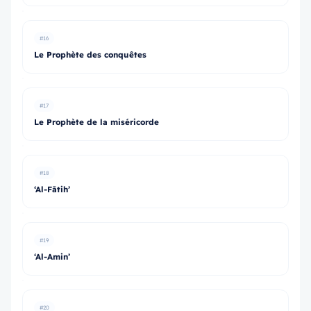
#16
Le Prophète des conquêtes
#17
Le Prophète de la miséricorde
#18
‘Al-Fātih’
#19
‘Al-Amin’
#20