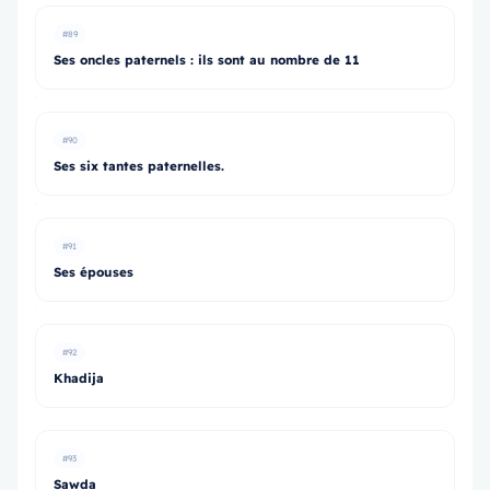
#89
Ses oncles paternels : ils sont au nombre de 11
#90
Ses six tantes paternelles.
#91
Ses épouses
#92
Khadija
#93
Sawda