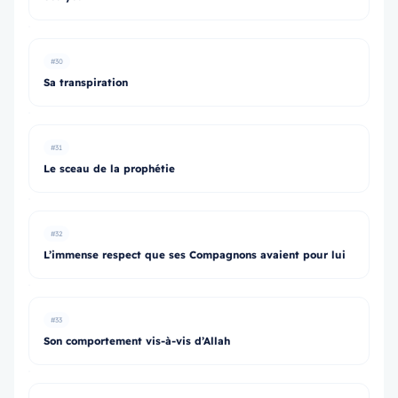
#30
Sa transpiration
#31
Le sceau de la prophétie
#32
L’immense respect que ses Compagnons avaient pour lui
#33
Son comportement vis-à-vis d’Allah