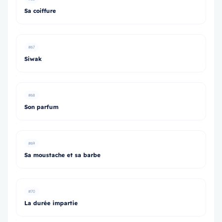
Sa coiffure
#67
Siwak
#68
Son parfum
#69
Sa moustache et sa barbe
#70
La durée impartie