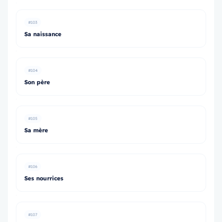
#103
Sa naissance
#104
Son père
#105
Sa mère
#106
Ses nourrices
#107