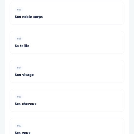
#25
Son noble corps
#26
Sa taille
#27
Son visage
#28
Ses cheveux
#29
Ses yeux