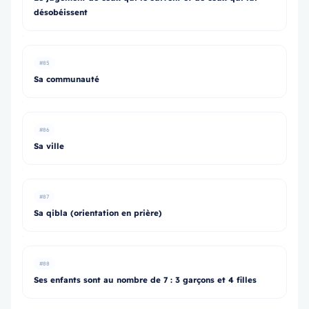
désobéissent
#85
Sa communauté
#86
Sa ville
#87
Sa qibla (orientation en prière)
#88
Ses enfants sont au nombre de 7 : 3 garçons et 4 filles