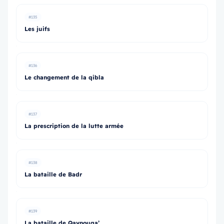
#135
Les juifs
#136
Le changement de la qibla
#137
La prescription de la lutte armée
#138
La bataille de Badr
#139
La bataille de Qaynouqa’