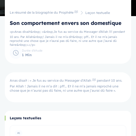
Le résumé de la biographie du Prophète ﷺ
Leçon textuelle
Son comportement envers son domestique
<p>Anas disait&nbsp;: «&nbsp;Je fus au service du Messager d’Allah ﷺ pendant
10 ans. Par Allah&nbsp;! Jamais il ne m’a dit&nbsp;: pff… Et il ne m’a jamais
reproché une chose que je n’aurai pas dû faire, ni une autre que j’aurai dû
faire&nbsp;».</p>
Durée d'étude
1 Min
Anas disait : « Je fus au service du Messager d’Allah ﷺ pendant 10 ans.
Par Allah ! Jamais il ne m’a dit : pff… Et il ne m’a jamais reproché une
chose que je n’aurai pas dû faire, ni une autre que j’aurai dû faire ».
Leçons textuelles
#1