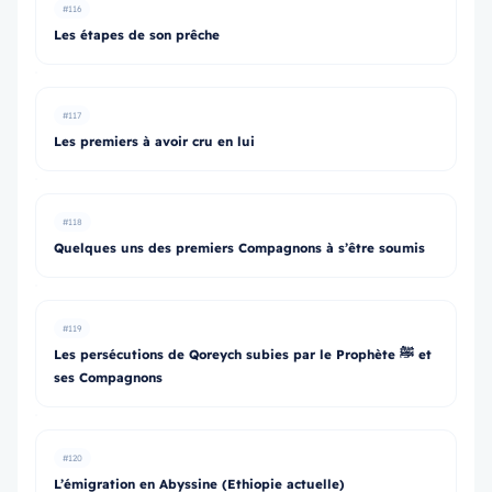
#116
Les étapes de son prêche
#117
Les premiers à avoir cru en lui
#118
Quelques uns des premiers Compagnons à s’être soumis
#119
Les persécutions de Qoreych subies par le Prophète ﷺ et
ses Compagnons
#120
L’émigration en Abyssine (Ethiopie actuelle)