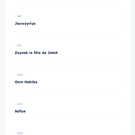
#98
Jouwayriya
#99
Zeynab la fille de Jahch
#100
Oum Habiba
#101
Safiya
#102