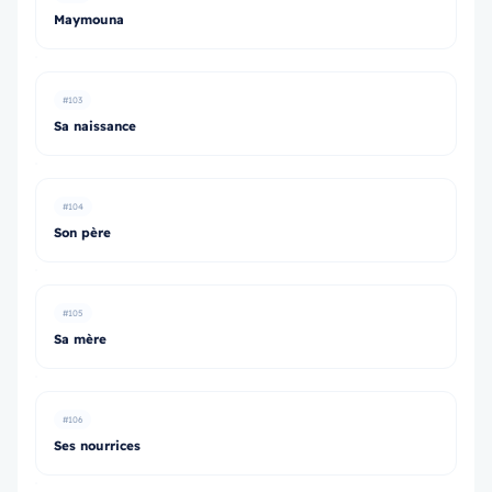
Maymouna
#103
Sa naissance
#104
Son père
#105
Sa mère
#106
Ses nourrices