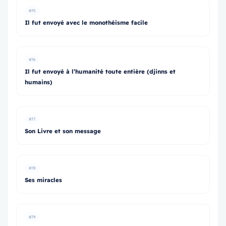
#75
Il fut envoyé avec le monothéisme facile
#76
Il fut envoyé à l’humanité toute entière (djinns et
humains)
#77
Son Livre et son message
#78
Ses miracles
#79