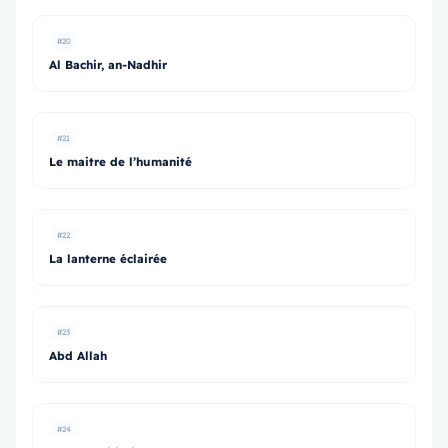
#20
Al Bachir, an-Nadhir
#21
Le maitre de l’humanité
#22
La lanterne éclairée
#23
Abd Allah
#24