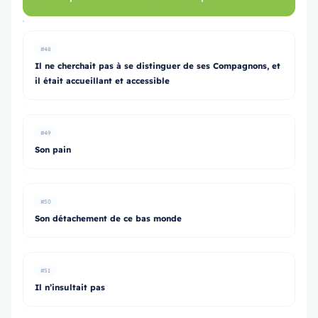
#48
Il ne cherchait pas à se distinguer de ses Compagnons, et
il était accueillant et accessible
#49
Son pain
#50
Son détachement de ce bas monde
#51
Il n’insultait pas