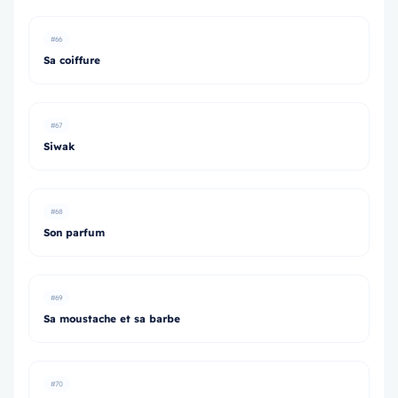
#66
Sa coiffure
#67
Siwak
#68
Son parfum
#69
Sa moustache et sa barbe
#70