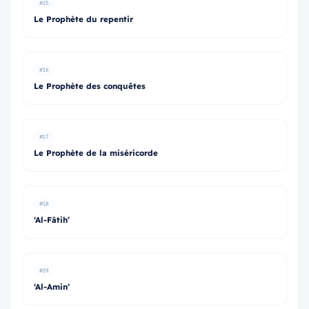
#15
Le Prophète du repentir
#16
Le Prophète des conquêtes
#17
Le Prophète de la miséricorde
#18
‘Al-Fātih’
#19
‘Al-Amin’