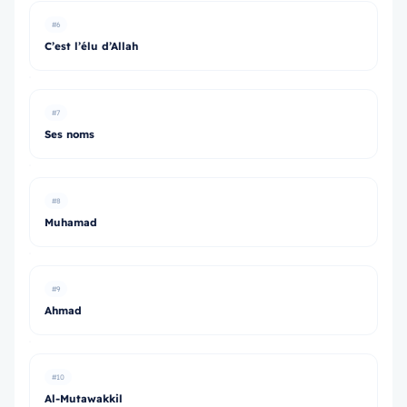
#6
C’est l’élu d’Allah
#7
Ses noms
#8
Muhamad
#9
Ahmad
#10
Al-Mutawakkil