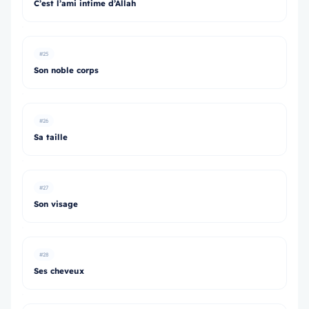
C’est l’ami intime d’Allah
#25
Son noble corps
#26
Sa taille
#27
Son visage
#28
Ses cheveux