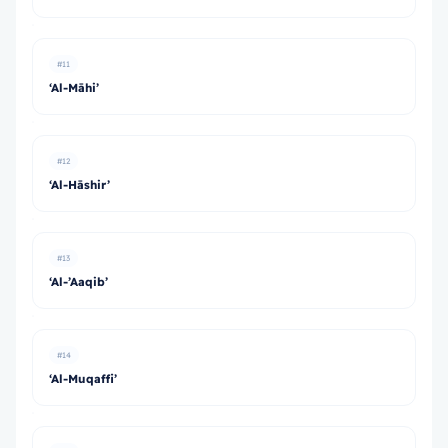
#11
‘Al-Māhi’
#12
‘Al-Hāshir’
#13
‘Al-’Aaqib’
#14
‘Al-Muqaffi’