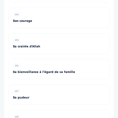
#34
Son courage
#35
Sa crainte d’Allah
#36
Sa bienveillance à l’égard de sa famille
#37
Sa pudeur
#38