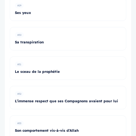
#29
Ses yeux
#30
Sa transpiration
#31
Le sceau de la prophétie
#32
L’immense respect que ses Compagnons avaient pour lui
#33
Son comportement vis-à-vis d’Allah