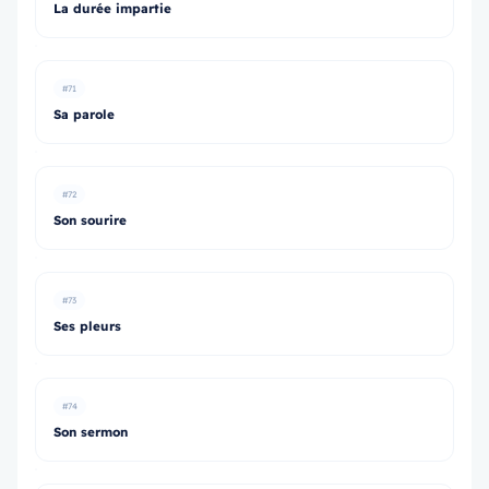
La durée impartie
#71
Sa parole
#72
Son sourire
#73
Ses pleurs
#74
Son sermon