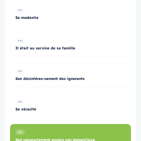
#43
Sa modestie
#44
Il était au service de sa famille
#45
Son désintéres-sement des ignorants
#46
Sa véracité
#47
Son comportement envers son domestique