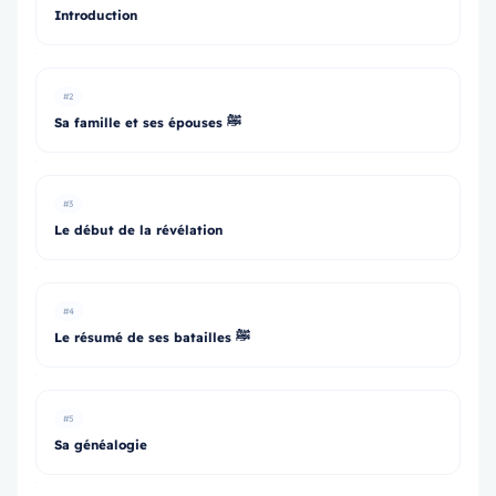
Introduction
#2
Sa famille et ses épouses ﷺ
#3
Le début de la révélation
#4
Le résumé de ses batailles ﷺ
#5
Sa généalogie