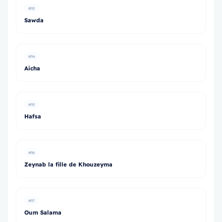
#93
Sawda
#94
Aicha
#95
Hafsa
#96
Zeynab la fille de Khouzeyma
#97
Oum Salama