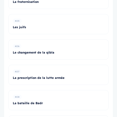
La fraternisation
#135
Les juifs
#136
Le changement de la qibla
#137
La prescription de la lutte armée
#138
La bataille de Badr