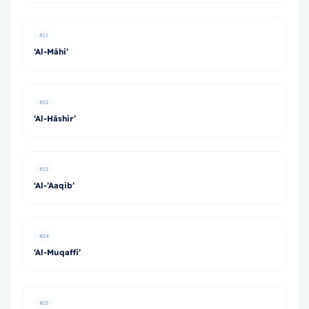
#11
‘Al-Māhi’
#12
‘Al-Hāshir’
#13
‘Al-’Aaqib’
#14
‘Al-Muqaffi’
#15