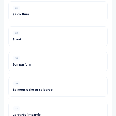
#66
Sa coiffure
#67
Siwak
#68
Son parfum
#69
Sa moustache et sa barbe
#70
La durée impartie