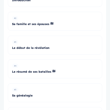
Introduction
#2
Sa famille et ses épouses ﷺ
#3
Le début de la révélation
#4
Le résumé de ses batailles ﷺ
#5
Sa généalogie