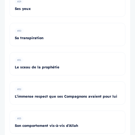
#29
Ses yeux
#30
Sa transpiration
#31
Le sceau de la prophétie
#32
L’immense respect que ses Compagnons avaient pour lui
#33
Son comportement vis-à-vis d’Allah