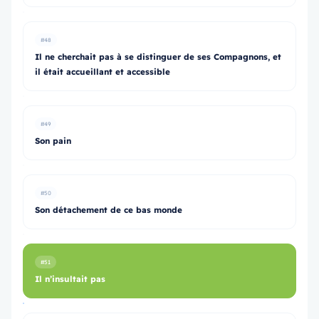
#48
Il ne cherchait pas à se distinguer de ses Compagnons, et
il était accueillant et accessible
#49
Son pain
#50
Son détachement de ce bas monde
#51
Il n’insultait pas