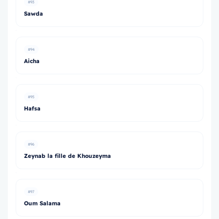
#93
Sawda
#94
Aicha
#95
Hafsa
#96
Zeynab la fille de Khouzeyma
#97
Oum Salama