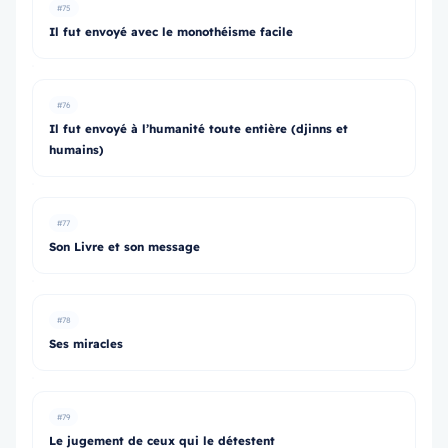
#75
Il fut envoyé avec le monothéisme facile
#76
Il fut envoyé à l’humanité toute entière (djinns et
humains)
#77
Son Livre et son message
#78
Ses miracles
#79
Le jugement de ceux qui le détestent