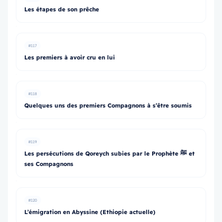
Les étapes de son prêche
#117
Les premiers à avoir cru en lui
#118
Quelques uns des premiers Compagnons à s’être soumis
#119
Les persécutions de Qoreych subies par le Prophète ﷺ et
ses Compagnons
#120
L’émigration en Abyssine (Ethiopie actuelle)