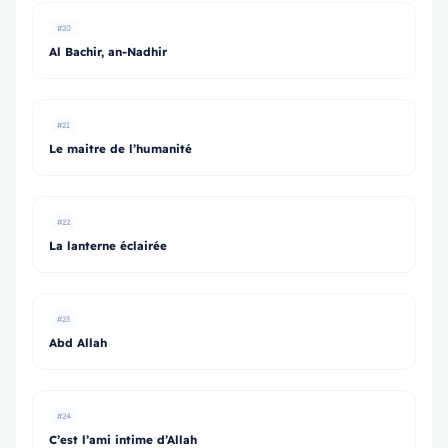
#20
Al Bachir, an-Nadhir
#21
Le maitre de l’humanité
#22
La lanterne éclairée
#23
Abd Allah
#24
C’est l’ami intime d’Allah