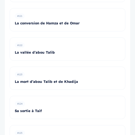
#121
La conversion de Hamza et de Omar
#122
La vallée d’abou Talib
#123
La mort d’abou Talib et de Khadija
#124
Sa sortie à Taif
#125