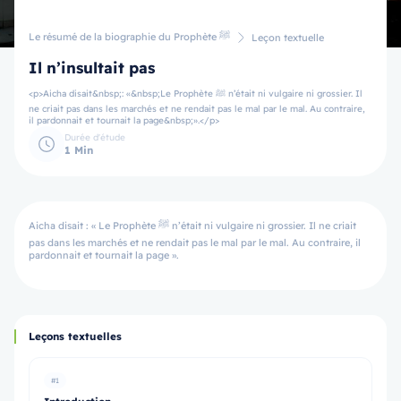
Le résumé de la biographie du Prophète ﷺ
Leçon textuelle
Il n’insultait pas
<p>Aicha disait&nbsp;: «&nbsp;Le Prophète ﷺ n’était ni vulgaire ni grossier. Il
ne criait pas dans les marchés et ne rendait pas le mal par le mal. Au contraire,
il pardonnait et tournait la page&nbsp;».</p>
Durée d'étude
1 Min
Aicha disait : « Le Prophète ﷺ n’était ni vulgaire ni grossier. Il ne criait
pas dans les marchés et ne rendait pas le mal par le mal. Au contraire, il
pardonnait et tournait la page ».
Leçons textuelles
#1