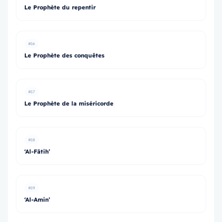
Le Prophète du repentir
#16
Le Prophète des conquêtes
#17
Le Prophète de la miséricorde
#18
‘Al-Fātih’
#19
‘Al-Amin’