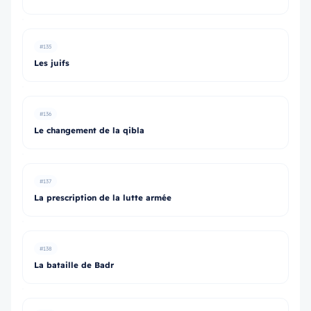
#135
Les juifs
#136
Le changement de la qibla
#137
La prescription de la lutte armée
#138
La bataille de Badr