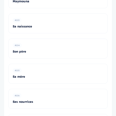
Maymouna
#103
Sa naissance
#104
Son père
#105
Sa mère
#106
Ses nourrices