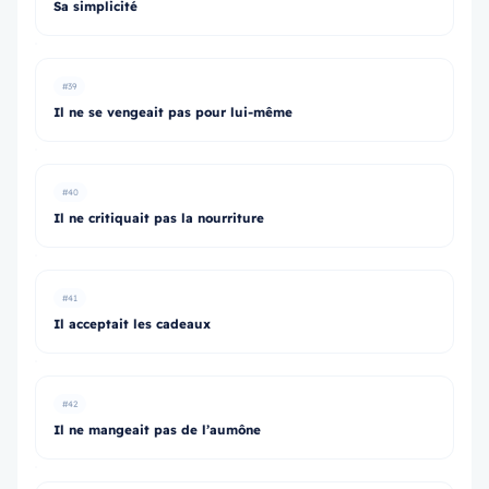
Sa simplicité
#39
Il ne se vengeait pas pour lui-même
#40
Il ne critiquait pas la nourriture
#41
Il acceptait les cadeaux
#42
Il ne mangeait pas de l’aumône