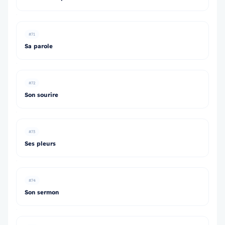
#71
Sa parole
#72
Son sourire
#73
Ses pleurs
#74
Son sermon