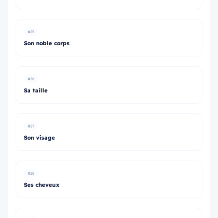
#25
Son noble corps
#26
Sa taille
#27
Son visage
#28
Ses cheveux