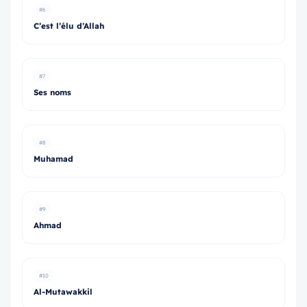
#6
C’est l’élu d’Allah
#7
Ses noms
#8
Muhamad
#9
Ahmad
#10
Al-Mutawakkil