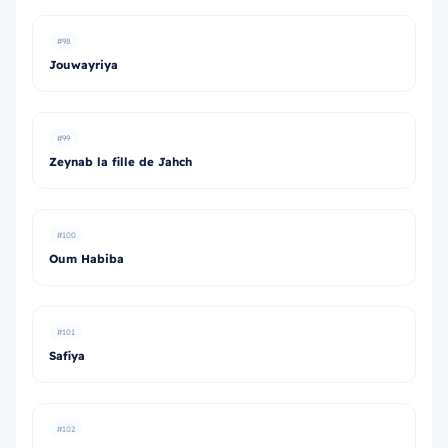
#98
Jouwayriya
#99
Zeynab la fille de Jahch
#100
Oum Habiba
#101
Safiya
#102