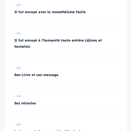
#75
Il fut envoyé avec le monothéisme facile
#76
Il fut envoyé à l’humanité toute entière (djinns et
humains)
#77
Son Livre et son message
#78
Ses miracles
#79