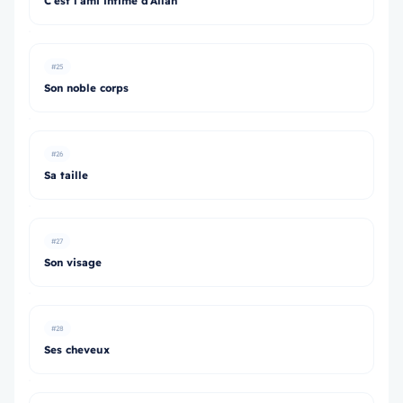
C’est l’ami intime d’Allah
#25
Son noble corps
#26
Sa taille
#27
Son visage
#28
Ses cheveux