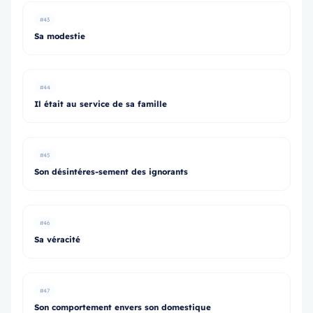
#43
Sa modestie
#44
Il était au service de sa famille
#45
Son désintéres-sement des ignorants
#46
Sa véracité
#47
Son comportement envers son domestique