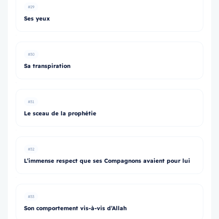
#29
Ses yeux
#30
Sa transpiration
#31
Le sceau de la prophétie
#32
L’immense respect que ses Compagnons avaient pour lui
#33
Son comportement vis-à-vis d’Allah