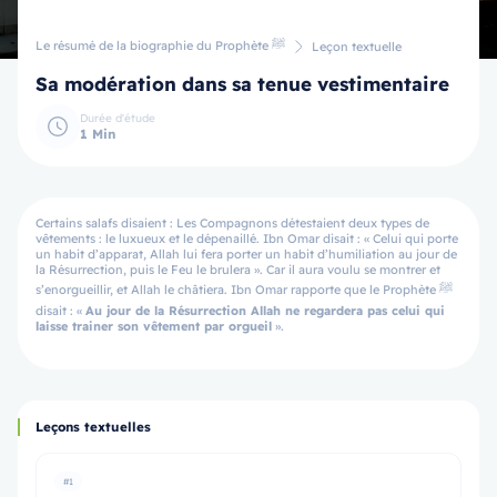
Le résumé de la biographie du Prophète ﷺ
Leçon textuelle
Sa modération dans sa tenue vestimentaire
Durée d'étude
1 Min
Certains salafs disaient : Les Compagnons détestaient deux types de
vêtements : le luxueux et le dépenaillé. Ibn Omar disait : « Celui qui porte
un habit d’apparat, Allah lui fera porter un habit d’humiliation au jour de
la Résurrection, puis le Feu le brulera ». Car il aura voulu se montrer et
s’enorgueillir, et Allah le châtiera. Ibn Omar rapporte que le Prophète ﷺ
disait : «
Au jour de la Résurrection Allah ne regardera pas celui qui
laisse trainer son vêtement par orgueil
».
Leçons textuelles
#1