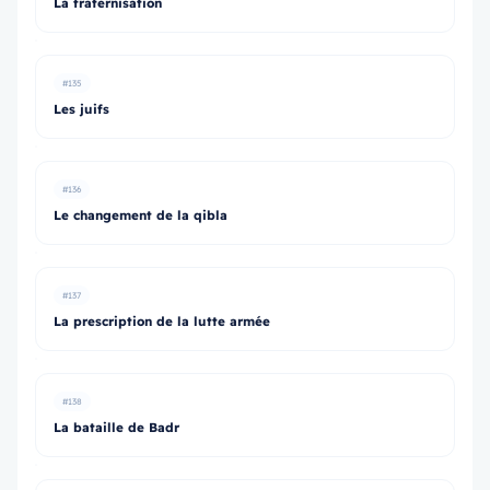
La fraternisation
#135
Les juifs
#136
Le changement de la qibla
#137
La prescription de la lutte armée
#138
La bataille de Badr