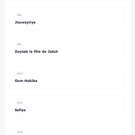
#98
Jouwayriya
#99
Zeynab la fille de Jahch
#100
Oum Habiba
#101
Safiya
#102