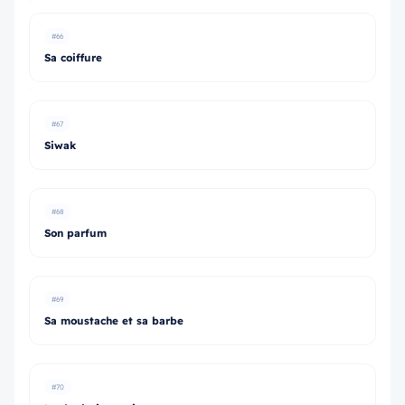
#66
Sa coiffure
#67
Siwak
#68
Son parfum
#69
Sa moustache et sa barbe
#70