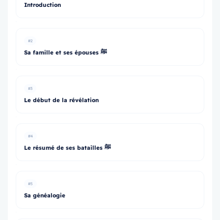
Introduction
#2
Sa famille et ses épouses ﷺ
#3
Le début de la révélation
#4
Le résumé de ses batailles ﷺ
#5
Sa généalogie