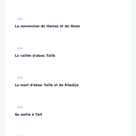
#121
La conversion de Hamza et de Omar
#122
La vallée d’abou Talib
#123
La mort d’abou Talib et de Khadija
#124
Sa sortie à Taif