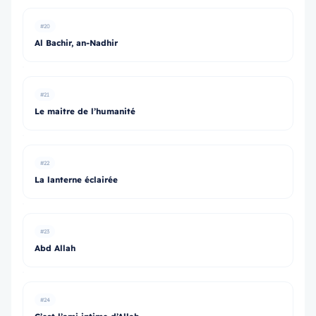
#20
Al Bachir, an-Nadhir
#21
Le maitre de l’humanité
#22
La lanterne éclairée
#23
Abd Allah
#24