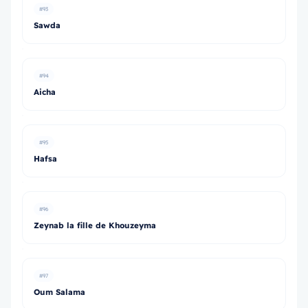
#93
Sawda
#94
Aicha
#95
Hafsa
#96
Zeynab la fille de Khouzeyma
#97
Oum Salama