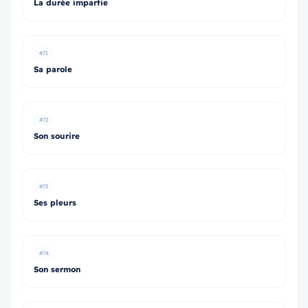
La durée impartie
#71
Sa parole
#72
Son sourire
#73
Ses pleurs
#74
Son sermon