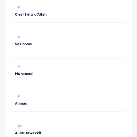
#6
C’est l’élu d’Allah
#7
Ses noms
#8
Muhamad
#9
Ahmad
#10
Al-Mutawakkil