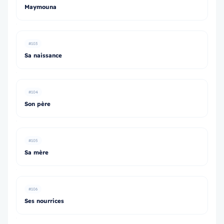
Maymouna
#103
Sa naissance
#104
Son père
#105
Sa mère
#106
Ses nourrices