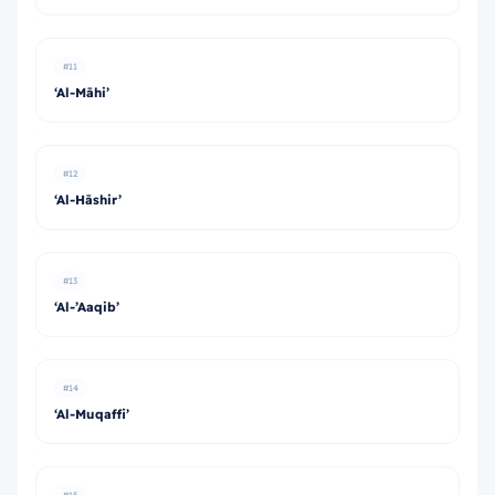
#11
‘Al-Māhi’
#12
‘Al-Hāshir’
#13
‘Al-’Aaqib’
#14
‘Al-Muqaffi’