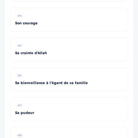
#34
Son courage
#35
Sa crainte d’Allah
#36
Sa bienveillance à l’égard de sa famille
#37
Sa pudeur
#38