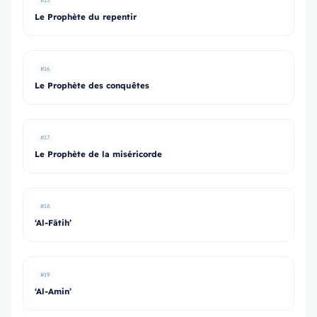
#15
Le Prophète du repentir
#16
Le Prophète des conquêtes
#17
Le Prophète de la miséricorde
#18
‘Al-Fātih’
#19
‘Al-Amin’