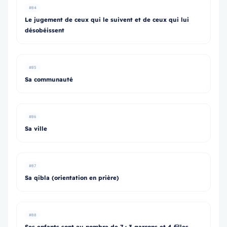
#84
Le jugement de ceux qui le suivent et de ceux qui lui
désobéissent
#85
Sa communauté
#86
Sa ville
#87
Sa qibla (orientation en prière)
#88
Ses enfants sont au nombre de 7 : 3 garçons et 4 filles