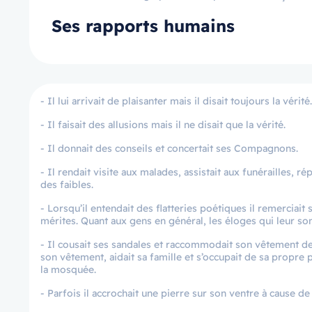
Ses rapports humains
- Il lui arrivait de plaisanter mais il disait toujours la vérité.
- Il faisait des allusions mais il ne disait que la vérité.
- Il donnait des conseils et concertait ses Compagnons.
- Il rendait visite aux malades, assistait aux funérailles, r
des faibles.
- Lorsqu’il entendait des flatteries poétiques il remerciait
mérites. Quant aux gens en général, les éloges qui leur s
- Il cousait ses sandales et raccommodait son vêtement de s
son vêtement, aidait sa famille et s’occupait de sa propre
la mosquée.
- Parfois il accrochait une pierre sur son ventre à cause de l