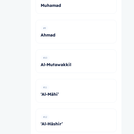
Muhamad
#9
Ahmad
#10
Al-Mutawakkil
#11
‘Al-Māhi’
#12
‘Al-Hāshir’