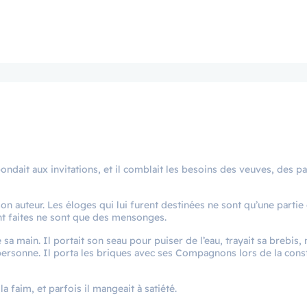
épondait aux invitations, et il comblait les besoins des veuves, des p
 son auteur. Les éloges qui lui furent destinées ne sont qu’une partie
ont faites ne sont que des mensonges.
a main. Il portait son seau pour puiser de l’eau, trayait sa brebis, 
 personne. Il porta les briques avec ses Compagnons lors de la cons
a faim, et parfois il mangeait à satiété.