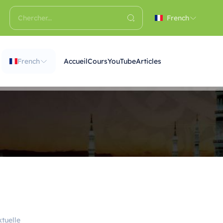
French
French
Accueil
Cours
YouTube
Articles
tuelle