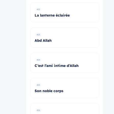
#22
La lanterne éclairée
#23
Abd Allah
#24
C’est l’ami intime d’Allah
#25
Son noble corps
#26