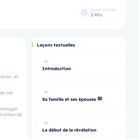
Durée d'étude
2 Min
Leçons textuelles
#1
Introduction
auvres, et
 de ses
#2
Sa famille et ses épouses ﷺ
nettoyait
truction de
#3
Le début de la révélation