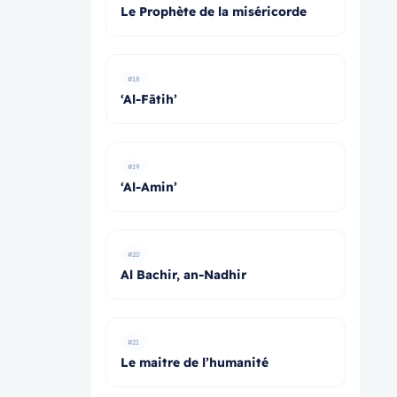
Le Prophète de la miséricorde
#18
‘Al-Fātih’
#19
‘Al-Amin’
#20
Al Bachir, an-Nadhir
#21
Le maitre de l’humanité