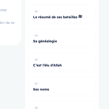
lonne
#4
Le résumé de ses batailles ﷺ
abri de ce
#5
Sa généalogie
#6
C’est l’élu d’Allah
#7
Ses noms
#8