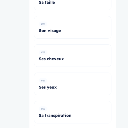
Sa taille
#27
Son visage
#28
Ses cheveux
#29
Ses yeux
#30
Sa transpiration