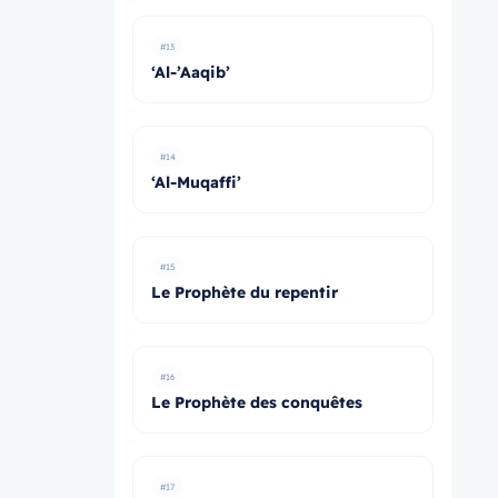
#13
‘Al-’Aaqib’
#14
‘Al-Muqaffi’
#15
Le Prophète du repentir
#16
Le Prophète des conquêtes
#17