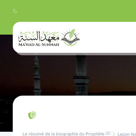
Le résumé de la biographie du Prophète ﷺ
Leçon tex