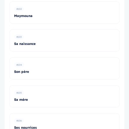
#102
Maymouna
#103
Sa naissance
#104
Son père
#105
Sa mère
#106
Ses nourrices