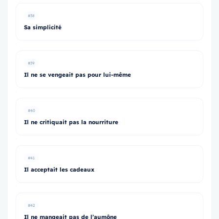
#38
Sa simplicité
#39
Il ne se vengeait pas pour lui-même
#40
Il ne critiquait pas la nourriture
#41
Il acceptait les cadeaux
#42
Il ne mangeait pas de l’aumône