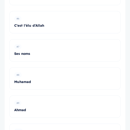
#6
C’est l’élu d’Allah
#7
Ses noms
#8
Muhamad
#9
Ahmad