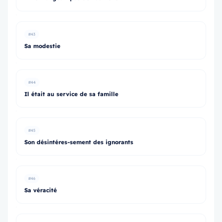
#43
Sa modestie
#44
Il était au service de sa famille
#45
Son désintéres-sement des ignorants
#46
Sa véracité