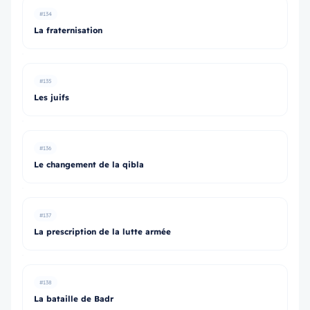
#134
La fraternisation
#135
Les juifs
#136
Le changement de la qibla
#137
La prescription de la lutte armée
#138
La bataille de Badr