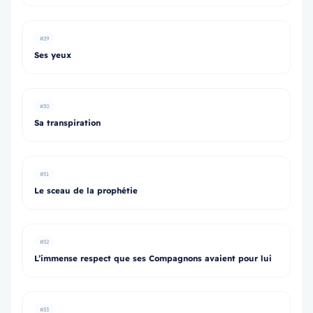
#29
Ses yeux
#30
Sa transpiration
#31
Le sceau de la prophétie
#32
L’immense respect que ses Compagnons avaient pour lui
#33