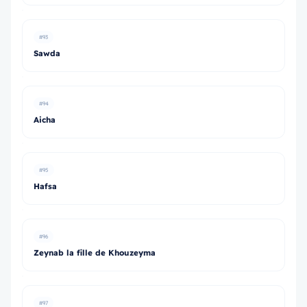
#93
Sawda
#94
Aicha
#95
Hafsa
#96
Zeynab la fille de Khouzeyma
#97