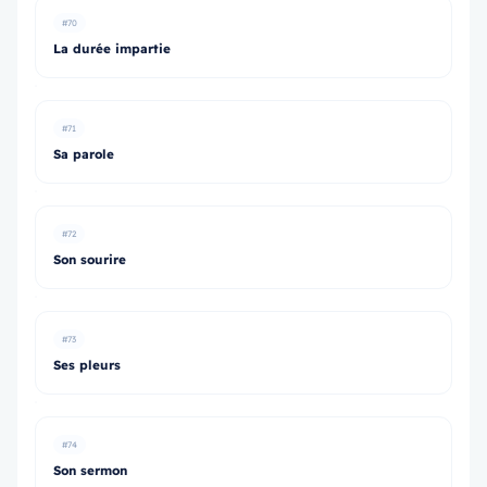
#70
La durée impartie
#71
Sa parole
#72
Son sourire
#73
Ses pleurs
#74
Son sermon