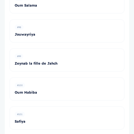
Oum Salama
#98
Jouwayriya
#99
Zeynab la fille de Jahch
#100
Oum Habiba
#101
Safiya