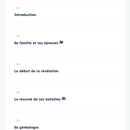
#1
Introduction
#2
Sa famille et ses épouses ﷺ
#3
Le début de la révélation
#4
Le résumé de ses batailles ﷺ
#5
Sa généalogie