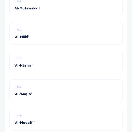
#10
Al-Mutawakkil
#11
‘Al-Māhi’
#12
‘Al-Hāshir’
#13
‘Al-’Aaqib’
#14
‘Al-Muqaffi’