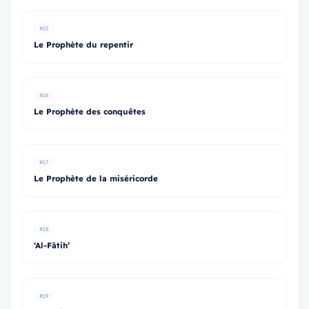
#15
Le Prophète du repentir
#16
Le Prophète des conquêtes
#17
Le Prophète de la miséricorde
#18
‘Al-Fātih’
#19