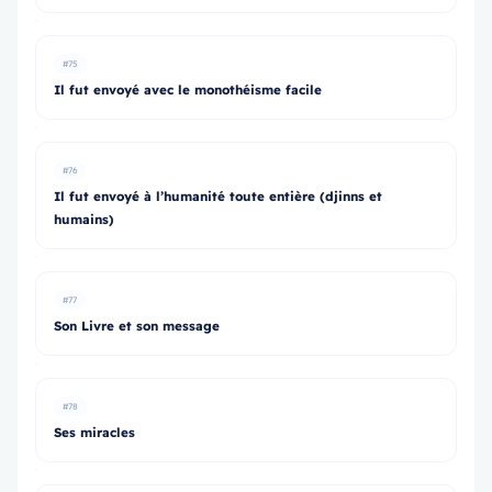
#75
Il fut envoyé avec le monothéisme facile
#76
Il fut envoyé à l’humanité toute entière (djinns et
humains)
#77
Son Livre et son message
#78
Ses miracles