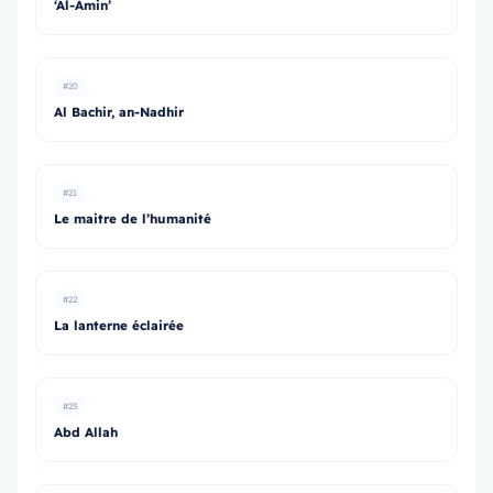
‘Al-Amin’
#20
Al Bachir, an-Nadhir
#21
Le maitre de l’humanité
#22
La lanterne éclairée
#23
Abd Allah