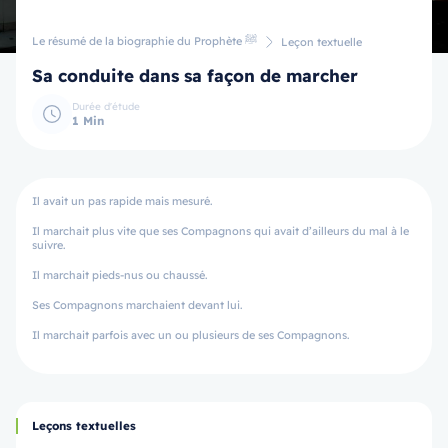
Le résumé de la biographie du Prophète ﷺ
Leçon textuelle
Sa conduite dans sa façon de marcher
Durée d'étude
1 Min
Il avait un pas rapide mais mesuré.
Il marchait plus vite que ses Compagnons qui avait d’ailleurs du mal à le
suivre.
Il marchait pieds-nus ou chaussé.
Ses Compagnons marchaient devant lui.
Il marchait parfois avec un ou plusieurs de ses Compagnons.
Leçons textuelles