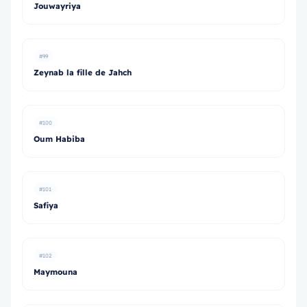
Jouwayriya
#99
Zeynab la fille de Jahch
#100
Oum Habiba
#101
Safiya
#102
Maymouna