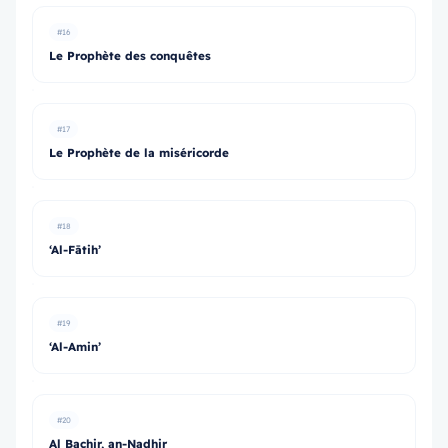
#16
Le Prophète des conquêtes
#17
Le Prophète de la miséricorde
#18
‘Al-Fātih’
#19
‘Al-Amin’
#20
Al Bachir, an-Nadhir