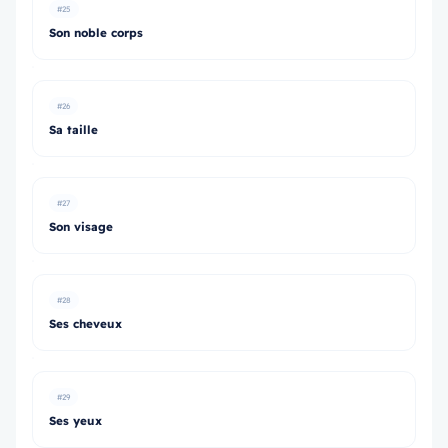
#25
Son noble corps
#26
Sa taille
#27
Son visage
#28
Ses cheveux
#29
Ses yeux