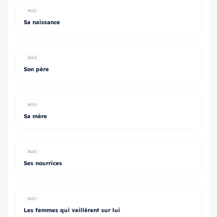
#103
Sa naissance
#104
Son père
#105
Sa mère
#106
Ses nourrices
#107
Les femmes qui veillèrent sur lui