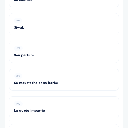
#67
Siwak
#68
Son parfum
#69
Sa moustache et sa barbe
#70
La durée impartie