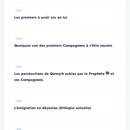
#117
Les premiers à avoir cru en lui
#118
Quelques uns des premiers Compagnons à s’être soumis
#119
Les persécutions de Qoreych subies par le Prophète ﷺ et
ses Compagnons
#120
L’émigration en Abyssine (Ethiopie actuelle)
#121