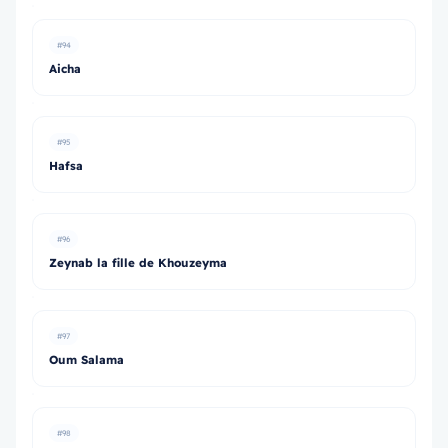
#94
Aicha
#95
Hafsa
#96
Zeynab la fille de Khouzeyma
#97
Oum Salama
#98