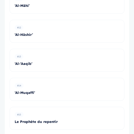
‘Al-Māhi’
#12
‘Al-Hāshir’
#13
‘Al-’Aaqib’
#14
‘Al-Muqaffi’
#15
Le Prophète du repentir