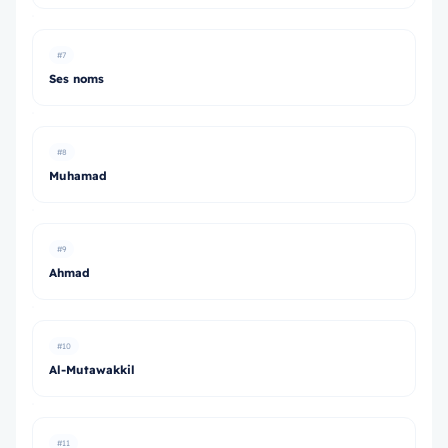
#7
Ses noms
#8
Muhamad
#9
Ahmad
#10
Al-Mutawakkil
#11