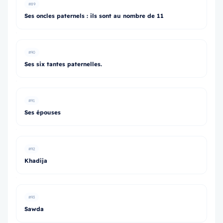
#89
Ses oncles paternels : ils sont au nombre de 11
#90
Ses six tantes paternelles.
#91
Ses épouses
#92
Khadija
#93
Sawda