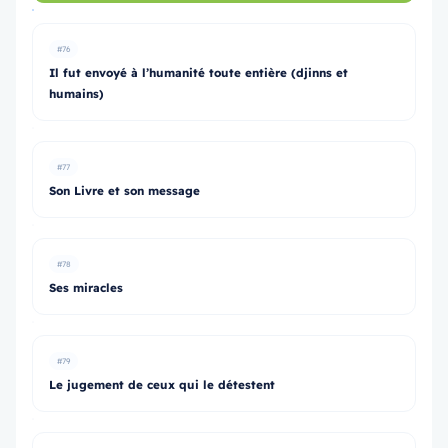
#76
Il fut envoyé à l’humanité toute entière (djinns et
humains)
#77
Son Livre et son message
#78
Ses miracles
#79
Le jugement de ceux qui le détestent