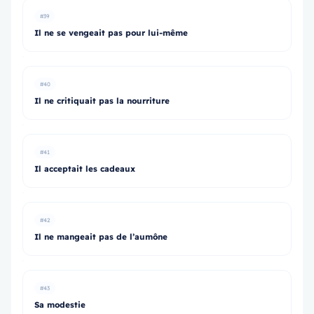
#39
Il ne se vengeait pas pour lui-même
#40
Il ne critiquait pas la nourriture
#41
Il acceptait les cadeaux
#42
Il ne mangeait pas de l’aumône
#43
Sa modestie