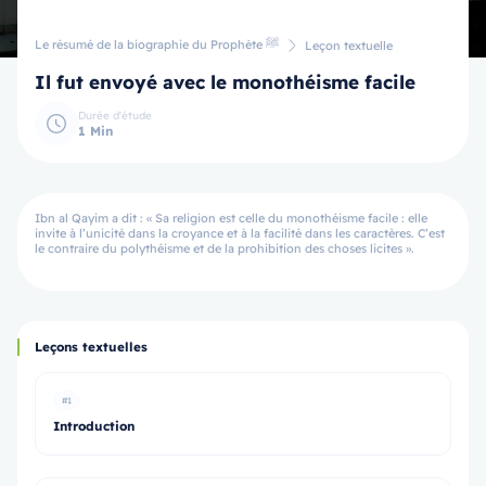
Le résumé de la biographie du Prophète ﷺ
Leçon textuelle
Il fut envoyé avec le monothéisme facile
Durée d'étude
1 Min
Ibn al Qayim a dit : « Sa religion est celle du monothéisme facile : elle
invite à l’unicité dans la croyance et à la facilité dans les caractères. C’est
le contraire du polythéisme et de la prohibition des choses licites ».
Leçons textuelles
#1
Introduction