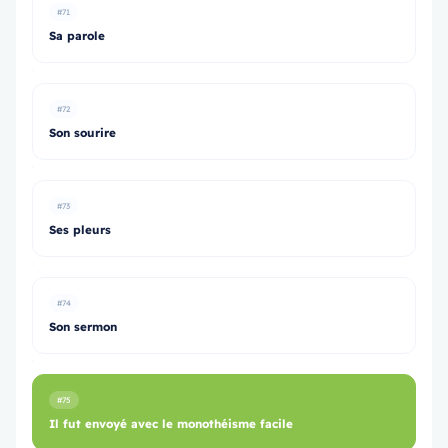
#71
Sa parole
#72
Son sourire
#73
Ses pleurs
#74
Son sermon
#75
Il fut envoyé avec le monothéisme facile