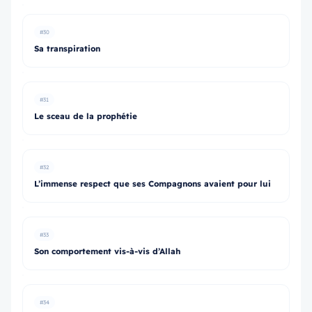
#30
Sa transpiration
#31
Le sceau de la prophétie
#32
L’immense respect que ses Compagnons avaient pour lui
#33
Son comportement vis-à-vis d’Allah
#34