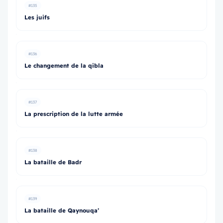
#135
Les juifs
#136
Le changement de la qibla
#137
La prescription de la lutte armée
#138
La bataille de Badr
#139
La bataille de Qaynouqa’