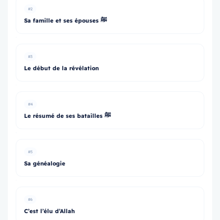
#2
Sa famille et ses épouses ﷺ
#3
Le début de la révélation
#4
Le résumé de ses batailles ﷺ
#5
Sa généalogie
#6
C’est l’élu d’Allah