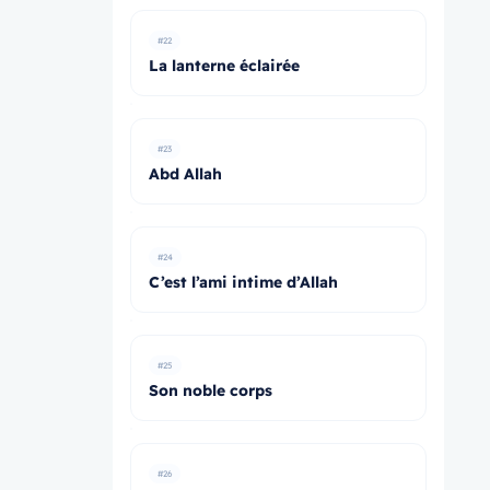
#22
La lanterne éclairée
#23
Abd Allah
#24
C’est l’ami intime d’Allah
#25
Son noble corps
#26