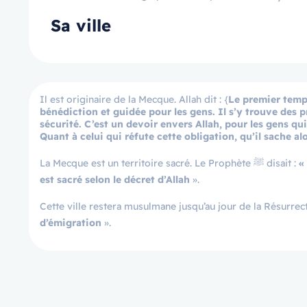
Sa ville
Il est originaire de la Mecque. Allah dit : {
Le premier temp
bénédiction et guidée pour les gens. Il s’y trouve des
sécurité. C’est un devoir envers Allah, pour les gens qu
Quant à celui qui réfute cette obligation, qu’il sache al
La Mecque est un territoire sacré. Le Prophète ﷺ disait :
«
est sacré selon le décret d’Allah
».
d’émigration
».