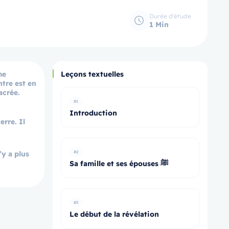
Durée d'étude
1 Min
me
Leçons textuelles
tre est en
acrée.
#1
Introduction
erre. Il
’y a plus
#2
Sa famille et ses épouses ﷺ
#3
Le début de la révélation