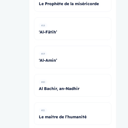
Le Prophète de la miséricorde
#18
‘Al-Fātih’
#19
‘Al-Amin’
#20
Al Bachir, an-Nadhir
#21
Le maitre de l’humanité