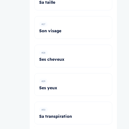
Sa taille
#27
Son visage
#28
Ses cheveux
#29
Ses yeux
#30
Sa transpiration