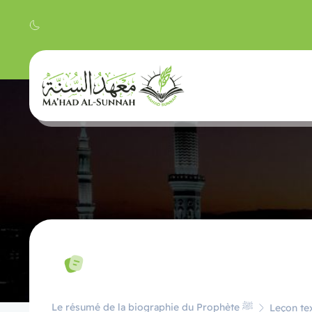
Le résumé de la biographie du Prophète ﷺ
Leçon tex