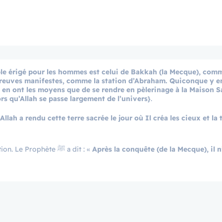
le érigé pour les hommes est celui de Bakkah (la Mecque), com
 preuves manifestes, comme la station d’Abraham. Quiconque y en
i en ont les moyens que de se rendre en pèlerinage à la Maison S
ors qu’Allah se passe largement de l’univers}
.
 Allah a rendu cette terre sacrée le jour où Il créa les cieux et la t
Cette ville restera musulmane jusqu’au jour de la Résurrection. Le Prophète ﷺ a dit : «
Après la conquête (de la Mecque), il n