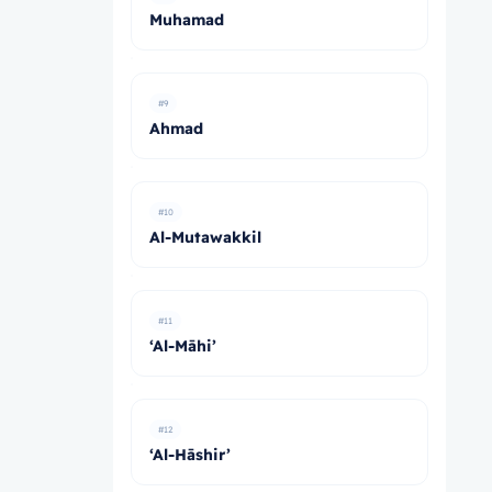
Muhamad
#9
Ahmad
#10
Al-Mutawakkil
#11
‘Al-Māhi’
#12
‘Al-Hāshir’