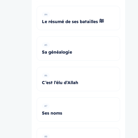
#4
Le résumé de ses batailles ﷺ
#5
Sa généalogie
#6
C’est l’élu d’Allah
#7
Ses noms
#8