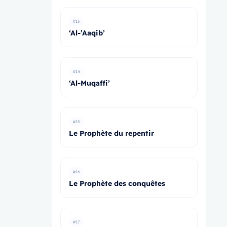
#13
‘Al-’Aaqib’
#14
‘Al-Muqaffi’
#15
Le Prophète du repentir
#16
Le Prophète des conquêtes
#17