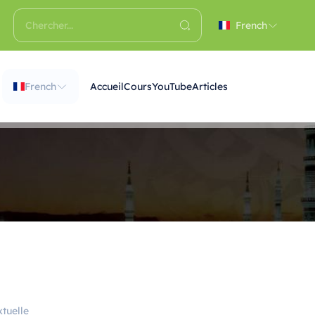
French
French
Accueil
Cours
YouTube
Articles
tuelle