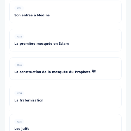
#131
Son entrée à Médine
#132
La première mosquée en Islam
#133
La construction de la mosquée du Prophète ﷺ
#134
La fraternisation
#135
Les juifs