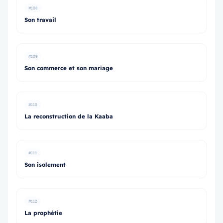
#108
Son travail
#109
Son commerce et son mariage
#110
La reconstruction de la Kaaba
#111
Son isolement
#112
La prophétie