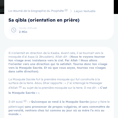
Le résumé de la biographie du Prophète ﷺ
Leçon textuelle
Sa qibla (orientation en prière)
Durée d'étude
2 Min
Il s’orientait en direction de la Kaaba. Avant cela, il se tournait vers la
mosquée d’al Aqsa (à Jérusalem). Allah dit : {
Nous te voyons tourner
ton visage avec insistance vers le ciel. Par Allah ! Nous allons
t’orienter vers une direction qui te satisfait. Tourne donc ton visage
vers la Mosquée Sacrée. Et où que vous soyez, tournez vos visages
dans cette direction}
.
La Mosquée Sacrée fut la première mosquée qui fut construite à la
surface de la terre. Abou Dhar rapporte : « J’ai interrogé le Messager
d’Allah ﷺ au sujet de la première mosquée sur la terre. Il me dit : «
C’est
la Mosquée Sacrée
» ».
Il dit aussi ﷺ : «
Quiconque se rend à la Mosquée Sacrée
(pour y faire le
pèlerinage)
sans prononcer de propos vulgaires, et sans commettre de
perversité, rentrera chez lui comme au jour où sa mère l’a mis au
monde
».