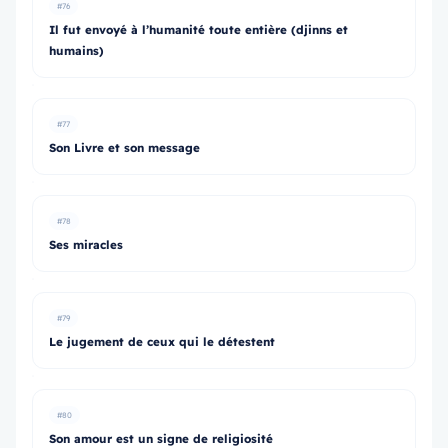
#76
Il fut envoyé à l’humanité toute entière (djinns et
humains)
#77
Son Livre et son message
#78
Ses miracles
#79
Le jugement de ceux qui le détestent
#80
Son amour est un signe de religiosité