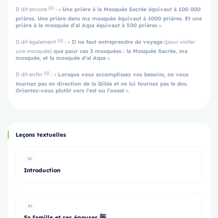
Il dit encore ﷺ : «
Une prière à la Mosquée Sacrée équivaut à 100 000
prières. Une prière dans ma mosquée équivaut à 1000 prières.
Et une
prière à la mosquée d’al Aqsa équivaut à 500 prières
».
Il dit également ﷺ : «
Il ne faut entreprendre de voyage
(pour visiter
une mosquée)
que pour ces 3 mosquées : la Mosquée Sacrée, ma
mosquée, et la mosquée d’al Aqsa
».
Il dit enfin ﷺ : «
Lorsque vous accomplissez vos besoins, ne vous
tournez pas en direction de la Qibla et ne lui tournez pas le dos.
Orientez-vous plutôt vers l’est ou l’ouest
».
Leçons textuelles
#1
Introduction
#2
Sa famille et ses épouses ﷺ