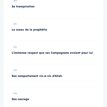
#30
Sa transpiration
#31
Le sceau de la prophétie
#32
L’immense respect que ses Compagnons avaient pour lui
#33
Son comportement vis-à-vis d’Allah
#34
Son courage