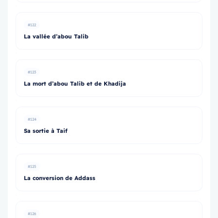
#122
La vallée d’abou Talib
#123
La mort d’abou Talib et de Khadija
#124
Sa sortie à Taif
#125
La conversion de Addass
#126