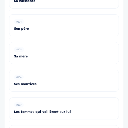
Sa naissance
#104
Son père
#105
Sa mère
#106
Ses nourrices
#107
Les femmes qui veillèrent sur lui