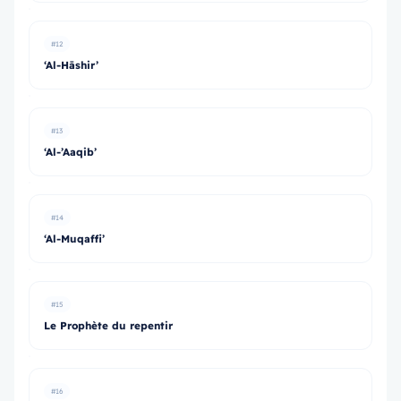
#12
‘Al-Hāshir’
#13
‘Al-’Aaqib’
#14
‘Al-Muqaffi’
#15
Le Prophète du repentir
#16