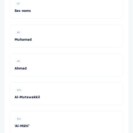
#7
Ses noms
#8
Muhamad
#9
Ahmad
#10
Al-Mutawakkil
#11
‘Al-Māhi’