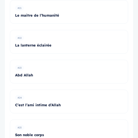
#21
Le maitre de l’humanité
#22
La lanterne éclairée
#23
Abd Allah
#24
C’est l’ami intime d’Allah
#25
Son noble corps