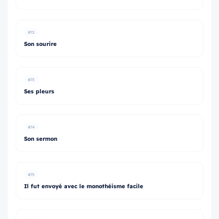
#72
Son sourire
#73
Ses pleurs
#74
Son sermon
#75
Il fut envoyé avec le monothéisme facile