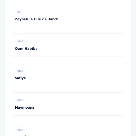
#99
Zeynab la fille de Jahch
#100
Oum Habiba
#101
Safiya
#102
Maymouna
#103