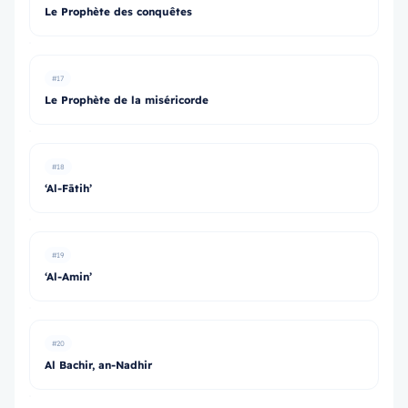
Le Prophète des conquêtes
#17
Le Prophète de la miséricorde
#18
‘Al-Fātih’
#19
‘Al-Amin’
#20
Al Bachir, an-Nadhir