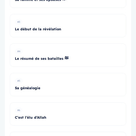
#3
Le début de la révélation
#4
Le résumé de ses batailles ﷺ
#5
Sa généalogie
#6
C’est l’élu d’Allah