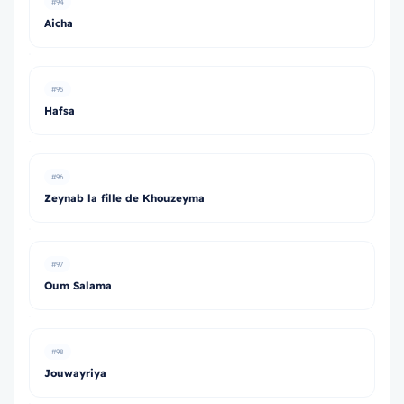
#94
Aicha
#95
Hafsa
#96
Zeynab la fille de Khouzeyma
#97
Oum Salama
#98
Jouwayriya