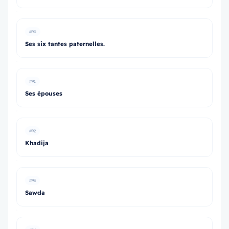
#90
Ses six tantes paternelles.
#91
Ses épouses
#92
Khadija
#93
Sawda