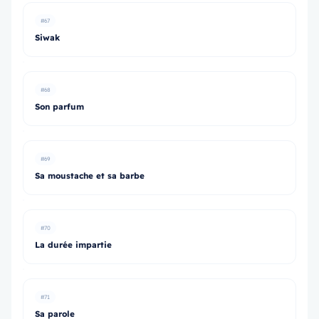
#67
Siwak
#68
Son parfum
#69
Sa moustache et sa barbe
#70
La durée impartie
#71
Sa parole