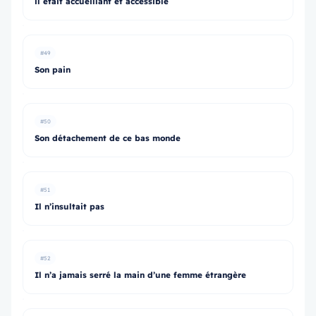
il était accueillant et accessible
#49
Son pain
#50
Son détachement de ce bas monde
#51
Il n’insultait pas
#52
Il n’a jamais serré la main d’une femme étrangère