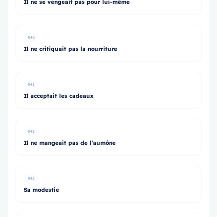
Il ne se vengeait pas pour lui-même
#40
Il ne critiquait pas la nourriture
#41
Il acceptait les cadeaux
#42
Il ne mangeait pas de l’aumône
#43
Sa modestie